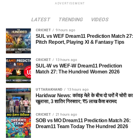
ADVERTISEMENT
LATEST
TRENDING
VIDEOS
CRICKET
9 hours ago
SUL vs WEF Dream11 Prediction Match 27:
Pitch Report, Playing XI & Fantasy Tips
CRICKET
13 hours ago
SUL-W vs WEF-W Dream11 Prediction
Match 27: The Hundred Women 2026
UTTARAKHAND
13 hours ago
Haridwar News: कांवड़ मेले के बीच दो घरों में चोरी का
खुलासा, 3 शातिर गिरफ्तार; ₹5 लाख कैश बरामद
CRICKET
21 hours ago
SOB vs MO Dream11 Prediction Match 26:
Dream11 Team Today The Hundred 2026