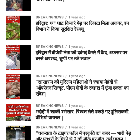
BREAKINGNEWS
1 year ago
हरिद्वार: गंगा घाट किनारे पेड़ पर लिपटा मिला अजगर, वन
विभाग ने किया सुरक्षित रेस्क्यू
BREAKINGNEWS
1 year ago
हरिद्वार में बीजेपी नेता की दबंगई कैमरे में कैद, अफसर पर
बरसे अपशब्द, चुप्पी पर उठे सवाल
BREAKINGNEWS
1 year ago
“सासाराम की मुस्लिम महिलाओं ने रचाया मेहंदी से
‘ऑपरेशन सिन्दूर’, पीएम मोदी के स्वागत में गूंजा एकता का
संदेश|
BREAKINGNEWS
1 year ago
भदोही में खाकी शर्मसार: रिश्वत लेते पकड़े गए पुलिसकर्मी,
वीडियो वायरल |
BREAKINGNEWS
1 year ago
“चकराता के टाइगर फॉल में प्रकृति का कहर — भारी पेड़
और पत्थरों के गिरने से 2 की मौके पर मौत, कई घायल |