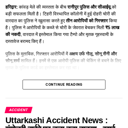
होमस्टे और होटल मिल जाते हैं, जिससे जेब पर भारी असर नहीं
हरिद्वार:
कांवड़ मेले की व्यस्तता के बीच
रानीपुर पुलिस और सीआईयू
को
पड़ता।
बड़ी सफलता मिली है। टिहरी विस्थापित कॉलोनी में हुई दोहरी चोरी की
प्रदूषण मुक्त मौसम:
इस राष्ट्रीय उद्यान में गाड़ियों की आवाजाही
वारदात का पुलिस ने खुलासा करते हुए
तीन आरोपियों को गिरफ्तार
किया
पूरी तरह प्रतिबंधित है। यहाँ कोई वाहन नहीं चलता, जिसका
है। पुलिस ने आरोपियों के कब्जे से चोरी के जेवरात बेचकर मिली
₹5 लाख
मतलब है कि आप दुनिया की सबसे शुद्ध हवा में सांस लेते हैं।
की नकदी
, वारदात में इस्तेमाल किया गया टैम्पो और मृतक गृहस्वामी के
दस्तावेज बरामद किए हैं।
वैली ऑफ फ्लावर्स घूमने का सबसे अच्छा
पुलिस के मुताबिक, गिरफ्तार आरोपियों में
अक्षय उर्फ गोलू, सोनू सैनी और
समय (Best Time to Visit Valley of
सोनू शर्मा
शामिल हैं। इनमें से एक आरोपी पुलिस की चेकिंग से बचने के लिए
मृतक के पुलिस कार्ड का इस्तेमाल कर रहा था।
Flowers)
Table of Contents
यह नेशनल पार्क साल भर खुला नहीं रहता। भारी बर्फबारी के कारण यह
CONTINUE READING
सर्दियों में बंद रहता है। यह घाटी हर साल
1 जून से 31 अक्टूबर
तक ही
Haridwar News: 3 शातिर चोर गिरफ्तार; ₹5 लाख कैश बरामद
पर्यटकों के लिए खुलती है।
29 जुलाई की रात हुई थी चोरी
महीना
घाटी का नजारा और विशेषताएं
ACCIDENT
CCTV फुटेज से पुलिस को मिला सुराग
Uttarkashi Accident News :
जून
इस समय बर्फ पिघलना शुरू होती है।
BHEL स्टेडियम के पास से पहला आरोपी गिरफ्तार
ग्लेशियर देखने को मिलते हैं, लेकिन फूल