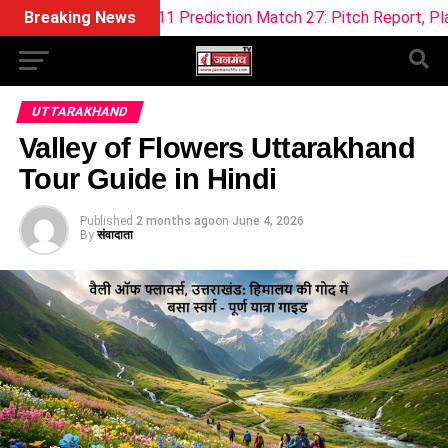
ream11 Prediction Match 27: Pitch Report, Playing XI & Fanta
Breaking News
UTTARAKHAND
Valley of Flowers Uttarakhand
Tour Guide in Hindi
Published
2 months ago
on
June 4, 2026
By
संवादाता