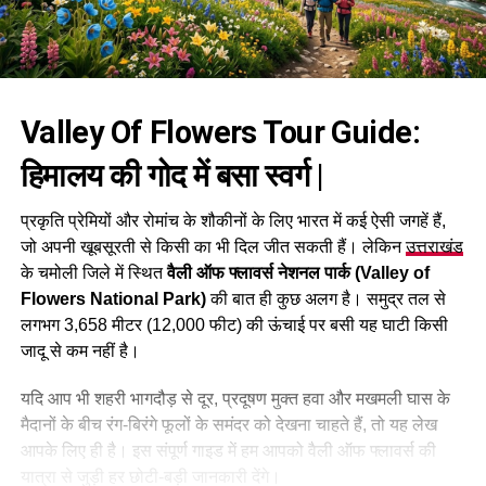
Valley Of Flowers Tour Guide:
हिमालय की गोद में बसा स्वर्ग |
प्रकृति प्रेमियों और रोमांच के शौकीनों के लिए भारत में कई ऐसी जगहें हैं,
जो अपनी खूबसूरती से किसी का भी दिल जीत सकती हैं। लेकिन
उत्तराखंड
के चमोली जिले में स्थित
वैली ऑफ फ्लावर्स नेशनल पार्क (Valley of
Flowers National Park)
की बात ही कुछ अलग है। समुद्र तल से
लगभग 3,658 मीटर (12,000 फीट) की ऊंचाई पर बसी यह घाटी किसी
जादू से कम नहीं है।
यदि आप भी शहरी भागदौड़ से दूर, प्रदूषण मुक्त हवा और मखमली घास के
मैदानों के बीच रंग-बिरंगे फूलों के समंदर को देखना चाहते हैं, तो यह लेख
आपके लिए ही है। इस संपूर्ण गाइड में हम आपको वैली ऑफ फ्लावर्स की
यात्रा से जुड़ी हर छोटी-बड़ी जानकारी देंगे।