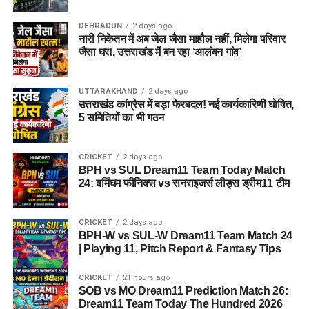
RELATED TOPICS:
CHAMOLI
UTTARAKHAND
VALLEY OF FLOWERS
DEHRADUN
2 days ago
नारी निकेतन में अब जेल जैसा माहौल नहीं, मिलेगा परिवार
UP NEXT
जैसा घर!, उत्तराखंड में बन रहा ‘आलंबन गांव’
बड़ी खबर : धामी सरकार ने बांटे दायित्व, इन नेताओं की हुई बल्ले
बल्ले, जानें किसे क्या मिला ?
DON'T MISS
UTTARAKHAND
2 days ago
तड़के सुबह दून पुलिस को मिली बड़ी सफलता, राजस्थान के दो
उत्तराखंड कांग्रेस में बड़ा फेरबदल! नई कार्यकारिणी घोषित,
5 समितियों का भी गठन
बदमाशों को मुठभेड़ के बाद किया गिरफ्तार
CRICKET
2 days ago
BPH vs SUL Dream11 Team Today Match
24: बर्मिंघम फीनिक्स vs सनराइजर्स लीड्स ड्रीम11 टीम
CRICKET
2 days ago
BPH-W vs SUL-W Dream11 Team Match 24
| Playing 11, Pitch Report & Fantasy Tips
CRICKET
21 hours ago
SOB vs MO Dream11 Prediction Match 26:
Dream11 Team Today The Hundred 2026