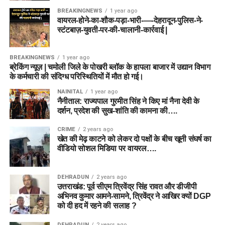
BREAKINGNEWS
1 year ago
वायरल-होने-का-शौक-पड़ा-भारी-—-देहरादून-पुलिस-ने-
स्टंटबाज़-युवती-पर-की-चालानी-कार्रवाई |
BREAKINGNEWS
1 year ago
ब्रेकिंग न्यूज़ | चमोली जिले के पोखरी ब्लॉक के हापला बाजार में उद्यान विभाग
के कर्मचारी की संदिग्ध परिस्थितियों में मौत हो गई।
NAINITAL
1 year ago
नैनीताल: राज्यपाल गुरमीत सिंह ने किए मां नैना देवी के
दर्शन, प्रदेश की सुख-शांति की कामना की….
CRIME
2 years ago
खेत की मेढ़ काटने को लेकर दो पक्षों के बीच खूनी संघर्ष का
वीडियो सोशल मिडिया पर वायरल….
DEHRADUN
2 years ago
उत्तराखंड: पूर्व सीएम त्रिवेंद्र सिंह रावत और डीजीपी
अभिनव कुमार आमने-सामने, त्रिवेंद्र ने आखिर क्यों DGP
को दी हद में रहने की सलाह ?
DEHRADUN
2 years ago