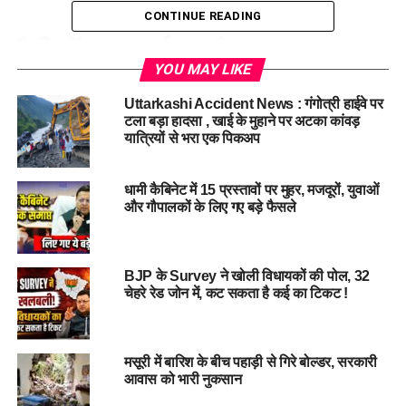
CONTINUE READING
वैली ऑफ फ्लावर्स क्या है? (What is
YOU MAY LIKE
Valley of Flowers?)
Uttarkashi Accident News : गंगोत्री हाईवे पर
टला बड़ा हादसा , खाई के मुहाने पर अटका कांवड़
वैली ऑफ फ्लावर्स
(फूलों की घाटी) भारत का एक राष्ट्रीय उद्यान है, जो
यात्रियों से भरा एक पिकअप
उत्तराखंड राज्य के गढ़वाल क्षेत्र में स्थित है। यह मुख्य रूप से अपने पहाड़ों,
अल्पाइन फूलों के मैदानों और लुभावनी प्राकृतिक विविधता के लिए दुनिया
भर में प्रसिद्ध है।
धामी कैबिनेट में 15 प्रस्तावों पर मुहर, मजदूरों, युवाओं
और गौपालकों के लिए गए बड़े फैसले
मुख्य आकर्षण:
यह घाटी लगभग
87.50 वर्ग किलोमीटर के क्षेत्र
BJP के Survey ने खोली विधायकों की पोल, 32
चेहरे रेड जोन में, कट सकता है कई का टिकट !
में फैली हुई है। साल 1982 में
इसे राष्ट्रीय उद्यान घोषित किया
गया था और इसकी अद्वितीय
मसूरी में बारिश के बीच पहाड़ी से गिरे बोल्डर, सरकारी
आवास को भारी नुकसान
प्राकृतिक सुंदरता के कारण