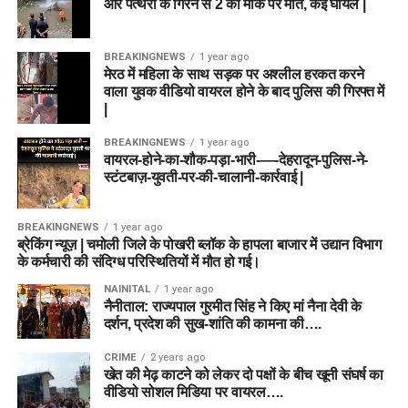
और पत्थरों के गिरने से 2 की मौके पर मौत, कई घायल |
BREAKINGNEWS
1 year ago
मेरठ में महिला के साथ सड़क पर अश्लील हरकत करने
वाला युवक वीडियो वायरल होने के बाद पुलिस की गिरफ्त में
|
BREAKINGNEWS
1 year ago
वायरल-होने-का-शौक-पड़ा-भारी-—-देहरादून-पुलिस-ने-
स्टंटबाज़-युवती-पर-की-चालानी-कार्रवाई |
BREAKINGNEWS
1 year ago
ब्रेकिंग न्यूज़ | चमोली जिले के पोखरी ब्लॉक के हापला बाजार में उद्यान विभाग
के कर्मचारी की संदिग्ध परिस्थितियों में मौत हो गई।
NAINITAL
1 year ago
नैनीताल: राज्यपाल गुरमीत सिंह ने किए मां नैना देवी के
दर्शन, प्रदेश की सुख-शांति की कामना की….
CRIME
2 years ago
खेत की मेढ़ काटने को लेकर दो पक्षों के बीच खूनी संघर्ष का
वीडियो सोशल मिडिया पर वायरल….