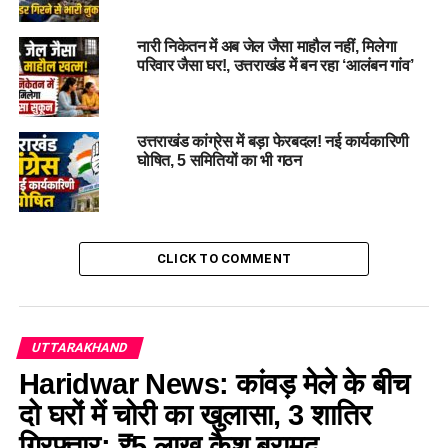
UNESCO ने इसे 2005 में
‘विश्व धरोहर स्थल’ (World
नारी निकेतन में अब जेल जैसा माहौल नहीं, मिलेगा
परिवार जैसा घर!, उत्तराखंड में बन रहा ‘आलंबन गांव’
Heritage Site)
की सूची में
शामिल किया।
उत्तराखंड कांग्रेस में बड़ा फेरबदल! नई कार्यकारिणी
घोषित, 5 समितियों का भी गठन
इस घाटी की खोज साल 1931 में ब्रिटिश पर्वतारोही
फ्रैंक एस. स्मिथ
(Frank S. Smythe)
ने की थी, जब वे अपना रास्ता भटक कर यहाँ पहुँच
गए थे। यहाँ की खूबसूरती देखकर वे इतने प्रभावित हुए कि उन्होंने इस पर
एक किताब ही लिख डाली, जिसका नाम था —
‘The Valley of
CLICK TO COMMENT
Flowers’
।
फूलों की घाटी क्यों आएं? टॉप 5 कारण
UTTARAKHAND
(Why You Should Visit Valley of
Haridwar News: कांवड़ मेले के बीच
Flowers)
दो घरों में चोरी का खुलासा, 3 शातिर
गिरफ्तार; ₹5 लाख कैश बरामद