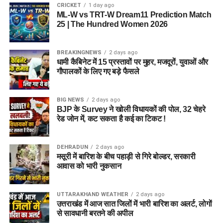
CRICKET
1 day ago
ML-W vs TRT-W Dream11 Prediction Match
1. क्या वैली ऑफ फ्लावर्स बच्चों और बुजुर्गों के लिए सुरक्षित है?
25 | The Hundred Women 2026
हाँ, यह ट्रेक मध्यम स्तर का है। लेकिन बुजुर्गों और बच्चों के लिए गोविंदघाट
से घांघरिया तक पालकी या कूरियर (कंडी) की सुविधा ली जा सकती है।
BREAKINGNEWS
2 days ago
धामी कैबिनेट में 15 प्रस्तावों पर मुहर, मजदूरों, युवाओं और
मुख्य घाटी में पैदल ही चलना होता है।
गौपालकों के लिए गए बड़े फैसले
2. क्या घाटी में मोबाइल नेटवर्क काम करता है?
BIG NEWS
2 days ago
घांघरिया बेस कैंप और वैली ऑफ फ्लावर्स के अंदर मोबाइल नेटवर्क
BJP के Survey ने खोली विधायकों की पोल, 32 चेहरे
रेड जोन में, कट सकता है कई का टिकट !
(विशेषकर इंटरनेट) बहुत कमजोर या न के बराबर होता है। गोविंदघाट तक
बीएसएनएल (BSNL) और जियो (Jio) के नेटवर्क मिल जाते हैं।
DEHRADUN
2 days ago
3. क्या हम फूलों की घाटी में टेंट लगाकर रात को रुक सकते हैं?
मसूरी में बारिश के बीच पहाड़ी से गिरे बोल्डर, सरकारी
आवास को भारी नुकसान
नहीं, जैव-विविधता और वन्यजीवों की सुरक्षा के कारण वैली ऑफ फ्लावर्स
नेशनल पार्क के अंदर रात में रुकने या कैंपिंग करने की सख्त मनाही है।
UTTARAKHAND WEATHER
2 days ago
आपको शाम होने से पहले घांघरिया वापस आना ही होगा।
उत्तराखंड में आज सात जिलों में भारी बारिश का अलर्ट, लोगों
से सावधानी बरतने की अपील