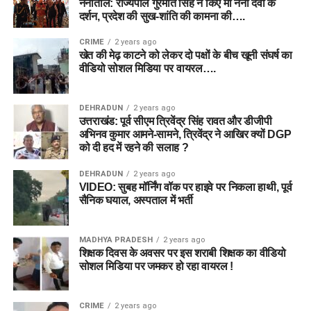
नैनीताल: राज्यपाल गुरमीत सिंह ने किए मां नैना देवी के
दर्शन, प्रदेश की सुख-शांति की कामना की….
CRIME
2 years ago
खेत की मेढ़ काटने को लेकर दो पक्षों के बीच खूनी संघर्ष का
वीडियो सोशल मिडिया पर वायरल….
DEHRADUN
2 years ago
उत्तराखंड: पूर्व सीएम त्रिवेंद्र सिंह रावत और डीजीपी
अभिनव कुमार आमने-सामने, त्रिवेंद्र ने आखिर क्यों DGP
को दी हद में रहने की सलाह ?
DEHRADUN
2 years ago
VIDEO: सुबह मॉर्निंग वॉक पर हाइवे पर निकला हाथी, पूर्व
सैनिक घयाल, अस्पताल में भर्ती
MADHYA PRADESH
2 years ago
शिक्षक दिवस के अवसर पर इस शराबी शिक्षक का वीडियो
सोशल मिडिया पर जमकर हो रहा वायरल !
CRIME
2 years ago