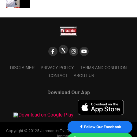
DISCLAIMER
PRIVACY POLICY
TERMS AND CONDITION
CONTACT
ABOUT US
Download Our App
Follow Our Facebook
Copyright © 20125 Janmanch Tv . Theme by SSDIGIMARK. powered by
Janmanch TV.