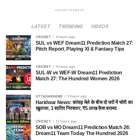
ADVERTISEMENT
LATEST
TRENDING
VIDEOS
CRICKET
4 hours ago
SUL vs WEF Dream11 Prediction Match 27:
Pitch Report, Playing XI & Fantasy Tips
CRICKET
9 hours ago
SUL-W vs WEF-W Dream11 Prediction
Match 27: The Hundred Women 2026
UTTARAKHAND
9 hours ago
Haridwar News: कांवड़ मेले के बीच दो घरों में चोरी का
खुलासा, 3 शातिर गिरफ्तार; ₹5 लाख कैश बरामद
CRICKET
17 hours ago
SOB vs MO Dream11 Prediction Match 26:
Dream11 Team Today The Hundred 2026