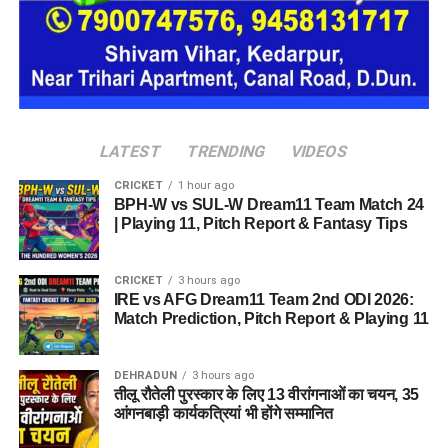
डिक्सॉन (Dixon Technologies)
उत्कर्ष स्मॉल फाइनेंस बैंक (Utkarsh Small Finance Bank)
सीएएमपी-108 (CAMP-108)
एनआईटीटी लिमिटेड (NIIT Limited)
परिश्रम रिसोर्स प्राइवेट लिमिटेड
LATEST
TRENDING
VIDEOS
आईपीसीए (IPCA Laboratories)
CRICKET
1 hour ago
BPH-W vs SUL-W Dream11 Team Match 24
मोचिको (Mochiko Shoes)
| Playing 11, Pitch Report & Fantasy Tips
टीआई मेडिकोज (TI Medicos)
आईजोन (iZone)
CRICKET
3 hours ago
IRE vs AFG Dream11 Team 2nd ODI 2026:
Match Prediction, Pitch Report & Playing 11
Dehradun Rojgar Mela 2026 :
आवेदन और पंजीकरण प्रक्रिया (How
DEHRADUN
3 hours ago
तीलू रौतेली पुरस्कार के लिए 13 वीरांगनाओं का चयन, 35
to Register)
आंगनबाड़ी कार्यकत्रियां भी होंगे सम्मानित