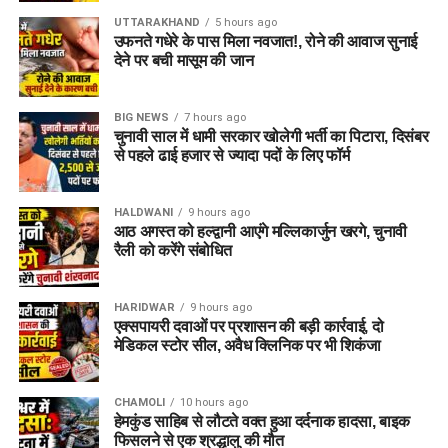
क्षेत्रीय सेवायोजन अधिकारी ममता चौहान नेगी के अनुसार, रोजगार मेले में
UTTARAKHAND
5 hours ago
भाग लेने के लिए अभ्यर्थियों का पंजीकरण
04 अगस्त, 2026
से शुरू हो
उफनते गधेरे के पास मिला नवजात!, रोने की आवाज सुनाई
चुका है। इच्छुक अभ्यर्थी साक्षात्कार में शामिल होने से पहले किसी भी कार्य
देने पर बची मासूम की जान
दिवस में कार्यालय पहुंचकर अपना पंजीकरण करा सकते हैं।
BIG NEWS
7 hours ago
आवश्यक दस्तावेज (Documents
चुनावी साल में धामी सरकार खोलेगी भर्ती का पिटारा, दिसंबर
से पहले ढाई हजार से ज्यादा पदों के लिए फॉर्म
Required):
बायोडाटा / रिज़्यूमे (Resume)
(2-3 प्रतियां)
HALDWANI
9 hours ago
आठ अगस्त को हल्द्वानी आएंगे मल्लिकार्जुन खरगे, चुनावी
मूल शैक्षिक प्रमाण पत्र
एवं उनकी छायाप्रतियां
रैली को करेंगे संबोधित
(Photocopies)
सेवायोजन कार्यालय का पंजीयन कार्ड
HARIDWAR
9 hours ago
एक्सपायरी दवाओं पर प्रशासन की बड़ी कार्रवाई, दो
पासपोर्ट साइज फोटो
मेडिकल स्टोर सील, अवैध क्लिनिक पर भी शिकंजा
वैध पहचान पत्र
(आधार कार्ड / वोटर आईडी आदि)
CHAMOLI
10 hours ago
विभाग ने जिले के सभी योग्य एवं इच्छुक युवाओं से अपील की है कि वे समय
हेमकुंड साहिब से लौटते वक्त हुआ दर्दनाक हादसा, बाइक
पर अपना पंजीकरण कराकर इस रोजगार अवसर का लाभ उठाएं।
फिसलने से एक श्रद्धालु की मौत