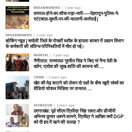
BREAKINGNEWS
1 year ago
वायरल-होने-का-शौक-पड़ा-भारी-—-देहरादून-पुलिस-ने-
स्टंटबाज़-युवती-पर-की-चालानी-कार्रवाई |
BREAKINGNEWS
1 year ago
ब्रेकिंग न्यूज़ | चमोली जिले के पोखरी ब्लॉक के हापला बाजार में उद्यान विभाग
के कर्मचारी की संदिग्ध परिस्थितियों में मौत हो गई।
NAINITAL
1 year ago
नैनीताल: राज्यपाल गुरमीत सिंह ने किए मां नैना देवी के
दर्शन, प्रदेश की सुख-शांति की कामना की….
CRIME
2 years ago
खेत की मेढ़ काटने को लेकर दो पक्षों के बीच खूनी संघर्ष का
वीडियो सोशल मिडिया पर वायरल….
DEHRADUN
2 years ago
उत्तराखंड: पूर्व सीएम त्रिवेंद्र सिंह रावत और डीजीपी
अभिनव कुमार आमने-सामने, त्रिवेंद्र ने आखिर क्यों DGP
को दी हद में रहने की सलाह ?