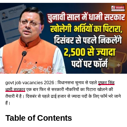
महिला सशक्तिकरण एवं बाल विकास
मंत्री रेखा आर्या
ने कहा कि तीलू
रौतेली राज्य स्त्री शक्ति पुरस्कार उत्तराखंड की उन महिलाओं को समर्पित
है जिन्होंने संघर्ष, साहस और समर्पण से समाज में नई पहचान बनाई है।
उन्होंने कहा कि इस वर्ष चयनित महिलाओं ने संस्कृति, खेल, वैज्ञानिक शोध,
पर्यावरण संरक्षण, कृषि, स्वरोजगार, समाजसेवा, महिला सशक्तीकरण और
दिव्यांगजन कल्याण जैसे क्षेत्रों में उल्लेखनीय योगदान दिया है।
govt job vacancies 2026 : विधानसभा चुनाव से पहले
पुष्कर सिंह
धामी सरकार
एक बार फिर से सरकारी नौकरियों का पिटारा खोलने की
तैयारी में है। दिसबंर से पहले ढाई हजार से ज्यादा पदों के लिए फॉर्म भरे जाने
हैं।
Table of Contents