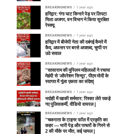
BREAKINGNEWS
1 year ago
हरिद्वार: गंगा घाट किनारे पेड़ पर लिपटा
मिला अजगर, वन विभाग ने किया सुरक्षित
रेस्क्यू
BREAKINGNEWS
1 year ago
हरिद्वार में बीजेपी नेता की दबंगई कैमरे में
कैद, अफसर पर बरसे अपशब्द, चुप्पी पर
उठे सवाल
BREAKINGNEWS
1 year ago
“सासाराम की मुस्लिम महिलाओं ने रचाया
मेहंदी से ‘ऑपरेशन सिन्दूर’, पीएम मोदी के
स्वागत में गूंजा एकता का संदेश|
BREAKINGNEWS
1 year ago
भदोही में खाकी शर्मसार: रिश्वत लेते पकड़े
गए पुलिसकर्मी, वीडियो वायरल |
BREAKINGNEWS
1 year ago
“चकराता के टाइगर फॉल में प्रकृति का
कहर — भारी पेड़ और पत्थरों के गिरने से
2 की मौके पर मौत, कई घायल |