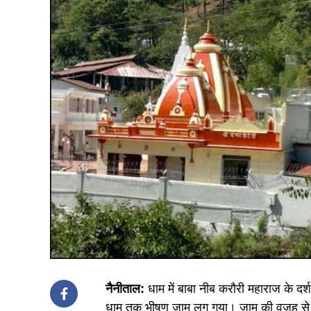
नैनीताल:
धाम में बाबा नीब करौरी महाराज के दर्श
धाम तक भीषण जाम लग गया। जाम की वजह से स्था