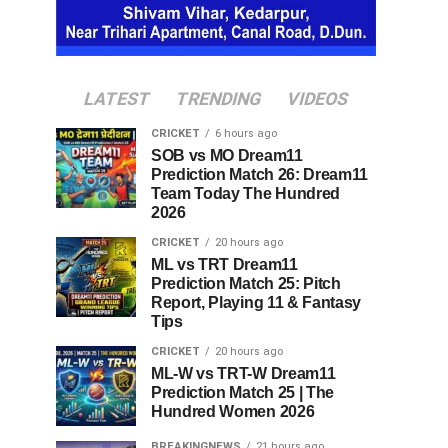
LATEST
TRENDING
VIDEOS
CRICKET
6 hours ago
SOB vs MO Dream11
Prediction Match 26: Dream11
Team Today The Hundred
2026
CRICKET
20 hours ago
ML vs TRT Dream11
Prediction Match 25: Pitch
Report, Playing 11 & Fantasy
Tips
CRICKET
20 hours ago
ML-W vs TRT-W Dream11
Prediction Match 25 | The
Hundred Women 2026
BREAKINGNEWS
21 hours ago