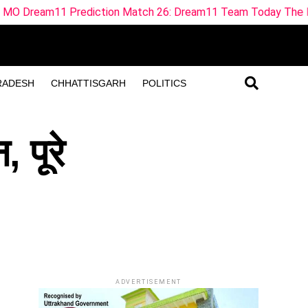
on Match 26: Dream11 Team Today The Hundred 2026
M
RADESH
CHHATTISGARH
POLITICS
 पूरे
ADVERTISEMENT