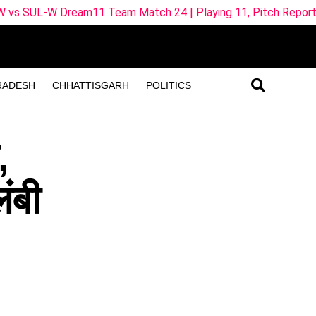
 Team Match 24 | Playing 11, Pitch Report & Fantasy Tips
RADESH
CHHATTISGARH
POLITICS
,
ंबी