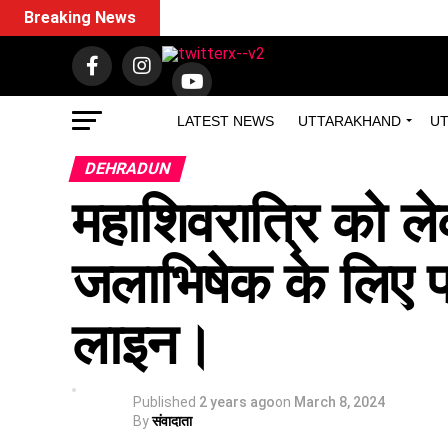
Breaking News
LATEST NEWS
UTTARAKHAND
UT
DEHRADUN
महाशिवरात्रि को लेक
जलाभिषेक के लिए प्र
लाइन।
Published
2 years ago
on
March 8, 2024
By
संवादाता