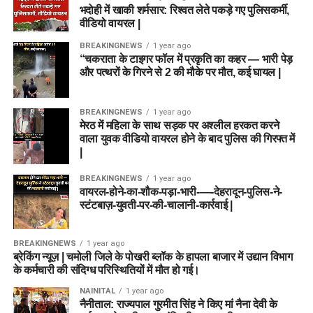
भदोही में खाकी शर्मसार: रिश्वत लेते पकड़े गए पुलिसकर्मी,
या उच्च स्तर के पदों के लिए दो चरणों (Tier-I और Tier-II) में
वीडियो वायरल |
परीक्षा ली जा सकती है।
BREAKINGNEWS
1 year ago
कौशल परीक्षा / एप्टीट्यूड टेस्ट (Skill Test):
डेटा एंट्री
“चकराता के टाइगर फॉल में प्रकृति का कहर — भारी पेड़
ऑपरेटर, आईटी असिस्टेंट, लिफ्ट ऑपरेटर या फिटर जैसे पदों के
और पत्थरों के गिरने से 2 की मौके पर मौत, कई घायल |
लिए आवश्यक व्यावहारिक कौशल की जांच हेतु स्किल टेस्ट लिया
जाएगा (जहां लागू हो)।
BREAKINGNEWS
1 year ago
मेरठ में महिला के साथ सड़क पर अश्लील हरकत करने
दस्तावेज सत्यापन (Document Verification – DV):
वाला युवक वीडियो वायरल होने के बाद पुलिस की गिरफ्त में
लिखित परीक्षा और स्किल टेस्ट की मेरिट के आधार पर शॉर्टलिस्ट
|
किए गए उम्मीदवारों को अपने मूल प्रमाणपत्रों की जांच करानी
होगी।
BREAKINGNEWS
1 year ago
वायरल-होने-का-शौक-पड़ा-भारी-—-देहरादून-पुलिस-ने-
चिकित्सा परीक्षण (Medical Examination):
अंतिम चयन से
स्टंटबाज़-युवती-पर-की-चालानी-कार्रवाई |
पहले उम्मीदवारों का शारीरिक रूप से पद के योग्य होने की पुष्टि के
लिए मेडिकल टेस्ट कराया जाएगा।
BREAKINGNEWS
1 year ago
ब्रेकिंग न्यूज़ | चमोली जिले के पोखरी ब्लॉक के हापला बाजार में उद्यान विभाग
के कर्मचारी की संदिग्ध परिस्थितियों में मौत हो गई।
आवेदन शुल्क (Application Fee)
NAINITAL
1 year ago
नैनीताल: राज्यपाल गुरमीत सिंह ने किए मां नैना देवी के
DSSSB आवेदकों से बेहद किफायती आवेदन शुल्क लेता है। भुगतान