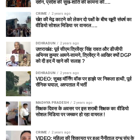
दर्शन, प्रदेश की सुख-शांति की कामना की….
केवल ऑनलाइन माध्यम (नेट बैंकिंग, डेबिट/क्रेडिट कार्ड, यूपीआई) से ही
स्वीकार किया जाएगा।
CRIME
2 years ago
खेत की मेढ़ काटने को लेकर दो पक्षों के बीच खूनी संघर्ष का
वीडियो सोशल मिडिया पर वायरल….
श्रेणी (Category)
आवेदन शुल्क
सामान्य वर्ग (General), ओबीसी
₹100
DEHRADUN
2 years ago
(OBC), ईडब्ल्यूएस (EWS)
उत्तराखंड: पूर्व सीएम त्रिवेंद्र सिंह रावत और डीजीपी
अनुसूचित जाति (SC), अनुसूचित
₹0 (निःशुल्क)
अभिनव कुमार आमने-सामने, त्रिवेंद्र ने आखिर क्यों DGP
को दी हद में रहने की सलाह ?
जनजाति (ST)
दिव्यांगजन (PwD) और सभी महिला
₹0 (निःशुल्क)
DEHRADUN
2 years ago
VIDEO: सुबह मॉर्निंग वॉक पर हाइवे पर निकला हाथी, पूर्व
उम्मीदवार
सैनिक घयाल, अस्पताल में भर्ती
DSSSB Recruitment 2026 के लिए
MADHYA PRADESH
2 years ago
शिक्षक दिवस के अवसर पर इस शराबी शिक्षक का वीडियो
ऑनलाइन आवेदन कैसे करें?
सोशल मिडिया पर जमकर हो रहा वायरल !
यदि आप इस भर्ती के लिए योग्य हैं और आवेदन करना चाहते हैं, तो 16 जून
CRIME
2 years ago
2026 के बाद नीचे दिए गए चरणों का पालन करके अपना फॉर्म भर सकते हैं:
VIDEO: महिला की शिकायत पर हुआ नैनीताल दुग्ध संघ के