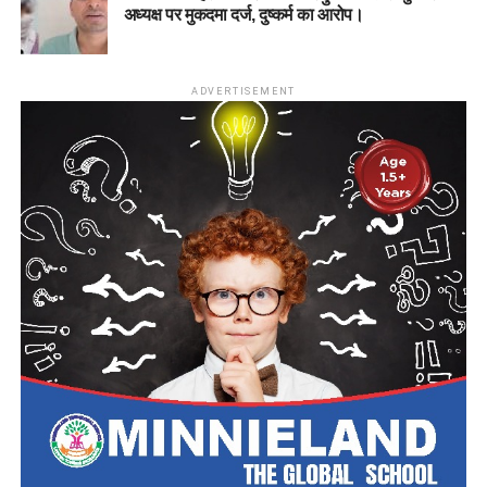
अध्यक्ष पर मुकदमा दर्ज, दुष्कर्म का आरोप।
आधिकारिक पोर्टल पर जाएं:
सबसे पहले DSSSB के आधिकारिक
ऑनलाइन आवेदन पोर्टल
dsssbonline.nic.in
पर जाएं।
ADVERTISEMENT
नया पंजीकरण (Registration):
यदि आपने पहले कभी
DSSSB पोर्टल पर आवेदन नहीं किया है, तो ‘Click for New
Registration’ पर क्लिक करें और अपनी बुनियादी जानकारियां
(नाम, जन्मतिथि, कक्षा 10वीं का रोल नंबर आदि) भरकर यूजर
आईडी और पासवर्ड बनाएं।
लॉगिन करें:
पंजीकृत यूजर आईडी और पासवर्ड की मदद से पोर्टल
पर लॉगिन करें।
पद का चयन करें:
‘Apply Online’ सेक्शन में जाकर उस पद को
चुनें जिसके लिए आप आवेदन करना चाहते हैं।
फॉर्म भरें:
आवेदन फॉर्म में मांगी गई अपनी व्यक्तिगत, शैक्षणिक और
व्यावसायिक योग्यताओं की जानकारी सही-सही दर्ज करें।
दस्तावेज अपलोड करें:
अपनी हालिया पासपोर्ट साइज फोटो,
हस्ताक्षर और आवश्यक प्रमाणपत्रों की स्कैन कॉपी निर्धारित
फॉर्मेट और साइज में अपलोड करें।