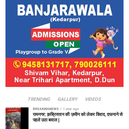
आवेदन शुल्क का भुगतान:
यदि आप सामान्य, ओबीसी या ईडब्ल्यूएस
श्रेणी से आते हैं, तो ₹100 का आवेदन शुल्क ऑनलाइन जमा करें।
(महिलाएं और SC/ST उम्मीदवार इस चरण को छोड़ सकते हैं)।
फॉर्म सबमिट और प्रिंट करें:
पूरी जानकारी को एक बार दोबारा
जांच (Preview) लें और ‘Submit’ बटन पर क्लिक करें। भविष्य
के संदर्भ के लिए भरे हुए आवेदन पत्र और फीस रसीद का
प्रिंटआउट निकालकर अपने पास सुरक्षित रख लें।
परीक्षा की तैयारी के लिए कुछ महत्वपूर्ण
टिप्स
सिलेबस को समझें:
परीक्षा की तैयारी शुरू करने से पहले बोर्ड द्वारा
TRENDING
GALLERY
VIDEOS
जारी विस्तृत पाठ्यक्रम (Syllabus) और परीक्षा पैटर्न को अच्छी
तरह समझ लें।
BREAKINGNEWS
1 year ago
रामनगर: क़ब्रिस्तान की ज़मीन को लेकर विवाद, दफनाने से
पुराने प्रश्न पत्रों का अभ्यास:
पिछले वर्षों के प्रश्न पत्रों
पहले उठा बवाल |
(Previous Year Question Papers) को हल करने से आपको