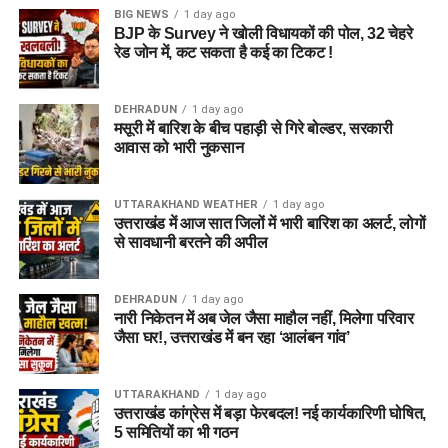
BIG NEWS
1 day ago
7.
अन्य पद (लिफ्ट ऑपरेटर,
356
BJP के Survey ने खोली विधायकों की पोल, 32 चेहरे
फिटर ग्रेड-II, आदि)
रेड जोन में, कट सकता है कई का टिकट !
कुल
सभी पद मिलाकर
1,979
DEHRADUN
1 day ago
मसूरी में बारिश के बीच पहाड़ी से गिरे बोल्डर, सरकारी
नोट: जूनियर साइंटिफिक असिस्टेंट के तहत बायोलॉजी, बैलिस्टिक्स,
आवास को भारी नुकसान
केमिस्ट्री, डॉक्यूमेंट्स, फिंगरप्रिंट, फोटो, क्राइम सीन और फिजिक्स जैसे
विभिन्न विषयों के विशेषज्ञ पदों को शामिल किया गया है।
UTTARAKHAND WEATHER
1 day ago
उत्तराखंड में आज सात जिलों में भारी बारिश का अलर्ट, लोगों
पात्रता मानदंड (Eligibility Criteria)
से सावधानी बरतने की अपील
DSSSB Recruitment 2026 के लिए शैक्षणिक योग्यता और अनुभव की
DEHRADUN
1 day ago
आवश्यकता अलग-अलग पदों के अनुसार निर्धारित की गई है:
नारी निकेतन में अब जेल जैसा माहौल नहीं, मिलेगा परिवार
जैसा घर!, उत्तराखंड में बन रहा ‘आलंबन गांव’
टीचिंग पद (TGT/स्पेशल एजुकेटर):
उम्मीदवारों के पास संबंधित
विषय में स्नातक (Graduation), बी.एड (B.Ed) या स्पेशल
UTTARAKHAND
1 day ago
एजुकेशन में डिप्लोमा होना अनिवार्य है। इसके साथ ही CTET
उत्तराखंड कांग्रेस में बड़ा फेरबदल! नई कार्यकारिणी घोषित,
परीक्षा पास होना भी आवश्यक योग्यता का हिस्सा हो सकता है।
5 समितियों का भी गठन