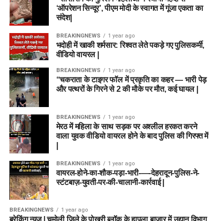
‘ऑपरेशन सिन्दूर’, पीएम मोदी के स्वागत में गूंजा एकता का
संदेश|
BREAKINGNEWS
1 year ago
भदोही में खाकी शर्मसार: रिश्वत लेते पकड़े गए पुलिसकर्मी,
वीडियो वायरल |
BREAKINGNEWS
1 year ago
“चकराता के टाइगर फॉल में प्रकृति का कहर — भारी पेड़
और पत्थरों के गिरने से 2 की मौके पर मौत, कई घायल |
BREAKINGNEWS
1 year ago
मेरठ में महिला के साथ सड़क पर अश्लील हरकत करने
वाला युवक वीडियो वायरल होने के बाद पुलिस की गिरफ्त में
|
BREAKINGNEWS
1 year ago
वायरल-होने-का-शौक-पड़ा-भारी-—-देहरादून-पुलिस-ने-
स्टंटबाज़-युवती-पर-की-चालानी-कार्रवाई |
BREAKINGNEWS
1 year ago
ब्रेकिंग न्यूज़ | चमोली जिले के पोखरी ब्लॉक के हापला बाजार में उद्यान विभाग