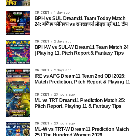
आईटी असिस्टेंट व तकनीकी पद:
कंप्यूटर साइंस/आईटी में बीई
(B.E), बी.टेक (B.Tech), एमसीए (MCA) या समकक्ष डिग्री/
CRICKET
1 day ago
BPH vs SUL Dream11 Team Today Match
डिप्लोमा होना चाहिए।
24: बर्मिंघम फीनिक्स vs सनराइजर्स लीड्स ड्रीम11 टीम
वैज्ञानिक पद (Junior Scientific Assistant):
संबंधित
विषय (जैसे फिजिक्स, केमिस्ट्री, फॉरेंसिक साइंस, बायोलॉजी
CRICKET
2 days ago
आदि) में पोस्ट ग्रेजुएशन (M.Sc) या ग्रेजुएशन के साथ प्रासंगिक
BPH-W vs SUL-W Dream11 Team Match 24
कार्य अनुभव की मांग की जा सकती है।
| Playing 11, Pitch Report & Fantasy Tips
महत्वपूर्ण सूचना:
शैक्षणिक
CRICKET
2 days ago
IRE vs AFG Dream11 Team 2nd ODI 2026:
योग्यता से जुड़ी पूरी और विस्तृत
Match Prediction, Pitch Report & Playing 11
जानकारी के लिए आवेदन करने
CRICKET
23 hours ago
से पहले विभाग द्वारा जारी
ML vs TRT Dream11 Prediction Match 25:
Pitch Report, Playing 11 & Fantasy Tips
आधिकारिक विस्तृत अधिसूचना
(Detailed Notification)
CRICKET
23 hours ago
को ध्यानपूर्वक जरूर पढ़ें।
ML-W vs TRT-W Dream11 Prediction Match
25 | The Hundred Women 2026