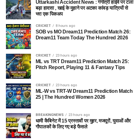
Uttarkashi Accident News : गंगोत्री हाईवे पर टला
प्रमुख पदों की सूची नीचे दी गई है:
बड़ा हादसा , खाई के मुहाने पर अटका कांवड़ यात्रियों से
भरा एक पिकअप
क्र.सं.
पद का नाम (Post
कुल पदों की संख्या
CRICKET
8 hours ago
Name)
SOB vs MO Dream11 Prediction Match 26:
Dream11 Team Today The Hundred 2026
1.
ट्रेंड ग्रेजुएट टीचर –
675
TGT (कंप्यूटर साइंस)
2.
स्पेशल एजुकेटर
450
CRICKET
23 hours ago
ML vs TRT Dream11 Prediction Match 25:
(प्राइमरी)
Pitch Report, Playing 11 & Fantasy Tips
3.
ट्रेंड ग्रेजुएट टीचर –
163
TGT (स्पेशल
CRICKET
23 hours ago
एजुकेशन)
ML-W vs TRT-W Dream11 Prediction Match
4.
डोमेस्टिक साइंस टीचर
129
25 | The Hundred Women 2026
5.
आईटी असिस्टेंट (ग्रेड-
125
A)
BREAKINGNEWS
23 hours ago
धामी कैबिनेट में 15 प्रस्तावों पर मुहर, मजदूरों, युवाओं और
6.
जूनियर साइंटिफिक
81
गौपालकों के लिए गए बड़े फैसले
असिस्टेंट (साइबर
फॉरेंसिक)