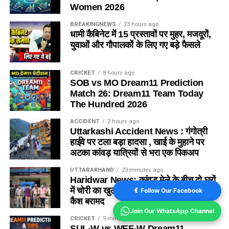
Women 2026
BREAKINGNEWS
23 hours ago
धामी कैबिनेट में 15 प्रस्तावों पर मुहर, मजदूरों,
युवाओं और गौपालकों के लिए गए बड़े फैसले
CRICKET
8 hours ago
SOB vs MO Dream11 Prediction
Match 26: Dream11 Team Today
The Hundred 2026
ACCIDENT
2 hours ago
Uttarkashi Accident News : गंगोत्री
हाईवे पर टला बड़ा हादसा , खाई के मुहाने पर
अटका कांवड़ यात्रियों से भरा एक पिकअप
UTTARAKHAND
23 minutes ago
Haridwar News: कांवड़ मेले के बीच दो घरों
में चोरी का खुलासा, 3 शातिर गिरफ्तार; ₹5 लाख
Follow Our Facebook
कैश बरामद
Join Our WhatsApp Channel
CRICKET
9 minutes ago
SUL-W vs WEF-W Dream11