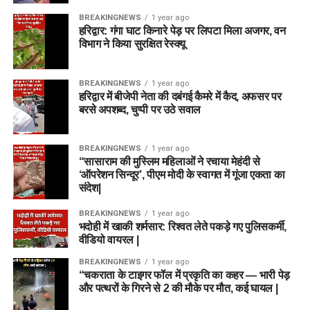
प्रश्नों के स्तर और परीक्षा के समय प्रबंधन (Time
BREAKINGNEWS
1 year ago
Management) का सही अंदाजा मिल जाएगा।
हरिद्वार: गंगा घाट किनारे पेड़ पर लिपटा मिला अजगर, वन
विभाग ने किया सुरक्षित रेस्क्यू
नेगेटिव मार्किंग का ध्यान रखें:
DSSSB की परीक्षाओं में आमतौर पर
$0.25$ अंक की नेगेटिव मार्किंग (ऋणात्मक मूल्यांकन) होती है,
इसलिए परीक्षा हॉल में तुक्का लगाने से बचें।
BREAKINGNEWS
1 year ago
हरिद्वार में बीजेपी नेता की दबंगई कैमरे में कैद, अफसर पर
सामान्य ज्ञान और करंट अफेयर्स:
राष्ट्रीय राजधानी दिल्ली के
बरसे अपशब्द, चुप्पी पर उठे सवाल
इतिहास, भूगोल और समसामयिक घटनाओं (Current Affairs)
पर विशेष ध्यान दें, क्योंकि सामान्य जागरूकता खंड में इससे जुड़े
BREAKINGNEWS
1 year ago
सवाल पूछे जाते हैं।
“सासाराम की मुस्लिम महिलाओं ने रचाया मेहंदी से
‘ऑपरेशन सिन्दूर’, पीएम मोदी के स्वागत में गूंजा एकता का
यह दिल्ली सरकार के अंतर्गत एक स्थिर, सुरक्षित और सम्मानित करियर
संदेश|
बनाने का एक बेजोड़ मौका है। इच्छुक उम्मीदवार अंतिम तिथि
15 जुलाई
BREAKINGNEWS
1 year ago
2026
से पहले अपना आवेदन सुनिश्चित करें। नियमित अपडेट के लिए
भदोही में खाकी शर्मसार: रिश्वत लेते पकड़े गए पुलिसकर्मी,
DSSSB की ऑफिशियल वेबसाइट को समय-समय पर चेक करते रहें।
वीडियो वायरल |
BREAKINGNEWS
1 year ago
Important Links
“चकराता के टाइगर फॉल में प्रकृति का कहर — भारी पेड़
और पत्थरों के गिरने से 2 की मौके पर मौत, कई घायल |
Official Notification