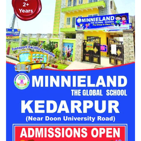
और ग्रुप-C श्रेणियों के अंतर्गत की जा रही है।
भर्ती बोर्ड का नाम
दिल्ली अधीनस्थ सेवा चयन बोर्ड
(DSSSB)
कुल पदों की संख्या
1979 पद
पद की श्रेणियां
ग्रुप-B और ग्रुप-C (शैक्षणिक,
तकनीकी, प्रशासनिक और वैज्ञानिक)
आवेदन का माध्यम
ऑनलाइन (Online)
नौकरी का स्थान
दिल्ली (NCR)
आधिकारिक वेबसाइट
dsssb.delhi.gov.in
महत्वपूर्ण तिथियां (Important Dates)
उम्मीदवारों को सलाह दी जाती है कि वे अंतिम समय में वेबसाइट पर होने
वाली संभावित तकनीकी दिक्कतों और भारी ट्रैफिक से बचने के लिए समय
रहते अपना आवेदन पूरा कर लें।