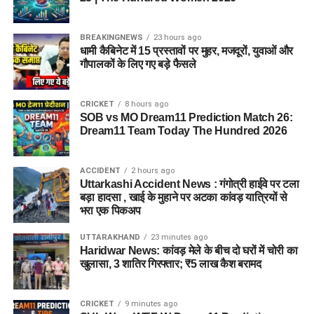
आयु सीमा (Age Limit)
BREAKINGNEWS
23 hours ago
धामी कैबिनेट में 15 प्रस्तावों पर मुहर, मजदूरों, युवाओं और
गौपालकों के लिए गए बड़े फैसले
अलग-अलग पदों की जिम्मेदारियों और श्रेणियों को ध्यान में रखते हुए बोर्ड ने
न्यूनतम और अधिकतम आयु सीमा तय की है, जिसका विवरण इस प्रकार है:
CRICKET
8 hours ago
SOB vs MO Dream11 Prediction Match 26:
पद का नाम
निर्धारित आयु सीमा
Dream11 Team Today The Hundred 2026
जूनियर साइंटिफिक असिस्टेंट
18 से 27 वर्ष
(अधिकतर पद)
ACCIDENT
2 hours ago
Uttarkashi Accident News : गंगोत्री हाईवे पर टला
टेक्निकल असिस्टेंट (हिंदी)
अधिकतम 30 वर्ष
बड़ा हादसा , खाई के मुहाने पर अटका कांवड़ यात्रियों से
असिस्टेंट आर्किविस्ट (ग्रेड-I)
अधिकतम 30 वर्ष
भरा एक पिकअप
आईटी असिस्टेंट (ग्रेड-A)
अधिकतम 27 वर्ष
UTTARAKHAND
23 minutes ago
Haridwar News: कांवड़ मेले के बीच दो घरों में चोरी का
फिटर (ग्रेड-II)
20 से 32 वर्ष
खुलासा, 3 शातिर गिरफ्तार; ₹5 लाख कैश बरामद
लिफ्ट ऑपरेटर
18 से 37 वर्ष
CRICKET
9 minutes ago