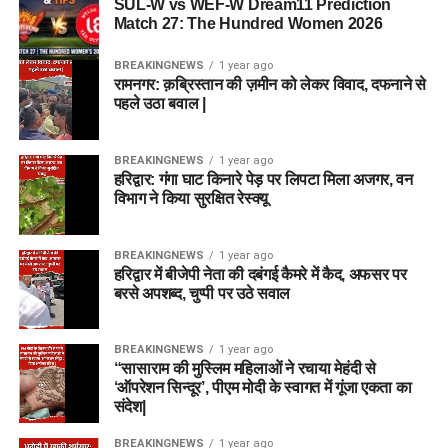
SUL-W vs WEF-W Dream11 Prediction
आयु सीमा में छूट (Age Relaxation):
Match 27: The Hundred Women 2026
सरकारी नियमानुसार आरक्षित श्रेणियों (OBC, SC, ST, PwD, और
BREAKINGNEWS
1 year ago
भूतपूर्व सैनिक) के आवेदकों को अधिकतम आयु सीमा में विशेष छूट प्रदान की
रामनगर: क़ब्रिस्तान की ज़मीन को लेकर विवाद, दफनाने से
जाएगी। दिल्ली के ओबीसी (नॉन-क्रीमी लेयर) उम्मीदवारों को ही केवल
पहले उठा बवाल |
दिल्ली राज्य के आरक्षण का लाभ मिलेगा, जबकि अन्य राज्यों के आरक्षित वर्ग
के उम्मीदवार सामान्य (General) श्रेणी के तहत आवेदन कर सकेंगे।
BREAKINGNEWS
1 year ago
हरिद्वार: गंगा घाट किनारे पेड़ पर लिपटा मिला अजगर, वन
विभाग ने किया सुरक्षित रेस्क्यू
चयन प्रक्रिया (Selection
Process)
BREAKINGNEWS
1 year ago
हरिद्वार में बीजेपी नेता की दबंगई कैमरे में कैद, अफसर पर
बरसे अपशब्द, चुप्पी पर उठे सवाल
DSSSB पारदर्शी और योग्यता-आधारित चयन प्रणाली का पालन करता
है। अलग-अलग पदों के लिए चयन के चरण थोड़े भिन्न हो सकते हैं, लेकिन
सामान्य तौर पर प्रक्रिया निम्नलिखित चरणों में पूरी होगी:
BREAKINGNEWS
1 year ago
“सासाराम की मुस्लिम महिलाओं ने रचाया मेहंदी से
‘ऑपरेशन सिन्दूर’, पीएम मोदी के स्वागत में गूंजा एकता का
लिखित परीक्षा (One Tier / Two Tier Written Exam):
संदेश|
सभी पदों के लिए वस्तुनिष्ठ (Objective Type) बहुविकल्पीय
प्रश्नों पर आधारित परीक्षा आयोजित की जाएगी। कुछ तकनीकी
BREAKINGNEWS
1 year ago