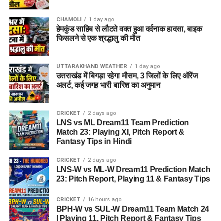
हुआ?
CHAMOLI
1 day ago
हेमकुंड साहिब से लौटते वक्त हुआ दर्दनाक हादसा, बाइक
तलाशी के दौरान आरोपी के पास से सेना की वर्दी, बैज, कैप और वॉकी-टॉकी
फिसलने से एक श्रद्धालु की मौत
बरामद किए गए हैं।
UTTARAKHAND WEATHER
1 day ago
उत्तराखंड में आज सात जिलों में भारी बारिश का अलर्ट, लोगों से
उत्तराखंड में बिगड़ा रहेगा मौसम, 3 जिलों के लिए ऑरेंज
सावधानी बरतने की अपील
अलर्ट, कई जगह भारी बारिश का अनुमान
नारी निकेतन में अब जेल जैसा माहौल नहीं, मिलेगा परिवार जैसा
घर!, उत्तराखंड में बन रहा ‘आलंबन गांव’
CRICKET
2 days ago
LNS vs ML Dream11 Team Prediction
उत्तराखंड कांग्रेस में बड़ा फेरबदल! नई कार्यकारिणी घोषित, 5
Match 23: Playing XI, Pitch Report &
Fantasy Tips in Hindi
समितियों का भी गठन
BPH vs SUL Dream11 Team Today Match 24:
CRICKET
2 days ago
LNS-W vs ML-W Dream11 Prediction Match
बर्मिंघम फीनिक्स vs सनराइजर्स लीड्स ड्रीम11 टीम
23: Pitch Report, Playing 11 & Fantasy Tips
BPH-W vs SUL-W Dream11 Team Match 24 |
Playing 11, Pitch Report & Fantasy Tips
CRICKET
16 hours ago
BPH-W vs SUL-W Dream11 Team Match 24
| Playing 11, Pitch Report & Fantasy Tips