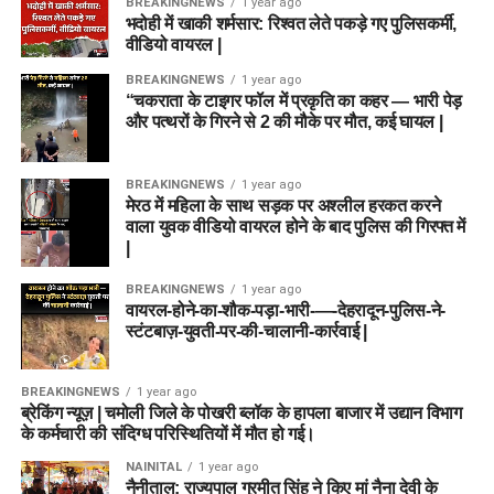
BREAKINGNEWS
1 year ago
भदोही में खाकी शर्मसार: रिश्वत लेते पकड़े गए पुलिसकर्मी,
वीडियो वायरल |
BREAKINGNEWS
1 year ago
“चकराता के टाइगर फॉल में प्रकृति का कहर — भारी पेड़
और पत्थरों के गिरने से 2 की मौके पर मौत, कई घायल |
BREAKINGNEWS
1 year ago
मेरठ में महिला के साथ सड़क पर अश्लील हरकत करने
वाला युवक वीडियो वायरल होने के बाद पुलिस की गिरफ्त में
|
BREAKINGNEWS
1 year ago
वायरल-होने-का-शौक-पड़ा-भारी-—-देहरादून-पुलिस-ने-
स्टंटबाज़-युवती-पर-की-चालानी-कार्रवाई |
BREAKINGNEWS
1 year ago
ब्रेकिंग न्यूज़ | चमोली जिले के पोखरी ब्लॉक के हापला बाजार में उद्यान विभाग
के कर्मचारी की संदिग्ध परिस्थितियों में मौत हो गई।
NAINITAL
1 year ago
नैनीताल: राज्यपाल गुरमीत सिंह ने किए मां नैना देवी के