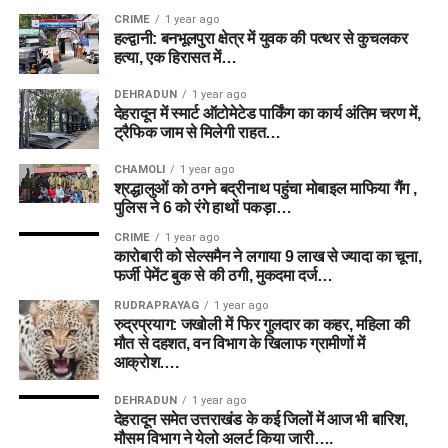
CRIME
1 year ago
हल्द्वानी: बनभूलपुरा क्षेत्र में युवक की पत्थर से कुचलकर
हत्या, एक हिरासत में…
DEHRADUN
1 year ago
देहरादून में स्मार्ट ऑटोमेटेड पार्किंग का कार्य अंतिम चरण में,
ट्रैफिक जाम से मिलेगी राहत…
CHAMOLI
1 year ago
श्रद्धालुओं को ठगने बद्रीनाथ पहुंचा मोबाइल माफिया गैंग ,
पुलिस ने 6 को रंगे हाथों पकड़ा…
CRIME
1 year ago
कारोबारी को सेल्समैन ने लगाया 9 लाख से ज्यादा का चूना,
फर्जी पेमेंट बुक से की ठगी, मुकदमा दर्ज…
RUDRAPRAYAG
1 year ago
रुद्रप्रयाग: जखोली में फिर गुलदार का कहर, महिला की
मौत से दहशत, वन विभाग के खिलाफ ग्रामीणों में
आक्रोश….
DEHRADUN
1 year ago
देहरादून समेत उत्तराखंड के कई जिलों में आज भी बारिश,
मौसम विभाग ने येलो अलर्ट किया जारी….