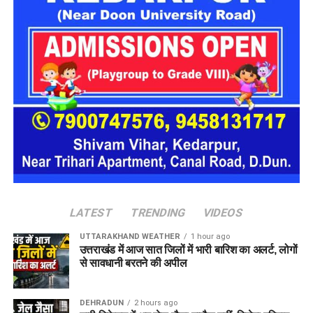
पहचान
पूछताछ में ये बात सामने आई कि आरोपी अलग-अलग लोगों के सामने अपनी
पहचान बदलता था। कभी वो खुद को गृह मंत्रालय का अधिकारी बताता,
कभी रक्षा मंत्रालय से जुड़ा अफसर और कभी भारतीय सेना का वरिष्ठ
अधिकारी होने का दावा करता था।
देहरादून पुलिस ने किया गिरफ्तार
देहरादून पुलिस
को ये भी जानकारी मिली है कि वो कई होटलों में ठहरने के
बाद भुगतान किए बिना चला जाता था और होटल कर्मचारियों व सुरक्षा
कर्मियों के साथ भी कथित तौर पर धोखाधड़ी करता था।
LATEST
TRENDING
VIDEOS
UTTARAKHAND WEATHER
1 hour ago
उत्तराखंड में आज सात जिलों में भारी बारिश का अलर्ट, लोगों
से सावधानी बरतने की अपील
DEHRADUN
2 hours ago