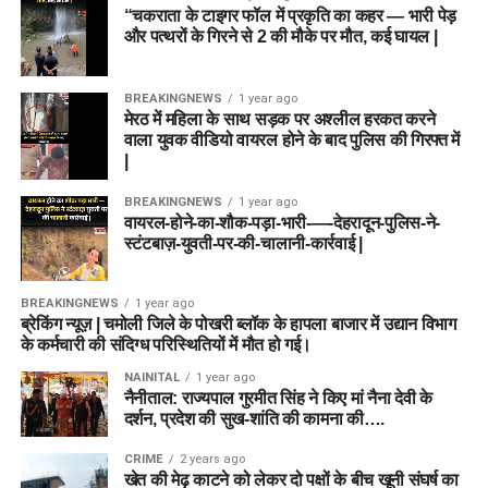
“चकराता के टाइगर फॉल में प्रकृति का कहर — भारी पेड़
और पत्थरों के गिरने से 2 की मौके पर मौत, कई घायल |
BREAKINGNEWS
1 year ago
मेरठ में महिला के साथ सड़क पर अश्लील हरकत करने
वाला युवक वीडियो वायरल होने के बाद पुलिस की गिरफ्त में
|
BREAKINGNEWS
1 year ago
वायरल-होने-का-शौक-पड़ा-भारी-—-देहरादून-पुलिस-ने-
स्टंटबाज़-युवती-पर-की-चालानी-कार्रवाई |
BREAKINGNEWS
1 year ago
ब्रेकिंग न्यूज़ | चमोली जिले के पोखरी ब्लॉक के हापला बाजार में उद्यान विभाग
के कर्मचारी की संदिग्ध परिस्थितियों में मौत हो गई।
NAINITAL
1 year ago
नैनीताल: राज्यपाल गुरमीत सिंह ने किए मां नैना देवी के
दर्शन, प्रदेश की सुख-शांति की कामना की….
CRIME
2 years ago
खेत की मेढ़ काटने को लेकर दो पक्षों के बीच खूनी संघर्ष का