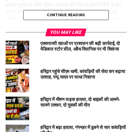
हरिद्वार पुलिस ने वरिष्ठ पुलिस अधीक्षक द्वारा दिए गए दिशा-निर्देशों के बाद
पुलिस टीम गठित की और घटना स्थल के आसपास के डिजिटल साक्ष्य
CONTINUE READING
एकत्रित किए। इसके साथ ही मैनुअल पुलिसिंग के तहत रात में चलने वाले
ई-रिक्शा चालकों से भी पूछताछ की गई। मुखबिर तंत्र को सक्रिय किया
YOU MAY LIKE
गया, जिससे चोरी करने वाले आरोपियों तक पहुंचने में मदद मिली।
एक्सपायरी दवाओं पर प्रशासन की बड़ी कार्रवाई, दो
चोरी के आरोपी और बरामद सामान:
मेडिकल स्टोर सील, अवैध क्लिनिक पर भी शिकंजा
जांच के दौरान जुटाई गई सूचनाओं के आधार पर पुलिस टीम ने रात के समय
खोखरा तिराहा जगजीतपुर के पास निर्माणाधीन फ्लाईओवर के नीचे से दो
संदिग्धों को पकड़ लिया और उनकी तलाशी ली। तलाशी के दौरान एक बैग,
हरिद्वार पहुंचे सीएम धामी, कांवड़ियों की सेवा कर बढ़ाया
जिसमें 37,150 रुपये, शराब ठेके से संबंधित दस्तावेज और एक 12 बोर का
उत्साह, पप्पू यादव पर साधा निशाना
तमंचा बरामद हुआ।
आरोपियों की पहचान और पकड़े जाने की कहानी:
हरिद्वार में भीषण सड़क हादसा, दो बाइकों की आमने-
पूछताछ में पता चला कि पकड़े गए आरोपी उत्तर प्रदेश के श्रीवस्ती जिले के
सामने टक्कर, दो युवकों की मौत
रहने वाले हैं। वे रात के समय घूमते हुए जगजीतपुर अंग्रेजी शराब ठेके के
पास पहुंचे थे। पैसों की कमी के चलते दोनों ने ठेके की रेकी की और फिर
आधी रात को मौका पाकर पिछली तरफ बने दरवाजे का ताला तोड़कर दुकान
हरिद्वार में बड़ा हादसा, गंगनहर में डूबने से चार कांवड़ियों
में घुस गए और काउंटर से पैसों से भरा बैग चोरी कर लिया। इसके बाद