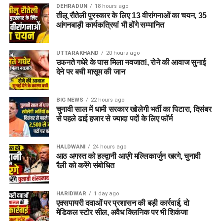
रहा है।
DEHRADUN
18 hours ago
तीलू रौतेली पुरस्कार के लिए 13 वीरांगनाओं का चयन, 35
आंगनबाड़ी कार्यकत्रियां भी होंगे सम्मानित
2. आरोपी पर क्या आरोप हैं?
आरोपी पर खुद को केंद्र सरकार, गृह मंत्रालय, रक्षा मंत्रालय और भारतीय
UTTARAKHAND
20 hours ago
सेना का वरिष्ठ अधिकारी बताकर लोगों से ठगी करने का आरोप है।
उफनते गधेरे के पास मिला नवजात!, रोने की आवाज सुनाई
देने पर बची मासूम की जान
3. शिकायत किसने दर्ज कराई थी?
BIG NEWS
22 hours ago
दिल्ली निवासी एक युवती ने शिकायत दर्ज कराई थी। आरोप है कि आरोपी ने
चुनावी साल में धामी सरकार खोलेगी भर्ती का पिटारा, दिसंबर
प्रभावशाली सरकारी संपर्कों का झांसा देकर उससे करीब 4.5 लाख रुपये
से पहले ढाई हजार से ज्यादा पदों के लिए फॉर्म
ठग लिए।
HALDWANI
24 hours ago
4. आरोपी लोगों को कैसे झांसे में लेता था?
आठ अगस्त को हल्द्वानी आएंगे मल्लिकार्जुन खरगे, चुनावी
रैली को करेंगे संबोधित
पुलिस के अनुसार, आरोपी अलग-अलग लोगों के सामने अपनी पहचान
बदलता था और खुद को कभी गृह मंत्रालय, कभी रक्षा मंत्रालय तो कभी
HARIDWAR
1 day ago
सेना का वरिष्ठ अधिकारी बताकर लोगों का भरोसा जीतता था।
एक्सपायरी दवाओं पर प्रशासन की बड़ी कार्रवाई, दो
मेडिकल स्टोर सील, अवैध क्लिनिक पर भी शिकंजा
5. पुलिस को आरोपी के पास से क्या बरामद