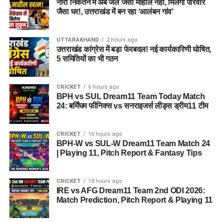
नारी निकेतन में अब जेल जैसा माहौल नहीं, मिलेगा परिवार
जैसा घर!, उत्तराखंड में बन रहा ‘आलंबन गांव’
पुलिस द्वारा की गई तलाशी में आरोपी के पास से सेना की वर्दी, बैज, कैप और
वॉकी-टॉकी बरामद किए गए हैं। शुरुआती जांच के अनुसार, इन वस्तुओं का
UTTARAKHAND
2 hours ago
इस्तेमाल वो लोगों का भरोसा जीतने और खुद को प्रभावशाली अधिकारी
उत्तराखंड कांग्रेस में बड़ा फेरबदल! नई कार्यकारिणी घोषित,
साबित करने के लिए करता था।
5 समितियों का भी गठन
पुलिस मामले की जांच में जुटी
CRICKET
6 hours ago
BPH vs SUL Dream11 Team Today Match
फिलहाल पुलिस ने मामला दर्ज कर जांच आगे बढ़ा दी है। अधिकारियों का
24: बर्मिंघम फीनिक्स vs सनराइजर्स लीड्स ड्रीम11 टीम
कहना है कि जांच के दौरान यदि अन्य पीड़ित सामने आते हैं तो उनके बयान
भी दर्ज किए जाएंगे और मामले के सभी पहलुओं की गहन पड़ताल की जाएगी।
CRICKET
16 hours ago
FAQs (EX Ias Son Yashvardhan Arrested)
BPH-W vs SUL-W Dream11 Team Match 24
| Playing 11, Pitch Report & Fantasy Tips
1. क्या देहरादून पुलिस ने पूर्व मुख्य सचिव के बेटे
को गिरफ्तार किया है ?
CRICKET
18 hours ago
IRE vs AFG Dream11 Team 2nd ODI 2026:
Match Prediction, Pitch Report & Playing 11
हां देहरादून पुलिस ने यशवर्धन नाम के युवक को गिरफ्तार किया है, जो
उत्तराखंड के पूर्व मुख्य सचिव और पूर्व आईएएस अधिकारी का बेटा बताया जा