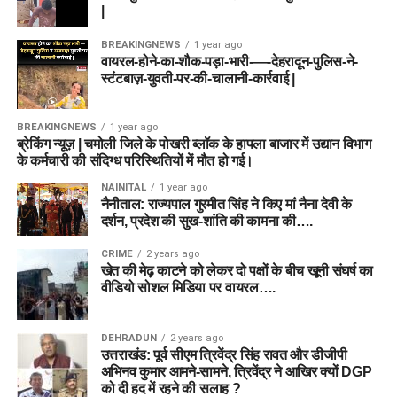
|
BREAKINGNEWS
1 year ago
वायरल-होने-का-शौक-पड़ा-भारी-—-देहरादून-पुलिस-ने-
स्टंटबाज़-युवती-पर-की-चालानी-कार्रवाई |
BREAKINGNEWS
1 year ago
ब्रेकिंग न्यूज़ | चमोली जिले के पोखरी ब्लॉक के हापला बाजार में उद्यान विभाग
के कर्मचारी की संदिग्ध परिस्थितियों में मौत हो गई।
NAINITAL
1 year ago
नैनीताल: राज्यपाल गुरमीत सिंह ने किए मां नैना देवी के
दर्शन, प्रदेश की सुख-शांति की कामना की….
CRIME
2 years ago
खेत की मेढ़ काटने को लेकर दो पक्षों के बीच खूनी संघर्ष का
वीडियो सोशल मिडिया पर वायरल….
DEHRADUN
2 years ago
उत्तराखंड: पूर्व सीएम त्रिवेंद्र सिंह रावत और डीजीपी
अभिनव कुमार आमने-सामने, त्रिवेंद्र ने आखिर क्यों DGP
को दी हद में रहने की सलाह ?