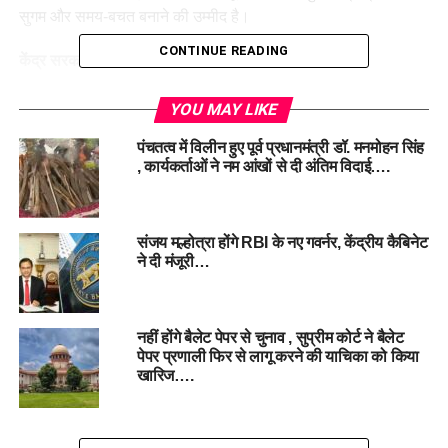
सुगम और समय-बचत बनाने की उम्मीद है।
CONTINUE READING
केंद्र सरकार की पहल
केंद्र सरकार ने सितंबर 2024 में लोकसभा, राज्य विधानसभाओं और
YOU MAY LIKE
स्थानीय निकायों के चुनावों को एक साथ कराने के लिए उच्च स्तरीय समिति
पंचतत्व में विलीन हुए पूर्व प्रधानमंत्री डॉ. मनमोहन सिंह
की सिफारिशों को स्वीकार किया था। इस योजना का उद्देश्य चुनावों की
, कार्यकर्ताओं ने नम आंखों से दी अंतिम विदाई….
आवधिकता को कम करना और देश के संसाधनों का बेहतर इस्तेमाल करना
है।
संजय मल्होत्रा होंगे RBI के नए गवर्नर, केंद्रीय कैबिनेट
ने दी मंजूरी…
नहीं होंगे बैलेट पेपर से चुनाव , सुप्रीम कोर्ट ने बैलेट
पेपर प्रणाली फिर से लागू करने की याचिका को किया
खारिज….