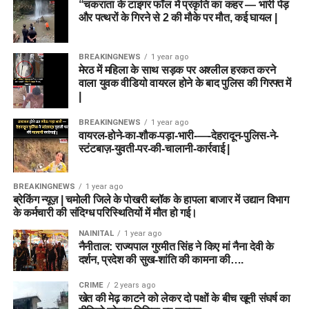
“चकराता के टाइगर फॉल में प्रकृति का कहर — भारी पेड़
और पत्थरों के गिरने से 2 की मौके पर मौत, कई घायल |
BREAKINGNEWS
1 year ago
मेरठ में महिला के साथ सड़क पर अश्लील हरकत करने
वाला युवक वीडियो वायरल होने के बाद पुलिस की गिरफ्त में
|
BREAKINGNEWS
1 year ago
वायरल-होने-का-शौक-पड़ा-भारी-—-देहरादून-पुलिस-ने-
स्टंटबाज़-युवती-पर-की-चालानी-कार्रवाई |
BREAKINGNEWS
1 year ago
ब्रेकिंग न्यूज़ | चमोली जिले के पोखरी ब्लॉक के हापला बाजार में उद्यान विभाग
के कर्मचारी की संदिग्ध परिस्थितियों में मौत हो गई।
NAINITAL
1 year ago
नैनीताल: राज्यपाल गुरमीत सिंह ने किए मां नैना देवी के
दर्शन, प्रदेश की सुख-शांति की कामना की….
CRIME
2 years ago
खेत की मेढ़ काटने को लेकर दो पक्षों के बीच खूनी संघर्ष का