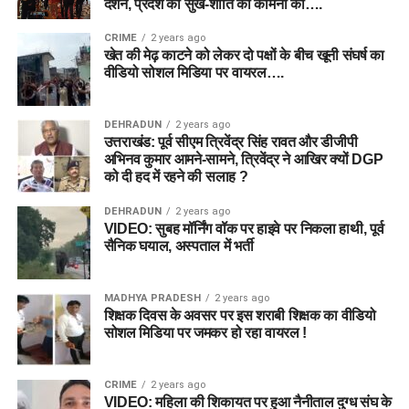
दर्शन, प्रदेश की सुख-शांति की कामना की….
CRIME
2 years ago
खेत की मेढ़ काटने को लेकर दो पक्षों के बीच खूनी संघर्ष का
वीडियो सोशल मिडिया पर वायरल….
DEHRADUN
2 years ago
उत्तराखंड: पूर्व सीएम त्रिवेंद्र सिंह रावत और डीजीपी
अभिनव कुमार आमने-सामने, त्रिवेंद्र ने आखिर क्यों DGP
को दी हद में रहने की सलाह ?
DEHRADUN
2 years ago
VIDEO: सुबह मॉर्निंग वॉक पर हाइवे पर निकला हाथी, पूर्व
सैनिक घयाल, अस्पताल में भर्ती
MADHYA PRADESH
2 years ago
शिक्षक दिवस के अवसर पर इस शराबी शिक्षक का वीडियो
सोशल मिडिया पर जमकर हो रहा वायरल !
CRIME
2 years ago
VIDEO: महिला की शिकायत पर हुआ नैनीताल दुग्ध संघ के