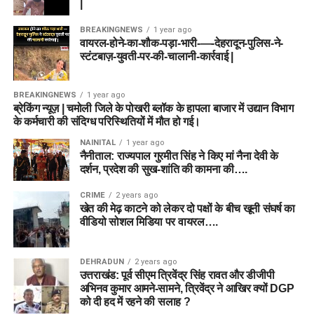
|
BREAKINGNEWS
1 year ago
वायरल-होने-का-शौक-पड़ा-भारी-—-देहरादून-पुलिस-ने-
स्टंटबाज़-युवती-पर-की-चालानी-कार्रवाई |
BREAKINGNEWS
1 year ago
ब्रेकिंग न्यूज़ | चमोली जिले के पोखरी ब्लॉक के हापला बाजार में उद्यान विभाग
के कर्मचारी की संदिग्ध परिस्थितियों में मौत हो गई।
NAINITAL
1 year ago
नैनीताल: राज्यपाल गुरमीत सिंह ने किए मां नैना देवी के
दर्शन, प्रदेश की सुख-शांति की कामना की….
CRIME
2 years ago
खेत की मेढ़ काटने को लेकर दो पक्षों के बीच खूनी संघर्ष का
वीडियो सोशल मिडिया पर वायरल….
DEHRADUN
2 years ago
उत्तराखंड: पूर्व सीएम त्रिवेंद्र सिंह रावत और डीजीपी
अभिनव कुमार आमने-सामने, त्रिवेंद्र ने आखिर क्यों DGP
को दी हद में रहने की सलाह ?