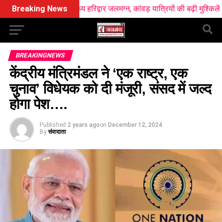
कारण मध्य हरिद्वार जलमग्न, कांवड़ यात्रियों की बढ़ी मुश्किलें
Breaking News
सूर्यग्रहण
BREAKINGNEWS
केंद्रीय मंत्रिमंडल ने ‘एक राष्ट्र, एक
चुनाव’ विधेयक को दी मंजूरी, संसद में जल्द
होगा पेश….
Published
2 years ago
on
December 12, 2024
By
संवादाता