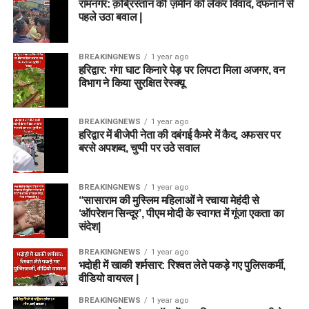
रामनगर: क़ब्रिस्तान की ज़मीन को लेकर विवाद, दफनाने से
पहले उठा बवाल |
BREAKINGNEWS
1 year ago
हरिद्वार: गंगा घाट किनारे पेड़ पर लिपटा मिला अजगर, वन
विभाग ने किया सुरक्षित रेस्क्यू
BREAKINGNEWS
1 year ago
हरिद्वार में बीजेपी नेता की दबंगई कैमरे में कैद, अफसर पर
बरसे अपशब्द, चुप्पी पर उठे सवाल
BREAKINGNEWS
1 year ago
“सासाराम की मुस्लिम महिलाओं ने रचाया मेहंदी से
‘ऑपरेशन सिन्दूर’, पीएम मोदी के स्वागत में गूंजा एकता का
संदेश|
BREAKINGNEWS
1 year ago
भदोही में खाकी शर्मसार: रिश्वत लेते पकड़े गए पुलिसकर्मी,
वीडियो वायरल |
BREAKINGNEWS
1 year ago