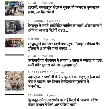
CRIME
1 year ago
हल्द्वानी: बनभूलपुरा क्षेत्र में युवक की पत्थर से कुचलकर
हत्या, एक हिरासत में…
DEHRADUN
1 year ago
देहरादून में स्मार्ट ऑटोमेटेड पार्किंग का कार्य अंतिम चरण में,
ट्रैफिक जाम से मिलेगी राहत…
CHAMOLI
1 year ago
श्रद्धालुओं को ठगने बद्रीनाथ पहुंचा मोबाइल माफिया गैंग ,
पुलिस ने 6 को रंगे हाथों पकड़ा…
CRIME
1 year ago
कारोबारी को सेल्समैन ने लगाया 9 लाख से ज्यादा का चूना,
फर्जी पेमेंट बुक से की ठगी, मुकदमा दर्ज…
RUDRAPRAYAG
1 year ago
रुद्रप्रयाग: जखोली में फिर गुलदार का कहर, महिला की
मौत से दहशत, वन विभाग के खिलाफ ग्रामीणों में
आक्रोश….
DEHRADUN
1 year ago
देहरादून समेत उत्तराखंड के कई जिलों में आज भी बारिश,
मौसम विभाग ने येलो अलर्ट किया जारी….