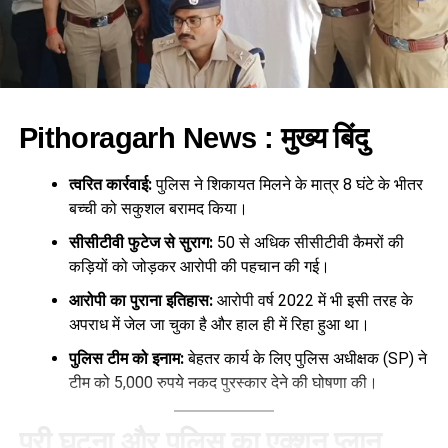
प्वाइंट प्रस्तुति के माध्यम से दी गई। मंत्री जी को बताया गया कि कैसे
पर्यटन, सड़क संपर्क, स्थानीय उत्पादों और रोजगार के माध्यम से सीमावर्ती
क्षेत्रों में विकास कार्य किए जा रहे हैं।
Pithoragarh News : मुख्य बिंदु
त्वरित कार्रवाई:
पुलिस ने शिकायत मिलने के मात्र 8 घंटे के भीतर
बच्ची को सकुशल बरामद किया।
सीसीटीवी फुटेज से सुराग:
50 से अधिक सीसीटीवी कैमरों की
कड़ियों को जोड़कर आरोपी की पहचान की गई।
आरोपी का पुराना इतिहास:
आरोपी वर्ष 2022 में भी इसी तरह के
अपराध में जेल जा चुका है और हाल ही में रिहा हुआ था।
पुलिस टीम को इनाम:
बेहतर कार्य के लिए पुलिस अधीक्षक (SP) ने
एक महत्वपूर्ण पहल के तहत बताया गया कि राज्य सरकार व आईटीबीपी के
टीम को 5,000 रुपये नकद पुरस्कार देने की घोषणा की।
सहयोग से पिथौरागढ़ जिले में ताजा व उच्च गुणवत्ता वाली पोल्ट्री व मटन
उत्पाद की आपूर्ति की जा रही है। इसमें सहकारी समितियों और किसान
पूरी घटना और पुलिस का एक्शन प्लान
उत्पादक संगठनों की भूमिका सराहनीय है, जो क्षेत्रीय पशुपालकों को