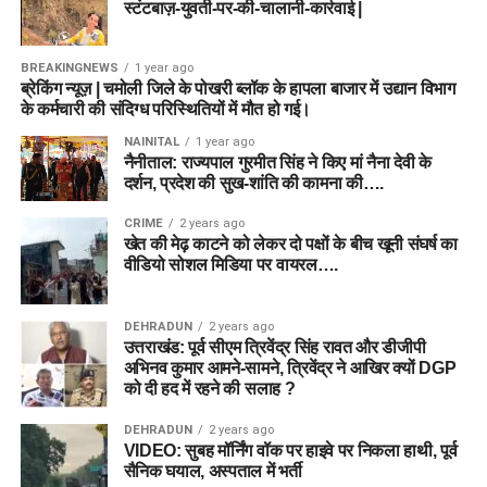
स्टंटबाज़-युवती-पर-की-चालानी-कार्रवाई |
BREAKINGNEWS
1 year ago
ब्रेकिंग न्यूज़ | चमोली जिले के पोखरी ब्लॉक के हापला बाजार में उद्यान विभाग
के कर्मचारी की संदिग्ध परिस्थितियों में मौत हो गई।
NAINITAL
1 year ago
नैनीताल: राज्यपाल गुरमीत सिंह ने किए मां नैना देवी के
दर्शन, प्रदेश की सुख-शांति की कामना की….
CRIME
2 years ago
खेत की मेढ़ काटने को लेकर दो पक्षों के बीच खूनी संघर्ष का
वीडियो सोशल मिडिया पर वायरल….
DEHRADUN
2 years ago
उत्तराखंड: पूर्व सीएम त्रिवेंद्र सिंह रावत और डीजीपी
अभिनव कुमार आमने-सामने, त्रिवेंद्र ने आखिर क्यों DGP
को दी हद में रहने की सलाह ?
DEHRADUN
2 years ago
VIDEO: सुबह मॉर्निंग वॉक पर हाइवे पर निकला हाथी, पूर्व
सैनिक घयाल, अस्पताल में भर्ती