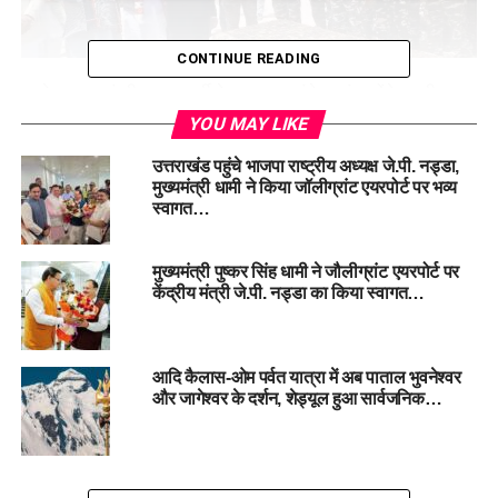
CONTINUE READING
इसके पश्चात मंत्री नड्डा आर्मी गेस्ट हाउस पहुंचे, जहां उन्होंने भारतीय
सेना, आईटीबीपी और एसएसबी के अधिकारियों व जवानों से मुलाकात की।
YOU MAY LIKE
उन्होंने जवानों से सीमा सुरक्षा में प्रयुक्त हथियारों व उपकरणों की जानकारी
उत्तराखंड पहुंचे भाजपा राष्ट्रीय अध्यक्ष जे.पी. नड्डा,
ली और दुर्गम पर्वतीय क्षेत्र में तैनात जवानों के साहस, कर्तव्यनिष्ठा और सेवा
मुख्यमंत्री धामी ने किया जॉलीग्रांट एयरपोर्ट पर भव्य
भावना की प्रशंसा की।
स्वागत…
मुख्यमंत्री पुष्कर सिंह धामी ने जौलीग्रांट एयरपोर्ट पर
केंद्रीय मंत्री जे.पी. नड्डा का किया स्वागत…
आदि कैलास-ओम पर्वत यात्रा में अब पाताल भुवनेश्वर
और जागेश्वर के दर्शन, शेड्यूल हुआ सार्वजनिक…