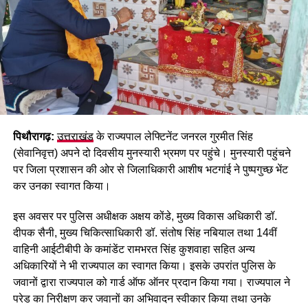
अन्य गंभीर धाराएं जोड़ी गईं।
तथ्यहीन, देहरादून पुलिस ने किया खंडन…
आरोपी होशियार सिंह गिरफ्तार, निकला पुराना
अपराधी
आरोपी की धरपकड़ के लिए
पुलिस
ने करीब 50 और सीसीटीवी कैमरों का
बारीकी से विश्लेषण किया। आखिरकार आरोपी की पहचान
होशियार सिंह
(उम्र 35 वर्ष)
, निवासी रई धनौड़ा, पिथौरागढ़ के रूप में हुई। 25-26 जून
पिथौरागढ़:
उत्तराखंड
के राज्यपाल लेफ्टिनेंट जनरल गुरमीत सिंह
की रात को पुलिस टीम ने घेराबंदी कर पुनेड़ी महर रोड के पास से आरोपी को
(सेवानिवृत्त) अपने दो दिवसीय मुनस्यारी भ्रमण पर पहुंचे। मुनस्यारी पहुंचने
दबोच लिया।
पर जिला प्रशासन की ओर से जिलाधिकारी आशीष भटगांई ने पुष्पगुच्छ भेंट
कर उनका स्वागत किया।
चौंकाने वाला खुलासा:
पूछताछ में
सामने आया कि आरोपी होशियार
इस अवसर पर पुलिस अधीक्षक अक्षय कोंडे, मुख्य विकास अधिकारी डॉ.
दीपक सैनी, मुख्य चिकित्साधिकारी डॉ. संतोष सिंह नबियाल तथा 14वीं
सिंह एक आदतन अपराधी है। वह
वाहिनी आईटीबीपी के कमांडेंट रामभरत सिंह कुशवाहा सहित अन्य
साल 2022 में भी एक नाबालिग
अधिकारियों ने भी राज्यपाल का स्वागत किया। इसके उपरांत पुलिस के
जवानों द्वारा राज्यपाल को गार्ड ऑफ ऑनर प्रदान किया गया। राज्यपाल ने
के अपहरण और यौन उत्पीड़न के
परेड का निरीक्षण कर जवानों का अभिवादन स्वीकार किया तथा उनके