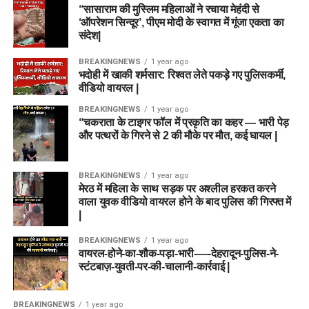
“सासाराम की मुस्लिम महिलाओं ने रचाया मेहंदी से
‘ऑपरेशन सिन्दूर’, पीएम मोदी के स्वागत में गूंजा एकता का
संदेश|
BREAKINGNEWS
1 year ago
भदोही में खाकी शर्मसार: रिश्वत लेते पकड़े गए पुलिसकर्मी,
वीडियो वायरल |
BREAKINGNEWS
1 year ago
“चकराता के टाइगर फॉल में प्रकृति का कहर — भारी पेड़
और पत्थरों के गिरने से 2 की मौके पर मौत, कई घायल |
BREAKINGNEWS
1 year ago
मेरठ में महिला के साथ सड़क पर अश्लील हरकत करने
वाला युवक वीडियो वायरल होने के बाद पुलिस की गिरफ्त में
|
BREAKINGNEWS
1 year ago
वायरल-होने-का-शौक-पड़ा-भारी-—-देहरादून-पुलिस-ने-
स्टंटबाज़-युवती-पर-की-चालानी-कार्रवाई |
BREAKINGNEWS
1 year ago