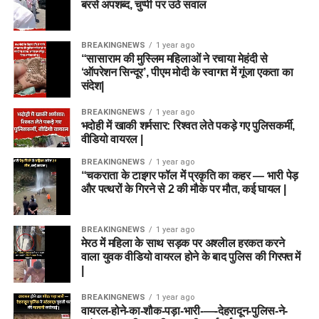
बरसे अपशब्द, चुप्पी पर उठे सवाल
BREAKINGNEWS
1 year ago
“सासाराम की मुस्लिम महिलाओं ने रचाया मेहंदी से
‘ऑपरेशन सिन्दूर’, पीएम मोदी के स्वागत में गूंजा एकता का
संदेश|
BREAKINGNEWS
1 year ago
भदोही में खाकी शर्मसार: रिश्वत लेते पकड़े गए पुलिसकर्मी,
वीडियो वायरल |
BREAKINGNEWS
1 year ago
“चकराता के टाइगर फॉल में प्रकृति का कहर — भारी पेड़
और पत्थरों के गिरने से 2 की मौके पर मौत, कई घायल |
BREAKINGNEWS
1 year ago
मेरठ में महिला के साथ सड़क पर अश्लील हरकत करने
वाला युवक वीडियो वायरल होने के बाद पुलिस की गिरफ्त में
|
BREAKINGNEWS
1 year ago
वायरल-होने-का-शौक-पड़ा-भारी-—-देहरादून-पुलिस-ने-