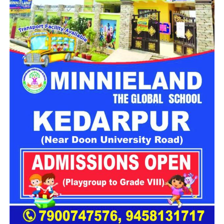
स्थानीय लोगों और पुलिस ने शुरू किया रेस्क्यू
दुर्घटना की सूचना मिलते ही स्थानीय लोग और पुलिस टीम तुरंत मौके पर
पहुंची। घटनास्थल पर पहुंचकर राहत एवं बचाव कार्य शुरू किया गया।
समाचार लिखे जाने तक मृतक की पहचान और कार में सवार अन्य घायलों
की स्थिति के बारे में विस्तृत जानकारी प्राप्त नहीं हो सकी थी।
जांच जारी:
इस दुखद घटना के
बाद से पूरे क्षेत्र में शोक की लहर
है। फिलहाल पुलिस द्वारा दुर्घटना
के कारणों की जांच की जा रही
है।