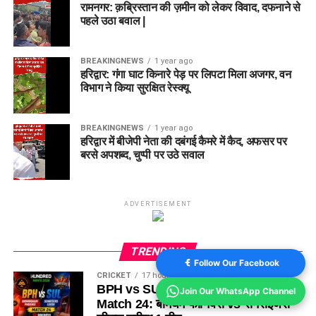
रामनगर: क़ब्रिस्तान की ज़मीन को लेकर विवाद, दफनाने से
पहले उठा बवाल |
BREAKINGNEWS
1 year ago
हरिद्वार: गंगा घाट किनारे पेड़ पर लिपटा मिला अजगर, वन
विभाग ने किया सुरक्षित रेस्क्यू
BREAKINGNEWS
1 year ago
हरिद्वार में बीजेपी नेता की दबंगई कैमरे में कैद, अफसर पर
बरसे अपशब्द, चुप्पी पर उठे सवाल
ADVERTISEMENT
TRENDING
Follow Our Facebook
CRICKET
17 hours ago
BPH vs SUL Dream11 Team Today
Join Our WhatsApp Channel
Match 24: बर्मिंघम फीनिक्स vs सनराइजर्स