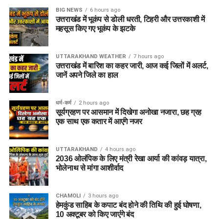
के उम्मीदवार सामान्य (General) श्रेणी के तहत आवेदन कर सकेंगे।
BIG NEWS
6 hours ago
उत्तराखंड में भूकंप से डोली धरती, टिहरी और उत्तरकाशी में
महसूस किए गए भूकंप के झटके
चयन प्रक्रिया (Selection
UTTARAKHAND WEATHER
7 hours ago
Process)
उत्तराखंड में बारिश का कहर जारी, आज कई जिलों में अलर्ट,
जानें अपने जिले का हाल
DSSSB पारदर्शी और योग्यता-आधारित चयन प्रणाली का पालन करता
है। अलग-अलग पदों के लिए चयन के चरण थोड़े भिन्न हो सकते हैं, लेकिन
धर्म-कर्म
2 hours ago
सामान्य तौर पर प्रक्रिया निम्नलिखित चरणों में पूरी होगी:
सूर्यग्रहण पर आसमान में दिखेगा अनोखा नजारा, छह ग्रह
एक साथ एक कतार में आएंगे नजर
लिखित परीक्षा (One Tier / Two Tier Written Exam):
सभी पदों के लिए वस्तुनिष्ठ (Objective Type) बहुविकल्पीय
UTTARAKHAND
4 hours ago
प्रश्नों पर आधारित परीक्षा आयोजित की जाएगी। कुछ तकनीकी
2036 ओलंपिक के लिए मंत्री रेखा आर्या की कांवड़ यात्रा,
या उच्च स्तर के पदों के लिए दो चरणों (Tier-I और Tier-II) में
भोलेनाथ से मांगा आशीर्वाद
परीक्षा ली जा सकती है।
कौशल परीक्षा / एप्टीट्यूड टेस्ट (Skill Test):
डेटा एंट्री
CHAMOLI
3 hours ago
ऑपरेटर, आईटी असिस्टेंट, लिफ्ट ऑपरेटर या फिटर जैसे पदों के
हेमकुंड साहिब के कपाट बंद होने की तिथि की हुई घोषणा,
10 अक्टूबर को किए जाएंंगे बंद
लिए आवश्यक व्यावहारिक कौशल की जांच हेतु स्किल टेस्ट लिया