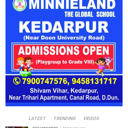
आवेदन करने की अंतिम तिथि
15 जुलाई 2026 (रात 11:59 बजे
तक)
परीक्षा की तिथि
जल्द ही घोषित की जाएगी
पदों का विवरण (Vacancy Details)
इस भर्ती अभियान के तहत शिक्षण (Teaching) क्षेत्र में सबसे ज्यादा भर्तियां
निकाली गई हैं, जो उन अभ्यर्थियों के लिए एक शानदार मौका है जो दिल्ली के
सरकारी स्कूलों में शिक्षक बनने का सपना देख रहे हैं। इसके अलावा
टेक्निकल और साइंटिफिक बैकग्राउंड वाले युवाओं के लिए भी पर्याप्त पद
उपलब्ध हैं।
प्रमुख पदों की सूची नीचे दी गई है:
क्र.सं.
पद का नाम (Post
कुल पदों की संख्या
Name)
LATEST
TRENDING
VIDEOS
1.
ट्रेंड ग्रेजुएट टीचर –
675