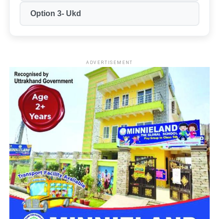
Option 3- Ukd
पद की श्रेणियां
ग्रुप-B और ग्रुप-C (शैक्षणिक,
तकनीकी, प्रशासनिक और वैज्ञानिक)
आवेदन का माध्यम
ऑनलाइन (Online)
नौकरी का स्थान
दिल्ली (NCR)
ADVERTISEMENT
आधिकारिक वेबसाइट
dsssb.delhi.gov.in
महत्वपूर्ण तिथियां (Important Dates)
उम्मीदवारों को सलाह दी जाती है कि वे अंतिम समय में वेबसाइट पर होने
वाली संभावित तकनीकी दिक्कतों और भारी ट्रैफिक से बचने के लिए समय
रहते अपना आवेदन पूरा कर लें।
कार्यक्रम
तिथि और समय
अधिसूचना जारी होने की तिथि
09 जून 2026
ऑनलाइन आवेदन शुरू होने की तिथि
16 जून 2026 (दोपहर 12:00 बजे से)