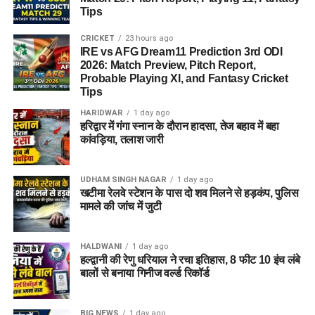
आदि) में पोस्ट ग्रेजुएशन (M.Sc) या ग्रेजुएशन के साथ प्रासंगिक
Tips
कार्य अनुभव की मांग की जा सकती है।
CRICKET
23 hours ago
IRE vs AFG Dream11 Prediction 3rd ODI
2026: Match Preview, Pitch Report,
महत्वपूर्ण सूचना:
शैक्षणिक
Probable Playing XI, and Fantasy Cricket
योग्यता से जुड़ी पूरी और विस्तृत
Tips
जानकारी के लिए आवेदन करने
HARIDWAR
1 day ago
हरिद्वार में गंगा स्नान के दौरान हादसा, तेज बहाव में बहा
से पहले विभाग द्वारा जारी
कांवड़िया, तलाश जारी
आधिकारिक विस्तृत अधिसूचना
UDHAM SINGH NAGAR
1 day ago
(Detailed Notification)
खटीमा रेलवे स्टेशन के पास दो शव मिलने से हड़कंप, पुलिस
मामले की जांच में जुटी
को ध्यानपूर्वक जरूर पढ़ें।
HALDWANI
1 day ago
हल्द्वानी की रेणु धरियाल ने रचा इतिहास, 8 फीट 10 इंच लंबे
आयु सीमा (Age Limit)
बालों से बनाया गिनीज वर्ल्ड रिकॉर्ड
अलग-अलग पदों की जिम्मेदारियों और श्रेणियों को ध्यान में रखते हुए बोर्ड ने
न्यूनतम और अधिकतम आयु सीमा तय की है, जिसका विवरण इस प्रकार है:
BIG NEWS
1 day ago