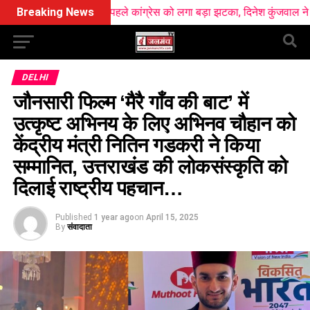
से ठीक पहले कांग्रेस को लगा बड़ा झटका, दिनेश कुंजवाल ने छोड़ा हाथ का साथ
Breaking News
DELHI
जौनसारी फिल्म ‘मैरै गाँव की बाट’ में
उत्कृष्ट अभिनय के लिए अभिनव चौहान को
केंद्रीय मंत्री नितिन गडकरी ने किया
सम्मानित, उत्तराखंड की लोकसंस्कृति को
दिलाई राष्ट्रीय पहचान…
Published
1 year ago
on
April 15, 2025
By
संवादाता