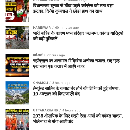
BREAKINGNEWS
13 minutes ago
TGT (कंप्यूटर साइंस)
विधानसभा चुनाव से ठीक पहले कांग्रेस को लगा बड़ा
झटका, दिनेश कुंजवाल ने छोड़ा हाथ का साथ
2.
स्पेशल एजुकेटर
450
(प्राइमरी)
HARIDWAR
60 minutes ago
3.
ट्रेंड ग्रेजुएट टीचर –
163
भारी बारिश के कारण मध्य हरिद्वार जलमग्न, कांवड़ यात्रियों
TGT (स्पेशल
की बढ़ी मुश्किलें
एजुकेशन)
4.
डोमेस्टिक साइंस टीचर
129
धर्म-कर्म
2 hours ago
सूर्यग्रहण पर आसमान में दिखेगा अनोखा नजारा, छह ग्रह
5.
आईटी असिस्टेंट (ग्रेड-
125
एक साथ एक कतार में आएंगे नजर
A)
6.
जूनियर साइंटिफिक
81
CHAMOLI
3 hours ago
असिस्टेंट (साइबर
हेमकुंड साहिब के कपाट बंद होने की तिथि की हुई घोषणा,
फॉरेंसिक)
10 अक्टूबर को किए जाएंंगे बंद
7.
अन्य पद (लिफ्ट ऑपरेटर,
356
फिटर ग्रेड-II, आदि)
UTTARAKHAND
4 hours ago
2036 ओलंपिक के लिए मंत्री रेखा आर्या की कांवड़ यात्रा,
कुल
सभी पद मिलाकर
1,979
भोलेनाथ से मांगा आशीर्वाद