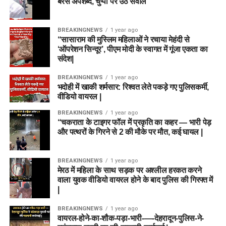
बरसे अपशब्द, चुप्पी पर उठे सवाल
(OBC), ईडब्ल्यूएस (EWS)
अनुसूचित जाति (SC), अनुसूचित
₹0 (निःशुल्क)
BREAKINGNEWS
1 year ago
जनजाति (ST)
“सासाराम की मुस्लिम महिलाओं ने रचाया मेहंदी से
‘ऑपरेशन सिन्दूर’, पीएम मोदी के स्वागत में गूंजा एकता का
दिव्यांगजन (PwD) और सभी महिला
₹0 (निःशुल्क)
संदेश|
उम्मीदवार
BREAKINGNEWS
1 year ago
भदोही में खाकी शर्मसार: रिश्वत लेते पकड़े गए पुलिसकर्मी,
वीडियो वायरल |
DSSSB Recruitment 2026 के लिए
BREAKINGNEWS
1 year ago
ऑनलाइन आवेदन कैसे करें?
“चकराता के टाइगर फॉल में प्रकृति का कहर — भारी पेड़
और पत्थरों के गिरने से 2 की मौके पर मौत, कई घायल |
यदि आप इस भर्ती के लिए योग्य हैं और आवेदन करना चाहते हैं, तो 16 जून
2026 के बाद नीचे दिए गए चरणों का पालन करके अपना फॉर्म भर सकते हैं:
BREAKINGNEWS
1 year ago
मेरठ में महिला के साथ सड़क पर अश्लील हरकत करने
आधिकारिक पोर्टल पर जाएं:
सबसे पहले DSSSB के आधिकारिक
वाला युवक वीडियो वायरल होने के बाद पुलिस की गिरफ्त में
|
ऑनलाइन आवेदन पोर्टल
dsssbonline.nic.in
पर जाएं।
नया पंजीकरण (Registration):
यदि आपने पहले कभी
BREAKINGNEWS
1 year ago
वायरल-होने-का-शौक-पड़ा-भारी-—-देहरादून-पुलिस-ने-
DSSSB पोर्टल पर आवेदन नहीं किया है, तो ‘Click for New