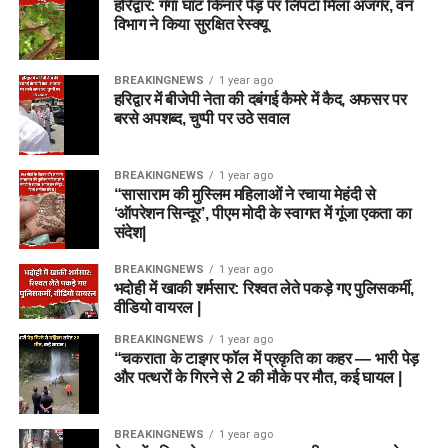
हरिद्वार: गंगा घाट किनारे पेड़ पर लिपटा मिला अजगर, वन
विभाग ने किया सुरक्षित रेस्क्यू
BREAKINGNEWS
1 year ago
हरिद्वार में बीजेपी नेता की दबंगई कैमरे में कैद, अफसर पर
बरसे अपशब्द, चुप्पी पर उठे सवाल
BREAKINGNEWS
1 year ago
“सासाराम की मुस्लिम महिलाओं ने रचाया मेहंदी से
‘ऑपरेशन सिन्दूर’, पीएम मोदी के स्वागत में गूंजा एकता का
संदेश|
BREAKINGNEWS
1 year ago
भदोही में खाकी शर्मसार: रिश्वत लेते पकड़े गए पुलिसकर्मी,
वीडियो वायरल |
BREAKINGNEWS
1 year ago
“चकराता के टाइगर फॉल में प्रकृति का कहर — भारी पेड़
और पत्थरों के गिरने से 2 की मौके पर मौत, कई घायल |
BREAKINGNEWS
1 year ago