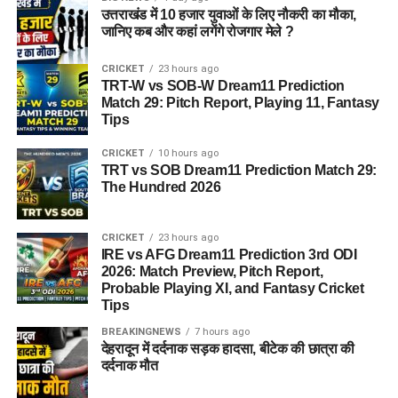
उत्तराखंड में 10 हजार युवाओं के लिए नौकरी का मौका,
जानिए कब और कहां लगेंगे रोजगार मेले ?
पद का नाम
निर्धारित आयु सीमा
CRICKET
23 hours ago
जूनियर साइंटिफिक असिस्टेंट
18 से 27 वर्ष
TRT-W vs SOB-W Dream11 Prediction
(अधिकतर पद)
Match 29: Pitch Report, Playing 11, Fantasy
Tips
टेक्निकल असिस्टेंट (हिंदी)
अधिकतम 30 वर्ष
असिस्टेंट आर्किविस्ट (ग्रेड-I)
अधिकतम 30 वर्ष
CRICKET
10 hours ago
TRT vs SOB Dream11 Prediction Match 29:
आईटी असिस्टेंट (ग्रेड-A)
अधिकतम 27 वर्ष
The Hundred 2026
फिटर (ग्रेड-II)
20 से 32 वर्ष
CRICKET
23 hours ago
लिफ्ट ऑपरेटर
18 से 37 वर्ष
IRE vs AFG Dream11 Prediction 3rd ODI
2026: Match Preview, Pitch Report,
Probable Playing XI, and Fantasy Cricket
आयु सीमा में छूट (Age Relaxation):
Tips
सरकारी नियमानुसार आरक्षित श्रेणियों (OBC, SC, ST, PwD, और
BREAKINGNEWS
7 hours ago
देहरादून में दर्दनाक सड़क हादसा, बीटेक की छात्रा की
भूतपूर्व सैनिक) के आवेदकों को अधिकतम आयु सीमा में विशेष छूट प्रदान की
दर्दनाक मौत
जाएगी। दिल्ली के ओबीसी (नॉन-क्रीमी लेयर) उम्मीदवारों को ही केवल
दिल्ली राज्य के आरक्षण का लाभ मिलेगा, जबकि अन्य राज्यों के आरक्षित वर्ग