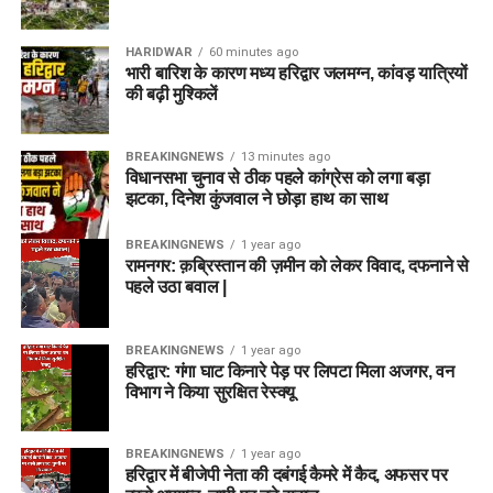
जाएगा (जहां लागू हो)।
HARIDWAR
60 minutes ago
दस्तावेज सत्यापन (Document Verification – DV):
भारी बारिश के कारण मध्य हरिद्वार जलमग्न, कांवड़ यात्रियों
लिखित परीक्षा और स्किल टेस्ट की मेरिट के आधार पर शॉर्टलिस्ट
की बढ़ी मुश्किलें
किए गए उम्मीदवारों को अपने मूल प्रमाणपत्रों की जांच करानी
होगी।
BREAKINGNEWS
13 minutes ago
चिकित्सा परीक्षण (Medical Examination):
अंतिम चयन से
विधानसभा चुनाव से ठीक पहले कांग्रेस को लगा बड़ा
झटका, दिनेश कुंजवाल ने छोड़ा हाथ का साथ
पहले उम्मीदवारों का शारीरिक रूप से पद के योग्य होने की पुष्टि के
लिए मेडिकल टेस्ट कराया जाएगा।
BREAKINGNEWS
1 year ago
रामनगर: क़ब्रिस्तान की ज़मीन को लेकर विवाद, दफनाने से
आवेदन शुल्क (Application Fee)
पहले उठा बवाल |
DSSSB आवेदकों से बेहद किफायती आवेदन शुल्क लेता है। भुगतान
BREAKINGNEWS
1 year ago
केवल ऑनलाइन माध्यम (नेट बैंकिंग, डेबिट/क्रेडिट कार्ड, यूपीआई) से ही
हरिद्वार: गंगा घाट किनारे पेड़ पर लिपटा मिला अजगर, वन
स्वीकार किया जाएगा।
विभाग ने किया सुरक्षित रेस्क्यू
श्रेणी (Category)
आवेदन शुल्क
BREAKINGNEWS
1 year ago
हरिद्वार में बीजेपी नेता की दबंगई कैमरे में कैद, अफसर पर
सामान्य वर्ग (General), ओबीसी
₹100