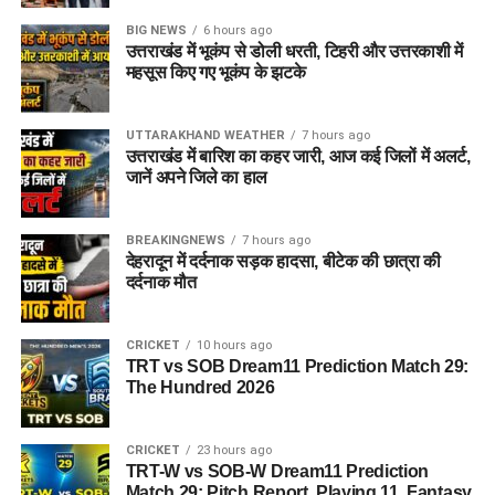
नोट: जूनियर साइंटिफिक असिस्टेंट के तहत बायोलॉजी, बैलिस्टिक्स,
केमिस्ट्री, डॉक्यूमेंट्स, फिंगरप्रिंट, फोटो, क्राइम सीन और फिजिक्स जैसे
BIG NEWS
6 hours ago
उत्तराखंड में भूकंप से डोली धरती, टिहरी और उत्तरकाशी में
विभिन्न विषयों के विशेषज्ञ पदों को शामिल किया गया है।
महसूस किए गए भूकंप के झटके
पात्रता मानदंड (Eligibility Criteria)
UTTARAKHAND WEATHER
7 hours ago
उत्तराखंड में बारिश का कहर जारी, आज कई जिलों में अलर्ट,
DSSSB Recruitment 2026 के लिए शैक्षणिक योग्यता और अनुभव की
जानें अपने जिले का हाल
आवश्यकता अलग-अलग पदों के अनुसार निर्धारित की गई है:
BREAKINGNEWS
7 hours ago
टीचिंग पद (TGT/स्पेशल एजुकेटर):
उम्मीदवारों के पास संबंधित
देहरादून में दर्दनाक सड़क हादसा, बीटेक की छात्रा की
विषय में स्नातक (Graduation), बी.एड (B.Ed) या स्पेशल
दर्दनाक मौत
एजुकेशन में डिप्लोमा होना अनिवार्य है। इसके साथ ही CTET
परीक्षा पास होना भी आवश्यक योग्यता का हिस्सा हो सकता है।
CRICKET
10 hours ago
TRT vs SOB Dream11 Prediction Match 29:
आईटी असिस्टेंट व तकनीकी पद:
कंप्यूटर साइंस/आईटी में बीई
The Hundred 2026
(B.E), बी.टेक (B.Tech), एमसीए (MCA) या समकक्ष डिग्री/
डिप्लोमा होना चाहिए।
CRICKET
23 hours ago
वैज्ञानिक पद (Junior Scientific Assistant):
संबंधित
TRT-W vs SOB-W Dream11 Prediction
विषय (जैसे फिजिक्स, केमिस्ट्री, फॉरेंसिक साइंस, बायोलॉजी
Match 29: Pitch Report, Playing 11, Fantasy