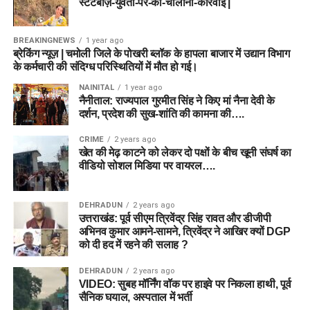
स्टंटबाज़-युवती-पर-की-चालानी-कार्रवाई |
Registration’ पर क्लिक करें और अपनी बुनियादी जानकारियां
(नाम, जन्मतिथि, कक्षा 10वीं का रोल नंबर आदि) भरकर यूजर
BREAKINGNEWS
1 year ago
आईडी और पासवर्ड बनाएं।
ब्रेकिंग न्यूज़ | चमोली जिले के पोखरी ब्लॉक के हापला बाजार में उद्यान विभाग
लॉगिन करें:
पंजीकृत यूजर आईडी और पासवर्ड की मदद से पोर्टल
के कर्मचारी की संदिग्ध परिस्थितियों में मौत हो गई।
पर लॉगिन करें।
NAINITAL
1 year ago
नैनीताल: राज्यपाल गुरमीत सिंह ने किए मां नैना देवी के
पद का चयन करें:
‘Apply Online’ सेक्शन में जाकर उस पद को
दर्शन, प्रदेश की सुख-शांति की कामना की….
चुनें जिसके लिए आप आवेदन करना चाहते हैं।
CRIME
2 years ago
फॉर्म भरें:
आवेदन फॉर्म में मांगी गई अपनी व्यक्तिगत, शैक्षणिक और
खेत की मेढ़ काटने को लेकर दो पक्षों के बीच खूनी संघर्ष का
व्यावसायिक योग्यताओं की जानकारी सही-सही दर्ज करें।
वीडियो सोशल मिडिया पर वायरल….
दस्तावेज अपलोड करें:
अपनी हालिया पासपोर्ट साइज फोटो,
हस्ताक्षर और आवश्यक प्रमाणपत्रों की स्कैन कॉपी निर्धारित
DEHRADUN
2 years ago
उत्तराखंड: पूर्व सीएम त्रिवेंद्र सिंह रावत और डीजीपी
फॉर्मेट और साइज में अपलोड करें।
अभिनव कुमार आमने-सामने, त्रिवेंद्र ने आखिर क्यों DGP
आवेदन शुल्क का भुगतान:
यदि आप सामान्य, ओबीसी या ईडब्ल्यूएस
को दी हद में रहने की सलाह ?
श्रेणी से आते हैं, तो ₹100 का आवेदन शुल्क ऑनलाइन जमा करें।
DEHRADUN
2 years ago
(महिलाएं और SC/ST उम्मीदवार इस चरण को छोड़ सकते हैं)।
VIDEO: सुबह मॉर्निंग वॉक पर हाइवे पर निकला हाथी, पूर्व
सैनिक घयाल, अस्पताल में भर्ती
फॉर्म सबमिट और प्रिंट करें:
पूरी जानकारी को एक बार दोबारा