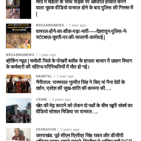
मेरठ में महिला के साथ सड़क पर अश्लील हरकत करने
वाला युवक वीडियो वायरल होने के बाद पुलिस की गिरफ्त में
|
BREAKINGNEWS
1 year ago
वायरल-होने-का-शौक-पड़ा-भारी-—-देहरादून-पुलिस-ने-
स्टंटबाज़-युवती-पर-की-चालानी-कार्रवाई |
BREAKINGNEWS
1 year ago
ब्रेकिंग न्यूज़ | चमोली जिले के पोखरी ब्लॉक के हापला बाजार में उद्यान विभाग
के कर्मचारी की संदिग्ध परिस्थितियों में मौत हो गई।
NAINITAL
1 year ago
नैनीताल: राज्यपाल गुरमीत सिंह ने किए मां नैना देवी के
दर्शन, प्रदेश की सुख-शांति की कामना की….
CRIME
2 years ago
खेत की मेढ़ काटने को लेकर दो पक्षों के बीच खूनी संघर्ष का
वीडियो सोशल मिडिया पर वायरल….
DEHRADUN
2 years ago
उत्तराखंड: पूर्व सीएम त्रिवेंद्र सिंह रावत और डीजीपी