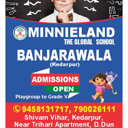
सामान्य ज्ञान और करंट अफेयर्स:
राष्ट्रीय राजधानी दिल्ली के
इतिहास, भूगोल और समसामयिक घटनाओं (Current Affairs)
पर विशेष ध्यान दें, क्योंकि सामान्य जागरूकता खंड में इससे जुड़े
सवाल पूछे जाते हैं।
यह दिल्ली सरकार के अंतर्गत एक स्थिर, सुरक्षित और सम्मानित करियर
बनाने का एक बेजोड़ मौका है। इच्छुक उम्मीदवार अंतिम तिथि
15 जुलाई
2026
से पहले अपना आवेदन सुनिश्चित करें। नियमित अपडेट के लिए
DSSSB की ऑफिशियल वेबसाइट को समय-समय पर चेक करते रहें।
Important Links
Official Notification
Official Website