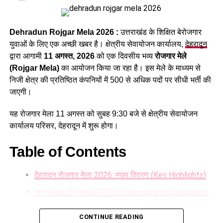
लिए फॉर्म
उत्तराखंड अधीनस्थ सेवा चयन आयोग
के अध्यक्ष जीएस मर्तोलिया ने बताया
Dehradun Rojgar Mela 2026 :
उत्तराखंड के शिक्षित बेरोजगार
कि दिसंबर से पहले करीब 2477 पदों पर आवेदन प्रक्रिया पूरी कर ली
युवाओं के लिए एक अच्छी खबर है। क्षेत्रीय सेवायोजन कार्यालय,
देहरादून
जाएगी। इनमें स्केलर, कनिष्ठ सहायक, वैयक्तिक सहायक, स्नातक स्तरीय
द्वारा आगामी
11 अगस्त, 2026
को एक दिवसीय भव्य
रोजगार मेले
विज्ञान वर्ग के पद, पुलिस, आबकारी और परिवहन विभाग के वर्दीधारी पद,
(Rojgar Mela)
का आयोजन किया जा रहा है। इस मेले के माध्यम से
संस्कृत विभाग में सहायक अध्यापक तथा सहायक विकास अधिकारी जैसे
निजी क्षेत्र की प्रतिष्ठित कंपनियों में 500 से अधिक पदों पर सीधी भर्ती की
पद शामिल हैं।
जाएगी।
इसके समानांतर जिन रिक्त पदों के लिए आवेदन प्रक्रिया पूरी हो चुकी है,
यह रोजगार मेला 11 अगस्त को सुबह 9:30 बजे से क्षेत्रीय सेवायोजन
उनकी परीक्षा भी दिसंबर तक करा ली जाएगी। इनमें व्यैक्तिक सहायक,
कार्यालय परिसर, देहरादून में शुरू होगा।
पशुधन प्रसार अधिकारी, विभिन्न सेवाओं के तकनीकी पद, सहायक
लेखाकार, कृषि विभाग के इंटरमीडिएट स्तर के पद तथा विभिन्न विभागों के
Table of Contents
स्नातक स्तरीय पद सहित कुल 1470 पद शामिल हैं।
देहरादून रोजगार मेला 2026: मुख्य विवरण (Key Highlights)
भाग लेने वाली प्रमुख कंपनियां (Participating Companies)
Dehradun Rojgar Mela 2026 : आवेदन और पंजीकरण
CONTINUE READING
प्रक्रिया (How to Register)