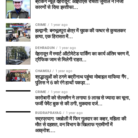
ब्रेकिंग न्यूज़ देहरादून: आईपीएस रचिता जुयाल ने निजी
कारणों से दिया इस्तीफा…
CRIME
1 year ago
हल्द्वानी: बनभूलपुरा क्षेत्र में युवक की पत्थर से कुचलकर
हत्या, एक हिरासत में…
DEHRADUN
1 year ago
देहरादून में स्मार्ट ऑटोमेटेड पार्किंग का कार्य अंतिम चरण में,
ट्रैफिक जाम से मिलेगी राहत…
CHAMOLI
1 year ago
श्रद्धालुओं को ठगने बद्रीनाथ पहुंचा मोबाइल माफिया गैंग ,
पुलिस ने 6 को रंगे हाथों पकड़ा…
CRIME
1 year ago
कारोबारी को सेल्समैन ने लगाया 9 लाख से ज्यादा का चूना,
फर्जी पेमेंट बुक से की ठगी, मुकदमा दर्ज…
RUDRAPRAYAG
1 year ago
रुद्रप्रयाग: जखोली में फिर गुलदार का कहर, महिला की
मौत से दहशत, वन विभाग के खिलाफ ग्रामीणों में
आक्रोश….