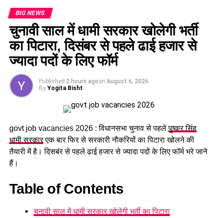
अंतर 22.73 करोड़ रुपये था, जिसकी वसूली के लिए अनुमति मांगी गई।
BIG NEWS
आयोग के अध्यक्ष एमएल प्रसाद और सदस्य विधि अनुराग शर्मा की पीठ ने
चुनावी साल में धामी सरकार खोलेगी भर्ती
जून माह के बिल में इस राशि की वसूली की सशर्त अनुमति दी है। जुलाई में
का पिटारा, दिसंबर से पहले ढाई हजार से
यह राशि उपभोक्ताओं से वसूली जाएगी। आयोग ने निर्देश दिया है कि
ज्यादा पदों के लिए फॉर्म
यूपीसीएल का मासिक ऑडिट आंकड़ा अभी उपलब्ध नहीं होने के कारण इस
वसूली का हिसाब अलग रखा जाए। इस वसूली से बिजली बिल में औसतन
Published
2 hours ago
on
August 6, 2026
22 पैसे प्रति यूनिट की वृद्धि होगी, जो केवल एक महीने के लिए लागू होगी।
By
Yogita Bisht
#ElectricityDemandDrop #
MildWeatherImpact
#
PowerSupplyStable #
NoElectricityCuts
#
UPCLEnergyManagement
govt job vacancies 2026 : विधानसभा चुनाव से पहले
पुष्कर सिंह
धामी सरकार
एक बार फिर से सरकारी नौकरियों का पिटारा खोलने की
तैयारी में है। दिसबंर से पहले ढाई हजार से ज्यादा पदों के लिए फॉर्म भरे जाने
RELATED TOPICS:
ELECTRICITY DEMAND DROP
MILD WEATHER IMPACT
NO ELECTRICITY CUTS
हैं।
POWER SUPPLY STABLE
UPCL ENERGY MANAGEMENT
Table of Contents
UP NEXT
मुख्यमंत्री पुष्कर सिंह धामी के निर्देश, देहरादून के निजी अस्पतालों में
गोल्डन कार्ड से इलाज सुनिश्चित…
चुनावी साल में धामी सरकार खोलेगी भर्ती का पिटारा