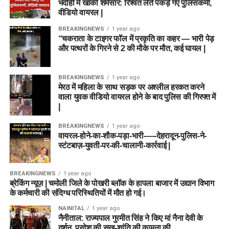
भदोही में खाकी शर्मसार: रिश्वत लेते पकड़े गए पुलिसकर्मी,
वीडियो वायरल |
BREAKINGNEWS
1 year ago
“चकराता के टाइगर फॉल में प्रकृति का कहर — भारी पेड़
और पत्थरों के गिरने से 2 की मौके पर मौत, कई घायल |
BREAKINGNEWS
1 year ago
मेरठ में महिला के साथ सड़क पर अश्लील हरकत करने
वाला युवक वीडियो वायरल होने के बाद पुलिस की गिरफ्त में
|
BREAKINGNEWS
1 year ago
वायरल-होने-का-शौक-पड़ा-भारी-—-देहरादून-पुलिस-ने-
स्टंटबाज़-युवती-पर-की-चालानी-कार्रवाई |
BREAKINGNEWS
1 year ago
ब्रेकिंग न्यूज़ | चमोली जिले के पोखरी ब्लॉक के हापला बाजार में उद्यान विभाग
के कर्मचारी की संदिग्ध परिस्थितियों में मौत हो गई।
NAINITAL
1 year ago
नैनीताल: राज्यपाल गुरमीत सिंह ने किए मां नैना देवी के
दर्शन, प्रदेश की सुख-शांति की कामना की….