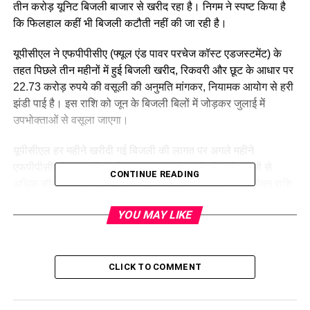
तीन करोड़ यूनिट बिजली बाजार से खरीद रहा है। निगम ने स्पष्ट किया है
कि फिलहाल कहीं भी बिजली कटौती नहीं की जा रही है।
यूपीसीएल ने एफपीपीसीए (फ्यूल एंड पावर परचेज कॉस्ट एडजस्टमेंट) के
तहत पिछले तीन महीनों में हुई बिजली खरीद, रिकवरी और छूट के आधार पर
22.73 करोड़ रुपये की वसूली की अनुमति मांगकर, नियामक आयोग से हरी
झंडी पाई है। इस राशि को जून के बिजली बिलों में जोड़कर जुलाई में
उपभोक्ताओं से वसूला जाएगा।
यूपीसीएल हर महीने खरीदी गई बिजली की लागत पर अगले महीने
एफपीपीसीए के तहत रिकवरी या छूट करता है। यदि निर्धारित दामों से
CONTINUE READING
अधिक कीमत पर बिजली खरीदी जाती है तो उपभोक्ताओं से अतिरिक्त राशि
वसूली जाती है, और यदि कम कीमत पर खरीदी जाती है तो उपभोक्ताओं को
YOU MAY LIKE
छूट दी जाती है। इस प्रक्रिया की मासिक और त्रैमासिक रिपोर्ट नियामक
आयोग को प्रस्तुत की जाती है।
यूपीसीएल ने नियामक आयोग को बताया कि पिछले साल अक्टूबर से दिसंबर
CLICK TO COMMENT
तक उपभोक्ताओं से 35 करोड़ रुपये की रिकवरी की गई थी, जबकि इस
तिमाही में कुल बिजली खरीद की लागत 57.73 करोड़ रुपये थी। इसका