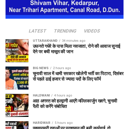
(Photocopies)
व्यवस्था पर सवाल खड़े कर दिए हैं। स्थानीय लोगों का मानना है कि यदि
समय रहते सड़क की स्थिति में सुधार नहीं किया गया, तो भविष्य में भी ऐसे
सेवायोजन कार्यालय का पंजीयन कार्ड
हादसे दोहराए जा सकते हैं।
पासपोर्ट साइज फोटो
LATEST
TRENDING
VIDEOS
वैध पहचान पत्र
(आधार कार्ड / वोटर आईडी आदि)
UTTARAKHAND
34 minutes ago
विभाग ने जिले के सभी योग्य एवं इच्छुक युवाओं से अपील की है कि वे समय
उफनते गधेरे के पास मिला नवजात!, रोने की आवाज सुनाई
पर अपना पंजीकरण कराकर इस रोजगार अवसर का लाभ उठाएं।
देने पर बची मासूम की जान
BIG NEWS
2 hours ago
चुनावी साल में धामी सरकार खोलेगी भर्ती का पिटारा, दिसंबर
से पहले ढाई हजार से ज्यादा पदों के लिए फॉर्म
HALDWANI
4 hours ago
आठ अगस्त को हल्द्वानी आएंगे मल्लिकार्जुन खरगे, चुनावी
रैली को करेंगे संबोधित
HARIDWAR
5 hours ago
एक्सपायरी दवाओं पर प्रशासन की बड़ी कार्रवाई, दो