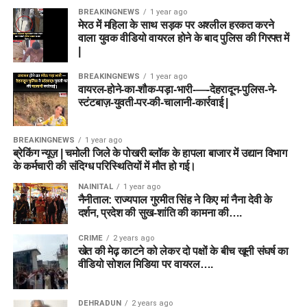
BREAKINGNEWS
1 year ago
मेरठ में महिला के साथ सड़क पर अश्लील हरकत करने
वाला युवक वीडियो वायरल होने के बाद पुलिस की गिरफ्त में
|
BREAKINGNEWS
1 year ago
वायरल-होने-का-शौक-पड़ा-भारी-—-देहरादून-पुलिस-ने-
स्टंटबाज़-युवती-पर-की-चालानी-कार्रवाई |
BREAKINGNEWS
1 year ago
ब्रेकिंग न्यूज़ | चमोली जिले के पोखरी ब्लॉक के हापला बाजार में उद्यान विभाग
के कर्मचारी की संदिग्ध परिस्थितियों में मौत हो गई।
NAINITAL
1 year ago
नैनीताल: राज्यपाल गुरमीत सिंह ने किए मां नैना देवी के
दर्शन, प्रदेश की सुख-शांति की कामना की….
CRIME
2 years ago
खेत की मेढ़ काटने को लेकर दो पक्षों के बीच खूनी संघर्ष का
वीडियो सोशल मिडिया पर वायरल….
DEHRADUN
2 years ago