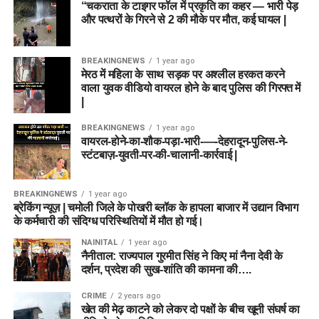
“चकराता के टाइगर फॉल में प्रकृति का कहर — भारी पेड़
और पत्थरों के गिरने से 2 की मौके पर मौत, कई घायल |
BREAKINGNEWS
1 year ago
मेरठ में महिला के साथ सड़क पर अश्लील हरकत करने
वाला युवक वीडियो वायरल होने के बाद पुलिस की गिरफ्त में
|
BREAKINGNEWS
1 year ago
वायरल-होने-का-शौक-पड़ा-भारी-—-देहरादून-पुलिस-ने-
स्टंटबाज़-युवती-पर-की-चालानी-कार्रवाई |
BREAKINGNEWS
1 year ago
ब्रेकिंग न्यूज़ | चमोली जिले के पोखरी ब्लॉक के हापला बाजार में उद्यान विभाग
के कर्मचारी की संदिग्ध परिस्थितियों में मौत हो गई।
NAINITAL
1 year ago
नैनीताल: राज्यपाल गुरमीत सिंह ने किए मां नैना देवी के
दर्शन, प्रदेश की सुख-शांति की कामना की….
CRIME
2 years ago
खेत की मेढ़ काटने को लेकर दो पक्षों के बीच खूनी संघर्ष का