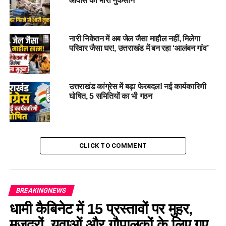
आवास को भारी नुकसान
RELATED TOPICS:
CHAR DHAM
KEDARNATH.
PILGRIMS
UKHIMATH
UTTARAKHAND
WINTER PILGRIMAGE
UP NEXT
किच्छा में शराब पीकर दो व्यक्तियों में मारपीट, बाद में मृत मिला
नारी निकेतन में अब जेल जैसा माहौल नहीं, मिलेगा
रामकिशन !
परिवार जैसा घर!, उत्तराखंड में बन रहा ‘आलंबन गांव’
DON'T MISS
उत्तराखंड ने अस्थायी आबादी के समाधान के लिए केंद्र से मांगी विशेष
सहायता !
उत्तराखंड कांग्रेस में बड़ा फेरबदल! नई कार्यकारिणी
घोषित, 5 समितियों का भी गठन
CLICK TO COMMENT
BREAKINGNEWS
धामी कैबिनेट में 15 प्रस्तावों पर मुहर,
मजदूरों, युवाओं और गौपालकों के लिए गए