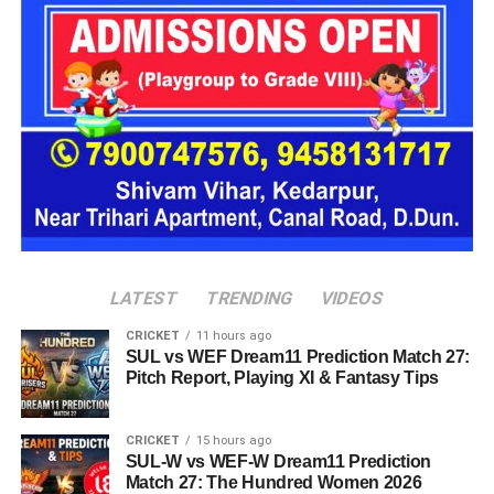
16 घरों में मिलेगा परिवार जैसा माहौल
प्रस्तावित आलंबन गांव में कॉटेज और छोटे घर विकसित किए जाएंगे। यहां
एक परिवार की तर्ज पर लोगों को रखा जाएगा। योजना के मुताबिक, एक
यूनिट में करीब दो महिलाएं, चार बच्चे और एक किशोरी को शामिल किया
जाएगा। इस तरह उन्हें एक परिवार की तरह साथ रहने का अवसर मिलेगा।
हर यूनिट में अलग किचन जैसी सुविधाएं भी होंगी, ताकि वहां रहने वाली
महिलाओं और बच्चों को रोजमर्रा के जीवन में ज्यादा स्वतंत्रता और जिम्मेदारी
का अनुभव हो सके। प्रस्तावित परिसर में कुल 16 घर विकसित किए
जाएंगे, जिनमें करीब 88 लोगों के रहने की व्यवस्था होगी।
LATEST
TRENDING
VIDEOS
CRICKET
11 hours ago
SUL vs WEF Dream11 Prediction Match 27:
Pitch Report, Playing XI & Fantasy Tips
CRICKET
15 hours ago
SUL-W vs WEF-W Dream11 Prediction
Match 27: The Hundred Women 2026