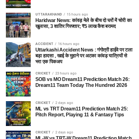
UTTARAKHAND
15 hours ago
Haridwar News: कांवड़ मेले के बीच दो घरों में चोरी का
खुलासा, 3 शातिर गिरफ्तार; ₹5 लाख कैश बरामद
जेल नहीं, रेजिडेंशियल कॉम्प्लेक्स जैसा
होगा माहौल
ACCIDENT
16 hours ago
Uttarkashi Accident News : गंगोत्री हाईवे पर टला
आलंबन गांव की सबसे खास बात यही होगी कि यहां रहने वाली महिलाओं
बड़ा हादसा , खाई के मुहाने पर अटका कांवड़ यात्रियों से
और बच्चों को यह महसूस न हो कि वे किसी जेल या बंद संस्थान में रह रहे
भरा एक पिकअप
हैं। इसके बजाय पूरा परिसर एक रेजिडेंशियल कॉम्प्लेक्स की तरह विकसित
CRICKET
23 hours ago
किया जाएगा, जहां सुरक्षा के साथ रहने, पढ़ाई, दैनिक जीवन और सामाजिक
SOB vs MO Dream11 Prediction Match 26:
विकास से जुड़ी सुविधाएं उपलब्ध होंगी।
Dream11 Team Today The Hundred 2026
परिसर को आधुनिक सुविधाओं से लैस करने की योजना है। यहां आंगनबाड़ी
CRICKET
2 days ago
केंद्र भी खोले जाएंगे। जरूरत पड़ने पर प्राथमिक विद्यालय की सुविधा भी
ML vs TRT Dream11 Prediction Match 25:
उपलब्ध कराई जा सकती है। इस पहल का मकसद सिर्फ महिलाओं और
Pitch Report, Playing 11 & Fantasy Tips
बच्चों को रहने की जगह देना नहीं, बल्कि उन्हें ऐसा वातावरण उपलब्ध कराना
है, जहां वे खुद को सुरक्षित, सम्मानित और परिवार का हिस्सा महसूस कर
CRICKET
2 days ago
सकें।
ML-W vs TRT-W Dream11 Prediction Match