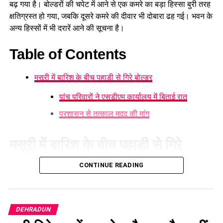
नैनीताल हाईकोर्ट के लिए हल्द्वानी गौलापार में 30 हेक्टेयर जमीन
बढ़ गया है। बोल्डरों की चपेट में आने से एक कमरे का बड़ा हिस्सा बुरी तरह
देने का फैसला।
क्षतिग्रस्त हो गया, जबकि दूसरे कमरे की दीवार भी दोबारा ढह गई। भवन के
अन्य हिस्सों में भी दरारें आने की सूचना है।
राज्य क्रीड़ा विश्वविद्यालय हल्द्वानी के लिए 122 पदों के सृजन को
मंजूरी।
Table of Contents
जल जीवन मिशन में केंद्र की गाइडलाइंस लागू होंगी।
मसूरी में बारिश के बीच पहाड़ी से गिरे बोल्डर
कुष्ठ रोग से पीड़ित व्यक्ति भी सहकारी समिति का सदस्य बन
सकेगा।
पांच परिवारों ने एसडीएम कार्यालय में बिताई रात
मेरठ से हरिद्वार तक गंगा एक्सप्रेसवे विस्तार के लिए यूपी से
प्रशासन से तत्काल मदद की मांग
समझौता होगा।
वन विकास निगम की सेवा नियमावली में
मसूरी में बारिश के बीच पहाड़ी से गिरे
संशोधन
बोल्डर
CONTINUE READING
मसूरी में लगातार हो रही बारिश के कारण गनहिल
की पहाड़ी से बोल्डर गिरने
औद्योगिक नियमावली को मंजूरी, श्रमिक शिकायतों के त्वरित
के कारण हड़कंप मच गया। कचहरी परिसर स्थित सरकारी आवासों पर
समाधान पर जोर।
बोल्डर गिरने के कारण खतरा बढ़ गया है। घटना के बाद सरकारी आवास में
DEHRADUN
छंटनी किए गए कर्मचारियों को दोबारा अवसर देने का प्रावधान।
रहने वाले परिवारों में डर का माहौल है। बताया जा रहा है कि बुधवार से