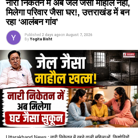
नारी निकेतन में अब जेल जैसा माहौल नहीं,
वन विकास निगम की सेवा नियमावली में संशोधन, स्केलर पद के
पहाड़ी से रुक-रुककर बोल्डर गिर रहे हैं, जिसके चलते खतरा लगातार बना
मिलेगा परिवार जैसा घर!, उत्तराखंड में बन
लिए 100 अंकों की परीक्षा होगी।
हुआ है।
रहा ‘आलंबन गांव’
ईको टूरिज्म को बढ़ावा देने के लिए जड़ी-बूटियों से जुड़ी
पांच परिवारों ने एसडीएम कार्यालय में बिताई रात
उच्चाधिकार प्राप्त समिति में संशोधन किया जा सकेगा।
Published
2 days ago
on
August 7, 2026
By
Yogita Bisht
खतरे को देखते हुए सरकारी आवास में रहने वाले पांच परिवारों को रात
सुरक्षित स्थान पर गुजारनी पड़ी। सभी परिवारों ने पूरी रात एसडीएम
कार्यालय के एक हॉल में रहकर बिताई। प्रभावित लोगों का कहना है कि
पहाड़ी से बोल्डर गिरने का सिलसिला थम नहीं रहा है और ऐसे में किसी भी
समय बड़ा हादसा हो सकता है।
Uttarakhand News : नारी निकेतन में रहने वाली महिलाओं, किशोरियों