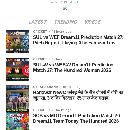
ADVERTISEMENT
LATEST
TRENDING
VIDEOS
CRICKET
11 hours ago
SUL vs WEF Dream11 Prediction Match 27:
Pitch Report, Playing XI & Fantasy Tips
CRICKET
15 hours ago
SUL-W vs WEF-W Dream11 Prediction
Match 27: The Hundred Women 2026
UTTARAKHAND
15 hours ago
Haridwar News: कांवड़ मेले के बीच दो घरों में चोरी का
खुलासा, 3 शातिर गिरफ्तार; ₹5 लाख कैश बरामद
CRICKET
23 hours ago
SOB vs MO Dream11 Prediction Match 26:
Dream11 Team Today The Hundred 2026