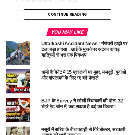
केदारनाथ ऊखीमठ
: 3200 श्रद्धालु
गंगोत्री मुखवा
: 699 श्रद्धालु
CONTINUE READING
यमुनोत्री खरसाली
: 262 श्रद्धालु
YOU MAY LIKE
Uttarkashi Accident News : गंगोत्री हाईवे पर
टला बड़ा हादसा , खाई के मुहाने पर अटका कांवड़
यात्रियों से भरा एक पिकअप
धामी कैबिनेट में 15 प्रस्तावों पर मुहर, मजदूरों, युवाओं
और गौपालकों के लिए गए बड़े फैसले
BJP के Survey ने खोली विधायकों की पोल, 32
चेहरे रेड जोन में, कट सकता है कई का टिकट !
#CharDham, #WinterPilgrimage, #Kedarnath, #Ukhimath,
#Pilgrims
मसूरी में बारिश के बीच पहाड़ी से गिरे बोल्डर, सरकारी