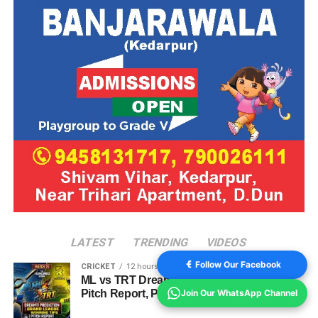
LATEST
TRENDING
VIDEOS
Follow Our Facebook
CRICKET
12 hours ago
ML vs TRT Dream11 Prediction Match 25:
Pitch Report, Playing 11 & Fantasy Tips
Join Our WhatsApp Channel