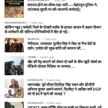
BREAKINGNEWS
1 year ago
वायरल-होने-का-शौक-पड़ा-भारी-—-देहरादून-पुलिस-ने-
स्टंटबाज़-युवती-पर-की-चालानी-कार्रवाई |
BREAKINGNEWS
1 year ago
ब्रेकिंग न्यूज़ | चमोली जिले के पोखरी ब्लॉक के हापला बाजार में उद्यान विभाग
के कर्मचारी की संदिग्ध परिस्थितियों में मौत हो गई।
NAINITAL
1 year ago
नैनीताल: राज्यपाल गुरमीत सिंह ने किए मां नैना देवी के
दर्शन, प्रदेश की सुख-शांति की कामना की….
CRIME
2 years ago
खेत की मेढ़ काटने को लेकर दो पक्षों के बीच खूनी संघर्ष का
वीडियो सोशल मिडिया पर वायरल….
DEHRADUN
2 years ago
उत्तराखंड: पूर्व सीएम त्रिवेंद्र सिंह रावत और डीजीपी
अभिनव कुमार आमने-सामने, त्रिवेंद्र ने आखिर क्यों DGP
को दी हद में रहने की सलाह ?
DEHRADUN
2 years ago
VIDEO: सुबह मॉर्निंग वॉक पर हाइवे पर निकला हाथी, पूर्व