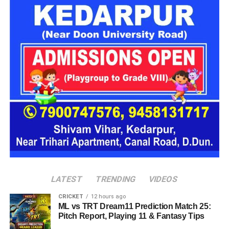
1
डॉ. चंद्र प्रकाश
प्राचार्य, मेडिकल
प्राचार्य, मेडिकल
भैसोड़ा
कॉलेज अल्मोड़ा
कॉलेज रुद्रपुर
2
डॉ. जीएस
मेडिकल कॉलेज
प्राचार्य, मेडिकल
तितियाल
हल्द्वानी
कॉलेज अल्मोड़ा
3
डॉ. अजय कुमार
निदेशक, चिकित्सा
प्राचार्य, मेडिकल
आर्या
शिक्षा प्रभार
कॉलेज हल्द्वानी
4
डॉ. आशुतोष
प्राचार्य, मेडिकल
निदेशक, चिकित्सा
सयाना
कॉलेज श्रीनगर
शिक्षा
5
डॉ. चंद्र मोहन
प्राचार्य, मेडिकल
प्राचार्य, मेडिकल
सिंह रावत
कॉलेज हरिद्वार
कॉलेज श्रीनगर
6
डॉ. पंकज सिंह
प्रोफेसर, मेडिकल
प्रभारी प्राचार्य,
कॉलेज हल्द्वानी
मेडिकल कॉलेज
हरिद्वार
LATEST
TRENDING
VIDEOS
CRICKET
12 hours ago
ML vs TRT Dream11 Prediction Match 25:
Pitch Report, Playing 11 & Fantasy Tips