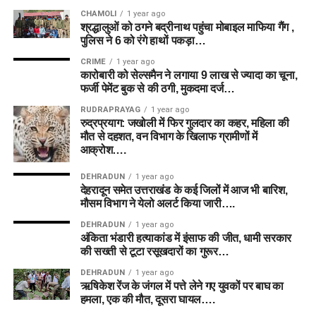
CHAMOLI
1 year ago
श्रद्धालुओं को ठगने बद्रीनाथ पहुंचा मोबाइल माफिया गैंग ,
पुलिस ने 6 को रंगे हाथों पकड़ा…
CRIME
1 year ago
कारोबारी को सेल्समैन ने लगाया 9 लाख से ज्यादा का चूना,
फर्जी पेमेंट बुक से की ठगी, मुकदमा दर्ज…
RUDRAPRAYAG
1 year ago
रुद्रप्रयाग: जखोली में फिर गुलदार का कहर, महिला की
मौत से दहशत, वन विभाग के खिलाफ ग्रामीणों में
आक्रोश….
DEHRADUN
1 year ago
देहरादून समेत उत्तराखंड के कई जिलों में आज भी बारिश,
मौसम विभाग ने येलो अलर्ट किया जारी….
DEHRADUN
1 year ago
अंकिता भंडारी हत्याकांड में इंसाफ की जीत, धामी सरकार
की सख्ती से टूटा रसूखदारों का गुरूर…
DEHRADUN
1 year ago
ऋषिकेश रेंज के जंगल में पत्ते लेने गए युवकों पर बाघ का
हमला, एक की मौत, दूसरा घायल….