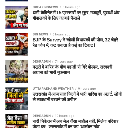
BREAKINGNEWS
5 hours ago
धामी कैबिनेट में 15 प्रस्तावों पर मुहर, मजदूरों, युवाओं और
गौपालकों के लिए गए बड़े फैसले
जेल नहीं, रेजिडेंशियल कॉम्प्लेक्स जैसा
होगा माहौल
BIG NEWS
6 hours ago
BJP के Survey ने खोली विधायकों की पोल, 32 चेहरे
आलंबन गांव की सबसे खास बात यही होगी कि यहां रहने वाली महिलाओं
रेड जोन में, कट सकता है कई का टिकट !
और बच्चों को यह महसूस न हो कि वे किसी जेल या बंद संस्थान में रह रहे
हैं। इसके बजाय पूरा परिसर एक रेजिडेंशियल कॉम्प्लेक्स की तरह विकसित
DEHRADUN
7 hours ago
किया जाएगा, जहां सुरक्षा के साथ रहने, पढ़ाई, दैनिक जीवन और सामाजिक
मसूरी में बारिश के बीच पहाड़ी से गिरे बोल्डर, सरकारी
विकास से जुड़ी सुविधाएं उपलब्ध होंगी।
आवास को भारी नुकसान
परिसर को आधुनिक सुविधाओं से लैस करने की योजना है। यहां आंगनबाड़ी
UTTARAKHAND WEATHER
9 hours ago
केंद्र भी खोले जाएंगे। जरूरत पड़ने पर प्राथमिक विद्यालय की सुविधा भी
उत्तराखंड में आज सात जिलों में भारी बारिश का अलर्ट, लोगों
उपलब्ध कराई जा सकती है। इस पहल का मकसद सिर्फ महिलाओं और
से सावधानी बरतने की अपील
बच्चों को रहने की जगह देना नहीं, बल्कि उन्हें ऐसा वातावरण उपलब्ध कराना
है, जहां वे खुद को सुरक्षित, सम्मानित और परिवार का हिस्सा महसूस कर
DEHRADUN
10 hours ago
सकें।
नारी निकेतन में अब जेल जैसा माहौल नहीं, मिलेगा परिवार
जैसा घर!, उत्तराखंड में बन रहा ‘आलंबन गांव’