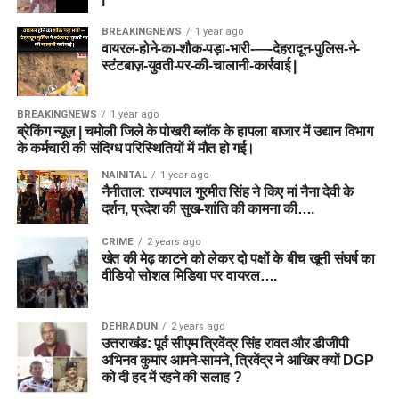
BREAKINGNEWS
1 year ago
वायरल-होने-का-शौक-पड़ा-भारी-—-देहरादून-पुलिस-ने-
स्टंटबाज़-युवती-पर-की-चालानी-कार्रवाई |
BREAKINGNEWS
1 year ago
ब्रेकिंग न्यूज़ | चमोली जिले के पोखरी ब्लॉक के हापला बाजार में उद्यान विभाग
के कर्मचारी की संदिग्ध परिस्थितियों में मौत हो गई।
NAINITAL
1 year ago
नैनीताल: राज्यपाल गुरमीत सिंह ने किए मां नैना देवी के
दर्शन, प्रदेश की सुख-शांति की कामना की….
CRIME
2 years ago
खेत की मेढ़ काटने को लेकर दो पक्षों के बीच खूनी संघर्ष का
वीडियो सोशल मिडिया पर वायरल….
DEHRADUN
2 years ago
उत्तराखंड: पूर्व सीएम त्रिवेंद्र सिंह रावत और डीजीपी
अभिनव कुमार आमने-सामने, त्रिवेंद्र ने आखिर क्यों DGP
को दी हद में रहने की सलाह ?