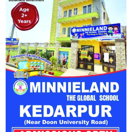
मिलेगा परिवार जैसा घर!
महिला सशक्तिकरण एवं बाल विकास विभाग की ओर से इसके लिए ‘आलंबन
गांव’ विकसित करने की योजना तैयार की जा रही है। इस योजना का उद्देश्य
नारी निकेतन में रहने वाली महिलाओं और बच्चों को सुरक्षित माहौल के साथ-
साथ घर जैसा अपनापन और स्वतंत्रता देना है।
उत्तराखंड में बन रहा ‘आलंबन गांव’
महिला सशक्तिकरण एवं बाल विकास विभाग
के निदेशक आईएएस बंशीलाल
राणा के मुताबिक, नारी निकेतन में आने वाली कई महिलाएं और बच्चे खुद को
एक बंद संस्थान या जेल जैसी जगह पर महसूस करते हैं। यही वजह है कि
कई बार बच्चे वहां से निकलने या भागने की कोशिश तक करने लगते हैं।
इसी समस्या को ध्यान में रखते हुए विभाग अब ऐसा इंफ्रास्ट्रक्चर तैयार
करने की दिशा में काम कर रहा है, जहां रहने वाले लोगों को संस्थागत माहौल
के बजाय परिवार जैसा वातावरण मिल सके।
16 घरों में मिलेगा परिवार जैसा माहौल