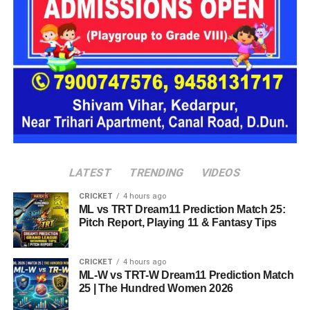
प्रस्तावित आलंबन गांव में कॉटेज और छोटे घर विकसित किए जाएंगे। यहां
एक परिवार की तर्ज पर लोगों को रखा जाएगा। योजना के मुताबिक, एक
यूनिट में करीब दो महिलाएं, चार बच्चे और एक किशोरी को शामिल किया
जाएगा। इस तरह उन्हें एक परिवार की तरह साथ रहने का अवसर मिलेगा।
हर यूनिट में अलग किचन जैसी सुविधाएं भी होंगी, ताकि वहां रहने वाली
महिलाओं और बच्चों को रोजमर्रा के जीवन में ज्यादा स्वतंत्रता और जिम्मेदारी
का अनुभव हो सके। प्रस्तावित परिसर में कुल 16 घर विकसित किए
जाएंगे, जिनमें करीब 88 लोगों के रहने की व्यवस्था होगी।
LATEST
TRENDING
VIDEOS
CRICKET
4 hours ago
ML vs TRT Dream11 Prediction Match 25:
Pitch Report, Playing 11 & Fantasy Tips
CRICKET
4 hours ago
ML-W vs TRT-W Dream11 Prediction Match
25 | The Hundred Women 2026