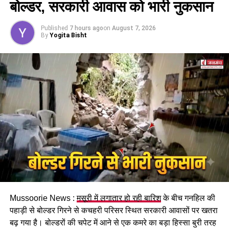
बोल्डर, सरकारी आवास को भारी नुकसान
इसके तहत श्रमिकों को हर महीने की 7 तारीख तक वेतन देना
होगा। पुरुष और महिला कर्मचारियों को समान काम के लिए समान
Published
7 hours ago
on
August 7, 2026
मजदूरी का प्रावधान भी किया गया है।
By
Yogita Bisht
पढ़े धामी कैबिनेट के प्रमुख फैसले
Mussoorie News :
मसूरी में लगातार हो रही बारिश
के बीच गनहिल की
GST संशोधित अध्यादेश को मंजूरी।
पहाड़ी से बोल्डर गिरने से कचहरी परिसर स्थित सरकारी आवासों पर खतरा
नैनीताल हाईकोर्ट के लिए हल्द्वानी गौलापार में 30 हेक्टेयर जमीन
बढ़ गया है। बोल्डरों की चपेट में आने से एक कमरे का बड़ा हिस्सा बुरी तरह