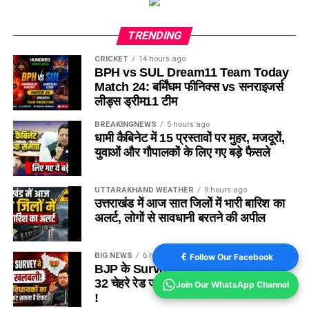
TRENDING
CRICKET
14 hours ago
BPH vs SUL Dream11 Team Today
Match 24: बर्मिंघम फीनिक्स vs सनराइजर्स
लीड्स ड्रीम11 टीम
BREAKINGNEWS
5 hours ago
धामी कैबिनेट में 15 प्रस्तावों पर मुहर, मजदूरों,
युवाओं और गौपालकों के लिए गए बड़े फैसले
UTTARAKHAND WEATHER
9 hours ago
उत्तराखंड में आज सात जिलों में भारी बारिश का
अलर्ट, लोगों से सावधानी बरतने की अपील
BIG NEWS
6 hours ago
Follow Our Facebook
BJP के Survey ने खोली विधायकों की पोल,
32 चेहरे रेड जोन में, कट सकता है कई का टिकट
Join Our WhatsApp Channel
!