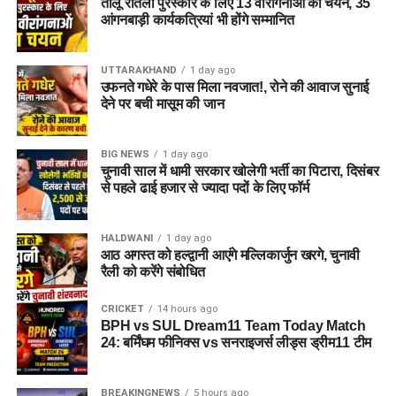
तीलू रौतेली पुरस्कार के लिए 13 वीरांगनाओं का चयन, 35
अगर यह योजना धरातल पर उतरती है तो संस्थागत जीवन की जगह उन्हें
आंगनबाड़ी कार्यकत्रियां भी होंगे सम्मानित
परिवार जैसा माहौल, बेहतर स्वतंत्रता और सामाजिक वातावरण मिल
सकेगा। इससे बच्चों और महिलाओं के मानसिक और सामाजिक विकास में
भी मदद मिलने की उम्मीद है।
UTTARAKHAND
1 day ago
उफनते गधेरे के पास मिला नवजात!, रोने की आवाज सुनाई
देने पर बची मासूम की जान
BIG NEWS
1 day ago
चुनावी साल में धामी सरकार खोलेगी भर्ती का पिटारा, दिसंबर
से पहले ढाई हजार से ज्यादा पदों के लिए फॉर्म
HALDWANI
1 day ago
आठ अगस्त को हल्द्वानी आएंगे मल्लिकार्जुन खरगे, चुनावी
रैली को करेंगे संबोधित
CRICKET
14 hours ago
BPH vs SUL Dream11 Team Today Match
24: बर्मिंघम फीनिक्स vs सनराइजर्स लीड्स ड्रीम11 टीम
BREAKINGNEWS
5 hours ago