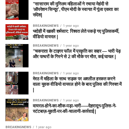
“सासाराम की मुस्लिम महिलाओं ने रचाया मेहंदी से
‘ऑपरेशन सिन्दूर’, पीएम मोदी के स्वागत में गूंजा एकता का
संदेश|
BREAKINGNEWS
1 year ago
भदोही में खाकी शर्मसार: रिश्वत लेते पकड़े गए पुलिसकर्मी,
वीडियो वायरल |
BREAKINGNEWS
1 year ago
“चकराता के टाइगर फॉल में प्रकृति का कहर — भारी पेड़
और पत्थरों के गिरने से 2 की मौके पर मौत, कई घायल |
BREAKINGNEWS
1 year ago
मेरठ में महिला के साथ सड़क पर अश्लील हरकत करने
वाला युवक वीडियो वायरल होने के बाद पुलिस की गिरफ्त में
|
BREAKINGNEWS
1 year ago
वायरल-होने-का-शौक-पड़ा-भारी-—-देहरादून-पुलिस-ने-
स्टंटबाज़-युवती-पर-की-चालानी-कार्रवाई |
BREAKINGNEWS
1 year ago