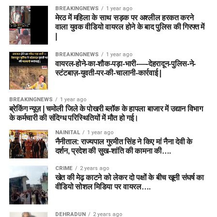
BREAKINGNEWS
1 year ago
मेरठ में महिला के साथ सड़क पर अश्लील हरकत करने
वाला युवक वीडियो वायरल होने के बाद पुलिस की गिरफ्त में
|
BREAKINGNEWS
1 year ago
वायरल-होने-का-शौक-पड़ा-भारी-—-देहरादून-पुलिस-ने-
स्टंटबाज़-युवती-पर-की-चालानी-कार्रवाई |
BREAKINGNEWS
1 year ago
ब्रेकिंग न्यूज़ | चमोली जिले के पोखरी ब्लॉक के हापला बाजार में उद्यान विभाग
के कर्मचारी की संदिग्ध परिस्थितियों में मौत हो गई।
NAINITAL
1 year ago
नैनीताल: राज्यपाल गुरमीत सिंह ने किए मां नैना देवी के
दर्शन, प्रदेश की सुख-शांति की कामना की….
CRIME
2 years ago
खेत की मेढ़ काटने को लेकर दो पक्षों के बीच खूनी संघर्ष का
वीडियो सोशल मिडिया पर वायरल….
DEHRADUN
2 years ago