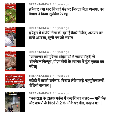
BREAKINGNEWS
1 year ago
हरिद्वार: गंगा घाट किनारे पेड़ पर लिपटा मिला अजगर, वन
विभाग ने किया सुरक्षित रेस्क्यू
BREAKINGNEWS
1 year ago
हरिद्वार में बीजेपी नेता की दबंगई कैमरे में कैद, अफसर पर
बरसे अपशब्द, चुप्पी पर उठे सवाल
BREAKINGNEWS
1 year ago
“सासाराम की मुस्लिम महिलाओं ने रचाया मेहंदी से
‘ऑपरेशन सिन्दूर’, पीएम मोदी के स्वागत में गूंजा एकता का
संदेश|
BREAKINGNEWS
1 year ago
भदोही में खाकी शर्मसार: रिश्वत लेते पकड़े गए पुलिसकर्मी,
वीडियो वायरल |
BREAKINGNEWS
1 year ago
“चकराता के टाइगर फॉल में प्रकृति का कहर — भारी पेड़
और पत्थरों के गिरने से 2 की मौके पर मौत, कई घायल |