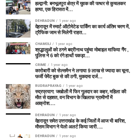
हल्द्वानी: बनभूलपुरा क्षेत्र में युवक की पत्थर से कुचलकर
हत्या, एक हिरासत में…
DEHRADUN
1 year ago
देहरादून में स्मार्ट ऑटोमेटेड पार्किंग का कार्य अंतिम चरण में,
ट्रैफिक जाम से मिलेगी राहत…
CHAMOLI
1 year ago
श्रद्धालुओं को ठगने बद्रीनाथ पहुंचा मोबाइल माफिया गैंग ,
पुलिस ने 6 को रंगे हाथों पकड़ा…
CRIME
1 year ago
कारोबारी को सेल्समैन ने लगाया 9 लाख से ज्यादा का चूना,
फर्जी पेमेंट बुक से की ठगी, मुकदमा दर्ज…
RUDRAPRAYAG
1 year ago
रुद्रप्रयाग: जखोली में फिर गुलदार का कहर, महिला की
मौत से दहशत, वन विभाग के खिलाफ ग्रामीणों में
आक्रोश….
DEHRADUN
1 year ago
देहरादून समेत उत्तराखंड के कई जिलों में आज भी बारिश,
मौसम विभाग ने येलो अलर्ट किया जारी….
DEHRADUN
1 year ago