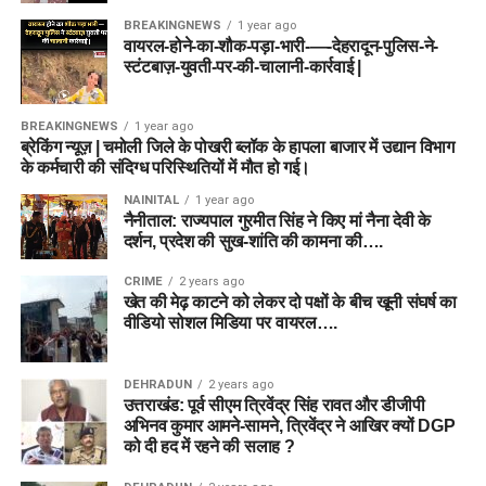
BREAKINGNEWS
1 year ago
वायरल-होने-का-शौक-पड़ा-भारी-—-देहरादून-पुलिस-ने-
स्टंटबाज़-युवती-पर-की-चालानी-कार्रवाई |
BREAKINGNEWS
1 year ago
ब्रेकिंग न्यूज़ | चमोली जिले के पोखरी ब्लॉक के हापला बाजार में उद्यान विभाग
के कर्मचारी की संदिग्ध परिस्थितियों में मौत हो गई।
NAINITAL
1 year ago
नैनीताल: राज्यपाल गुरमीत सिंह ने किए मां नैना देवी के
दर्शन, प्रदेश की सुख-शांति की कामना की….
CRIME
2 years ago
खेत की मेढ़ काटने को लेकर दो पक्षों के बीच खूनी संघर्ष का
वीडियो सोशल मिडिया पर वायरल….
DEHRADUN
2 years ago
उत्तराखंड: पूर्व सीएम त्रिवेंद्र सिंह रावत और डीजीपी
अभिनव कुमार आमने-सामने, त्रिवेंद्र ने आखिर क्यों DGP
को दी हद में रहने की सलाह ?