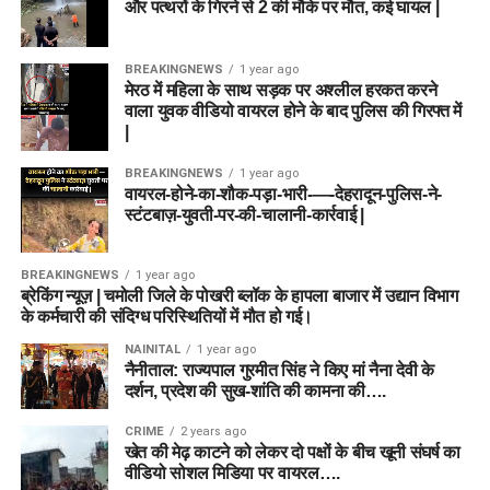
और पत्थरों के गिरने से 2 की मौके पर मौत, कई घायल |
BREAKINGNEWS
1 year ago
मेरठ में महिला के साथ सड़क पर अश्लील हरकत करने
वाला युवक वीडियो वायरल होने के बाद पुलिस की गिरफ्त में
|
BREAKINGNEWS
1 year ago
वायरल-होने-का-शौक-पड़ा-भारी-—-देहरादून-पुलिस-ने-
स्टंटबाज़-युवती-पर-की-चालानी-कार्रवाई |
BREAKINGNEWS
1 year ago
ब्रेकिंग न्यूज़ | चमोली जिले के पोखरी ब्लॉक के हापला बाजार में उद्यान विभाग
के कर्मचारी की संदिग्ध परिस्थितियों में मौत हो गई।
NAINITAL
1 year ago
नैनीताल: राज्यपाल गुरमीत सिंह ने किए मां नैना देवी के
दर्शन, प्रदेश की सुख-शांति की कामना की….
CRIME
2 years ago
खेत की मेढ़ काटने को लेकर दो पक्षों के बीच खूनी संघर्ष का
वीडियो सोशल मिडिया पर वायरल….