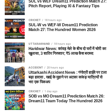
SUL vs WEF Dream11 Prediction Match 27:
8 अगस्त तक जारी रह सकता है मानसून
Pitch Report, Playing XI & Fantasy Tips
का असर
CRICKET
18 hours ago
SUL-W vs WEF-W Dream11 Prediction
पूर्वानुमान के मुताबिक अगले कुछ दिनों तक प्रदेश में मानसून का प्रभाव बना
Match 27: The Hundred Women 2026
रहेगा। 8 अगस्त तक राज्य के अधिकांश हिस्सों में रुक-रुक कर बारिश का
सिलसिला जारी रहने की संभावना है। ऐसे में पर्वतीय क्षेत्रों की यात्रा करने
UTTARAKHAND
18 hours ago
वाले लोगों को मौसम की ताजा जानकारी लेकर ही सफर करने की सलाह दी
Haridwar News: कांवड़ मेले के बीच दो घरों में चोरी का
गई है।
खुलासा, 3 शातिर गिरफ्तार; ₹5 लाख कैश बरामद
ACCIDENT
20 hours ago
Uttarkashi Accident News : गंगोत्री हाईवे पर टला
बड़ा हादसा , खाई के मुहाने पर अटका कांवड़ यात्रियों से
भरा एक पिकअप
CRICKET
1 day ago
SOB vs MO Dream11 Prediction Match 26:
Dream11 Team Today The Hundred 2026