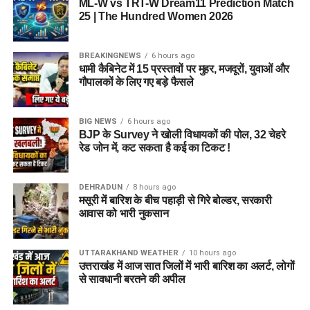
ML-W vs TRT-W Dream11 Prediction Match
8 अगस्त तक जारी रह सकता है मानसून
25 | The Hundred Women 2026
का असर
BREAKINGNEWS
6 hours ago
धामी कैबिनेट में 15 प्रस्तावों पर मुहर, मजदूरों, युवाओं और
पूर्वानुमान के मुताबिक अगले कुछ दिनों तक प्रदेश में मानसून का प्रभाव बना
गौपालकों के लिए गए बड़े फैसले
रहेगा। 8 अगस्त तक राज्य के अधिकांश हिस्सों में रुक-रुक कर बारिश का
सिलसिला जारी रहने की संभावना है। ऐसे में पर्वतीय क्षेत्रों की यात्रा करने
BIG NEWS
6 hours ago
वाले लोगों को मौसम की ताजा जानकारी लेकर ही सफर करने की सलाह दी
BJP के Survey ने खोली विधायकों की पोल, 32 चेहरे
गई है।
रेड जोन में, कट सकता है कई का टिकट !
DEHRADUN
8 hours ago
मसूरी में बारिश के बीच पहाड़ी से गिरे बोल्डर, सरकारी
आवास को भारी नुकसान
UTTARAKHAND WEATHER
10 hours ago
उत्तराखंड में आज सात जिलों में भारी बारिश का अलर्ट, लोगों
से सावधानी बरतने की अपील