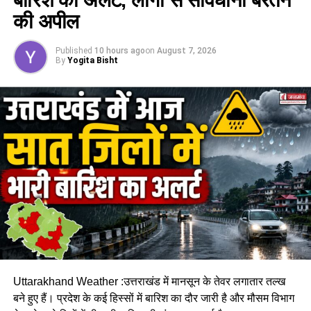
की अपील
Published
10 hours ago
on
August 7, 2026
By
Yogita Bisht
अगर शनिवार के मौसम की बात करें तो राजधानी देहरादून में गर्मी का असर
साफ दिखाई दिया। अधिकतम तापमान करीब 33.6 डिग्री सेल्सियस दर्ज
किया गया, जो सामान्य से लगभग दो डिग्री अधिक रहा। वहीं न्यूनतम
तापमान 24.8 डिग्री सेल्सियस रिकॉर्ड किया गया, जो सामान्य से एक
डिग्री ज्यादा था।
खराब मौसम के दौरान अनावश्यक यात्रा से
बचें
Uttarakhand Weather :उत्तराखंड में मानसून के तेवर लगातार तल्ख
मौसम विभाग ने लोगों से अपील की है कि खराब मौसम के दौरान अनावश्यक
बने हुए हैं। प्रदेश के कई हिस्सों में बारिश का दौर जारी है और मौसम विभाग
यात्रा से बचें। खासकर पहाड़ी क्षेत्रों में जाने वाले लोग मौसम का ताजा