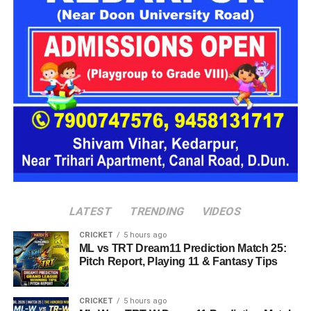
आपदा की स्थिति से निपटने के लिए आवश्यक तैयारियां बनाए रखने को कहा
गया है।
मौसम विभाग ने लोगों से अपील की है कि बिजली चमकने और तेज बारिश के
दौरान खुले स्थानों पर जाने से बचें तथा स्थानीय प्रशासन और मौसम विभाग
की ओर से जारी दिशा-निर्देशों का पालन करें।
अन्य जिलों में भी बारिश और बिजली गिरने
की संभावना
LATEST
TRENDING
VIDEOS
CRICKET
5 hours ago
राज्य के बाकी जिलों में भी मौसम पूरी तरह साफ रहने की उम्मीद नहीं है।
ML vs TRT Dream11 Prediction Match 25:
कई स्थानों पर तेज बारिश के दौर
के साथ गरज-चमक और बिजली गिरने की
Pitch Report, Playing 11 & Fantasy Tips
संभावना व्यक्त की गई है। मौसम विभाग ने खुले क्षेत्रों, नदी-नालों और
भूस्खलन संभावित इलाकों से दूरी बनाए रखने की सलाह दी है।
CRICKET
5 hours ago