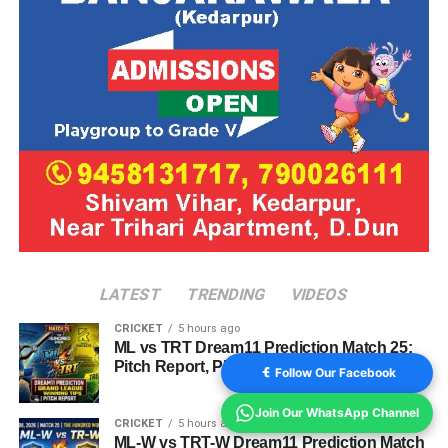
LATEST
TRENDING
VIDEOS
CRICKET
5 hours ago
ML vs TRT Dream11 Prediction Match 25:
Pitch Report, Playing 11 & Fantasy Tips
Follow Our Facebook
Join Our WhatsApp Channel
CRICKET
5 hours ago
ML-W vs TRT-W Dream11 Prediction Match