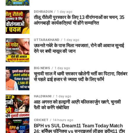
DEHRADUN
1 day ago
तीलू रौतेली पुरस्कार के लिए 13 वीरांगनाओं का चयन, 35
आंगनबाड़ी कार्यकत्रियां भी होंगे सम्मानित
UTTARAKHAND
1 day ago
उफनते गधेरे के पास मिला नवजात!, रोने की आवाज सुनाई
देने पर बची मासूम की जान
BIG NEWS
1 day ago
चुनावी साल में धामी सरकार खोलेगी भर्ती का पिटारा, दिसंबर
से पहले ढाई हजार से ज्यादा पदों के लिए फॉर्म
HALDWANI
1 day ago
आठ अगस्त को हल्द्वानी आएंगे मल्लिकार्जुन खरगे, चुनावी
रैली को करेंगे संबोधित
CRICKET
14 hours ago
BPH vs SUL Dream11 Team Today Match
24: बर्मिंघम फीनिक्स vs सनराइजर्स लीड्स ड्रीम11 टीम