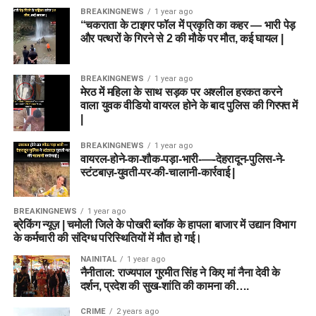
BREAKINGNEWS
1 year ago
“चकराता के टाइगर फॉल में प्रकृति का कहर — भारी पेड़
और पत्थरों के गिरने से 2 की मौके पर मौत, कई घायल |
BREAKINGNEWS
1 year ago
मेरठ में महिला के साथ सड़क पर अश्लील हरकत करने
वाला युवक वीडियो वायरल होने के बाद पुलिस की गिरफ्त में
|
BREAKINGNEWS
1 year ago
वायरल-होने-का-शौक-पड़ा-भारी-—-देहरादून-पुलिस-ने-
स्टंटबाज़-युवती-पर-की-चालानी-कार्रवाई |
BREAKINGNEWS
1 year ago
ब्रेकिंग न्यूज़ | चमोली जिले के पोखरी ब्लॉक के हापला बाजार में उद्यान विभाग
के कर्मचारी की संदिग्ध परिस्थितियों में मौत हो गई।
NAINITAL
1 year ago
नैनीताल: राज्यपाल गुरमीत सिंह ने किए मां नैना देवी के
दर्शन, प्रदेश की सुख-शांति की कामना की….
CRIME
2 years ago