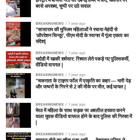
हरिद्वार में बीजेपी नेता की दबंगई कैमरे में कैद, अफसर पर
बरसे अपशब्द, चुप्पी पर उठे सवाल
BREAKINGNEWS
1 year ago
“सासाराम की मुस्लिम महिलाओं ने रचाया मेहंदी से
‘ऑपरेशन सिन्दूर’, पीएम मोदी के स्वागत में गूंजा एकता का
संदेश|
BREAKINGNEWS
1 year ago
भदोही में खाकी शर्मसार: रिश्वत लेते पकड़े गए पुलिसकर्मी,
वीडियो वायरल |
BREAKINGNEWS
1 year ago
“चकराता के टाइगर फॉल में प्रकृति का कहर — भारी पेड़
और पत्थरों के गिरने से 2 की मौके पर मौत, कई घायल |
BREAKINGNEWS
1 year ago
मेरठ में महिला के साथ सड़क पर अश्लील हरकत करने
वाला युवक वीडियो वायरल होने के बाद पुलिस की गिरफ्त में
|
BREAKINGNEWS
1 year ago