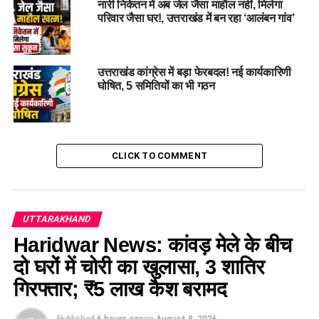
नारी निकेतन में अब जेल जैसा माहौल नहीं, मिलेगा
परिवार जैसा घर!, उत्तराखंड में बन रहा ‘आलंबन गांव’
उत्तराखंड कांग्रेस में बड़ा फेरबदल! नई कार्यकारिणी
घोषित, 5 समितियों का भी गठन
प्रधानमंत्री नरेंद्र मोदी ने भी स्थिति का जायज़ा लिया है और मुख्यमंत्री
धामी से बात कर हर संभव मदद का भरोसा दिया है। सीएम धामी ने कहा कि
मैं प्रधानमंत्री मोदी जी का धन्यवाद करता हूं कि वे खुद स्थिति पर नजर
CLICK TO COMMENT
बनाए हुए हैं।”
वहीं, खाने के पैकेट, डॉक्टरों की टीम और दवाइयों की व्यवस्था भी की जा
चुकी है। बिजली और संचार व्यवस्था बहाल करने का प्रयास जारी है।
UTTARAKHAND
Haridwar News: कांवड़ मेले के बीच
दो घरों में चोरी का खुलासा, 3 शातिर
गिरफ्तार; ₹5 लाख कैश बरामद
Published
6 hours ago
on
August 8, 2026