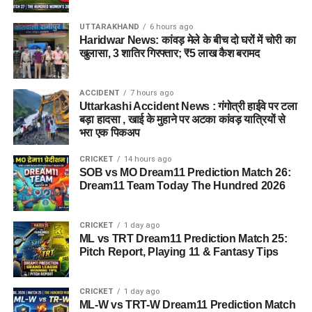
छंटनी किए गए कर्मचारियों को दोबारा अवसर देने का प्रावधान।
UTTARAKHAND
6 hours ago
वन विकास निगम की सेवा नियमावली में संशोधन, स्केलर पद के
Haridwar News: कांवड़ मेले के बीच दो घरों में चोरी का
खुलासा, 3 शातिर गिरफ्तार; ₹5 लाख कैश बरामद
लिए 100 अंकों की परीक्षा होगी।
ईको टूरिज्म को बढ़ावा देने के लिए जड़ी-बूटियों से जुड़ी
उच्चाधिकार प्राप्त समिति में संशोधन किया जा सकेगा।
ACCIDENT
7 hours ago
Uttarkashi Accident News : गंगोत्री हाईवे पर टला
बड़ा हादसा , खाई के मुहाने पर अटका कांवड़ यात्रियों से
भरा एक पिकअप
CRICKET
14 hours ago
SOB vs MO Dream11 Prediction Match 26:
Dream11 Team Today The Hundred 2026
CRICKET
1 day ago
ML vs TRT Dream11 Prediction Match 25:
Pitch Report, Playing 11 & Fantasy Tips
CRICKET
1 day ago
ML-W vs TRT-W Dream11 Prediction Match