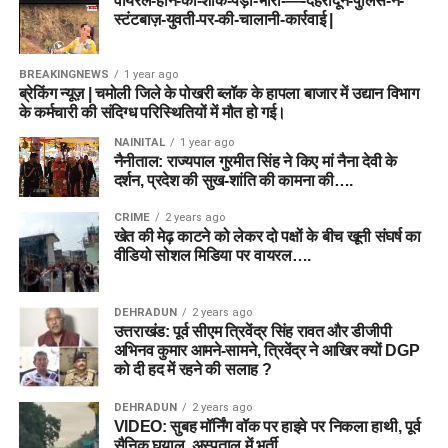
वायरल-होने-का-शौक-पड़ा-भारी-—-देहरादून-पुलिस-ने-
स्टंटबाज़-युवती-पर-की-चालानी-कार्रवाई |
BREAKINGNEWS
1 year ago
ब्रेकिंग न्यूज़ | चमोली जिले के पोखरी ब्लॉक के हापला बाजार में उद्यान विभाग
के कर्मचारी की संदिग्ध परिस्थितियों में मौत हो गई।
NAINITAL
1 year ago
नैनीताल: राज्यपाल गुरमीत सिंह ने किए मां नैना देवी के
दर्शन, प्रदेश की सुख-शांति की कामना की….
CRIME
2 years ago
खेत की मेढ़ काटने को लेकर दो पक्षों के बीच खूनी संघर्ष का
वीडियो सोशल मिडिया पर वायरल….
DEHRADUN
2 years ago
उत्तराखंड: पूर्व सीएम त्रिवेंद्र सिंह रावत और डीजीपी
अभिनव कुमार आमने-सामने, त्रिवेंद्र ने आखिर क्यों DGP
को दी हद में रहने की सलाह ?
DEHRADUN
2 years ago
VIDEO: सुबह मॉर्निंग वॉक पर हाइवे पर निकला हाथी, पूर्व
सैनिक घयाल, अस्पताल में भर्ती