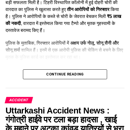
uttarakashi: धराली में तबाही क्यों बनी भयावह? जानिए कैसे
बड़ी सफलता मिली है। टिहरी विस्थापित कॉलोनी में हुई दोहरी चोरी की
अचानक बढ़ा खीरगंगा का जलस्तर
वारदात का पुलिस ने खुलासा करते हुए
तीन आरोपियों को गिरफ्तार
किया
DON'T MISS
है। पुलिस ने आरोपियों के कब्जे से चोरी के जेवरात बेचकर मिली
₹5 लाख
उत्तरकाशी आपदा: सीएम धामी ने नियंत्रण कक्ष से की समीक्षा, राहत
की नकदी
, वारदात में इस्तेमाल किया गया टैम्पो और मृतक गृहस्वामी के
कार्यों को युद्धस्तर पर आगे बढ़ाने के निर्देश
दस्तावेज बरामद किए हैं।
पुलिस के मुताबिक, गिरफ्तार आरोपियों में
अक्षय उर्फ गोलू, सोनू सैनी और
सोनू शर्मा
शामिल हैं। इनमें से एक आरोपी पुलिस की चेकिंग से बचने के लिए
मृतक के पुलिस कार्ड का इस्तेमाल कर रहा था।
Table of Contents
CONTINUE READING
Haridwar News: 3 शातिर चोर गिरफ्तार; ₹5 लाख कैश बरामद
29 जुलाई की रात हुई थी चोरी
ACCIDENT
CCTV फुटेज से पुलिस को मिला सुराग
Uttarkashi Accident News :
BHEL स्टेडियम के पास से पहला आरोपी गिरफ्तार
गंगोत्री हाईवे पर टला बड़ा हादसा , खाई
धामपुर में बेचे थे चोरी के जेवर
के मुहाने पर अटका कांवड़ यात्रियों से भरा