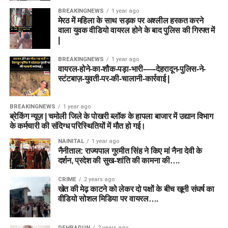
BREAKINGNEWS
1 year ago
मेरठ में महिला के साथ सड़क पर अश्लील हरकत करने
वाला युवक वीडियो वायरल होने के बाद पुलिस की गिरफ्त में
|
BREAKINGNEWS
1 year ago
वायरल-होने-का-शौक-पड़ा-भारी-—-देहरादून-पुलिस-ने-
स्टंटबाज़-युवती-पर-की-चालानी-कार्रवाई |
BREAKINGNEWS
1 year ago
ब्रेकिंग न्यूज़ | चमोली जिले के पोखरी ब्लॉक के हापला बाजार में उद्यान विभाग
के कर्मचारी की संदिग्ध परिस्थितियों में मौत हो गई।
NAINITAL
1 year ago
नैनीताल: राज्यपाल गुरमीत सिंह ने किए मां नैना देवी के
दर्शन, प्रदेश की सुख-शांति की कामना की….
CRIME
2 years ago
खेत की मेढ़ काटने को लेकर दो पक्षों के बीच खूनी संघर्ष का
वीडियो सोशल मिडिया पर वायरल….
DEHRADUN
2 years ago