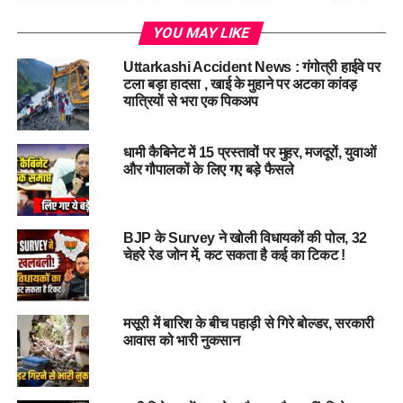
YOU MAY LIKE
Uttarkashi Accident News : गंगोत्री हाईवे पर
टला बड़ा हादसा , खाई के मुहाने पर अटका कांवड़
यात्रियों से भरा एक पिकअप
धामी कैबिनेट में 15 प्रस्तावों पर मुहर, मजदूरों, युवाओं
मुख्यमंत्री पुष्कर सिंह धामी
ने कहा कि सभी एजेंसियां युद्धस्तर पर रेस्क्यू
और गौपालकों के लिए गए बड़े फैसले
ऑपरेशन में जुटी हैं। कल 130 लोगों को सुरक्षित निकाला गया। सेना के
हेलीकॉप्टर तैयार हैं और जैसे ही मौसम साफ होगा, एयर रेस्क्यू शुरू किया
जाएगा।”
BJP के Survey ने खोली विधायकों की पोल, 32
चेहरे रेड जोन में, कट सकता है कई का टिकट !
धामी ने बताया कि 10 डीएसपी, 3 एसपी और लगभग 160 पुलिसकर्मी राहत
कार्यों में लगे हुए हैं। देहरादून स्थित राज्य आपदा प्रबंधन केंद्र 24 घंटे काम
कर रहा है। इलाके में बिजली गुल है और मोबाइल नेटवर्क पूरी तरह ठप है,
जिससे राहत कार्यों में भी चुनौतियां आ रही हैं।
मसूरी में बारिश के बीच पहाड़ी से गिरे बोल्डर, सरकारी
आवास को भारी नुकसान