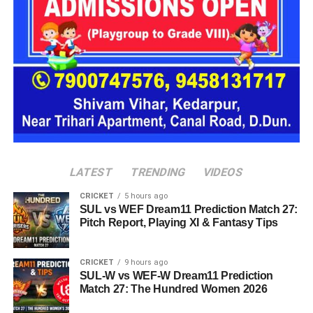
प्रस्तावित आलंबन गांव में कॉटेज और छोटे घर विकसित किए जाएंगे। यहां
एक परिवार की तर्ज पर लोगों को रखा जाएगा। योजना के मुताबिक, एक
यूनिट में करीब दो महिलाएं, चार बच्चे और एक किशोरी को शामिल किया
जाएगा। इस तरह उन्हें एक परिवार की तरह साथ रहने का अवसर मिलेगा।
हर यूनिट में अलग किचन जैसी सुविधाएं भी होंगी, ताकि वहां रहने वाली
महिलाओं और बच्चों को रोजमर्रा के जीवन में ज्यादा स्वतंत्रता और जिम्मेदारी
का अनुभव हो सके। प्रस्तावित परिसर में कुल 16 घर विकसित किए
जाएंगे, जिनमें करीब 88 लोगों के रहने की व्यवस्था होगी।
LATEST
TRENDING
VIDEOS
CRICKET
5 hours ago
SUL vs WEF Dream11 Prediction Match 27:
Pitch Report, Playing XI & Fantasy Tips
CRICKET
9 hours ago
SUL-W vs WEF-W Dream11 Prediction
Match 27: The Hundred Women 2026