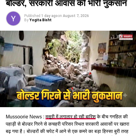
बोल्डर, सरकारी आवास को भारी नुकसान
इसके तहत श्रमिकों को हर महीने की 7 तारीख तक वेतन देना
होगा। पुरुष और महिला कर्मचारियों को समान काम के लिए समान
Published
1 day ago
on
August 7, 2026
मजदूरी का प्रावधान भी किया गया है।
By
Yogita Bisht
पढ़े धामी कैबिनेट के प्रमुख फैसले
Mussoorie News :
मसूरी में लगातार हो रही बारिश
के बीच गनहिल की
GST संशोधित अध्यादेश को मंजूरी।
पहाड़ी से बोल्डर गिरने से कचहरी परिसर स्थित सरकारी आवासों पर खतरा
नैनीताल हाईकोर्ट के लिए हल्द्वानी गौलापार में 30 हेक्टेयर जमीन
बढ़ गया है। बोल्डरों की चपेट में आने से एक कमरे का बड़ा हिस्सा बुरी तरह