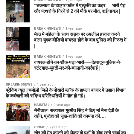
“चकराता के टाइगर फॉल में प्रकृति का कहर — भारी पेड़
और पत्थरों के गिरने से 2 की मौके पर मौत, कई घायल |
BREAKINGNEWS
1 year ago
मेरठ में महिला के साथ सड़क पर अश्लील हरकत करने
वाला युवक वीडियो वायरल होने के बाद पुलिस की गिरफ्त में
|
BREAKINGNEWS
1 year ago
वायरल-होने-का-शौक-पड़ा-भारी-—-देहरादून-पुलिस-ने-
स्टंटबाज़-युवती-पर-की-चालानी-कार्रवाई |
BREAKINGNEWS
1 year ago
ब्रेकिंग न्यूज़ | चमोली जिले के पोखरी ब्लॉक के हापला बाजार में उद्यान विभाग
के कर्मचारी की संदिग्ध परिस्थितियों में मौत हो गई।
NAINITAL
1 year ago
नैनीताल: राज्यपाल गुरमीत सिंह ने किए मां नैना देवी के
दर्शन, प्रदेश की सुख-शांति की कामना की….
CRIME
2 years ago
खेत की मेढ़ काटने को लेकर दो पक्षों के बीच खूनी संघर्ष का