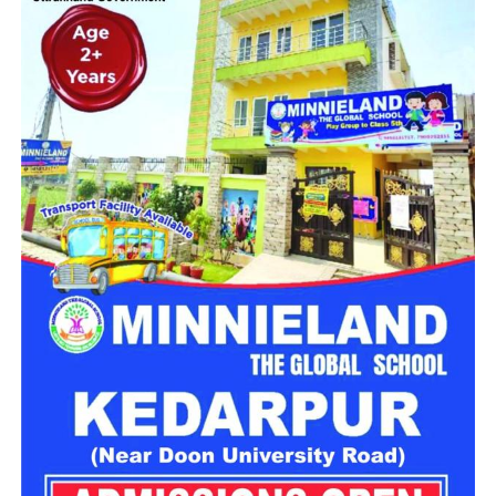
मिलेगा परिवार जैसा घर!
महिला सशक्तिकरण एवं बाल विकास विभाग की ओर से इसके लिए ‘आलंबन
गांव’ विकसित करने की योजना तैयार की जा रही है। इस योजना का उद्देश्य
नारी निकेतन में रहने वाली महिलाओं और बच्चों को सुरक्षित माहौल के साथ-
साथ घर जैसा अपनापन और स्वतंत्रता देना है।
उत्तराखंड में बन रहा ‘आलंबन गांव’
महिला सशक्तिकरण एवं बाल विकास विभाग
के निदेशक आईएएस बंशीलाल
राणा के मुताबिक, नारी निकेतन में आने वाली कई महिलाएं और बच्चे खुद को
एक बंद संस्थान या जेल जैसी जगह पर महसूस करते हैं। यही वजह है कि
कई बार बच्चे वहां से निकलने या भागने की कोशिश तक करने लगते हैं।
इसी समस्या को ध्यान में रखते हुए विभाग अब ऐसा इंफ्रास्ट्रक्चर तैयार
करने की दिशा में काम कर रहा है, जहां रहने वाले लोगों को संस्थागत माहौल
के बजाय परिवार जैसा वातावरण मिल सके।
16 घरों में मिलेगा परिवार जैसा माहौल