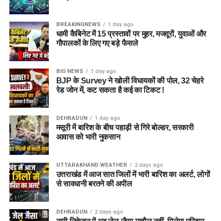
5 एकड़ जमीन की हो रही है तलाश
BREAKINGNEWS
1 day ago
आलंबन गांव विकसित करने के लिए करीब 5 एकड़ जमीन की आवश्यकता
धामी कैबिनेट में 15 प्रस्तावों पर मुहर, मजदूरों, युवाओं और
बताई गई है। विभाग की पहली प्राथमिकता देहरादून जिले या उसके
गौपालकों के लिए गए बड़े फैसले
आसपास जमीन तलाशने की थी, लेकिन फिलहाल उपयुक्त जमीन उपलब्ध
नहीं हो पाई है। अब विभाग की ओर से हरिद्वार और आसपास के क्षेत्रों में
BIG NEWS
1 day ago
जमीन की तलाश की जा रही है। अधिकारियों को उम्मीद है कि हरिद्वार में
BJP के Survey ने खोली विधायकों की पोल, 32 चेहरे
इसके लिए उपयुक्त जमीन मिल सकती है।
रेड जोन में, कट सकता है कई का टिकट !
इसके अलावा उत्तरकाशी जिले के चिन्यालीसौड़ में भी एक जमीन को लेकर
DEHRADUN
1 day ago
संभावनाएं देखी जा रही हैं। विभाग यह जांच कर रहा है कि वहां की जमीन
मसूरी में बारिश के बीच पहाड़ी से गिरे बोल्डर, सरकारी
और परिस्थितियां आलंबन गांव के निर्माण के लिए उपयुक्त हैं या नहीं।
आवास को भारी नुकसान
महिलाओं और बच्चों को मिलेगा नया जीवन
UTTARAKHAND WEATHER
2 days ago
उत्तराखंड में आज सात जिलों में भारी बारिश का अलर्ट, लोगों
आलंबन गांव की यह योजना सिर्फ एक नया भवन या परिसर तैयार करने की
से सावधानी बरतने की अपील
कवायद नहीं है, बल्कि नारी निकेतन में रहने वाली महिलाओं और बच्चों के
प्रति सोच में बदलाव की कोशिश भी है।
DEHRADUN
2 days ago