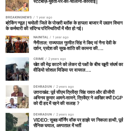
स्टंटबाज़-युवती-पर-की-चालानी-कार्रवाई |
BREAKINGNEWS
1 year ago
ब्रेकिंग न्यूज़ | चमोली जिले के पोखरी ब्लॉक के हापला बाजार में उद्यान विभाग
के कर्मचारी की संदिग्ध परिस्थितियों में मौत हो गई।
NAINITAL
1 year ago
नैनीताल: राज्यपाल गुरमीत सिंह ने किए मां नैना देवी के
दर्शन, प्रदेश की सुख-शांति की कामना की….
CRIME
2 years ago
खेत की मेढ़ काटने को लेकर दो पक्षों के बीच खूनी संघर्ष का
वीडियो सोशल मिडिया पर वायरल….
DEHRADUN
2 years ago
उत्तराखंड: पूर्व सीएम त्रिवेंद्र सिंह रावत और डीजीपी
अभिनव कुमार आमने-सामने, त्रिवेंद्र ने आखिर क्यों DGP
को दी हद में रहने की सलाह ?
DEHRADUN
2 years ago
VIDEO: सुबह मॉर्निंग वॉक पर हाइवे पर निकला हाथी, पूर्व
सैनिक घयाल, अस्पताल में भर्ती