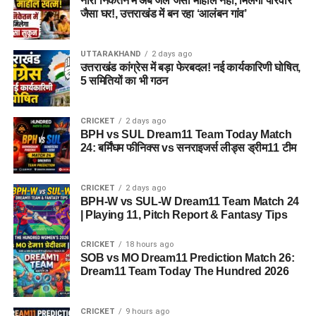
नारी निकेतन में अब जेल जैसा माहौल नहीं, मिलेगा परिवार
अगर यह योजना धरातल पर उतरती है तो संस्थागत जीवन की जगह उन्हें
जैसा घर!, उत्तराखंड में बन रहा ‘आलंबन गांव’
परिवार जैसा माहौल, बेहतर स्वतंत्रता और सामाजिक वातावरण मिल
सकेगा। इससे बच्चों और महिलाओं के मानसिक और सामाजिक विकास में
भी मदद मिलने की उम्मीद है।
UTTARAKHAND
2 days ago
उत्तराखंड कांग्रेस में बड़ा फेरबदल! नई कार्यकारिणी घोषित,
5 समितियों का भी गठन
CRICKET
2 days ago
BPH vs SUL Dream11 Team Today Match
24: बर्मिंघम फीनिक्स vs सनराइजर्स लीड्स ड्रीम11 टीम
CRICKET
2 days ago
BPH-W vs SUL-W Dream11 Team Match 24
| Playing 11, Pitch Report & Fantasy Tips
CRICKET
18 hours ago
SOB vs MO Dream11 Prediction Match 26:
Dream11 Team Today The Hundred 2026
CRICKET
9 hours ago