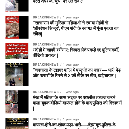
बरसे अपशब्द, चुप्पी पर उठे सवाल
BREAKINGNEWS
1 year ago
“सासाराम की मुस्लिम महिलाओं ने रचाया मेहंदी से
‘ऑपरेशन सिन्दूर’, पीएम मोदी के स्वागत में गूंजा एकता का
संदेश|
BREAKINGNEWS
1 year ago
भदोही में खाकी शर्मसार: रिश्वत लेते पकड़े गए पुलिसकर्मी,
वीडियो वायरल |
BREAKINGNEWS
1 year ago
“चकराता के टाइगर फॉल में प्रकृति का कहर — भारी पेड़
और पत्थरों के गिरने से 2 की मौके पर मौत, कई घायल |
BREAKINGNEWS
1 year ago
मेरठ में महिला के साथ सड़क पर अश्लील हरकत करने
वाला युवक वीडियो वायरल होने के बाद पुलिस की गिरफ्त में
|
BREAKINGNEWS
1 year ago
वायरल-होने-का-शौक-पड़ा-भारी-—-देहरादून-पुलिस-ने-