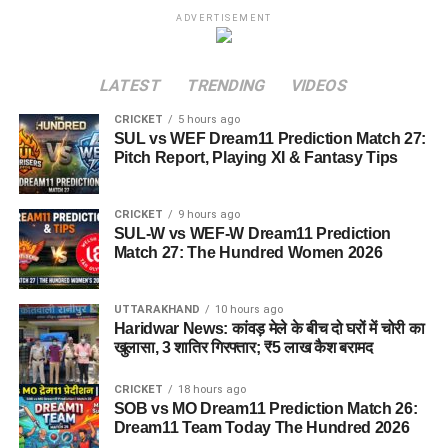
ADVERTISEMENT
LATEST
TRENDING
VIDEOS
CRICKET
5 hours ago
SUL vs WEF Dream11 Prediction Match 27:
Pitch Report, Playing XI & Fantasy Tips
CRICKET
9 hours ago
SUL-W vs WEF-W Dream11 Prediction
Match 27: The Hundred Women 2026
UTTARAKHAND
10 hours ago
Haridwar News: कांवड़ मेले के बीच दो घरों में चोरी का
खुलासा, 3 शातिर गिरफ्तार; ₹5 लाख कैश बरामद
CRICKET
18 hours ago
SOB vs MO Dream11 Prediction Match 26:
Dream11 Team Today The Hundred 2026