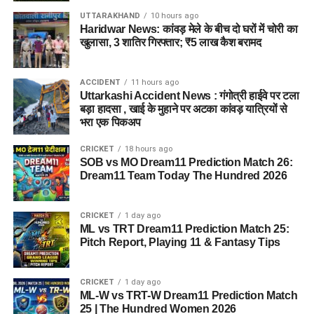
UTTARAKHAND
10 hours ago
Haridwar News: कांवड़ मेले के बीच दो घरों में चोरी का
खुलासा, 3 शातिर गिरफ्तार; ₹5 लाख कैश बरामद
जेल नहीं, रेजिडेंशियल कॉम्प्लेक्स जैसा
होगा माहौल
ACCIDENT
11 hours ago
Uttarkashi Accident News : गंगोत्री हाईवे पर टला
आलंबन गांव की सबसे खास बात यही होगी कि यहां रहने वाली महिलाओं
बड़ा हादसा , खाई के मुहाने पर अटका कांवड़ यात्रियों से
और बच्चों को यह महसूस न हो कि वे किसी जेल या बंद संस्थान में रह रहे
भरा एक पिकअप
हैं। इसके बजाय पूरा परिसर एक रेजिडेंशियल कॉम्प्लेक्स की तरह विकसित
CRICKET
18 hours ago
किया जाएगा, जहां सुरक्षा के साथ रहने, पढ़ाई, दैनिक जीवन और सामाजिक
SOB vs MO Dream11 Prediction Match 26:
विकास से जुड़ी सुविधाएं उपलब्ध होंगी।
Dream11 Team Today The Hundred 2026
परिसर को आधुनिक सुविधाओं से लैस करने की योजना है। यहां आंगनबाड़ी
CRICKET
1 day ago
केंद्र भी खोले जाएंगे। जरूरत पड़ने पर प्राथमिक विद्यालय की सुविधा भी
ML vs TRT Dream11 Prediction Match 25:
उपलब्ध कराई जा सकती है। इस पहल का मकसद सिर्फ महिलाओं और
Pitch Report, Playing 11 & Fantasy Tips
बच्चों को रहने की जगह देना नहीं, बल्कि उन्हें ऐसा वातावरण उपलब्ध कराना
है, जहां वे खुद को सुरक्षित, सम्मानित और परिवार का हिस्सा महसूस कर
CRICKET
1 day ago
सकें।
ML-W vs TRT-W Dream11 Prediction Match
25 | The Hundred Women 2026