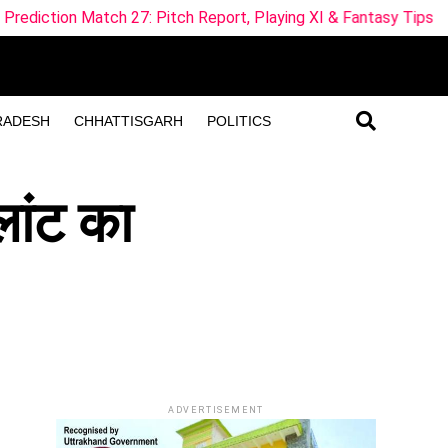
: Pitch Report, Playing XI & Fantasy Tips
SUL-W vs WE
RADESH
CHHATTISGARH
POLITICS
्लांट का
ADVERTISEMENT