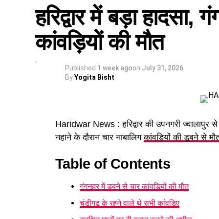
कैबिनेट ने
उत्तराखंड मजदूरी संहिता नियमावली
को म
हरिद्वार में बड़ा हादसा, ग
होगा। पुरुष और महिला कर्मचारियों को समान काम 
कांवड़ियों की मौत
Published
1 week ago
on
July 31, 2026
By
Yogita Bisht
Haridwar News : हरिद्वार की उपनगरी ज्वालापुर से
नहाने के दौरान चार नाबालिग
कांवड़ियों की डूबने से मौ
Table of Contents
गंगनहर में डूबने से चार कांवड़ियों की मौत
पढ़े धामी कैबिनेट के प्रमुख फैसले
चंडीगढ़ के रहने वाले थे सभी कांवड़िए