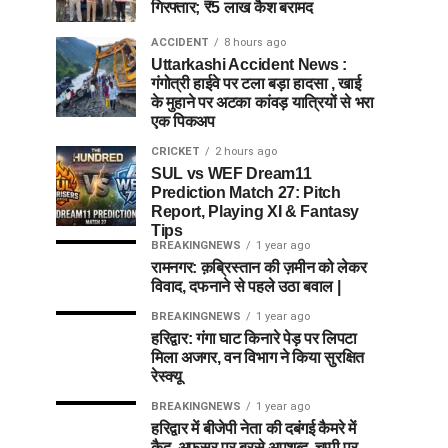
गिरफ्तार; ₹5 लाख कैश बरामद
ACCIDENT
8 hours ago
Uttarkashi Accident News :
गंगोत्री हाईवे पर टला बड़ा हादसा , खाई
के मुहाने पर अटका कांवड़ यात्रियों से भरा
एक पिकअप
CRICKET
2 hours ago
SUL vs WEF Dream11
Prediction Match 27: Pitch
Report, Playing XI & Fantasy
Tips
BREAKINGNEWS
1 year ago
रामनगर: क़ब्रिस्तान की ज़मीन को लेकर
विवाद, दफनाने से पहले उठा बवाल |
BREAKINGNEWS
1 year ago
हरिद्वार: गंगा घाट किनारे पेड़ पर लिपटा
मिला अजगर, वन विभाग ने किया सुरक्षित
रेस्क्यू
BREAKINGNEWS
1 year ago
हरिद्वार में बीजेपी नेता की दबंगई कैमरे में
कैद, अफसर पर बरसे अपशब्द, चुप्पी पर