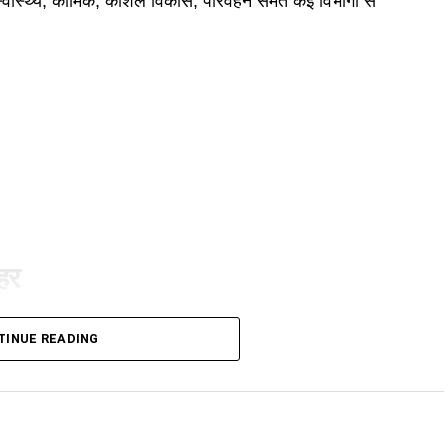
 स्वास्थ्य, कार्मिक, कौशल विकास, परिवहन समेत कई विभागों से
ुहर
ी है। कैबिनेट ने गोपालन योजना में सामान्य वर्ग को भी शामिल
TINUE READING
गी और वे गाय या भैंस खरीद सकेंगे।