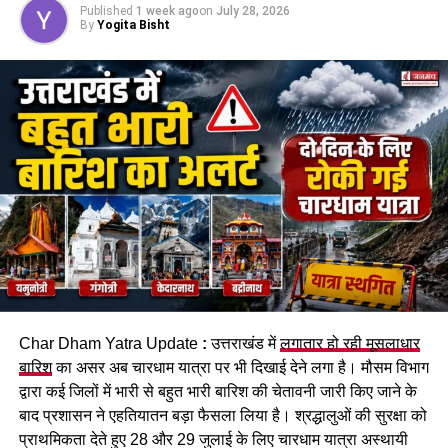
Published
1 week ago
on
July 28, 2026
उच्चाधिकार प्राप्त समिति में संशोधन किया जा सकेगा।
By
Yogita Bisht
चंडीगढ़ के रहने वाले थे सभी कांवड़िए
एसपी सिटी अभय सिंह के मुताबिक,
कांवड़ यात्रा
को देखते हुए घाटों पर
चेतावनी बोर्ड लगाए गए हैं और SDRF के जवानों की तैनाती भी की गई है।
इसके बावजूद ये कांवड़िए निर्धारित घाट से अलग जाकर नहर में स्नान कर
रहे थे। इसी दौरान चारों गहरे पानी में डूब गए।
सुरक्षित घाटों पर ही स्नान करने की अपील
पुलिस ने शवों को कब्जे में लेकर पोस्टमार्टम की कार्रवाई शुरू कर दी है।
प्रशासन की ओर से श्रद्धालुओं से अपील की जा रही है कि वे निर्धारित और
Char Dham Yatra Update
:
उत्तराखंड में
लगातार हो रही मूसलाधार
सुरक्षित घाटों पर ही स्नान करें और चेतावनी वाले स्थानों पर जाने से बचें।
बारिश
का असर अब चारधाम यात्रा पर भी दिखाई देने लगा है। मौसम विभाग
द्वारा कई जिलों में भारी से बहुत भारी बारिश की चेतावनी जारी किए जाने के
बाद प्रशासन ने एहतियातन बड़ा फैसला लिया है। श्रद्धालुओं की सुरक्षा को
प्राथमिकता देते हुए 28 और 29 जुलाई के लिए चारधाम यात्रा अस्थायी