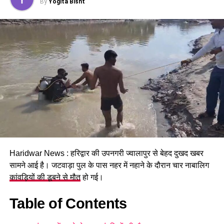
मजदूरी का प्रावधान भी किया गया है।
By
Yogita Bisht
पढ़े धामी कैबिनेट के प्रमुख फैसले
Haridwar News : हरिद्वार की उपनगरी ज्वालापुर से बेहद दुखद खबर
सामने आई है। जटवाड़ा पुल के पास नहर में नहाने के दौरान चार नाबालिग
GST संशोधित अध्यादेश को मंजूरी।
कांवड़ियों की डूबने से मौत
हो गई।
नैनीताल हाईकोर्ट के लिए हल्द्वानी गौलापार में 30 हेक्टेयर जमीन
देने का फैसला।
Table of Contents
राज्य क्रीड़ा विश्वविद्यालय हल्द्वानी के लिए 122 पदों के सृजन को