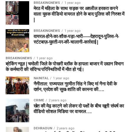
BREAKINGNEWS
1 year ago
मेरठ में महिला के साथ सड़क पर अश्लील हरकत करने
वाला युवक वीडियो वायरल होने के बाद पुलिस की गिरफ्त में
|
BREAKINGNEWS
1 year ago
वायरल-होने-का-शौक-पड़ा-भारी-—-देहरादून-पुलिस-ने-
स्टंटबाज़-युवती-पर-की-चालानी-कार्रवाई |
BREAKINGNEWS
1 year ago
ब्रेकिंग न्यूज़ | चमोली जिले के पोखरी ब्लॉक के हापला बाजार में उद्यान विभाग
के कर्मचारी की संदिग्ध परिस्थितियों में मौत हो गई।
NAINITAL
1 year ago
नैनीताल: राज्यपाल गुरमीत सिंह ने किए मां नैना देवी के
दर्शन, प्रदेश की सुख-शांति की कामना की….
CRIME
2 years ago
खेत की मेढ़ काटने को लेकर दो पक्षों के बीच खूनी संघर्ष का
वीडियो सोशल मिडिया पर वायरल….
DEHRADUN
2 years ago