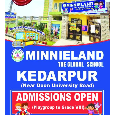
स्थगित
चारधाम यात्रा मार्ग पर विभिन्न स्थानों पर भूस्खलन होने से आवाजाही
प्रभावित हुई है। इन्हीं परिस्थितियों को देखते हुए गढ़वाल आयुक्त आनंद
स्वरूप ने 28 और 29 जुलाई को यात्रा स्थगित करने के निर्देश जारी किए
हैं। प्रशासन का कहना है कि मौसम की स्थिति सामान्य होने और मार्ग पूरी
तरह सुरक्षित होने के बाद ही यात्रा दोबारा शुरू करने पर फैसला लिया
जाएगा।
लगातार हो रही बारिश ने बढ़ाई परेशानी
राज्य के कई जिलों में बारिश का प्रभाव लगातार बना हुआ है। मौसम विभाग
के अनुसार उत्तरकाशी, देहरादून, टिहरी, रुद्रप्रयाग, चमोली, ऊधम सिंह
नगर, बागेश्वर, पिथौरागढ़ और नैनीताल में भारी से बहुत भारी वर्षा होने की
संभावना है। इसके अलावा कुछ क्षेत्रों में तेज गर्जना, बिजली गिरने और
अचानक बाढ़ जैसी परिस्थितियां भी बन सकती हैं।