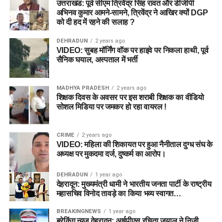
उत्तराखंड: पूर्व सीएम त्रिवेंद्र सिंह रावत और डीजीपी
अभिनव कुमार आमने-सामने, त्रिवेंद्र ने आखिर क्यों DGP
को दी हद में रहने की सलाह ?
DEHRADUN
2 years ago
VIDEO: सुबह मॉर्निंग वॉक पर हाइवे पर निकला हाथी, पूर्व
सैनिक घयाल, अस्पताल में भर्ती
MADHYA PRADESH
2 years ago
शिक्षक दिवस के अवसर पर इस शराबी शिक्षक का वीडियो
सोशल मिडिया पर जमकर हो रहा वायरल !
CRIME
2 years ago
VIDEO: महिला की शिकायत पर हुआ नैनीताल दुग्ध संघ के
अध्यक्ष पर मुकदमा दर्ज, दुष्कर्म का आरोप।
DEHRADUN
1 year ago
देहरादून: मुख्यमंत्री धामी ने भारतीय जनता पार्टी के राष्ट्रीय
महासचिव विनोद तावड़े का किया भव्य स्वागत…
BREAKINGNEWS
1 year ago
ब्रेकिंग न्यूज़ देहरादून: आईपीएस रचिता जुयाल ने निजी