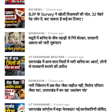
BIG NEWS
3 hours ago
BJP के Survey ने खोली विधायकों की पोल, 32 चेहरे
राज्य आपदा प्रबंधन तंत्र और जिला प्रशासन को संवेदनशील इलाकों में
रेड जोन में, कट सकता है कई का टिकट !
सतर्क रहने के निर्देश दिए गए हैं। साथ ही भूस्खलन संभावित क्षेत्रों पर
लगातार निगरानी रखी जा रही है, ताकि किसी भी आपात स्थिति से समय
DEHRADUN
5 hours ago
रहते निपटा जा सके।
मसूरी में बारिश के बीच पहाड़ी से गिरे बोल्डर, सरकारी
आवास को भारी नुकसान
मौसम विभाग और प्रशासन की ताजा
एडवाइजरी देखने की अपील
UTTARAKHAND WEATHER
6 hours ago
उत्तराखंड में आज सात जिलों में भारी बारिश का अलर्ट, लोगों
से सावधानी बरतने की अपील
प्रशासन ने चारधाम यात्रा पर जाने वाले श्रद्धालुओं और अन्य यात्रियों से
अपील की है कि वे यात्रा शुरू करने से पहले मौसम विभाग और प्रशासन की
ताजा एडवाइजरी जरूर देखें। जब तक मौसम अनुकूल नहीं हो जाता, तब
DEHRADUN
7 hours ago
नारी निकेतन में अब जेल जैसा माहौल नहीं, मिलेगा परिवार
तक अनावश्यक यात्रा से बचें और केवल आधिकारिक सूचना के आधार पर
जैसा घर!, उत्तराखंड में बन रहा ‘आलंबन गांव’
ही आगे की योजना बनाएं।
UTTARAKHAND
8 hours ago
उत्तराखंड कांग्रेस में बड़ा फेरबदल! नई कार्यकारिणी घोषित,