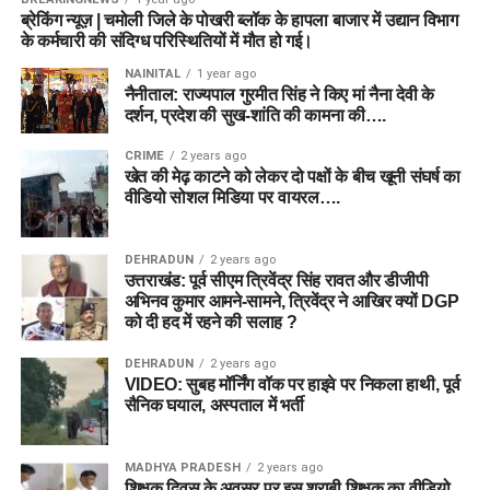
ब्रेकिंग न्यूज़ | चमोली जिले के पोखरी ब्लॉक के हापला बाजार में उद्यान विभाग
के कर्मचारी की संदिग्ध परिस्थितियों में मौत हो गई।
NAINITAL
1 year ago
नैनीताल: राज्यपाल गुरमीत सिंह ने किए मां नैना देवी के
दर्शन, प्रदेश की सुख-शांति की कामना की….
CRIME
2 years ago
खेत की मेढ़ काटने को लेकर दो पक्षों के बीच खूनी संघर्ष का
वीडियो सोशल मिडिया पर वायरल….
DEHRADUN
2 years ago
उत्तराखंड: पूर्व सीएम त्रिवेंद्र सिंह रावत और डीजीपी
अभिनव कुमार आमने-सामने, त्रिवेंद्र ने आखिर क्यों DGP
को दी हद में रहने की सलाह ?
DEHRADUN
2 years ago
VIDEO: सुबह मॉर्निंग वॉक पर हाइवे पर निकला हाथी, पूर्व
सैनिक घयाल, अस्पताल में भर्ती
MADHYA PRADESH
2 years ago
शिक्षक दिवस के अवसर पर इस शराबी शिक्षक का वीडियो