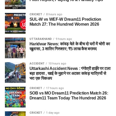
धार्मिक स्थल की पवित्रता और मर्यादा का
CRICKET
8 hours ago
SUL-W vs WEF-W Dream11 Prediction
करें सम्मान
Match 27: The Hundred Women 2026
पुलिस ने स्पष्ट किया है कि बदरीनाथ धाम में धार्मिक मर्यादा और कानून
UTTARAKHAND
9 hours ago
व्यवस्था से किसी भी तरह का समझौता नहीं किया जाएगा। यात्रा के दौरान
Haridwar News: कांवड़ मेले के बीच दो घरों में चोरी का
श्रद्धालुओं की सुरक्षा, शांति व्यवस्था और धाम की गरिमा बनाए रखने के लिए
खुलासा, 3 शातिर गिरफ्तार; ₹5 लाख कैश बरामद
संदिग्ध गतिविधियों पर लगातार नजर रखी जा रही है।
ACCIDENT
10 hours ago
पुलिस ने लोगों से भी अपील की है कि बदरीनाथ धाम जैसे धार्मिक स्थल की
Uttarkashi Accident News : गंगोत्री हाईवे पर टला
पवित्रता और मर्यादा का सम्मान करें। नियमों का उल्लंघन करने वालों के
बड़ा हादसा , खाई के मुहाने पर अटका कांवड़ यात्रियों से
खिलाफ नियमानुसार सख्त कार्रवाई की जाएगी।
भरा एक पिकअप
CRICKET
17 hours ago
SOB vs MO Dream11 Prediction Match 26:
Dream11 Team Today The Hundred 2026
CRICKET
1 day ago