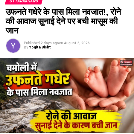
UTTARAKHAND
उफनते गधेरे के पास मिला नवजात!, रोने
की आवाज सुनाई देने पर बची मासूम की
जान
स्थानीय निवासियों से की मुलाकात
निरीक्षण के बाद मुख्यमंत्री ने स्थानीय नागरिकों एवं युवाओं से भेंट की और
Published
2 days ago
on
August 6, 2026
प्रदेश सरकार की जनकल्याणकारी योजनाओं व विकास कार्यों को लेकर
By
Yogita Bisht
फीडबैक प्राप्त किया। उन्होंने सभी को आश्वस्त किया कि सरकार हर वर्ग
के हित को ध्यान में रखते हुए काम कर रही है और राज्य के सर्वांगीण विकास
हेतु प्रतिबद्ध है।