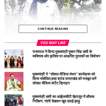
CONTINUE READING
YOU MAY LIKE
राज्यपाल ने किया मुख्यमंत्री पुष्कर सिंह धामी के
व्यक्तित्व और कृतित्व पर आधारित पुस्तकों का विमोचन
मुख्यमंत्री धामी ने बताया कि प्रदेश सरकार द्वारा एप्पल मिशन के तहत सेब
के बागान लगाने वाले किसानों को 80 प्रतिशत तक की सब्सिडी प्रदान की
मुख्यमंत्री ने “सोशल मीडिया मंथन” कार्यक्रम को
किया संबोधित,कहा ब्रांड उत्तराखंड को मजबूत करें
जा रही है। यह योजना राज्य के किसानों को आर्थिक रूप से सशक्त बनाने
सोशल मीडिया कंटेंट क्रिएटर
और बागवानी क्षेत्र को नई दिशा देने में सहायक सिद्ध हो रही है।
मुख्यमंत्री धामी का आईएसबीटी देहरादून में औचक
निरीक्षण, गंदगी देखकर खुद उठाई झाड़ू