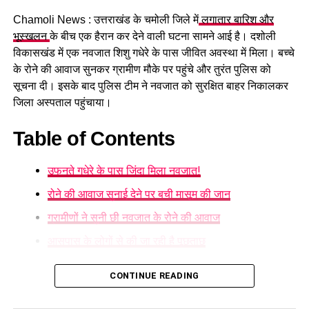
Chamoli News : उत्तराखंड के चमोली जिले में
लगातार बारिश और
भूस्खलन
के बीच एक हैरान कर देने वाली घटना सामने आई है। दशोली
विकासखंड में एक नवजात शिशु गधेरे के पास जीवित अवस्था में मिला। बच्चे
के रोने की आवाज सुनकर ग्रामीण मौके पर पहुंचे और तुरंत पुलिस को
सूचना दी। इसके बाद पुलिस टीम ने नवजात को सुरक्षित बाहर निकालकर
RELATED TOPICS:
80 PERCENT SUBSIDY FOR FARMERS
जिला अस्पताल पहुंचाया।
APPLE FARMING IN UTTARAKHAND
CM PUSHKAR SINGH DHAMI
UTTARAKHAND APPLE MISSION
Table of Contents
UP NEXT
कौशल से मिलेगा रोजगार: ताज समूह से लेकर टाटा तक राज्य के
उफनते गधेरे के पास जिंदा मिला नवजात!
युवाओं को देंगे ट्रेनिंग
रोने की आवाज सुनाई देने पर बची मासूम की जान
DON'T MISS
देहरादून की पुलिस लाइन में राष्ट्रपति द्रौपदी मुर्मू ने किया योग, देश-
ग्रामीणों ने सुनी छी नवजात के रोने की आवाज
विदेश में दिखा उत्साह
आसपास के लोगों से की जा रही है पूछताछ
उफनते गधेरे के पास जिंदा मिला नवजात!
CONTINUE READING
गुरुवार 6 अगस्त की सुबह ग्राम पंचायत रागतोली के आसपास की है।