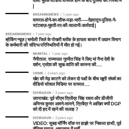
वाला युवक वीडियो वायरल होने के बाद पुलिस की गिरफ्त में
|
BREAKINGNEWS
1 year ago
वायरल-होने-का-शौक-पड़ा-भारी-—-देहरादून-पुलिस-ने-
स्टंटबाज़-युवती-पर-की-चालानी-कार्रवाई |
BREAKINGNEWS
1 year ago
ब्रेकिंग न्यूज़ | चमोली जिले के पोखरी ब्लॉक के हापला बाजार में उद्यान विभाग
के कर्मचारी की संदिग्ध परिस्थितियों में मौत हो गई।
NAINITAL
1 year ago
नैनीताल: राज्यपाल गुरमीत सिंह ने किए मां नैना देवी के
दर्शन, प्रदेश की सुख-शांति की कामना की….
CRIME
2 years ago
खेत की मेढ़ काटने को लेकर दो पक्षों के बीच खूनी संघर्ष का
वीडियो सोशल मिडिया पर वायरल….
DEHRADUN
2 years ago
उत्तराखंड: पूर्व सीएम त्रिवेंद्र सिंह रावत और डीजीपी
अभिनव कुमार आमने-सामने, त्रिवेंद्र ने आखिर क्यों DGP
को दी हद में रहने की सलाह ?
DEHRADUN
2 years ago
VIDEO: सुबह मॉर्निंग वॉक पर हाइवे पर निकला हाथी, पूर्व
सैनिक घयाल, अस्पताल में भर्ती