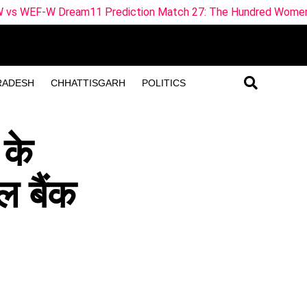
Prediction Match 27: The Hundred Women 2026
Haridwar
RADESH
CHHATTISGARH
POLITICS
 के
ल बैंक