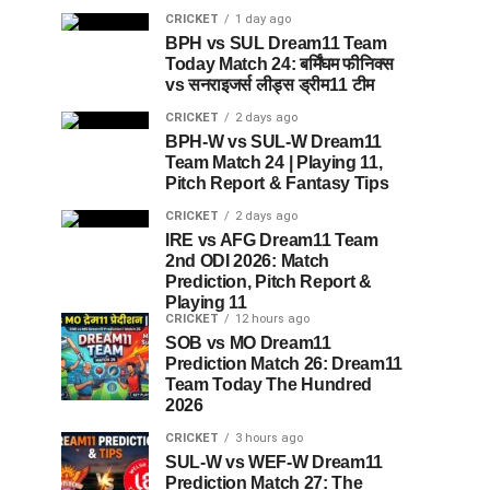
CRICKET
1 day ago
BPH vs SUL Dream11 Team
Today Match 24: बर्मिंघम फीनिक्स
vs सनराइजर्स लीड्स ड्रीम11 टीम
CRICKET
2 days ago
BPH-W vs SUL-W Dream11
Team Match 24 | Playing 11,
Pitch Report & Fantasy Tips
CRICKET
2 days ago
IRE vs AFG Dream11 Team
2nd ODI 2026: Match
Prediction, Pitch Report &
Playing 11
CRICKET
12 hours ago
SOB vs MO Dream11
Prediction Match 26: Dream11
Team Today The Hundred
2026
CRICKET
3 hours ago
SUL-W vs WEF-W Dream11
Prediction Match 27: The