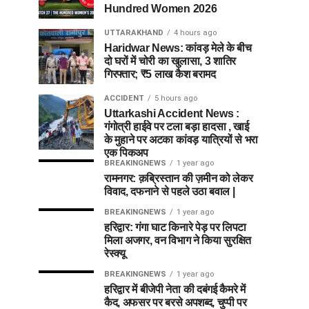
Hundred Women 2026
UTTARAKHAND
4 hours ago
Haridwar News: कांवड़ मेले के बीच
दो घरों में चोरी का खुलासा, 3 शातिर
गिरफ्तार; ₹5 लाख कैश बरामद
ACCIDENT
5 hours ago
Uttarkashi Accident News :
गंगोत्री हाईवे पर टला बड़ा हादसा , खाई
के मुहाने पर अटका कांवड़ यात्रियों से भरा
एक पिकअप
BREAKINGNEWS
1 year ago
रामनगर: क़ब्रिस्तान की ज़मीन को लेकर
विवाद, दफनाने से पहले उठा बवाल |
BREAKINGNEWS
1 year ago
हरिद्वार: गंगा घाट किनारे पेड़ पर लिपटा
मिला अजगर, वन विभाग ने किया सुरक्षित
रेस्क्यू
BREAKINGNEWS
1 year ago
हरिद्वार में बीजेपी नेता की दबंगई कैमरे में
कैद, अफसर पर बरसे अपशब्द, चुप्पी पर