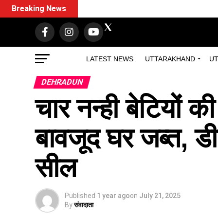
Breaking News
LATEST NEWS
UTTARAKHAND
UT
DEHRADUN
चार नन्ही बेटियों क
बावजूद घर जब्त, ड
सील
Published
1 year ago
on
July 21, 2025
By
संवादाता