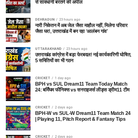
से सावधानी बरतने की अपील
कवायद नहीं है, बल्कि नारी निकेतन में रहने वाली महिलाओं और बच्चों के
प्रति सोच में बदलाव की कोशिश भी है।
DEHRADUN
23 hours ago
अगर यह योजना धरातल पर उतरती है तो संस्थागत जीवन की जगह उन्हें
नारी निकेतन में अब जेल जैसा माहौल नहीं, मिलेगा परिवार
परिवार जैसा माहौल, बेहतर स्वतंत्रता और सामाजिक वातावरण मिल
जैसा घर!, उत्तराखंड में बन रहा ‘आलंबन गांव’
सकेगा। इससे बच्चों और महिलाओं के मानसिक और सामाजिक विकास में
भी मदद मिलने की उम्मीद है।
UTTARAKHAND
23 hours ago
उत्तराखंड कांग्रेस में बड़ा फेरबदल! नई कार्यकारिणी घोषित,
5 समितियों का भी गठन
CRICKET
1 day ago
BPH vs SUL Dream11 Team Today Match
24: बर्मिंघम फीनिक्स vs सनराइजर्स लीड्स ड्रीम11 टीम
CRICKET
2 days ago
BPH-W vs SUL-W Dream11 Team Match 24
| Playing 11, Pitch Report & Fantasy Tips
CRICKET
2 days ago