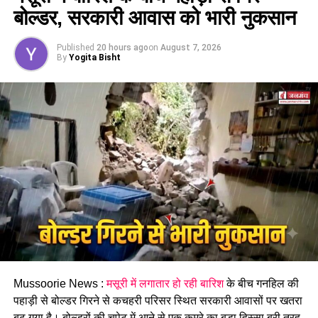
बोल्डर, सरकारी आवास को भारी नुकसान
Published
20 hours ago
on
August 7, 2026
By
Yogita Bisht
पढ़े धामी कैबिनेट के प्रमुख फैसले
GST संशोधित अध्यादेश को मंजूरी।
नैनीताल हाईकोर्ट के लिए हल्द्वानी गौलापार में 30 हेक्टेयर जमीन देने का
फैसला।
राज्य क्रीड़ा विश्वविद्यालय हल्द्वानी के लिए 122 पदों के सृजन को मंजूरी।
जल जीवन मिशन में केंद्र की गाइडलाइंस लागू होंगी।
कुष्ठ रोग से पीड़ित व्यक्ति भी सहकारी समिति का सदस्य बन सकेगा।
मेरठ से हरिद्वार तक गंगा एक्सप्रेसवे विस्तार के लिए यूपी से समझौता होगा।
वन विकास निगम की सेवा नियमावली में संशोधन
Mussoorie News :
मसूरी में लगातार हो रही बारिश
के बीच गनहिल की
औद्योगिक नियमावली को मंजूरी, श्रमिक शिकायतों के त्वरित समाधान पर
पहाड़ी से बोल्डर गिरने से कचहरी परिसर स्थित सरकारी आवासों पर खतरा
जोर।
बढ़ गया है। बोल्डरों की चपेट में आने से एक कमरे का बड़ा हिस्सा बुरी तरह