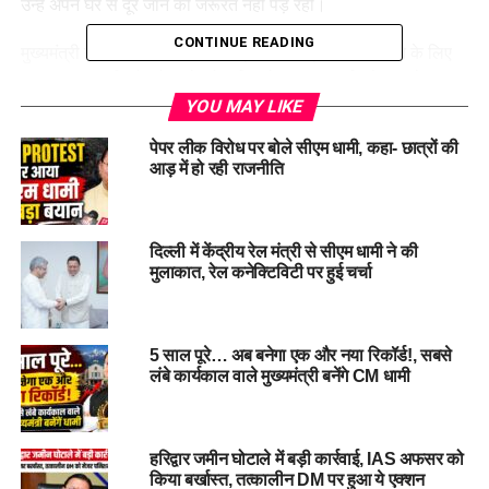
उन्हें अपने घर से दूर जाने की जरूरत नहीं पड़ रही।
CONTINUE READING
मुख्यमंत्री ने कहा कि सरकार इस क्षेत्र को और प्रोत्साहित करने के लिए
नए कदम उठाएगी और होम स्टे को पर्यटन के मुख्य आकर्षण के रूप में
स्थापित करेगी।
YOU MAY LIKE
पेपर लीक विरोध पर बोले सीएम धामी, कहा- छात्रों की
#CMDhami #
HomeStayProgram
आड़ में हो रही राजनीति
#
TourisminUttarakhand #
LocalEmployment
#
RuralDevelopment
दिल्ली में केंद्रीय रेल मंत्री से सीएम धामी ने की
RELATED TOPICS:
CM DHAMI
HOME STAY PROGRAM
मुलाकात, रेल कनेक्टिविटी पर हुई चर्चा
LOCAL EMPLOYMENT
RURAL DEVELOPMENT
TOURISM IN UTTARAKHAND
UP NEXT
5 साल पूरे… अब बनेगा एक और नया रिकॉर्ड!, सबसे
पौड़ी: धुमाकोट में पिकअप खाई में गिरा, एक की मौत, दूसरा गंभीर रूप
लंबे कार्यकाल वाले मुख्यमंत्री बनेंगे CM धामी
से घायल !
DON'T MISS
आगामी चारधाम यात्रा 2025 की शुरुआत 30 अप्रैल से, हरिद्वार में
हरिद्वार जमीन घोटाले में बड़ी कार्रवाई, IAS अफसर को
यात्रियों के लिए विशेष इंतजाम….
किया बर्खास्त, तत्कालीन DM पर हुआ ये एक्शन