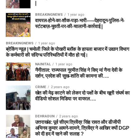
|
BREAKINGNEWS
1 year ago
वायरल-होने-का-शौक-पड़ा-भारी-—-देहरादून-पुलिस-ने-
स्टंटबाज़-युवती-पर-की-चालानी-कार्रवाई |
BREAKINGNEWS
1 year ago
ब्रेकिंग न्यूज़ | चमोली जिले के पोखरी ब्लॉक के हापला बाजार में उद्यान विभाग
के कर्मचारी की संदिग्ध परिस्थितियों में मौत हो गई।
NAINITAL
1 year ago
नैनीताल: राज्यपाल गुरमीत सिंह ने किए मां नैना देवी के
दर्शन, प्रदेश की सुख-शांति की कामना की….
CRIME
2 years ago
खेत की मेढ़ काटने को लेकर दो पक्षों के बीच खूनी संघर्ष का
वीडियो सोशल मिडिया पर वायरल….
DEHRADUN
2 years ago
उत्तराखंड: पूर्व सीएम त्रिवेंद्र सिंह रावत और डीजीपी
अभिनव कुमार आमने-सामने, त्रिवेंद्र ने आखिर क्यों DGP
को दी हद में रहने की सलाह ?