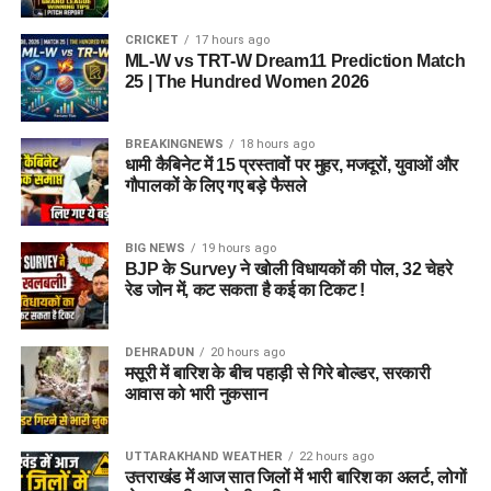
उपलब्ध कराई जा सकती है। इस पहल का मकसद सिर्फ महिलाओं और
बच्चों को रहने की जगह देना नहीं, बल्कि उन्हें ऐसा वातावरण उपलब्ध कराना
CRICKET
17 hours ago
ML-W vs TRT-W Dream11 Prediction Match
है, जहां वे खुद को सुरक्षित, सम्मानित और परिवार का हिस्सा महसूस कर
25 | The Hundred Women 2026
सकें।
5 एकड़ जमीन की हो रही है तलाश
BREAKINGNEWS
18 hours ago
धामी कैबिनेट में 15 प्रस्तावों पर मुहर, मजदूरों, युवाओं और
आलंबन गांव विकसित करने के लिए करीब 5 एकड़ जमीन की आवश्यकता
गौपालकों के लिए गए बड़े फैसले
बताई गई है। विभाग की पहली प्राथमिकता देहरादून जिले या उसके
आसपास जमीन तलाशने की थी, लेकिन फिलहाल उपयुक्त जमीन उपलब्ध
नहीं हो पाई है। अब विभाग की ओर से हरिद्वार और आसपास के क्षेत्रों में
BIG NEWS
19 hours ago
BJP के Survey ने खोली विधायकों की पोल, 32 चेहरे
जमीन की तलाश की जा रही है। अधिकारियों को उम्मीद है कि हरिद्वार में
रेड जोन में, कट सकता है कई का टिकट !
इसके लिए उपयुक्त जमीन मिल सकती है।
इसके अलावा उत्तरकाशी जिले के चिन्यालीसौड़ में भी एक जमीन को लेकर
DEHRADUN
20 hours ago
मसूरी में बारिश के बीच पहाड़ी से गिरे बोल्डर, सरकारी
संभावनाएं देखी जा रही हैं। विभाग यह जांच कर रहा है कि वहां की जमीन
आवास को भारी नुकसान
और परिस्थितियां आलंबन गांव के निर्माण के लिए उपयुक्त हैं या नहीं।
महिलाओं और बच्चों को मिलेगा नया जीवन
UTTARAKHAND WEATHER
22 hours ago
आलंबन गांव की यह योजना सिर्फ एक नया भवन या परिसर तैयार करने की
उत्तराखंड में आज सात जिलों में भारी बारिश का अलर्ट, लोगों