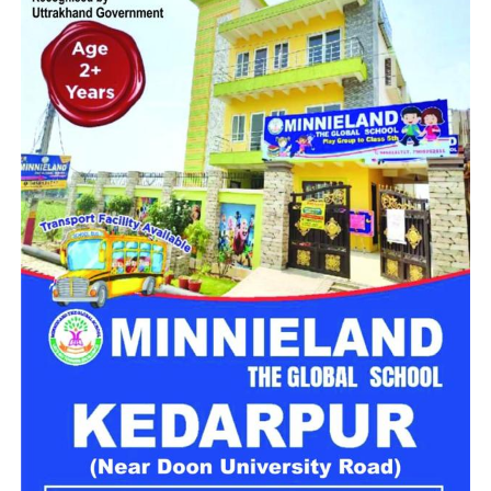
महिला सशक्तिकरण एवं बाल विकास विभाग
के निदेशक आईएएस बंशीलाल
राणा के मुताबिक, नारी निकेतन में आने वाली कई महिलाएं और बच्चे खुद को
एक बंद संस्थान या जेल जैसी जगह पर महसूस करते हैं। यही वजह है कि
कई बार बच्चे वहां से निकलने या भागने की कोशिश तक करने लगते हैं।
इसी समस्या को ध्यान में रखते हुए विभाग अब ऐसा इंफ्रास्ट्रक्चर तैयार
करने की दिशा में काम कर रहा है, जहां रहने वाले लोगों को संस्थागत माहौल
के बजाय परिवार जैसा वातावरण मिल सके।
16 घरों में मिलेगा परिवार जैसा माहौल
प्रस्तावित आलंबन गांव में कॉटेज और छोटे घर विकसित किए जाएंगे। यहां
एक परिवार की तर्ज पर लोगों को रखा जाएगा। योजना के मुताबिक, एक
यूनिट में करीब दो महिलाएं, चार बच्चे और एक किशोरी को शामिल किया
जाएगा। इस तरह उन्हें एक परिवार की तरह साथ रहने का अवसर मिलेगा।
हर यूनिट में अलग किचन जैसी सुविधाएं भी होंगी, ताकि वहां रहने वाली
महिलाओं और बच्चों को रोजमर्रा के जीवन में ज्यादा स्वतंत्रता और जिम्मेदारी
का अनुभव हो सके। प्रस्तावित परिसर में कुल 16 घर विकसित किए
जाएंगे, जिनमें करीब 88 लोगों के रहने की व्यवस्था होगी।