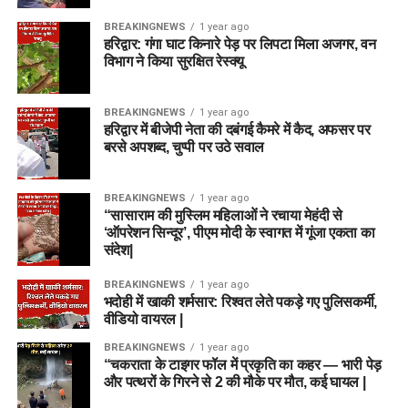
BREAKINGNEWS
1 year ago
हरिद्वार: गंगा घाट किनारे पेड़ पर लिपटा मिला अजगर, वन
विभाग ने किया सुरक्षित रेस्क्यू
BREAKINGNEWS
1 year ago
हरिद्वार में बीजेपी नेता की दबंगई कैमरे में कैद, अफसर पर
बरसे अपशब्द, चुप्पी पर उठे सवाल
BREAKINGNEWS
1 year ago
“सासाराम की मुस्लिम महिलाओं ने रचाया मेहंदी से
‘ऑपरेशन सिन्दूर’, पीएम मोदी के स्वागत में गूंजा एकता का
संदेश|
BREAKINGNEWS
1 year ago
भदोही में खाकी शर्मसार: रिश्वत लेते पकड़े गए पुलिसकर्मी,
वीडियो वायरल |
BREAKINGNEWS
1 year ago
“चकराता के टाइगर फॉल में प्रकृति का कहर — भारी पेड़
और पत्थरों के गिरने से 2 की मौके पर मौत, कई घायल |