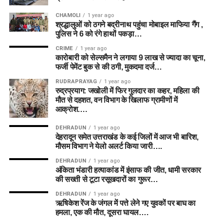
CHAMOLI
1 year ago
श्रद्धालुओं को ठगने बद्रीनाथ पहुंचा मोबाइल माफिया गैंग ,
पुलिस ने 6 को रंगे हाथों पकड़ा…
CRIME
1 year ago
कारोबारी को सेल्समैन ने लगाया 9 लाख से ज्यादा का चूना,
फर्जी पेमेंट बुक से की ठगी, मुकदमा दर्ज…
RUDRAPRAYAG
1 year ago
रुद्रप्रयाग: जखोली में फिर गुलदार का कहर, महिला की
मौत से दहशत, वन विभाग के खिलाफ ग्रामीणों में
आक्रोश….
DEHRADUN
1 year ago
देहरादून समेत उत्तराखंड के कई जिलों में आज भी बारिश,
मौसम विभाग ने येलो अलर्ट किया जारी….
DEHRADUN
1 year ago
अंकिता भंडारी हत्याकांड में इंसाफ की जीत, धामी सरकार
की सख्ती से टूटा रसूखदारों का गुरूर…
DEHRADUN
1 year ago
ऋषिकेश रेंज के जंगल में पत्ते लेने गए युवकों पर बाघ का
हमला, एक की मौत, दूसरा घायल….