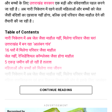
और बच्चों के लिए
उत्तराखंड सरकार
एक बड़ी और संवेदनशील पहल करने
सुरक्षा इंतजाम करने की मांग की है। इसके साथ ही परिवारों के लिए
जा रही है। अब नारी निकेतन में रहने वाली महिलाओं और बच्चों को जेल
वैकल्पिक आवास की व्यवस्था करने और पहाड़ी से लगातार गिर रहे बोल्डरों
जैसी बंदिशों का एहसास नहीं होगा, बल्कि उन्हें परिवार जैसा माहौल देने की
के खतरे का स्थायी समाधान निकालने की अपील की गई है।
तैयारी की जा रही है।
स्थानीय लोगों का कहना है कि लगातार बारिश के कारण मसूरी के कई
Table of Contents
पहाड़ी क्षेत्र संवेदनशील हो गए हैं। ऐसे में अगर समय रहते सुरक्षा के ठोस
नारी निकेतन में अब जेल जैसा माहौल नहीं, मिलेगा परिवार जैसा घर!
इंतजाम नहीं किए गए तो आने वाले दिनों में किसी बड़े हादसे का खतरा बढ़
उत्तराखंड में बन रहा ‘आलंबन गांव’
सकता है।
16 घरों में मिलेगा परिवार जैसा माहौल
जेल नहीं, रेजिडेंशियल कॉम्प्लेक्स जैसा होगा माहौल
5 एकड़ जमीन की हो रही है तलाश
महिलाओं और बच्चों को मिलेगा नया जीवन
नारी निकेतन में अब जेल जैसा माहौल नहीं, मिलेगा परिवार जैसा घर!
महिला सशक्तिकरण एवं बाल विकास विभाग की ओर से इसके लिए ‘आलंबन
गांव’ विकसित करने की योजना तैयार की जा रही है। इस योजना का उद्देश्य
CONTINUE READING
नारी निकेतन में रहने वाली महिलाओं और बच्चों को सुरक्षित माहौल के साथ-
साथ घर जैसा अपनापन और स्वतंत्रता देना है।
ADVERTISEMENT
उत्तराखंड में बन रहा ‘आलंबन गांव’