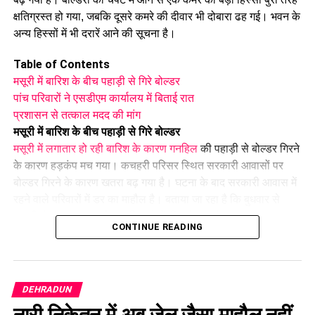
छंटनी किए गए कर्मचारियों को दोबारा अवसर देने का प्रावधान।
क्षतिग्रस्त हो गया, जबकि दूसरे कमरे की दीवार भी दोबारा ढह गई। भवन के
वन विकास निगम की सेवा नियमावली में संशोधन, स्केलर पद के लिए 100
अन्य हिस्सों में भी दरारें आने की सूचना है।
अंकों की परीक्षा होगी।
ईको टूरिज्म को बढ़ावा देने के लिए जड़ी-बूटियों से जुड़ी उच्चाधिकार प्राप्त
Table of Contents
समिति में संशोधन किया जा सकेगा।
मसूरी में बारिश के बीच पहाड़ी से गिरे बोल्डर
पांच परिवारों ने एसडीएम कार्यालय में बिताई रात
प्रशासन से तत्काल मदद की मांग
मसूरी में बारिश के बीच पहाड़ी से गिरे बोल्डर
मसूरी में लगातार हो रही बारिश के कारण गनहिल
की पहाड़ी से बोल्डर गिरने
के कारण हड़कंप मच गया। कचहरी परिसर स्थित सरकारी आवासों पर
बोल्डर गिरने के कारण खतरा बढ़ गया है। घटना के बाद सरकारी आवास में
रहने वाले परिवारों में डर का माहौल है। बताया जा रहा है कि बुधवार से
पहाड़ी से रुक-रुककर बोल्डर गिर रहे हैं, जिसके चलते खतरा लगातार बना
CONTINUE READING
हुआ है।
पांच परिवारों ने एसडीएम कार्यालय में बिताई रात
खतरे को देखते हुए सरकारी आवास में रहने वाले पांच परिवारों को रात
DEHRADUN
सुरक्षित स्थान पर गुजारनी पड़ी। सभी परिवारों ने पूरी रात एसडीएम
नारी निकेतन में अब जेल जैसा माहौल नहीं,
कार्यालय के एक हॉल में रहकर बिताई। प्रभावित लोगों का कहना है कि