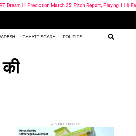
 Match 25: Pitch Report, Playing 11 & Fantasy Tips
ML-
RADESH
CHHATTISGARH
POLITICS
क की
ADVERTISEMENT