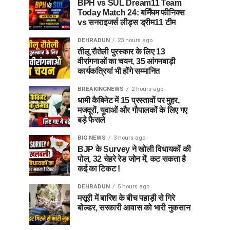
BPH vs SUL Dream11 Team
Today Match 24: बर्मिंघम फीनिक्स
vs सनराइजर्स लीड्स ड्रीम11 टीम
DEHRADUN
23 hours ago
तीलू रौतेली पुरस्कार के लिए 13
वीरांगनाओं का चयन, 35 आंगनबाड़ी
कार्यकत्रियां भी होंगे सम्मानित
BREAKINGNEWS
2 hours ago
धामी कैबिनेट में 15 प्रस्तावों पर मुहर,
मजदूरों, युवाओं और गौपालकों के लिए गए
बड़े फैसले
BIG NEWS
3 hours ago
BJP के Survey ने खोली विधायकों की
पोल, 32 चेहरे रेड जोन में, कट सकता है
कई का टिकट !
DEHRADUN
5 hours ago
मसूरी में बारिश के बीच पहाड़ी से गिरे
बोल्डर, सरकारी आवास को भारी नुकसान