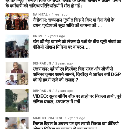
ब्रेकिंग न्यूज़ | चमोली जिले के पोखरी ब्लॉक के हापला बाजार में उद्यान विभाग
के कर्मचारी की संदिग्ध परिस्थितियों में मौत हो गई।
NAINITAL
1 year ago
नैनीताल: राज्यपाल गुरमीत सिंह ने किए मां नैना देवी के
दर्शन, प्रदेश की सुख-शांति की कामना की….
CRIME
2 years ago
खेत की मेढ़ काटने को लेकर दो पक्षों के बीच खूनी संघर्ष का
वीडियो सोशल मिडिया पर वायरल….
DEHRADUN
2 years ago
उत्तराखंड: पूर्व सीएम त्रिवेंद्र सिंह रावत और डीजीपी
अभिनव कुमार आमने-सामने, त्रिवेंद्र ने आखिर क्यों DGP
को दी हद में रहने की सलाह ?
DEHRADUN
2 years ago
VIDEO: सुबह मॉर्निंग वॉक पर हाइवे पर निकला हाथी, पूर्व
सैनिक घयाल, अस्पताल में भर्ती
MADHYA PRADESH
2 years ago
शिक्षक दिवस के अवसर पर इस शराबी शिक्षक का वीडियो