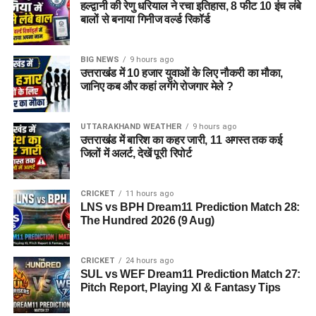
हल्द्वानी की रेणु धरियाल ने रचा इतिहास, 8 फीट 10 इंच लंबे
कहना है कि जांच के दौरान यदि अन्य पीड़ित सामने आते हैं तो उनके बयान
बालों से बनाया गिनीज वर्ल्ड रिकॉर्ड
भी दर्ज किए जाएंगे और मामले के सभी पहलुओं की गहन पड़ताल की जाएगी।
BIG NEWS
9 hours ago
FAQs (EX Ias Son Yashvardhan Arrested)
उत्तराखंड में 10 हजार युवाओं के लिए नौकरी का मौका,
जानिए कब और कहां लगेंगे रोजगार मेले ?
1. क्या देहरादून पुलिस ने पूर्व मुख्य सचिव के बेटे
को गिरफ्तार किया है ?
UTTARAKHAND WEATHER
9 hours ago
उत्तराखंड में बारिश का कहर जारी, 11 अगस्त तक कई
हां देहरादून पुलिस ने यशवर्धन नाम के युवक को गिरफ्तार किया है, जो
जिलों में अलर्ट, देखें पूरी रिपोर्ट
उत्तराखंड के पूर्व मुख्य सचिव और पूर्व आईएएस अधिकारी का बेटा बताया जा
रहा है।
CRICKET
11 hours ago
LNS vs BPH Dream11 Prediction Match 28:
2. आरोपी पर क्या आरोप हैं?
The Hundred 2026 (9 Aug)
आरोपी पर खुद को केंद्र सरकार, गृह मंत्रालय, रक्षा मंत्रालय और भारतीय
CRICKET
24 hours ago
सेना का वरिष्ठ अधिकारी बताकर लोगों से ठगी करने का आरोप है।
SUL vs WEF Dream11 Prediction Match 27:
Pitch Report, Playing XI & Fantasy Tips
3. शिकायत किसने दर्ज कराई थी?