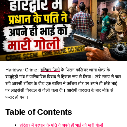
जमीन खरीदने और अन्य खर्च किए गए।
Haridwar Crime :
हरिद्वार जिले
के पिरान कलियर थाना क्षेत्र के
बाजुहेड़ी गांव में पारिवारिक विवाद ने हिंसक रूप ले लिया। लंबे समय से चल
रही आपसी रंजिश के बीच एक व्यक्ति ने कथित तौर पर अपने ही छोटे भाई
बड़ी कंपनियों के खातों को निशाना बनाता
पर लाइसेंसी पिस्टल से गोली चला दी। आरोपी वारदात के बाद मौके से
फरार हो गया।
था गैंग
Table of Contents
पूछताछ में ये भी खुलासा हुआ कि गिरोह बड़ी कंपनियों के खातों को निशाना
बनाता था और बैंकिंग प्रणाली की खामियों का फायदा उठाकर धोखाधड़ी
हरिद्वार में प्रधान के पति ने अपने ही भाई को मारी गोली
करता था।