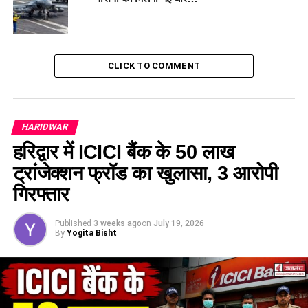
CLICK TO COMMENT
HARIDWAR
हरिद्वार में ICICI बैंक के 50 लाख
ट्रांजेक्शन फ्रॉड का खुलासा, 3 आरोपी
गिरफ्तार
हरिद्वार के एसएसपी प्रमेन्द्र सिंह डोभाल ने इस गिरफ्तारी की पुष्टि की है।
Published
3 weeks ago
on
July 19, 2026
By
Yogita Bisht
उन्होंने बताया कि आरोपी रकीब के परिवार के अन्य सदस्य भी विभिन्न शहरों
में सिलाई के व्यवसाय से जुड़े हुए हैं।
हरिद्वार पुलिस ने लक्सर स्थित रकीब के घर पर दबिश दी और उसके
रिश्तेदारों से पूछताछ की है। एसएसपी डोभाल ने कहा कि यदि जांच
एजेंसियों को आरोपी के संबंध में और कोई संदिग्ध सुराग मिलते हैं, तो हरिद्वार