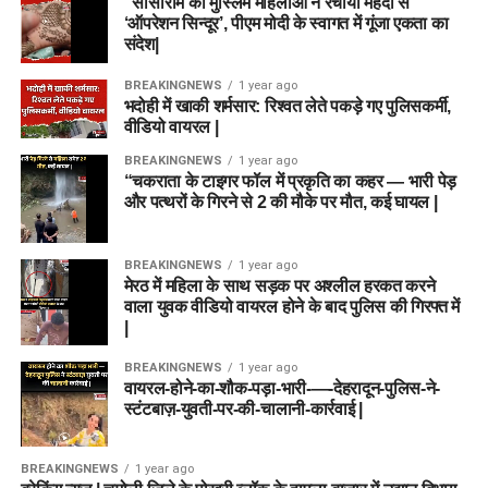
“सासाराम की मुस्लिम महिलाओं ने रचाया मेहंदी से
‘ऑपरेशन सिन्दूर’, पीएम मोदी के स्वागत में गूंजा एकता का
संदेश|
BREAKINGNEWS
1 year ago
भदोही में खाकी शर्मसार: रिश्वत लेते पकड़े गए पुलिसकर्मी,
वीडियो वायरल |
BREAKINGNEWS
1 year ago
“चकराता के टाइगर फॉल में प्रकृति का कहर — भारी पेड़
और पत्थरों के गिरने से 2 की मौके पर मौत, कई घायल |
BREAKINGNEWS
1 year ago
मेरठ में महिला के साथ सड़क पर अश्लील हरकत करने
वाला युवक वीडियो वायरल होने के बाद पुलिस की गिरफ्त में
|
BREAKINGNEWS
1 year ago
वायरल-होने-का-शौक-पड़ा-भारी-—-देहरादून-पुलिस-ने-
स्टंटबाज़-युवती-पर-की-चालानी-कार्रवाई |
BREAKINGNEWS
1 year ago