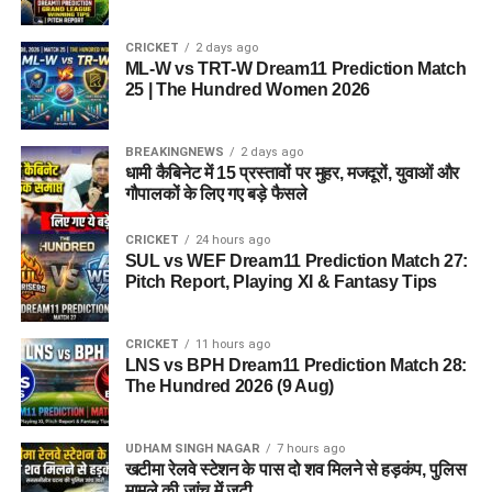
हरिद्वार में गंगा स्नान के दौरान हादसा, तेज बहाव में बहा कांवड़िया,
CRICKET
2 days ago
तलाश जारी
ML-W vs TRT-W Dream11 Prediction Match
25 | The Hundred Women 2026
खटीमा रेलवे स्टेशन के पास दो शव मिलने से हड़कंप, पुलिस मामले
की जांच में जुटी
BREAKINGNEWS
2 days ago
हल्द्वानी की रेणु धरियाल ने रचा इतिहास, 8 फीट 10 इंच लंबे बालों
धामी कैबिनेट में 15 प्रस्तावों पर मुहर, मजदूरों, युवाओं और
से बनाया गिनीज वर्ल्ड रिकॉर्ड
गौपालकों के लिए गए बड़े फैसले
उत्तराखंड में 10 हजार युवाओं के लिए नौकरी का मौका, जानिए कब
CRICKET
24 hours ago
और कहां लगेंगे रोजगार मेले ?
SUL vs WEF Dream11 Prediction Match 27:
Pitch Report, Playing XI & Fantasy Tips
CRICKET
11 hours ago
LNS vs BPH Dream11 Prediction Match 28:
The Hundred 2026 (9 Aug)
UDHAM SINGH NAGAR
7 hours ago
खटीमा रेलवे स्टेशन के पास दो शव मिलने से हड़कंप, पुलिस
मामले की जांच में जुटी