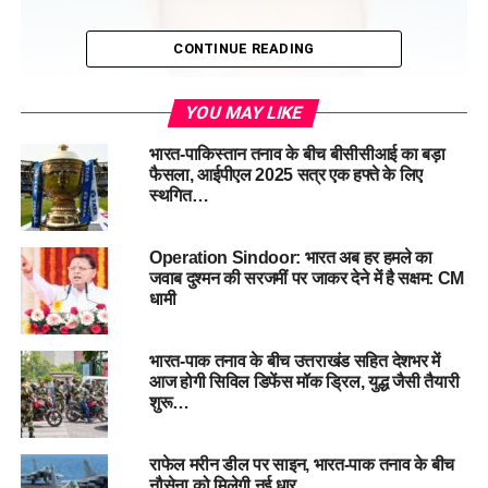
CONTINUE READING
YOU MAY LIKE
भारत-पाकिस्तान तनाव के बीच बीसीसीआई का बड़ा
फैसला, आईपीएल 2025 सत्र एक हफ्ते के लिए
स्थगित…
Operation Sindoor: भारत अब हर हमले का
जवाब दुश्मन की सरजमीं पर जाकर देने में है सक्षम: CM
धामी
भारत-पाक तनाव के बीच उत्तराखंड सहित देशभर में
आरोपी रकीब पिछले पांच वर्षों से बठिंडा कैंट क्षेत्र में दर्ज़ी (टेलर) का काम
आज होगी सिविल डिफेंस मॉक ड्रिल, युद्ध जैसी तैयारी
शुरू…
कर रहा था। सेना के अधिकारियों और जवानों की वर्दियों की सिलाई करते-
करते उसने न केवल अंदरूनी गतिविधियों की जानकारी हासिल की, बल्कि
पाकिस्तान की खुफिया एजेंसियों के संपर्क में आकर संवेदनशील सूचनाएं भी
राफेल मरीन डील पर साइन, भारत-पाक तनाव के बीच
नौसेना को मिलेगी नई धार…
बाहर भेजने लगा।