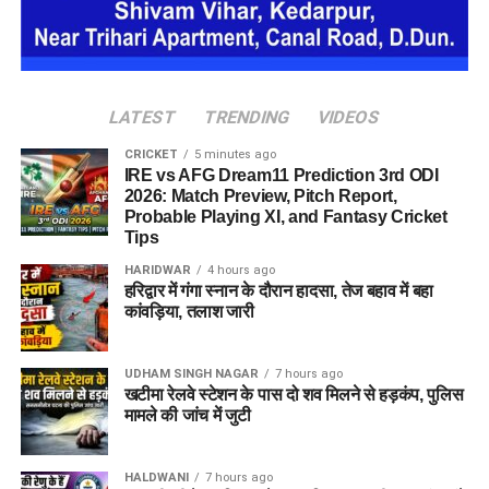
देहरादून पुलिस
को ये भी जानकारी मिली है कि वो कई होटलों में ठहरने के
बाद भुगतान किए बिना चला जाता था और होटल कर्मचारियों व सुरक्षा
कर्मियों के साथ भी कथित तौर पर धोखाधड़ी करता था।
LATEST
TRENDING
VIDEOS
CRICKET
5 minutes ago
IRE vs AFG Dream11 Prediction 3rd ODI
2026: Match Preview, Pitch Report,
Probable Playing XI, and Fantasy Cricket
Tips
HARIDWAR
4 hours ago
हरिद्वार में गंगा स्नान के दौरान हादसा, तेज बहाव में बहा
कांवड़िया, तलाश जारी
पुलिस द्वारा की गई तलाशी में आरोपी के पास से सेना की वर्दी, बैज, कैप और
वॉकी-टॉकी बरामद किए गए हैं। शुरुआती जांच के अनुसार, इन वस्तुओं का
इस्तेमाल वो लोगों का भरोसा जीतने और खुद को प्रभावशाली अधिकारी
UDHAM SINGH NAGAR
7 hours ago
खटीमा रेलवे स्टेशन के पास दो शव मिलने से हड़कंप, पुलिस
साबित करने के लिए करता था।
मामले की जांच में जुटी
पुलिस मामले की जांच में जुटी
HALDWANI
7 hours ago
फिलहाल पुलिस ने मामला दर्ज कर जांच आगे बढ़ा दी है। अधिकारियों का