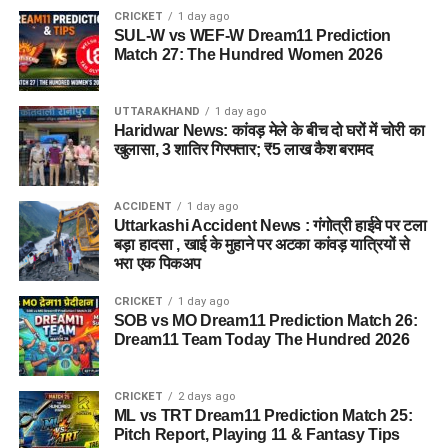
दिल्ली निवासी एक युवती ने शिकायत दर्ज कराई थी। आरोप है कि आरोपी ने
CRICKET
1 day ago
SUL-W vs WEF-W Dream11 Prediction
प्रभावशाली सरकारी संपर्कों का झांसा देकर उससे करीब 4.5 लाख रुपये
Match 27: The Hundred Women 2026
ठग लिए।
4. आरोपी लोगों को कैसे झांसे में लेता था?
UTTARAKHAND
1 day ago
Haridwar News: कांवड़ मेले के बीच दो घरों में चोरी का
खुलासा, 3 शातिर गिरफ्तार; ₹5 लाख कैश बरामद
पुलिस के अनुसार, आरोपी अलग-अलग लोगों के सामने अपनी पहचान
बदलता था और खुद को कभी गृह मंत्रालय, कभी रक्षा मंत्रालय तो कभी
सेना का वरिष्ठ अधिकारी बताकर लोगों का भरोसा जीतता था।
ACCIDENT
1 day ago
Uttarkashi Accident News : गंगोत्री हाईवे पर टला
बड़ा हादसा , खाई के मुहाने पर अटका कांवड़ यात्रियों से
5. पुलिस को आरोपी के पास से क्या बरामद
भरा एक पिकअप
हुआ?
CRICKET
1 day ago
SOB vs MO Dream11 Prediction Match 26:
तलाशी के दौरान आरोपी के पास से सेना की वर्दी, बैज, कैप और वॉकी-टॉकी
Dream11 Team Today The Hundred 2026
बरामद किए गए हैं।
IRE vs AFG Dream11 Prediction 3rd ODI 2026:
CRICKET
2 days ago
ML vs TRT Dream11 Prediction Match 25:
Match Preview, Pitch Report, Probable Playing XI,
Pitch Report, Playing 11 & Fantasy Tips
and Fantasy Cricket Tips