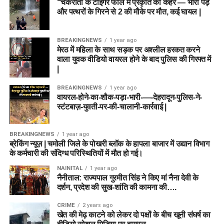
“चकराता के टाइगर फॉल में प्रकृति का कहर — भारी पेड़
और पत्थरों के गिरने से 2 की मौके पर मौत, कई घायल |
BREAKINGNEWS
1 year ago
मेरठ में महिला के साथ सड़क पर अश्लील हरकत करने
वाला युवक वीडियो वायरल होने के बाद पुलिस की गिरफ्त में
|
BREAKINGNEWS
1 year ago
वायरल-होने-का-शौक-पड़ा-भारी-—-देहरादून-पुलिस-ने-
स्टंटबाज़-युवती-पर-की-चालानी-कार्रवाई |
BREAKINGNEWS
1 year ago
ब्रेकिंग न्यूज़ | चमोली जिले के पोखरी ब्लॉक के हापला बाजार में उद्यान विभाग
के कर्मचारी की संदिग्ध परिस्थितियों में मौत हो गई।
NAINITAL
1 year ago
नैनीताल: राज्यपाल गुरमीत सिंह ने किए मां नैना देवी के
दर्शन, प्रदेश की सुख-शांति की कामना की….
CRIME
2 years ago
खेत की मेढ़ काटने को लेकर दो पक्षों के बीच खूनी संघर्ष का