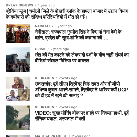
BREAKINGNEWS
1 year ago
ब्रेकिंग न्यूज़ | चमोली जिले के पोखरी ब्लॉक के हापला बाजार में उद्यान विभाग
के कर्मचारी की संदिग्ध परिस्थितियों में मौत हो गई।
NAINITAL
1 year ago
नैनीताल: राज्यपाल गुरमीत सिंह ने किए मां नैना देवी के
दर्शन, प्रदेश की सुख-शांति की कामना की….
CRIME
2 years ago
खेत की मेढ़ काटने को लेकर दो पक्षों के बीच खूनी संघर्ष का
वीडियो सोशल मिडिया पर वायरल….
DEHRADUN
2 years ago
उत्तराखंड: पूर्व सीएम त्रिवेंद्र सिंह रावत और डीजीपी
अभिनव कुमार आमने-सामने, त्रिवेंद्र ने आखिर क्यों DGP
को दी हद में रहने की सलाह ?
DEHRADUN
2 years ago
VIDEO: सुबह मॉर्निंग वॉक पर हाइवे पर निकला हाथी, पूर्व
सैनिक घयाल, अस्पताल में भर्ती
MADHYA PRADESH
2 years ago