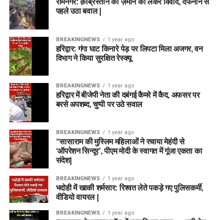
रामनगर: क़ब्रिस्तान की ज़मीन को लेकर विवाद, दफनाने से
पहले उठा बवाल |
BREAKINGNEWS
1 year ago
हरिद्वार: गंगा घाट किनारे पेड़ पर लिपटा मिला अजगर, वन
विभाग ने किया सुरक्षित रेस्क्यू
BREAKINGNEWS
1 year ago
हरिद्वार में बीजेपी नेता की दबंगई कैमरे में कैद, अफसर पर
बरसे अपशब्द, चुप्पी पर उठे सवाल
BREAKINGNEWS
1 year ago
“सासाराम की मुस्लिम महिलाओं ने रचाया मेहंदी से
‘ऑपरेशन सिन्दूर’, पीएम मोदी के स्वागत में गूंजा एकता का
संदेश|
BREAKINGNEWS
1 year ago
भदोही में खाकी शर्मसार: रिश्वत लेते पकड़े गए पुलिसकर्मी,
वीडियो वायरल |
BREAKINGNEWS
1 year ago