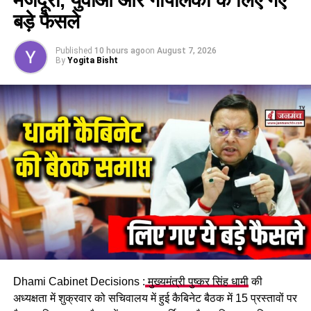
करना है, कैसे खुद को सुरक्षित स्थान पर पहुंचाना है और लाइट बंद रखने
बड़े फैसले
जैसी सावधानियों का पालन कैसे किया जाता है।
Published
10 hours ago
on
August 7, 2026
#CivilDefensePreparedness #
IndiaPakistanTensions
By
Yogita Bisht
#
MockAirRaidDrill #
WarReadinessMeasures
#
PublicAwarenessCampaign
RELATED TOPICS:
CIVIL DEFENSE PREPAREDNESS
INDIA-PAKISTAN TENSIONS
MOCK AIR RAID DRILL
PUBLIC AWARENESS CAMPAIGN
WAR READINESS MEASURES
UP NEXT
Operation Sindoor: भारत अब हर हमले का जवाब दुश्मन की
सरजमीं पर जाकर देने में है सक्षम: CM धामी
DON'T MISS
ऋषिकेश में केंद्रीय मंत्री शिवराज सिंह चौहान और सीएम धामी ने
लखपति दीदियों व प्रगतिशील किसानों से किया संवाद…
Dhami Cabinet Decisions :
मुख्यमंत्री पुष्कर सिंह धामी
की
अध्यक्षता में शुक्रवार को सचिवालय में हुई कैबिनेट बैठक में 15 प्रस्तावों पर