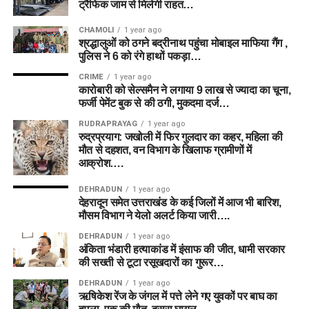
ट्रैफिक जाम से मिलेगी राहत…
CHAMOLI
1 year ago
श्रद्धालुओं को ठगने बद्रीनाथ पहुंचा मोबाइल माफिया गैंग ,
पुलिस ने 6 को रंगे हाथों पकड़ा…
CRIME
1 year ago
कारोबारी को सेल्समैन ने लगाया 9 लाख से ज्यादा का चूना,
फर्जी पेमेंट बुक से की ठगी, मुकदमा दर्ज…
RUDRAPRAYAG
1 year ago
रुद्रप्रयाग: जखोली में फिर गुलदार का कहर, महिला की
मौत से दहशत, वन विभाग के खिलाफ ग्रामीणों में
आक्रोश….
DEHRADUN
1 year ago
देहरादून समेत उत्तराखंड के कई जिलों में आज भी बारिश,
मौसम विभाग ने येलो अलर्ट किया जारी….
DEHRADUN
1 year ago
अंकिता भंडारी हत्याकांड में इंसाफ की जीत, धामी सरकार
की सख्ती से टूटा रसूखदारों का गुरूर…
DEHRADUN
1 year ago
ऋषिकेश रेंज के जंगल में पत्ते लेने गए युवकों पर बाघ का