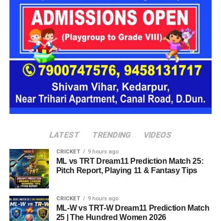
16 घरों में मिलेगा परिवार जैसा माहौल
प्रस्तावित आलंबन गांव में कॉटेज और छोटे घर विकसित किए जाएंगे। यहां
एक परिवार की तर्ज पर लोगों को रखा जाएगा। योजना के मुताबिक, एक
यूनिट में करीब दो महिलाएं, चार बच्चे और एक किशोरी को शामिल किया
जाएगा। इस तरह उन्हें एक परिवार की तरह साथ रहने का अवसर मिलेगा।
हर यूनिट में अलग किचन जैसी सुविधाएं भी होंगी, ताकि वहां रहने वाली
महिलाओं और बच्चों को रोजमर्रा के जीवन में ज्यादा स्वतंत्रता और जिम्मेदारी
का अनुभव हो सके। प्रस्तावित परिसर में कुल 16 घर विकसित किए
जाएंगे, जिनमें करीब 88 लोगों के रहने की व्यवस्था होगी।
LATEST
TRENDING
VIDEOS
CRICKET
9 hours ago
ML vs TRT Dream11 Prediction Match 25:
Pitch Report, Playing 11 & Fantasy Tips
CRICKET
9 hours ago
ML-W vs TRT-W Dream11 Prediction Match
25 | The Hundred Women 2026