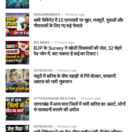
BREAKINGNEWS
10 hours ago
धामी कैबिनेट में 15 प्रस्तावों पर मुहर, मजदूरों, युवाओं और
गौपालकों के लिए गए बड़े फैसले
जेल नहीं, रेजिडेंशियल कॉम्प्लेक्स जैसा
होगा माहौल
BIG NEWS
11 hours ago
BJP के Survey ने खोली विधायकों की पोल, 32 चेहरे
आलंबन गांव की सबसे खास बात यही होगी कि यहां रहने वाली महिलाओं
रेड जोन में, कट सकता है कई का टिकट !
और बच्चों को यह महसूस न हो कि वे किसी जेल या बंद संस्थान में रह रहे
हैं। इसके बजाय पूरा परिसर एक रेजिडेंशियल कॉम्प्लेक्स की तरह विकसित
DEHRADUN
13 hours ago
किया जाएगा, जहां सुरक्षा के साथ रहने, पढ़ाई, दैनिक जीवन और सामाजिक
मसूरी में बारिश के बीच पहाड़ी से गिरे बोल्डर, सरकारी
विकास से जुड़ी सुविधाएं उपलब्ध होंगी।
आवास को भारी नुकसान
परिसर को आधुनिक सुविधाओं से लैस करने की योजना है। यहां आंगनबाड़ी
UTTARAKHAND WEATHER
14 hours ago
केंद्र भी खोले जाएंगे। जरूरत पड़ने पर प्राथमिक विद्यालय की सुविधा भी
उत्तराखंड में आज सात जिलों में भारी बारिश का अलर्ट, लोगों
उपलब्ध कराई जा सकती है। इस पहल का मकसद सिर्फ महिलाओं और
से सावधानी बरतने की अपील
बच्चों को रहने की जगह देना नहीं, बल्कि उन्हें ऐसा वातावरण उपलब्ध कराना
है, जहां वे खुद को सुरक्षित, सम्मानित और परिवार का हिस्सा महसूस कर
DEHRADUN
15 hours ago
सकें।