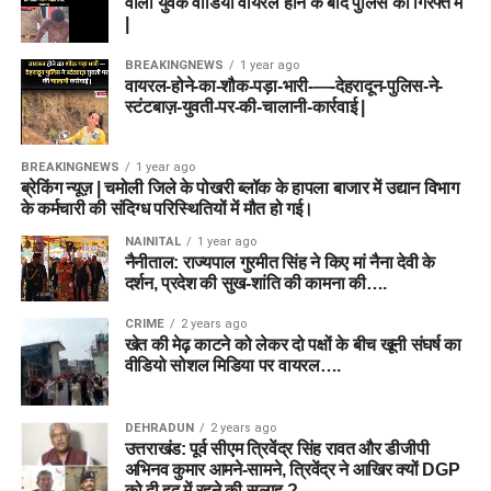
वाला युवक वीडियो वायरल होने के बाद पुलिस की गिरफ्त में
|
BREAKINGNEWS
1 year ago
वायरल-होने-का-शौक-पड़ा-भारी-—-देहरादून-पुलिस-ने-
स्टंटबाज़-युवती-पर-की-चालानी-कार्रवाई |
BREAKINGNEWS
1 year ago
ब्रेकिंग न्यूज़ | चमोली जिले के पोखरी ब्लॉक के हापला बाजार में उद्यान विभाग
के कर्मचारी की संदिग्ध परिस्थितियों में मौत हो गई।
NAINITAL
1 year ago
नैनीताल: राज्यपाल गुरमीत सिंह ने किए मां नैना देवी के
दर्शन, प्रदेश की सुख-शांति की कामना की….
CRIME
2 years ago
खेत की मेढ़ काटने को लेकर दो पक्षों के बीच खूनी संघर्ष का
वीडियो सोशल मिडिया पर वायरल….
DEHRADUN
2 years ago
उत्तराखंड: पूर्व सीएम त्रिवेंद्र सिंह रावत और डीजीपी
अभिनव कुमार आमने-सामने, त्रिवेंद्र ने आखिर क्यों DGP
को दी हद में रहने की सलाह ?