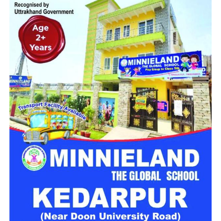
मिलेगा परिवार जैसा घर!
महिला सशक्तिकरण एवं बाल विकास विभाग की ओर से इसके लिए ‘आलंबन
गांव’ विकसित करने की योजना तैयार की जा रही है। इस योजना का उद्देश्य
नारी निकेतन में रहने वाली महिलाओं और बच्चों को सुरक्षित माहौल के साथ-
साथ घर जैसा अपनापन और स्वतंत्रता देना है।
उत्तराखंड में बन रहा ‘आलंबन गांव’
महिला सशक्तिकरण एवं बाल विकास विभाग
के निदेशक आईएएस बंशीलाल
राणा के मुताबिक, नारी निकेतन में आने वाली कई महिलाएं और बच्चे खुद को
एक बंद संस्थान या जेल जैसी जगह पर महसूस करते हैं। यही वजह है कि
कई बार बच्चे वहां से निकलने या भागने की कोशिश तक करने लगते हैं।
इसी समस्या को ध्यान में रखते हुए विभाग अब ऐसा इंफ्रास्ट्रक्चर तैयार
करने की दिशा में काम कर रहा है, जहां रहने वाले लोगों को संस्थागत माहौल
के बजाय परिवार जैसा वातावरण मिल सके।