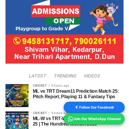
LATEST
TRENDING
VIDEOS
CRICKET
9 hours ago
ML vs TRT Dream11 Prediction Match 25:
Pitch Report, Playing 11 & Fantasy Tips
Follow Our Facebook
CRICKET
9 hours ago
ML-W vs TRT-W Dream11 Prediction Match
Join Our WhatsApp Channel
25 | The Hundred Women 2026