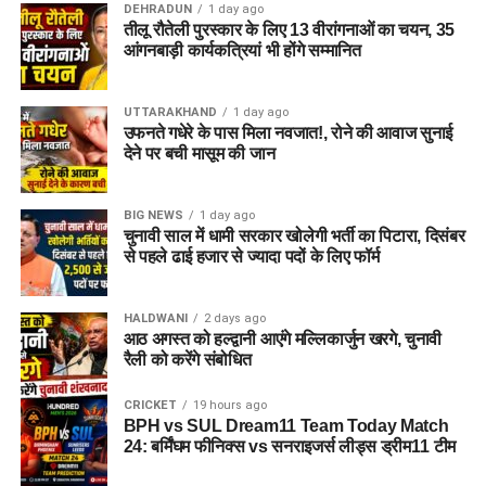
DEHRADUN
1 day ago
तीलू रौतेली पुरस्कार के लिए 13 वीरांगनाओं का चयन, 35
अगर यह योजना धरातल पर उतरती है तो संस्थागत जीवन की जगह उन्हें
आंगनबाड़ी कार्यकत्रियां भी होंगे सम्मानित
परिवार जैसा माहौल, बेहतर स्वतंत्रता और सामाजिक वातावरण मिल
सकेगा। इससे बच्चों और महिलाओं के मानसिक और सामाजिक विकास में
भी मदद मिलने की उम्मीद है।
UTTARAKHAND
1 day ago
उफनते गधेरे के पास मिला नवजात!, रोने की आवाज सुनाई
देने पर बची मासूम की जान
BIG NEWS
1 day ago
चुनावी साल में धामी सरकार खोलेगी भर्ती का पिटारा, दिसंबर
से पहले ढाई हजार से ज्यादा पदों के लिए फॉर्म
HALDWANI
2 days ago
आठ अगस्त को हल्द्वानी आएंगे मल्लिकार्जुन खरगे, चुनावी
रैली को करेंगे संबोधित
CRICKET
19 hours ago
BPH vs SUL Dream11 Team Today Match
24: बर्मिंघम फीनिक्स vs सनराइजर्स लीड्स ड्रीम11 टीम