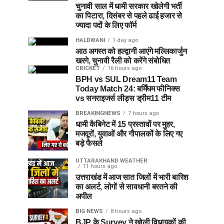
चुनावी साल में धामी सरकार खोलेगी भर्ती
का पिटारा, दिसंबर से पहले ढाई हजार से
ज्यादा पदों के लिए फॉर्म
HALDWANI
1 day ago
आठ अगस्त को हल्द्वानी आएंगे मल्लिकार्जुन
खरगे, चुनावी रैली को करेंगे संबोधित
CRICKET
16 hours ago
BPH vs SUL Dream11 Team
Today Match 24: बर्मिंघम फीनिक्स
vs सनराइजर्स लीड्स ड्रीम11 टीम
BREAKINGNEWS
7 hours ago
धामी कैबिनेट में 15 प्रस्तावों पर मुहर,
मजदूरों, युवाओं और गौपालकों के लिए गए
बड़े फैसले
UTTARAKHAND WEATHER
11 hours ago
उत्तराखंड में आज सात जिलों में भारी बारिश
का अलर्ट, लोगों से सावधानी बरतने की
अपील
BIG NEWS
8 hours ago
BJP के Survey ने खोली विधायकों की