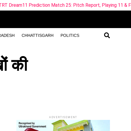
tion Match 25: Pitch Report, Playing 11 & Fantasy Tips
RADESH
CHHATTISGARH
POLITICS
ों की
ADVERTISEMENT