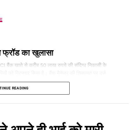
सा
न फ्रॉड का खुलासा
ICICI बैंक खाते से करीब 50 लाख रुपये की संदिग्ध निकासी के
यों को गिरफ्तार किया है। बैंक मैनेजर की शिकायत पर दर्ज
मारी कर आरोपियों को दबोचा।
TINUE READING
फ्तार
12 लाख रुपये की प्लॉट रजिस्ट्री, फर्जी आधार कार्ड, डेबिट