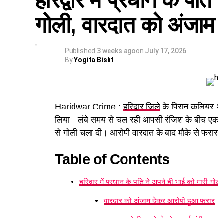
हरिद्वार में प्रधान के पत
पुलिस जांच में सामने आया कि आरोपियों ने फर्जी आध
और फोन बैंकिंग से नया एटीएम कार्ड जारी करवाकर 
गोली, वारदात को अंजाम
अन्य खर्च किए गए।
Published
3 weeks ago
on
July 17, 2026
By
Yogita Bisht
Haridwar Crime :
हरिद्वार जिले
के पिरान कलियर थाना
लिया। लंबे समय से चल रही आपसी रंजिश के बीच एक व
से गोली चला दी। आरोपी वारदात के बाद मौके से फरा
Table of Contents
हरिद्वार में प्रधान के पति ने अपने ही भाई को मारी गो
वारदार को अंजाम देकर आरोपी हुआ फरार
बड़ी कंपनियों के खातों को निशाना 