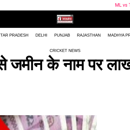
ML vs TRT Dream11 Predic
TAR PRADESH
DELHI
PUNJAB
RAJASTHAN
MADHYA P
CRICKET NEWS
े जमीन के नाम पर लाख