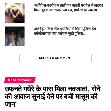
इंतजार: पूर्व मुख्यमंत्री हरीश रावत की भावुक अपील !
ऋषिकेश-बदरीनाथ हाईवे पर पहाड़ी पर पेड़ से लटका
मिला युवक का सड़ा-गला शव, मार्च से था लापता…
DON'T MISS
बागेश्वर: कनिष्ठ सहायक पर युवती से दुष्कर्म का आरोप, चार साल से
शादी का झांसा देकर किया शोषण…
अल्मोड़ा: लिंक रोड थपलिया में मिला पुलिस हेड
कांस्टेबल का शव, जांच में जुटी पुलिस…
CLICK TO COMMENT
UTTARAKHAND
उफनते गधेरे के पास मिला नवजात!, रोने
की आवाज सुनाई देने पर बची मासूम की
जान