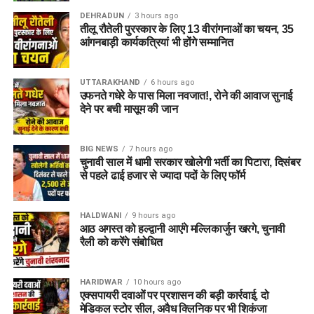
पुलिस ने स्पष्ट किया है कि बदरीनाथ धाम में धार्मिक मर्यादा और कानून
DEHRADUN
3 hours ago
व्यवस्था से किसी भी तरह का समझौता नहीं किया जाएगा। यात्रा के दौरान
तीलू रौतेली पुरस्कार के लिए 13 वीरांगनाओं का चयन, 35
श्रद्धालुओं की सुरक्षा, शांति व्यवस्था और धाम की गरिमा बनाए रखने के लिए
आंगनबाड़ी कार्यकत्रियां भी होंगे सम्मानित
संदिग्ध गतिविधियों पर लगातार नजर रखी जा रही है।
UTTARAKHAND
6 hours ago
पुलिस ने लोगों से भी अपील की है कि बदरीनाथ धाम जैसे धार्मिक स्थल की
उफनते गधेरे के पास मिला नवजात!, रोने की आवाज सुनाई
पवित्रता और मर्यादा का सम्मान करें। नियमों का उल्लंघन करने वालों के
देने पर बची मासूम की जान
खिलाफ नियमानुसार सख्त कार्रवाई की जाएगी।
BIG NEWS
7 hours ago
चुनावी साल में धामी सरकार खोलेगी भर्ती का पिटारा, दिसंबर
से पहले ढाई हजार से ज्यादा पदों के लिए फॉर्म
HALDWANI
9 hours ago
आठ अगस्त को हल्द्वानी आएंगे मल्लिकार्जुन खरगे, चुनावी
रैली को करेंगे संबोधित
HARIDWAR
10 hours ago
एक्सपायरी दवाओं पर प्रशासन की बड़ी कार्रवाई, दो
मेडिकल स्टोर सील, अवैध क्लिनिक पर भी शिकंजा