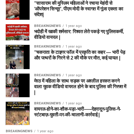
“सासाराम की मुस्लिम महिलाओं ने रचाया मेहंदी से
‘ऑपरेशन सिन्दूर’, पीएम मोदी के स्वागत में गूंजा एकता का
संदेश|
BREAKINGNEWS
1 year ago
भदोही में खाकी शर्मसार: रिश्वत लेते पकड़े गए पुलिसकर्मी,
वीडियो वायरल |
BREAKINGNEWS
1 year ago
“चकराता के टाइगर फॉल में प्रकृति का कहर — भारी पेड़
और पत्थरों के गिरने से 2 की मौके पर मौत, कई घायल |
BREAKINGNEWS
1 year ago
मेरठ में महिला के साथ सड़क पर अश्लील हरकत करने
वाला युवक वीडियो वायरल होने के बाद पुलिस की गिरफ्त में
|
BREAKINGNEWS
1 year ago
वायरल-होने-का-शौक-पड़ा-भारी-—-देहरादून-पुलिस-ने-
स्टंटबाज़-युवती-पर-की-चालानी-कार्रवाई |
BREAKINGNEWS
1 year ago