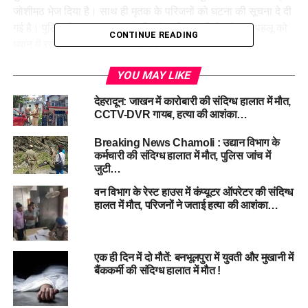
जोशीमठ भेज दिया है। साथ ही मृतक के परिजनों को घटना की सूचना दे दी
गई है। पुलिस के अनुसार, घटना की जांच की जा रही है, और हर पहलू को
CONTINUE READING
ध्यान में रखकर विवेचना की जा रही है।
पुलिस प्रथम दृष्टया इस मामले को आत्महत्या से जोड़कर भी देख रही है,
YOU MAY LIKE
हालांकि अभी किसी ठोस निष्कर्ष पर पहुंचने से पहले पोस्टमार्टम रिपोर्ट और
देहरादून: जाखन में कारोबारी की संदिग्ध हालात में मौत,
कॉल डिटेल्स की जांच का इंतजार किया जा रहा है। थानाध्यक्ष ने बताया कि
CCTV-DVR गायब, हत्या की आशंका…
हर बिंदु पर गंभीरता से जांच की जा रही है, और किसी भी संभावना को
नजरअंदाज नहीं किया जा रहा।
Breaking News Chamoli : उद्यान विभाग के
कर्मचारी की संदिग्ध हालात में मौत, पुलिस जांच में
जुटी…
#SuspiciousDeath #
BadrinathIncident
#
WestBengalYouth #
ChamoliPoliceInvestigation
वन विभाग के रेस्ट हाउस में कंप्यूटर ऑपरेटर की संदिग्ध
#
SuicideAngleProbed
हालत में मौत, परिजनों ने जताई हत्या की आशंका…
RELATED TOPICS:
BADRINATH INCIDENT
CHAMOLI POLICE INVESTIGATION
SUICIDE ANGLE PROBED
एक ही दिन में दो मौतें: बनभूलपुरा में युवती और मुखानी में
SUSPICIOUS DEATH
WEST BENGAL YOUTH
बैंककर्मी की संदिग्ध हालात में मौत !
UP NEXT
चारधाम यात्रा पूरी तरह सुरक्षित, देवभूमि श्रद्धालुओं का कर रही है