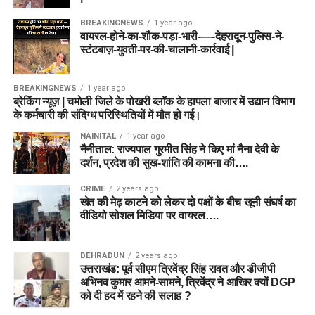
BREAKINGNEWS
1 year ago
वायरल-होने-का-शौक-पड़ा-भारी-—-देहरादून-पुलिस-ने-
स्टंटबाज़-युवती-पर-की-चालानी-कार्रवाई |
BREAKINGNEWS
1 year ago
ब्रेकिंग न्यूज़ | चमोली जिले के पोखरी ब्लॉक के हापला बाजार में उद्यान विभाग
के कर्मचारी की संदिग्ध परिस्थितियों में मौत हो गई।
NAINITAL
1 year ago
नैनीताल: राज्यपाल गुरमीत सिंह ने किए मां नैना देवी के
दर्शन, प्रदेश की सुख-शांति की कामना की….
CRIME
2 years ago
खेत की मेढ़ काटने को लेकर दो पक्षों के बीच खूनी संघर्ष का
वीडियो सोशल मिडिया पर वायरल….
DEHRADUN
2 years ago
उत्तराखंड: पूर्व सीएम त्रिवेंद्र सिंह रावत और डीजीपी
अभिनव कुमार आमने-सामने, त्रिवेंद्र ने आखिर क्यों DGP
को दी हद में रहने की सलाह ?