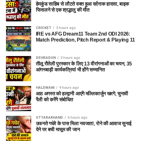
हेमकुंड साहिब से लौटते वक्त हुआ दर्दनाक हादसा, बाइक
फिसलने से एक श्रद्धालु की मौत
CRICKET
3 hours ago
IRE vs AFG Dream11 Team 2nd ODI 2026:
Match Prediction, Pitch Report & Playing 11
DEHRADUN
3 hours ago
तीलू रौतेली पुरस्कार के लिए 13 वीरांगनाओं का चयन, 35
आंगनबाड़ी कार्यकत्रियां भी होंगे सम्मानित
HALDWANI
9 hours ago
आठ अगस्त को हल्द्वानी आएंगे मल्लिकार्जुन खरगे, चुनावी
रैली को करेंगे संबोधित
UTTARAKHAND
6 hours ago
उफनते गधेरे के पास मिला नवजात!, रोने की आवाज सुनाई
देने पर बची मासूम की जान