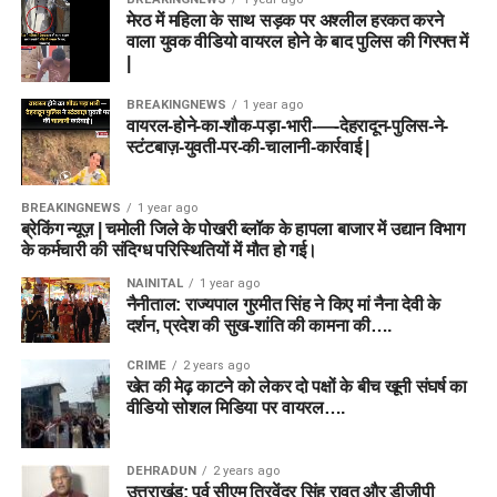
मेरठ में महिला के साथ सड़क पर अश्लील हरकत करने
वाला युवक वीडियो वायरल होने के बाद पुलिस की गिरफ्त में
|
BREAKINGNEWS
1 year ago
वायरल-होने-का-शौक-पड़ा-भारी-—-देहरादून-पुलिस-ने-
स्टंटबाज़-युवती-पर-की-चालानी-कार्रवाई |
BREAKINGNEWS
1 year ago
ब्रेकिंग न्यूज़ | चमोली जिले के पोखरी ब्लॉक के हापला बाजार में उद्यान विभाग
के कर्मचारी की संदिग्ध परिस्थितियों में मौत हो गई।
NAINITAL
1 year ago
नैनीताल: राज्यपाल गुरमीत सिंह ने किए मां नैना देवी के
दर्शन, प्रदेश की सुख-शांति की कामना की….
CRIME
2 years ago
खेत की मेढ़ काटने को लेकर दो पक्षों के बीच खूनी संघर्ष का
वीडियो सोशल मिडिया पर वायरल….
DEHRADUN
2 years ago
उत्तराखंड: पूर्व सीएम त्रिवेंद्र सिंह रावत और डीजीपी