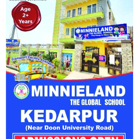
रही है। इसी अभियान के दौरान पुलिस टीम ने भृगुधारा गुफा की ओर जाने
वाले पैदल मार्ग पर चेकिंग और घेराबंदी की। इस दौरान एक व्यक्ति को
संदिग्ध परिस्थितियों में पकड़ा गया।
शराब तस्कर समेत 4 पर कार्रवाई
पूछताछ और तलाशी के दौरान उसके पास से 25 लीटर अवैध कच्ची शराब
बरामद हुई। आरोपी की पहचान 75 वर्षीय सुरेंद्र सिंह, निवासी ग्राम
भृगुधारा, थाना बदरीनाथ के रूप में हुई है।
पुलिस ने बरामद शराब को कब्जे में लेकर आरोपी के खिलाफ थाना बदरीनाथ
में मुकदमा संख्या 10/2026, धारा 60 आबकारी अधिनियम के तहत मामला
दर्ज किया है। मामले में आगे की कानूनी कार्रवाई की जा रही है।
मंदिर परिसर के पास तीन युवकों पर कार्रवाई
इसी अभियान के तहत पुलिस को मंदिर परिसर के नजदीक सार्वजनिक
स्थान पर तीन युवक कथित तौर पर असभ्य और अशोभनीय व्यवहार करते
हुए मिले। पुलिस के अनुसार, तीनों युवक पंजाब के रहने वाले हैं।