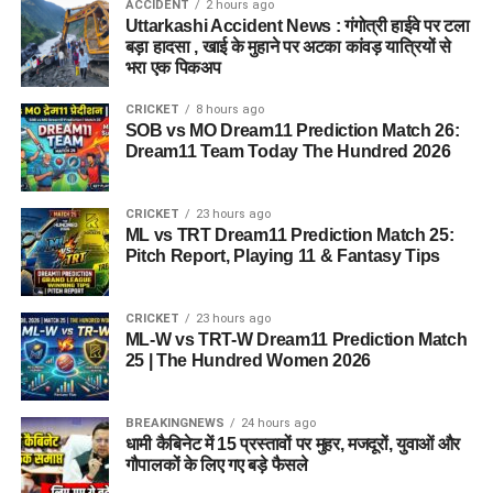
ACCIDENT
2 hours ago
बीते चार वर्षों (वर्ष 2022 से 2025 तक) के आधिकारिक आंकड़ों पर नजर
Uttarkashi Accident News : गंगोत्री हाईवे पर टला
बड़ा हादसा , खाई के मुहाने पर अटका कांवड़ यात्रियों से
डालें तो 69 लाख 45 हजार 487 श्रद्धालु केदारनाथ धाम की यात्रा पर आ
भरा एक पिकअप
चुके हैं। इनमें 2022 में 15,64,248, 2023 में 19,58,863, 2024 में
16,53,581 और 2025 में 17,68,795 तीर्थयात्री पहुंचे हैं।
CRICKET
8 hours ago
SOB vs MO Dream11 Prediction Match 26:
चारधाम यात्रियों की सुरक्षा और सुविधा
Dream11 Team Today The Hundred 2026
हमारी सर्वोच्च प्राथमिकता
CRICKET
23 hours ago
ML vs TRT Dream11 Prediction Match 25:
चारधाम यात्रियों की सुरक्षा और सुविधा हमारी सर्वोच्च प्राथमिकता है।
Pitch Report, Playing 11 & Fantasy Tips
श्रद्धाल सुगमता से दर्शन कर सकें, इसके लिए स्लॉट प्रबंधन और भीड़
नियंत्रण प्रणाली को प्रभावी बनाया गया है। रियल टाइम डिजिटल
CRICKET
23 hours ago
मॉनिटरिंग सिस्टम का उपयोग किया जा रहा है।
ML-W vs TRT-W Dream11 Prediction Match
25 | The Hundred Women 2026
प्रधानमंत्री नरेंद्र मोदी के ड्रीम प्रोजेक्ट के तहत केदारनाथ में पुनर्निर्माण
कार्य होने के बाद धाम दिव्य और भव्य रूप में नजर आ रहा है। पैदल यात्रा
BREAKINGNEWS
24 hours ago
मार्ग को बेहतर बनाए जाने से श्रद्धालुओं की राह आसान हुई है। सुरक्षित और
धामी कैबिनेट में 15 प्रस्तावों पर मुहर, मजदूरों, युवाओं और
व्यवस्थित यात्रा के लिए सरकार ने हरसंभव कदम उठाए हैं। मौसम पर नजर
गौपालकों के लिए गए बड़े फैसले
रखने के लिए विशेष निगरानी तंत्र बनाया गया है। हर परिस्थिति से निपटने