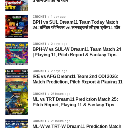
5 समितियों का भी गठन
CRICKET
1 day ago
BPH vs SUL Dream11 Team Today Match
24: बर्मिंघम फीनिक्स vs सनराइजर्स लीड्स ड्रीम11 टीम
CRICKET
2 days ago
BPH-W vs SUL-W Dream11 Team Match 24
| Playing 11, Pitch Report & Fantasy Tips
CRICKET
2 days ago
IRE vs AFG Dream11 Team 2nd ODI 2026:
Match Prediction, Pitch Report & Playing 11
CRICKET
23 hours ago
ML vs TRT Dream11 Prediction Match 25:
Pitch Report, Playing 11 & Fantasy Tips
CRICKET
23 hours ago
ML-W vs TRT-W Dream11 Prediction Match