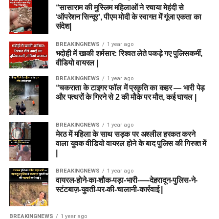
“सासाराम की मुस्लिम महिलाओं ने रचाया मेहंदी से
‘ऑपरेशन सिन्दूर’, पीएम मोदी के स्वागत में गूंजा एकता का
संदेश|
BREAKINGNEWS
1 year ago
भदोही में खाकी शर्मसार: रिश्वत लेते पकड़े गए पुलिसकर्मी,
वीडियो वायरल |
BREAKINGNEWS
1 year ago
“चकराता के टाइगर फॉल में प्रकृति का कहर — भारी पेड़
और पत्थरों के गिरने से 2 की मौके पर मौत, कई घायल |
BREAKINGNEWS
1 year ago
मेरठ में महिला के साथ सड़क पर अश्लील हरकत करने
वाला युवक वीडियो वायरल होने के बाद पुलिस की गिरफ्त में
|
BREAKINGNEWS
1 year ago
वायरल-होने-का-शौक-पड़ा-भारी-—-देहरादून-पुलिस-ने-
स्टंटबाज़-युवती-पर-की-चालानी-कार्रवाई |
BREAKINGNEWS
1 year ago