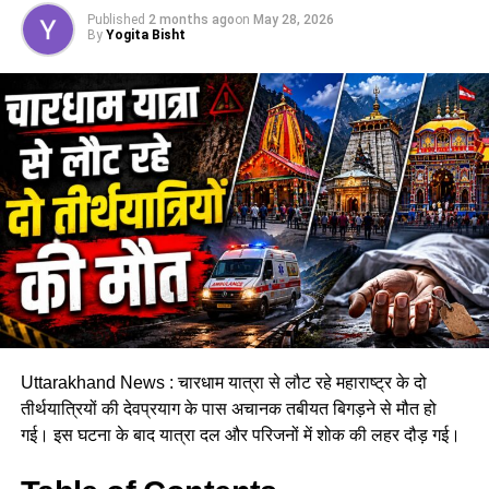
Published
2 months ago
on
May 28, 2026
चारधाम यात्रा मार्ग पर विभिन्न स्थानों पर भूस्खलन होने से आवाजाही
By
Yogita Bisht
प्रभावित हुई है। इन्हीं परिस्थितियों को देखते हुए गढ़वाल आयुक्त आनंद
स्वरूप ने 28 और 29 जुलाई को यात्रा स्थगित करने के निर्देश जारी किए
हैं। प्रशासन का कहना है कि मौसम की स्थिति सामान्य होने और मार्ग पूरी
तरह सुरक्षित होने के बाद ही यात्रा दोबारा शुरू करने पर फैसला लिया
जाएगा।
लगातार हो रही बारिश ने बढ़ाई परेशानी
राज्य के कई जिलों में बारिश का प्रभाव लगातार बना हुआ है। मौसम विभाग
के अनुसार उत्तरकाशी, देहरादून, टिहरी, रुद्रप्रयाग, चमोली, ऊधम सिंह
नगर, बागेश्वर, पिथौरागढ़ और नैनीताल में भारी से बहुत भारी वर्षा होने की
संभावना है। इसके अलावा कुछ क्षेत्रों में तेज गर्जना, बिजली गिरने और
अचानक बाढ़ जैसी परिस्थितियां भी बन सकती हैं।
Uttarakhand News : चारधाम यात्रा से लौट रहे महाराष्ट्र के दो
तीर्थयात्रियों की देवप्रयाग के पास अचानक तबीयत बिगड़ने से मौत हो
गई। इस घटना के बाद यात्रा दल और परिजनों में शोक की लहर दौड़ गई।