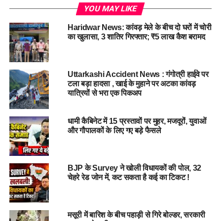
आईसीसीसीसी सिस्टम से सुरक्षित और
YOU MAY LIKE
सुगम बन रही चारधाम हेली यात्रा
Haridwar News: कांवड़ मेले के बीच दो घरों में चोरी
का खुलासा, 3 शातिर गिरफ्तार; ₹5 लाख कैश बरामद
आईसीसीसीसी में तैनात नागर विमानन महानिदेशालय (डीजीसीए), भारत
मौसम विज्ञान विभाग (आईएमडी) और यूकाडा की छह सदस्यीय टीम एयर
ट्रैफिक कंट्रोल (एटीसी) के साथ समन्वय स्थापित कर हेली संचालन को
Uttarkashi Accident News : गंगोत्री हाईवे पर
सुरक्षित और व्यवस्थित बनाए रखने में जुटी है। केंद्र से हेली रूट, ट्रैकिंग
टला बड़ा हादसा , खाई के मुहाने पर अटका कांवड़
यात्रियों से भरा एक पिकअप
डिवाइस और प्रत्येक हेली ट्रिप एवं शटल सेवा की रियल टाइम मॉनिटरिंग
की जा रही है।
धामी कैबिनेट में 15 प्रस्तावों पर मुहर, मजदूरों, युवाओं
सभी हेली रूटों पर स्थापित पीटीजेड कैमरों के माध्यम से हेलीकॉप्टरों की
और गौपालकों के लिए गए बड़े फैसले
लैंडिंग और टेकऑफ पर लगातार नजर रखी जा रही है, जिससे किसी भी
आपात स्थिति में तत्काल कार्रवाई संभव हो सके। आईसीसीसीसी से पूरी
हेली यात्रा व्यवस्था को नियंत्रित और मॉनिटर किया जा रहा है।
BJP के Survey ने खोली विधायकों की पोल, 32
चेहरे रेड जोन में, कट सकता है कई का टिकट !
खराब मौसम में भी हेली सेवाओं पर रियल
टाइम नजर
मसूरी में बारिश के बीच पहाड़ी से गिरे बोल्डर, सरकारी