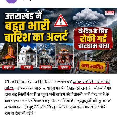
heliyatra.co.in
के माध्यम से ऑनलाइन टिकट बुक कर रहे हैं। यूकाडा
अधिकारियों के अनुसार अभी तक हेली टिकटिंग से संबंधित किसी भी प्रकार
की फ्रॉड शिकायत दर्ज नहीं हुई है।
21 हजार से अधिक श्रद्धालुओं ने उठाया
हेली सेवा का लाभ
यूकाडा द्वारा उपलब्ध कराए गए आंकड़ों के अनुसार 22 अप्रैल से अब तक
21 हजार से अधिक श्रद्धालु हेलीकॉप्टर सेवा के माध्यम से चारधाम यात्रा
कर चुके हैं। फाटा, गुप्तकाशी और सिरसी से संचालित शटल सेवाओं के
जरिए 17,976 यात्रियों को दर्शन कराए गए हैं, जबकि 10 मई तक चार्टर्ड
सेवाओं के माध्यम से 3,974 श्रद्धालु चारों धामों के दर्शन कर चुके हैं।
Char Dham Yatra Update
:
उत्तराखंड में
लगातार हो रही मूसलाधार
बारिश
का असर अब चारधाम यात्रा पर भी दिखाई देने लगा है। मौसम विभाग
SUL-W vs WEF-W Dream11 Prediction Match 27:
द्वारा कई जिलों में भारी से बहुत भारी बारिश की चेतावनी जारी किए जाने के
The Hundred Women 2026
बाद प्रशासन ने एहतियातन बड़ा फैसला लिया है। श्रद्धालुओं की सुरक्षा को
Haridwar News: कांवड़ मेले के बीच दो घरों में चोरी का
प्राथमिकता देते हुए 28 और 29 जुलाई के लिए चारधाम यात्रा अस्थायी
खुलासा, 3 शातिर गिरफ्तार; ₹5 लाख कैश बरामद
रूप से रोक दी गई है।