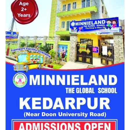
उच्च हिमालयी क्षेत्र की यात्रा होने से प्रदेश सरकार यहां मौसम के मिजाज
पर भी पूरी नजर रखे हुए है। मुख्यमंत्री धामी ने शीर्ष अधिकारियों को निर्देश
दिए हैं कि मौसम प्रतिकूल होने पर हर एक श्रद्धालु की सुरक्षा और सुविधा
का पूरा ध्यान रखा जाए।
चारधाम में दर्शनार्थियों की संख्या पहुंची
12.60 लाख के पार
चारों धामों में आस्था और विश्वास का जबरदस्त उल्लास देखने को मिल रहा
है। यात्रा का विगत 19 अप्रैल को श्रीगणेश हुआ था और 13 मई तक 12
लाख 60 हजार 478 श्रद्धालु चारधाम दर्शन कर चुके हैं। इनमें केदारनाथ में
5,23,582, बद्रीनाथ में 3,24,081, गंगोत्री में 2,05,425 और यमुनोत्री
धाम में 2,07,390 तीर्थयात्री पहुंचे हैं।