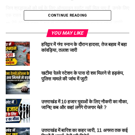
जिन श्रद्धालुओं को मई के लिए ऑनलाइन स्लॉट नहीं मिल पाए हैं, उनके लिए
एक राहत की खबर है।
CONTINUE READING
➡️
28 अप्रैल सुबह 7 बजे से ऑफलाइन पंजीकरण काउंटर खोले जाएंगे
,
जिससे वे निर्धारित प्रक्रिया के तहत यात्रा की अनुमति प्राप्त कर सकेंगे।
YOU MAY LIKE
🔢
अब तक के पंजीकरण आंकड़े (अप्रैल 2025
हरिद्वार में गंगा स्नान के दौरान हादसा, तेज बहाव में बहा
कांवड़िया, तलाश जारी
तक):
खटीमा रेलवे स्टेशन के पास दो शव मिलने से हड़कंप,
पुलिस मामले की जांच में जुटी
धाम
पंजीकरण संख्या
केदारनाथ
6.82 लाख
बदरीनाथ
6.01 लाख
उत्तराखंड में 10 हजार युवाओं के लिए नौकरी का मौका,
जानिए कब और कहां लगेंगे रोजगार मेले ?
गंगोत्री
3.55 लाख
यमुनोत्री
3.24 लाख
हेमकुंड साहिब
34,633
उत्तराखंड में बारिश का कहर जारी, 11 अगस्त तक कई