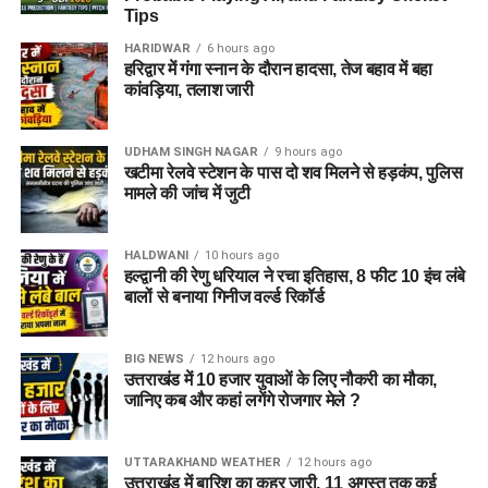
Tips
HARIDWAR
6 hours ago
हरिद्वार में गंगा स्नान के दौरान हादसा, तेज बहाव में बहा
कांवड़िया, तलाश जारी
UDHAM SINGH NAGAR
9 hours ago
राज्य आपदा प्रबंधन तंत्र और जिला प्रशासन को संवेदनशील इलाकों में
खटीमा रेलवे स्टेशन के पास दो शव मिलने से हड़कंप, पुलिस
मामले की जांच में जुटी
सतर्क रहने के निर्देश दिए गए हैं। साथ ही भूस्खलन संभावित क्षेत्रों पर
लगातार निगरानी रखी जा रही है, ताकि किसी भी आपात स्थिति से समय
रहते निपटा जा सके।
HALDWANI
10 hours ago
हल्द्वानी की रेणु धरियाल ने रचा इतिहास, 8 फीट 10 इंच लंबे
बालों से बनाया गिनीज वर्ल्ड रिकॉर्ड
मौसम विभाग और प्रशासन की ताजा
एडवाइजरी देखने की अपील
BIG NEWS
12 hours ago
उत्तराखंड में 10 हजार युवाओं के लिए नौकरी का मौका,
प्रशासन ने चारधाम यात्रा पर जाने वाले श्रद्धालुओं और अन्य यात्रियों से
जानिए कब और कहां लगेंगे रोजगार मेले ?
अपील की है कि वे यात्रा शुरू करने से पहले मौसम विभाग और प्रशासन की
ताजा एडवाइजरी जरूर देखें। जब तक मौसम अनुकूल नहीं हो जाता, तब
UTTARAKHAND WEATHER
12 hours ago
तक अनावश्यक यात्रा से बचें और केवल आधिकारिक सूचना के आधार पर
उत्तराखंड में बारिश का कहर जारी, 11 अगस्त तक कई