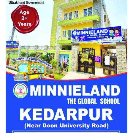
है।
चारधाम यात्रा को दो दिन के लिए किया
स्थगित
चारधाम यात्रा मार्ग पर विभिन्न स्थानों पर भूस्खलन होने से आवाजाही
प्रभावित हुई है। इन्हीं परिस्थितियों को देखते हुए गढ़वाल आयुक्त आनंद
स्वरूप ने 28 और 29 जुलाई को यात्रा स्थगित करने के निर्देश जारी किए
हैं। प्रशासन का कहना है कि मौसम की स्थिति सामान्य होने और मार्ग पूरी
तरह सुरक्षित होने के बाद ही यात्रा दोबारा शुरू करने पर फैसला लिया
जाएगा।
लगातार हो रही बारिश ने बढ़ाई परेशानी
राज्य के कई जिलों में बारिश का प्रभाव लगातार बना हुआ है। मौसम विभाग
के अनुसार उत्तरकाशी, देहरादून, टिहरी, रुद्रप्रयाग, चमोली, ऊधम सिंह
नगर, बागेश्वर, पिथौरागढ़ और नैनीताल में भारी से बहुत भारी वर्षा होने की
संभावना है। इसके अलावा कुछ क्षेत्रों में तेज गर्जना, बिजली गिरने और