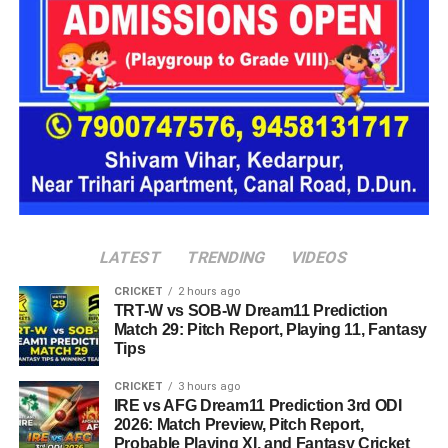
अचानक बाढ़ जैसी परिस्थितियां भी बन सकती हैं।
LATEST
TRENDING
VIDEOS
CRICKET
2 hours ago
TRT-W vs SOB-W Dream11 Prediction
Match 29: Pitch Report, Playing 11, Fantasy
Tips
CRICKET
3 hours ago
IRE vs AFG Dream11 Prediction 3rd ODI
2026: Match Preview, Pitch Report,
Probable Playing XI, and Fantasy Cricket