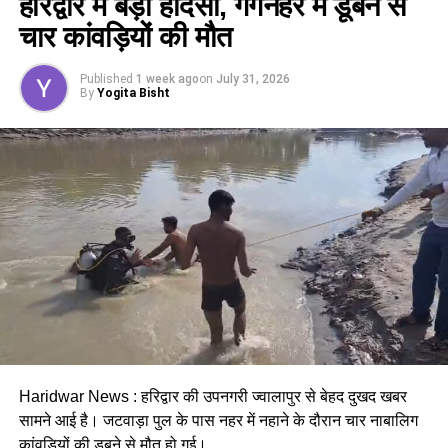
हरिद्वार में बड़ा हादसा, गंगनहर में डूबने से
कैबिनेट ने
उत्तराखंड मजदूरी संहिता नियमावली
को मंजूरी दी।
चार कांवड़ियों की मौत
इसके तहत श्रमिकों को हर महीने की 7 तारीख तक वेतन देना
होगा। पुरुष और महिला कर्मचारियों को समान काम के लिए समान
Published
1 week ago
on
July 31, 2026
मजदूरी का प्रावधान भी किया गया है।
By
Yogita Bisht
पढ़े धामी कैबिनेट के प्रमुख फैसले
Haridwar News : हरिद्वार की उपनगरी ज्वालापुर से बेहद दुखद खबर
सामने आई है। जटवाड़ा पुल के पास नहर में नहाने के दौरान चार नाबालिग
GST संशोधित अध्यादेश को मंजूरी।
कांवड़ियों की डूबने से मौत
हो गई।