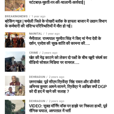
स्टंटबाज़-युवती-पर-की-चालानी-कार्रवाई |
BREAKINGNEWS
1 year ago
ब्रेकिंग न्यूज़ | चमोली जिले के पोखरी ब्लॉक के हापला बाजार में उद्यान विभाग
के कर्मचारी की संदिग्ध परिस्थितियों में मौत हो गई।
NAINITAL
1 year ago
नैनीताल: राज्यपाल गुरमीत सिंह ने किए मां नैना देवी के
दर्शन, प्रदेश की सुख-शांति की कामना की….
CRIME
2 years ago
खेत की मेढ़ काटने को लेकर दो पक्षों के बीच खूनी संघर्ष का
वीडियो सोशल मिडिया पर वायरल….
DEHRADUN
2 years ago
उत्तराखंड: पूर्व सीएम त्रिवेंद्र सिंह रावत और डीजीपी
अभिनव कुमार आमने-सामने, त्रिवेंद्र ने आखिर क्यों DGP
को दी हद में रहने की सलाह ?
DEHRADUN
2 years ago
VIDEO: सुबह मॉर्निंग वॉक पर हाइवे पर निकला हाथी, पूर्व
सैनिक घयाल, अस्पताल में भर्ती