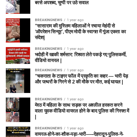
बरसे अपशब्द, चुप्पी पर उठे सवाल
BREAKINGNEWS
1 year ago
“सासाराम की मुस्लिम महिलाओं ने रचाया मेहंदी से
‘ऑपरेशन सिन्दूर’, पीएम मोदी के स्वागत में गूंजा एकता का
संदेश|
BREAKINGNEWS
1 year ago
भदोही में खाकी शर्मसार: रिश्वत लेते पकड़े गए पुलिसकर्मी,
वीडियो वायरल |
BREAKINGNEWS
1 year ago
“चकराता के टाइगर फॉल में प्रकृति का कहर — भारी पेड़
और पत्थरों के गिरने से 2 की मौके पर मौत, कई घायल |
BREAKINGNEWS
1 year ago
मेरठ में महिला के साथ सड़क पर अश्लील हरकत करने
वाला युवक वीडियो वायरल होने के बाद पुलिस की गिरफ्त में
|
BREAKINGNEWS
1 year ago
वायरल-होने-का-शौक-पड़ा-भारी-—-देहरादून-पुलिस-ने-