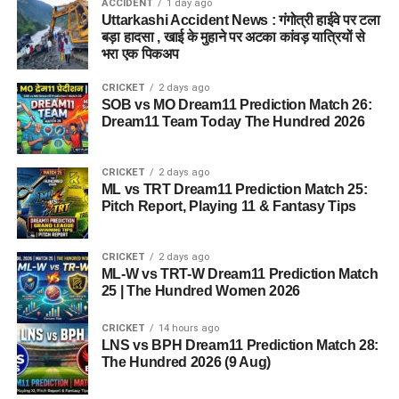
ACCIDENT
1 day ago
Uttarkashi Accident News : गंगोत्री हाईवे पर टला
बड़ा हादसा , खाई के मुहाने पर अटका कांवड़ यात्रियों से
भरा एक पिकअप
CRICKET
2 days ago
SOB vs MO Dream11 Prediction Match 26:
Dream11 Team Today The Hundred 2026
CRICKET
2 days ago
ML vs TRT Dream11 Prediction Match 25:
Pitch Report, Playing 11 & Fantasy Tips
CRICKET
2 days ago
ML-W vs TRT-W Dream11 Prediction Match
25 | The Hundred Women 2026
CRICKET
14 hours ago
LNS vs BPH Dream11 Prediction Match 28:
The Hundred 2026 (9 Aug)