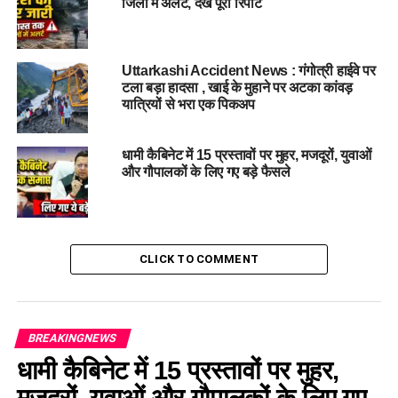
जिलों में अलर्ट, देखें पूरी रिपोर्ट
कुल योग
20 लाख+
RELATED TOPICS:
#DEHRADUNNEWS
CHAR DHAM YATRA
Uttarkashi Accident News : गंगोत्री हाईवे पर
UTTARAKHAND
UTTARAKHAND GOVERNMENT
टला बड़ा हादसा , खाई के मुहाने पर अटका कांवड़
यात्रियों से भरा एक पिकअप
UP NEXT
सेलाकुई हादसा: तेज रफ्तार कार ने मचाया कहर, 10 छात्र घायल –
तीन की हालत गंभीर….
धामी कैबिनेट में 15 प्रस्तावों पर मुहर, मजदूरों, युवाओं
और गौपालकों के लिए गए बड़े फैसले
DON'T MISS
पहलगाम आतंकी हमला: बाबा रामदेव का बड़ा बयान – “भारत को अब
इजरायल की तरह देना होगा जवाब”….
CLICK TO COMMENT
BREAKINGNEWS
धामी कैबिनेट में 15 प्रस्तावों पर मुहर,
मजदूरों, युवाओं और गौपालकों के लिए गए