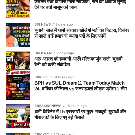
उफनते गधेरे के पास मिला नवजात!, रोने की आवाज सुनाई
देने पर बची मासूम की जान
BIG NEWS
2 days ago
चुनावी साल में धामी सरकार खोलेगी भर्ती का पिटारा, दिसंबर
से पहले ढाई हजार से ज्यादा पदों के लिए फॉर्म
HALDWANI
2 days ago
आठ अगस्त को हल्द्वानी आएंगे मल्लिकार्जुन खरगे, चुनावी
रैली को करेंगे संबोधित
CRICKET
24 hours ago
BPH vs SUL Dream11 Team Today Match
24: बर्मिंघम फीनिक्स vs सनराइजर्स लीड्स ड्रीम11 टीम
BREAKINGNEWS
15 hours ago
धामी कैबिनेट में 15 प्रस्तावों पर मुहर, मजदूरों, युवाओं और
गौपालकों के लिए गए बड़े फैसले
CRICKET
14 hours ago