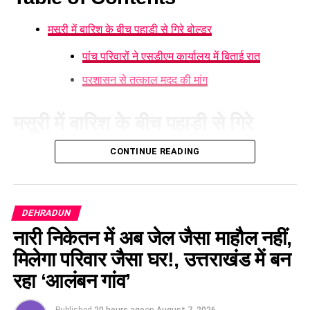
जल जीवन मिशन में केंद्र की गाइडलाइंस लागू होंगी।
मसूरी में बारिश के बीच पहाड़ी से गिरे बोल्डर
कुष्ठ रोग से पीड़ित व्यक्ति भी सहकारी समिति का सदस्य बन
सकेगा।
पांच परिवारों ने एसडीएम कार्यालय में बिताई रात
मेरठ से हरिद्वार तक गंगा एक्सप्रेसवे विस्तार के लिए यूपी से
प्रशासन से तत्काल मदद की मांग
समझौता होगा।
वन विकास निगम की सेवा नियमावली में
मसूरी में बारिश के बीच पहाड़ी से गिरे
संशोधन
बोल्डर
CONTINUE READING
मसूरी में लगातार हो रही बारिश के कारण गनहिल
की पहाड़ी से बोल्डर गिरने
औद्योगिक नियमावली को मंजूरी, श्रमिक शिकायतों के त्वरित
के कारण हड़कंप मच गया। कचहरी परिसर स्थित सरकारी आवासों पर
समाधान पर जोर।
बोल्डर गिरने के कारण खतरा बढ़ गया है। घटना के बाद सरकारी आवास में
DEHRADUN
छंटनी किए गए कर्मचारियों को दोबारा अवसर देने का प्रावधान।
रहने वाले परिवारों में डर का माहौल है। बताया जा रहा है कि बुधवार से
नारी निकेतन में अब जेल जैसा माहौल नहीं,
वन विकास निगम की सेवा नियमावली में संशोधन, स्केलर पद के
पहाड़ी से रुक-रुककर बोल्डर गिर रहे हैं, जिसके चलते खतरा लगातार बना
मिलेगा परिवार जैसा घर!, उत्तराखंड में बन
लिए 100 अंकों की परीक्षा होगी।
हुआ है।
रहा ‘आलंबन गांव’
ईको टूरिज्म को बढ़ावा देने के लिए जड़ी-बूटियों से जुड़ी
पांच परिवारों ने एसडीएम कार्यालय में बिताई रात
उच्चाधिकार प्राप्त समिति में संशोधन किया जा सकेगा।
Published
20 hours ago
on
August 7, 2026