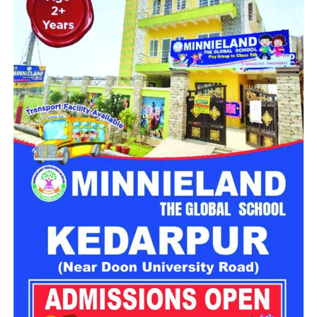
महिला सशक्तिकरण एवं बाल विकास विभाग की ओर से इसके लिए ‘आलंबन
गांव’ विकसित करने की योजना तैयार की जा रही है। इस योजना का उद्देश्य
नारी निकेतन में रहने वाली महिलाओं और बच्चों को सुरक्षित माहौल के साथ-
साथ घर जैसा अपनापन और स्वतंत्रता देना है।
उत्तराखंड में बन रहा ‘आलंबन गांव’
महिला सशक्तिकरण एवं बाल विकास विभाग
के निदेशक आईएएस बंशीलाल
राणा के मुताबिक, नारी निकेतन में आने वाली कई महिलाएं और बच्चे खुद को
एक बंद संस्थान या जेल जैसी जगह पर महसूस करते हैं। यही वजह है कि
कई बार बच्चे वहां से निकलने या भागने की कोशिश तक करने लगते हैं।
इसी समस्या को ध्यान में रखते हुए विभाग अब ऐसा इंफ्रास्ट्रक्चर तैयार
करने की दिशा में काम कर रहा है, जहां रहने वाले लोगों को संस्थागत माहौल
के बजाय परिवार जैसा वातावरण मिल सके।
16 घरों में मिलेगा परिवार जैसा माहौल
प्रस्तावित आलंबन गांव में कॉटेज और छोटे घर विकसित किए जाएंगे। यहां