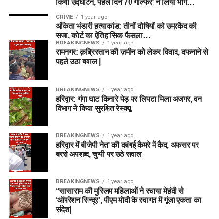
किया उद्घाटन, पहले दिन 70 गोल्फरों ने लिया भाग…
CRIME
1 year ago
अंकिता भंडारी हत्याकांड: तीनों दोषियों को उम्रकैद की
सजा, कोर्ट का ऐतिहासिक फैसला…
BREAKINGNEWS
1 year ago
रामनगर: क़ब्रिस्तान की ज़मीन को लेकर विवाद, दफनाने से
पहले उठा बवाल |
BREAKINGNEWS
1 year ago
हरिद्वार: गंगा घाट किनारे पेड़ पर लिपटा मिला अजगर, वन
विभाग ने किया सुरक्षित रेस्क्यू
BREAKINGNEWS
1 year ago
हरिद्वार में बीजेपी नेता की दबंगई कैमरे में कैद, अफसर पर
बरसे अपशब्द, चुप्पी पर उठे सवाल
BREAKINGNEWS
1 year ago
“सासाराम की मुस्लिम महिलाओं ने रचाया मेहंदी से
‘ऑपरेशन सिन्दूर’, पीएम मोदी के स्वागत में गूंजा एकता का
संदेश|