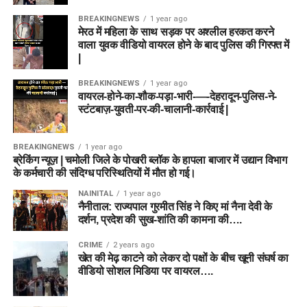
BREAKINGNEWS
1 year ago
मेरठ में महिला के साथ सड़क पर अश्लील हरकत करने
वाला युवक वीडियो वायरल होने के बाद पुलिस की गिरफ्त में
|
BREAKINGNEWS
1 year ago
वायरल-होने-का-शौक-पड़ा-भारी-—-देहरादून-पुलिस-ने-
स्टंटबाज़-युवती-पर-की-चालानी-कार्रवाई |
BREAKINGNEWS
1 year ago
ब्रेकिंग न्यूज़ | चमोली जिले के पोखरी ब्लॉक के हापला बाजार में उद्यान विभाग
के कर्मचारी की संदिग्ध परिस्थितियों में मौत हो गई।
NAINITAL
1 year ago
नैनीताल: राज्यपाल गुरमीत सिंह ने किए मां नैना देवी के
दर्शन, प्रदेश की सुख-शांति की कामना की….
CRIME
2 years ago
खेत की मेढ़ काटने को लेकर दो पक्षों के बीच खूनी संघर्ष का
वीडियो सोशल मिडिया पर वायरल….