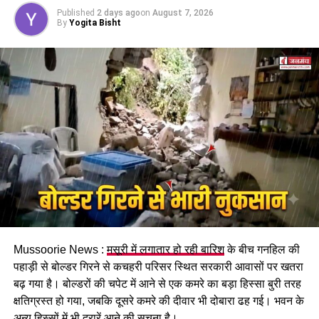
होगा। पुरुष और महिला कर्मचारियों को समान काम के लिए समान
Published
2 days ago
on
August 7, 2026
मजदूरी का प्रावधान भी किया गया है।
By
Yogita Bisht
पढ़े धामी कैबिनेट के प्रमुख फैसले
Mussoorie News :
मसूरी में लगातार हो रही बारिश
के बीच गनहिल की
GST संशोधित अध्यादेश को मंजूरी।
पहाड़ी से बोल्डर गिरने से कचहरी परिसर स्थित सरकारी आवासों पर खतरा
नैनीताल हाईकोर्ट के लिए हल्द्वानी गौलापार में 30 हेक्टेयर जमीन
बढ़ गया है। बोल्डरों की चपेट में आने से एक कमरे का बड़ा हिस्सा बुरी तरह
देने का फैसला।
क्षतिग्रस्त हो गया, जबकि दूसरे कमरे की दीवार भी दोबारा ढह गई। भवन के
अन्य हिस्सों में भी दरारें आने की सूचना है।