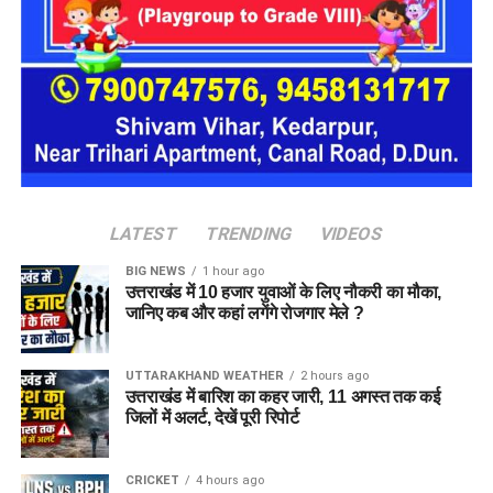
एक परिवार की तर्ज पर लोगों को रखा जाएगा। योजना के मुताबिक, एक
यूनिट में करीब दो महिलाएं, चार बच्चे और एक किशोरी को शामिल किया
जाएगा। इस तरह उन्हें एक परिवार की तरह साथ रहने का अवसर मिलेगा।
हर यूनिट में अलग किचन जैसी सुविधाएं भी होंगी, ताकि वहां रहने वाली
महिलाओं और बच्चों को रोजमर्रा के जीवन में ज्यादा स्वतंत्रता और जिम्मेदारी
का अनुभव हो सके। प्रस्तावित परिसर में कुल 16 घर विकसित किए
जाएंगे, जिनमें करीब 88 लोगों के रहने की व्यवस्था होगी।
LATEST
TRENDING
VIDEOS
BIG NEWS
1 hour ago
उत्तराखंड में 10 हजार युवाओं के लिए नौकरी का मौका,
जानिए कब और कहां लगेंगे रोजगार मेले ?
UTTARAKHAND WEATHER
2 hours ago
उत्तराखंड में बारिश का कहर जारी, 11 अगस्त तक कई
जिलों में अलर्ट, देखें पूरी रिपोर्ट
CRICKET
4 hours ago