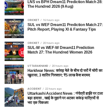
LNS vs BPH Dream11 Prediction Match 28:
The Hundred 2026 (9 Aug)
जेल नहीं, रेजिडेंशियल कॉम्प्लेक्स जैसा
होगा माहौल
CRICKET
16 hours ago
SUL vs WEF Dream11 Prediction Match 27:
आलंबन गांव की सबसे खास बात यही होगी कि यहां रहने वाली महिलाओं
Pitch Report, Playing XI & Fantasy Tips
और बच्चों को यह महसूस न हो कि वे किसी जेल या बंद संस्थान में रह रहे
हैं। इसके बजाय पूरा परिसर एक रेजिडेंशियल कॉम्प्लेक्स की तरह विकसित
CRICKET
20 hours ago
किया जाएगा, जहां सुरक्षा के साथ रहने, पढ़ाई, दैनिक जीवन और सामाजिक
SUL-W vs WEF-W Dream11 Prediction
विकास से जुड़ी सुविधाएं उपलब्ध होंगी।
Match 27: The Hundred Women 2026
परिसर को आधुनिक सुविधाओं से लैस करने की योजना है। यहां आंगनबाड़ी
UTTARAKHAND
20 hours ago
केंद्र भी खोले जाएंगे। जरूरत पड़ने पर प्राथमिक विद्यालय की सुविधा भी
Haridwar News: कांवड़ मेले के बीच दो घरों में चोरी का
उपलब्ध कराई जा सकती है। इस पहल का मकसद सिर्फ महिलाओं और
खुलासा, 3 शातिर गिरफ्तार; ₹5 लाख कैश बरामद
बच्चों को रहने की जगह देना नहीं, बल्कि उन्हें ऐसा वातावरण उपलब्ध कराना
है, जहां वे खुद को सुरक्षित, सम्मानित और परिवार का हिस्सा महसूस कर
ACCIDENT
22 hours ago
सकें।
Uttarkashi Accident News : गंगोत्री हाईवे पर टला
बड़ा हादसा , खाई के मुहाने पर अटका कांवड़ यात्रियों से
5 एकड़ जमीन की हो रही है तलाश
भरा एक पिकअप