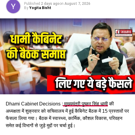
जानकारी लगातार दी जाए। यदि बारिश के कारण यातायात प्रभावित होता
Published
2 days ago
on
August 7, 2026
By
Yogita Bisht
है, तो श्रद्धालुओं को ठहराव स्थलों पर भोजन, पानी और अन्य जरूरी
सुविधाएं उपलब्ध कराई जाएं।
इस अवसर पर सचिव आपदा प्रबंधन विनोद कुमार सुमन, अपर मुख्य
कार्यकारी अधिकारी आनन्द स्वरूप, अपर सचिव बंशीधर तिवारी और सभी
जिलाधिकारी वर्चुअल माध्यम से उपस्थित रहे।
RELATED TOPICS:
UP NEXT
हर योजना, हर सेवा बस एक क्लिक पर! सीएम धामी का मास्टर प्लान
तैयार
DON'T MISS
श्रीनगर मेडिकल कॉलेज के छात्रावास में झारखंड की छात्रा ने की
Dhami Cabinet Decisions :
मुख्यमंत्री पुष्कर सिंह धामी
की
आत्महत्या
अध्यक्षता में शुक्रवार को सचिवालय में हुई कैबिनेट बैठक में 15 प्रस्तावों पर
फैसला लिया गया। बैठक में स्वास्थ्य, कार्मिक, कौशल विकास, परिवहन
समेत कई विभागों से जुड़े मुद्दों पर चर्चा हुई।