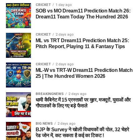
CRICKET
1 day ago
आलंबन गांव विकसित करने के लिए करीब 5 एकड़ जमीन की आवश्यकता
SOB vs MO Dream11 Prediction Match 26:
बताई गई है। विभाग की पहली प्राथमिकता देहरादून जिले या उसके
Dream11 Team Today The Hundred 2026
आसपास जमीन तलाशने की थी, लेकिन फिलहाल उपयुक्त जमीन उपलब्ध
नहीं हो पाई है। अब विभाग की ओर से हरिद्वार और आसपास के क्षेत्रों में
CRICKET
2 days ago
जमीन की तलाश की जा रही है। अधिकारियों को उम्मीद है कि हरिद्वार में
ML vs TRT Dream11 Prediction Match 25:
इसके लिए उपयुक्त जमीन मिल सकती है।
Pitch Report, Playing 11 & Fantasy Tips
इसके अलावा उत्तरकाशी जिले के चिन्यालीसौड़ में भी एक जमीन को लेकर
CRICKET
2 days ago
संभावनाएं देखी जा रही हैं। विभाग यह जांच कर रहा है कि वहां की जमीन
ML-W vs TRT-W Dream11 Prediction Match
और परिस्थितियां आलंबन गांव के निर्माण के लिए उपयुक्त हैं या नहीं।
25 | The Hundred Women 2026
महिलाओं और बच्चों को मिलेगा नया जीवन
BREAKINGNEWS
2 days ago
धामी कैबिनेट में 15 प्रस्तावों पर मुहर, मजदूरों, युवाओं और
आलंबन गांव की यह योजना सिर्फ एक नया भवन या परिसर तैयार करने की
गौपालकों के लिए गए बड़े फैसले
कवायद नहीं है, बल्कि नारी निकेतन में रहने वाली महिलाओं और बच्चों के
प्रति सोच में बदलाव की कोशिश भी है।
BIG NEWS
2 days ago
BJP के Survey ने खोली विधायकों की पोल, 32 चेहरे
अगर यह योजना धरातल पर उतरती है तो संस्थागत जीवन की जगह उन्हें
रेड जोन में, कट सकता है कई का टिकट !
परिवार जैसा माहौल, बेहतर स्वतंत्रता और सामाजिक वातावरण मिल