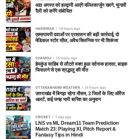
आठ अगस्त को हल्द्वानी आएंगे मल्लिकार्जुन खरगे, चुनावी
मूल शैक्षिक प्रमाण पत्र
एवं उनकी छायाप्रतियां
रैली को करेंगे संबोधित
(Photocopies)
सेवायोजन कार्यालय का पंजीयन कार्ड
HARIDWAR
14 hours ago
एक्सपायरी दवाओं पर प्रशासन की बड़ी कार्रवाई, दो
पासपोर्ट साइज फोटो
मेडिकल स्टोर सील, अवैध क्लिनिक पर भी शिकंजा
वैध पहचान पत्र
(आधार कार्ड / वोटर आईडी आदि)
CHAMOLI
15 hours ago
विभाग ने जिले के सभी योग्य एवं इच्छुक युवाओं से अपील की है कि वे समय
हेमकुंड साहिब से लौटते वक्त हुआ दर्दनाक हादसा, बाइक
पर अपना पंजीकरण कराकर इस रोजगार अवसर का लाभ उठाएं।
फिसलने से एक श्रद्धालु की मौत
UTTARAKHAND WEATHER
16 hours ago
उत्तराखंड में बिगड़ा रहेगा मौसम, 3 जिलों के लिए ऑरेंज
अलर्ट, कई जगह भारी बारिश का अनुमान
CRICKET
1 day ago
LNS vs ML Dream11 Team Prediction
Match 23: Playing XI, Pitch Report &
Fantasy Tips in Hindi