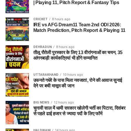
| Playing 11, Pitch Report & Fantasy Tips
टीआई मेडिकोज (TI Medicos)
आईजोन (iZone)
CRICKET
8 hours ago
IRE vs AFG Dream11 Team 2nd ODI 2026:
Match Prediction, Pitch Report & Playing 11
Dehradun Rojgar Mela 2026 :
आवेदन और पंजीकरण प्रक्रिया (How
DEHRADUN
8 hours ago
तीलू रौतेली पुरस्कार के लिए 13 वीरांगनाओं का चयन, 35
to Register)
आंगनबाड़ी कार्यकत्रियां भी होंगे सम्मानित
क्षेत्रीय सेवायोजन अधिकारी ममता चौहान नेगी के अनुसार, रोजगार मेले में
UTTARAKHAND
10 hours ago
भाग लेने के लिए अभ्यर्थियों का पंजीकरण
04 अगस्त, 2026
से शुरू हो
उफनते गधेरे के पास मिला नवजात!, रोने की आवाज सुनाई
चुका है। इच्छुक अभ्यर्थी साक्षात्कार में शामिल होने से पहले किसी भी कार्य
देने पर बची मासूम की जान
दिवस में कार्यालय पहुंचकर अपना पंजीकरण करा सकते हैं।
BIG NEWS
12 hours ago
आवश्यक दस्तावेज (Documents
चुनावी साल में धामी सरकार खोलेगी भर्ती का पिटारा, दिसंबर
से पहले ढाई हजार से ज्यादा पदों के लिए फॉर्म
Required):
बायोडाटा / रिज़्यूमे (Resume)
(2-3 प्रतियां)
HALDWANI
14 hours ago