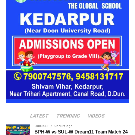
भाग लेने वाली प्रमुख कंपनियां
(Participating Companies)
इस
रोजगार मेले
में देश एवं प्रदेश की कई नामी कंपनियां अभ्यर्थियों का
साक्षात्कार लेने आ रही हैं, जिनमें प्रमुख हैं:
एक्सिस बैंक (Axis Bank)
बारबेक्यू नेशन (Barbeque Nation)
डिक्सॉन (Dixon Technologies)
उत्कर्ष स्मॉल फाइनेंस बैंक (Utkarsh Small Finance Bank)
सीएएमपी-108 (CAMP-108)
एनआईटीटी लिमिटेड (NIIT Limited)
परिश्रम रिसोर्स प्राइवेट लिमिटेड
LATEST
TRENDING
VIDEOS
आईपीसीए (IPCA Laboratories)
CRICKET
6 hours ago
BPH-W vs SUL-W Dream11 Team Match 24
मोचिको (Mochiko Shoes)