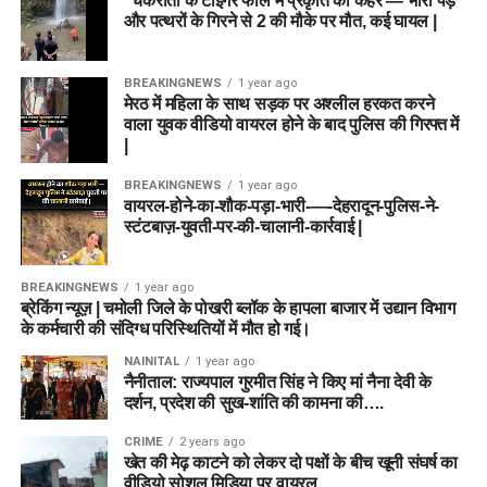
“चकराता के टाइगर फॉल में प्रकृति का कहर — भारी पेड़
और पत्थरों के गिरने से 2 की मौके पर मौत, कई घायल |
BREAKINGNEWS
1 year ago
मेरठ में महिला के साथ सड़क पर अश्लील हरकत करने
वाला युवक वीडियो वायरल होने के बाद पुलिस की गिरफ्त में
|
BREAKINGNEWS
1 year ago
वायरल-होने-का-शौक-पड़ा-भारी-—-देहरादून-पुलिस-ने-
स्टंटबाज़-युवती-पर-की-चालानी-कार्रवाई |
BREAKINGNEWS
1 year ago
ब्रेकिंग न्यूज़ | चमोली जिले के पोखरी ब्लॉक के हापला बाजार में उद्यान विभाग
के कर्मचारी की संदिग्ध परिस्थितियों में मौत हो गई।
NAINITAL
1 year ago
नैनीताल: राज्यपाल गुरमीत सिंह ने किए मां नैना देवी के
दर्शन, प्रदेश की सुख-शांति की कामना की….
CRIME
2 years ago
खेत की मेढ़ काटने को लेकर दो पक्षों के बीच खूनी संघर्ष का
वीडियो सोशल मिडिया पर वायरल….