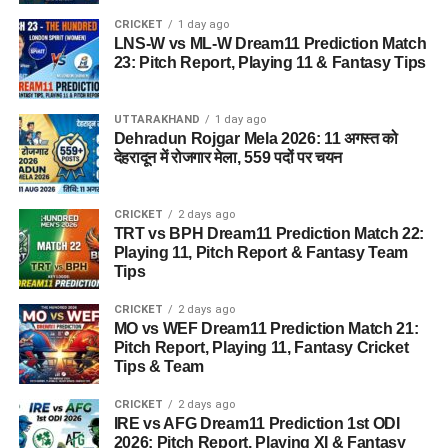
CRICKET
1 day ago
LNS-W vs ML-W Dream11 Prediction Match
23: Pitch Report, Playing 11 & Fantasy Tips
UTTARAKHAND
1 day ago
Dehradun Rojgar Mela 2026: 11 अगस्त को
देहरादून में रोजगार मेला, 559 पदों पर चयन
CRICKET
2 days ago
TRT vs BPH Dream11 Prediction Match 22:
Playing 11, Pitch Report & Fantasy Team
Tips
CRICKET
2 days ago
MO vs WEF Dream11 Prediction Match 21:
Pitch Report, Playing 11, Fantasy Cricket
Tips & Team
CRICKET
2 days ago
IRE vs AFG Dream11 Prediction 1st ODI
2026: Pitch Report, Playing XI & Fantasy