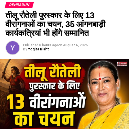
DEHRADUN
तीलू रौतेली पुरस्कार के लिए 13
वीरांगनाओं का चयन, 35 आंगनबाड़ी
कार्यकत्रियां भी होंगे सम्मानित
साइबर सुरक्षा, फेक न्यूज और संचार व्यवस्था पर विशेष ध्यान
Published
8 hours ago
on
August 6, 2026
By
Yogita Bisht
श्री बर्द्धन ने आईटी विभाग को साइबर वारफेयर से सतर्क रहने और सोशल
मीडिया पर फेक न्यूज की निगरानी करने के निर्देश दिए। उन्होंने सूचना और
पुलिस विभाग को भ्रामक सूचनाएं फैलाने वालों के विरुद्ध सख्त वैधानिक
कार्रवाई करने के लिए कहा।
संरचनाओं की सुरक्षा और संसाधनों का डाटा बेस तैयार करने के निर्देश
राज्य के हेलीपैड, छोटे हवाईअड्डों, डैम और अन्य महत्वपूर्ण परिसंपत्तियों की
सुरक्षा ऑडिट कराने और संभावित खतरे के आधार पर पुनः समीक्षा करने के
निर्देश भी बैठक में दिए गए। इसके अलावा, सभी विभागों और एजेंसियों को
अपने संसाधनों की जानकारी एसईओसी को उपलब्ध कराने और जीआईएस
आधारित डेटाबेस तैयार करने के लिए कहा गया।