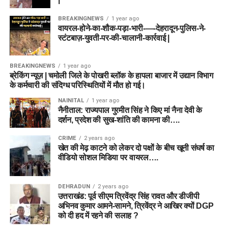
BREAKINGNEWS
1 year ago
वायरल-होने-का-शौक-पड़ा-भारी-—-देहरादून-पुलिस-ने-
स्टंटबाज़-युवती-पर-की-चालानी-कार्रवाई |
BREAKINGNEWS
1 year ago
ब्रेकिंग न्यूज़ | चमोली जिले के पोखरी ब्लॉक के हापला बाजार में उद्यान विभाग
के कर्मचारी की संदिग्ध परिस्थितियों में मौत हो गई।
NAINITAL
1 year ago
नैनीताल: राज्यपाल गुरमीत सिंह ने किए मां नैना देवी के
दर्शन, प्रदेश की सुख-शांति की कामना की….
CRIME
2 years ago
खेत की मेढ़ काटने को लेकर दो पक्षों के बीच खूनी संघर्ष का
वीडियो सोशल मिडिया पर वायरल….
DEHRADUN
2 years ago
उत्तराखंड: पूर्व सीएम त्रिवेंद्र सिंह रावत और डीजीपी
अभिनव कुमार आमने-सामने, त्रिवेंद्र ने आखिर क्यों DGP
को दी हद में रहने की सलाह ?