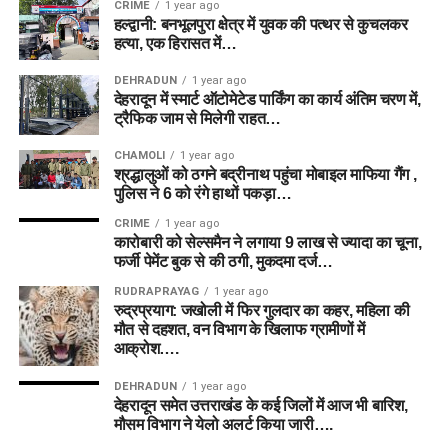
CRIME
1 year ago
हल्द्वानी: बनभूलपुरा क्षेत्र में युवक की पत्थर से कुचलकर
हत्या, एक हिरासत में…
DEHRADUN
1 year ago
देहरादून में स्मार्ट ऑटोमेटेड पार्किंग का कार्य अंतिम चरण में,
ट्रैफिक जाम से मिलेगी राहत…
CHAMOLI
1 year ago
श्रद्धालुओं को ठगने बद्रीनाथ पहुंचा मोबाइल माफिया गैंग ,
पुलिस ने 6 को रंगे हाथों पकड़ा…
CRIME
1 year ago
कारोबारी को सेल्समैन ने लगाया 9 लाख से ज्यादा का चूना,
फर्जी पेमेंट बुक से की ठगी, मुकदमा दर्ज…
RUDRAPRAYAG
1 year ago
रुद्रप्रयाग: जखोली में फिर गुलदार का कहर, महिला की
मौत से दहशत, वन विभाग के खिलाफ ग्रामीणों में
आक्रोश….
DEHRADUN
1 year ago
देहरादून समेत उत्तराखंड के कई जिलों में आज भी बारिश,
मौसम विभाग ने येलो अलर्ट किया जारी….