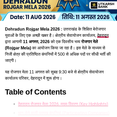
इसके समानांतर जिन रिक्त पदों के लिए आवेदन प्रक्रिया पूरी हो चुकी है,
उनकी परीक्षा भी दिसंबर तक करा ली जाएगी। इनमें व्यैक्तिक सहायक,
पशुधन प्रसार अधिकारी, विभिन्न सेवाओं के तकनीकी पद, सहायक
लेखाकार, कृषि विभाग के इंटरमीडिएट स्तर के पद तथा विभिन्न विभागों के
Dehradun Rojgar Mela 2026 :
उत्तराखंड के शिक्षित बेरोजगार
स्नातक स्तरीय पद सहित कुल 1470 पद शामिल हैं।
युवाओं के लिए एक अच्छी खबर है। क्षेत्रीय सेवायोजन कार्यालय,
देहरादून
द्वारा आगामी
11 अगस्त, 2026
को एक दिवसीय भव्य
रोजगार मेले
(Rojgar Mela)
का आयोजन किया जा रहा है। इस मेले के माध्यम से
निजी क्षेत्र की प्रतिष्ठित कंपनियों में 500 से अधिक पदों पर सीधी भर्ती की
जाएगी।
यह रोजगार मेला 11 अगस्त को सुबह 9:30 बजे से क्षेत्रीय सेवायोजन
कार्यालय परिसर, देहरादून में शुरू होगा।
Table of Contents
देहरादून रोजगार मेला 2026: मुख्य विवरण (Key Highlights)
34 हजार भर्तियां, रोजगार बड़ी उपलब्धि
भाग लेने वाली प्रमुख कंपनियां (Participating Companies)