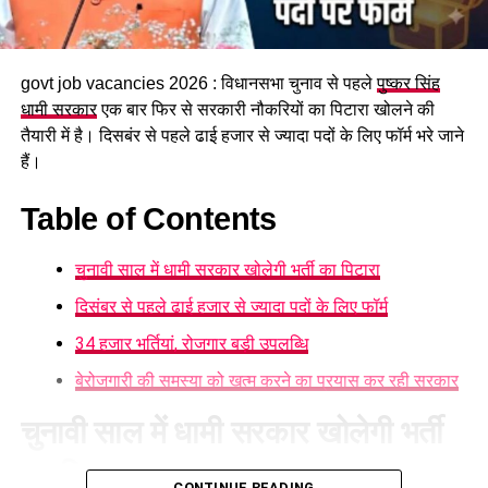
DON'T MISS
रामनगर में कांग्रेस कार्यालय को लेकर बवाल, लाठीचार्ज से राजनीति
गरमाई, ब्लॉक प्रमुख समेत कई घायल…
govt job vacancies 2026 : विधानसभा चुनाव से पहले
पुष्कर सिंह
धामी सरकार
एक बार फिर से सरकारी नौकरियों का पिटारा खोलने की
तैयारी में है। दिसबंर से पहले ढाई हजार से ज्यादा पदों के लिए फॉर्म भरे जाने
हैं।
Table of Contents
चुनावी साल में धामी सरकार खोलेगी भर्ती का पिटारा
दिसंबर से पहले ढाई हजार से ज्यादा पदों के लिए फॉर्म
34 हजार भर्तियां, रोजगार बड़ी उपलब्धि
बेरोजगारी की समस्या को खत्म करने का प्रयास कर रही सरकार
चुनावी साल में धामी सरकार खोलेगी भर्ती
का पिटारा
CONTINUE READING