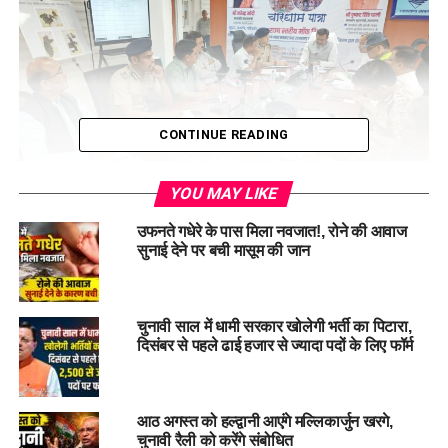
CONTINUE READING
YOU MAY LIKE
उफनते गधेरे के पास मिला नवजात!, रोने की आवाज
सुनाई देने पर बची मासूम की जान
यह निर्देश सोमवार को राज्य आपदा प्रबंधन प्राधिकरण (यूएसडीएमए) स्थित
राज्य आपातकालीन परिचालन केंद्र (एसईओसी) में आयोजित उच्च स्तरीय
चुनावी साल में धामी सरकार खोलेगी भर्ती का पिटारा,
बैठक में दिए गए। बैठक में सेना, अर्धसैनिक बलों और शासन के वरिष्ठ
दिसंबर से पहले ढाई हजार से ज्यादा पदों के लिए फॉर्म
अधिकारियों ने भाग लिया।
मुख्य सचिव ने कहा कि चीन और नेपाल से लगी सीमाओं के चलते राज्य की
आठ अगस्त को हल्द्वानी आएंगे मल्लिकार्जुन खरगे,
सामरिक महत्ता अत्यधिक है। ऐसे में सिविल एडमिनिस्ट्रेशन और सुरक्षा
चुनावी रैली को करेंगे संबोधित