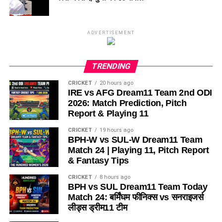
ADVERTISEMENT
TRENDING
CRICKET
20 hours ago
IRE vs AFG Dream11 Team 2nd ODI
2026: Match Prediction, Pitch
Report & Playing 11
CRICKET
19 hours ago
BPH-W vs SUL-W Dream11 Team
Match 24 | Playing 11, Pitch Report
& Fantasy Tips
CRICKET
8 hours ago
BPH vs SUL Dream11 Team Today
Match 24: बर्मिंघम फीनिक्स vs सनराइजर्स
लीड्स ड्रीम11 टीम