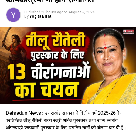
इसी समस्या को ध्यान में रखते हुए विभाग अब ऐसा इंफ्रास्ट्रक्चर तैयार
Published
20 hours ago
on
August 6, 2026
करने की दिशा में काम कर रहा है, जहां रहने वाले लोगों को संस्थागत माहौल
By
Yogita Bisht
के बजाय परिवार जैसा वातावरण मिल सके।
16 घरों में मिलेगा परिवार जैसा माहौल
प्रस्तावित आलंबन गांव में कॉटेज और छोटे घर विकसित किए जाएंगे। यहां
एक परिवार की तर्ज पर लोगों को रखा जाएगा। योजना के मुताबिक, एक
यूनिट में करीब दो महिलाएं, चार बच्चे और एक किशोरी को शामिल किया
जाएगा। इस तरह उन्हें एक परिवार की तरह साथ रहने का अवसर मिलेगा।
हर यूनिट में अलग किचन जैसी सुविधाएं भी होंगी, ताकि वहां रहने वाली
महिलाओं और बच्चों को रोजमर्रा के जीवन में ज्यादा स्वतंत्रता और जिम्मेदारी
का अनुभव हो सके। प्रस्तावित परिसर में कुल 16 घर विकसित किए
जाएंगे, जिनमें करीब 88 लोगों के रहने की व्यवस्था होगी।
Dehradun News : उत्तराखंड सरकार ने वित्तीय वर्ष 2025-26 के
प्रतिष्ठित तीलू रौतेली राज्य स्त्री शक्ति पुरस्कार तथा राज्य स्तरीय
आंगनबाड़ी कार्यकर्ती पुरस्कार के लिए चयनित नामों की घोषणा कर दी है।