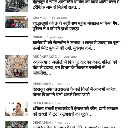
देहरादून में स्मार्ट ऑटोमेटेड पार्किंग का कार्य अंतिम चरण में,
ट्रैफिक जाम से मिलेगी राहत…
CHAMOLI
1 year ago
श्रद्धालुओं को ठगने बद्रीनाथ पहुंचा मोबाइल माफिया गैंग ,
पुलिस ने 6 को रंगे हाथों पकड़ा…
CRIME
1 year ago
कारोबारी को सेल्समैन ने लगाया 9 लाख से ज्यादा का चूना,
फर्जी पेमेंट बुक से की ठगी, मुकदमा दर्ज…
RUDRAPRAYAG
1 year ago
रुद्रप्रयाग: जखोली में फिर गुलदार का कहर, महिला की
मौत से दहशत, वन विभाग के खिलाफ ग्रामीणों में
आक्रोश….
DEHRADUN
1 year ago
देहरादून समेत उत्तराखंड के कई जिलों में आज भी बारिश,
मौसम विभाग ने येलो अलर्ट किया जारी….
DEHRADUN
1 year ago
अंकिता भंडारी हत्याकांड में इंसाफ की जीत, धामी सरकार
की सख्ती से टूटा रसूखदारों का गुरूर…
DEHRADUN
1 year ago