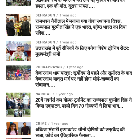
ऋषिकेश रेंज के जंगल में पत्ते लेने गए युवकों पर बाघ का
हमला, एक की मौत, दूसरा घायल….
DEHRADUN
1 year ago
राजभवन नैनीताल में मनाया गया गोवा स्थापना दिवस,
राज्यपाल गुरमीत सिंह ने एक भारत, श्रेष्ठ भारत का दिया
संदेश….
DEHRADUN
1 year ago
उत्तराखंड में पूर्व सैनिकों के लिए बनेगा विशेष ट्रेनिंग सेंटर:
मुख्यमंत्री धामी
RUDRAPRAYAG
1 year ago
केदारनाथ धाम यात्रा: सूर्योदय से पहले और सूर्यास्त के बाद
केदारनाथ यात्रा मार्ग पर नहीं होगा घोड़े-खच्चरों का
संचालन….
NAINITAL
1 year ago
20वें गवर्नर्स कप गोल्फ टूर्नामेंट का राज्यपाल गुरमीत सिंह ने
किया उद्घाटन, पहले दिन 70 गोल्फरों ने लिया भाग…
CRIME
1 year ago
अंकिता भंडारी हत्याकांड: तीनों दोषियों को उम्रकैद की
सजा, कोर्ट का ऐतिहासिक फैसला…