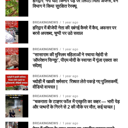
हरिद्वार: गंगा घाट किनारे पेड़ पर लिपटा मिला अजगर, वन
विभाग ने किया सुरक्षित रेस्क्यू
BREAKINGNEWS
1 year ago
हरिद्वार में बीजेपी नेता की दबंगई कैमरे में कैद, अफसर पर
बरसे अपशब्द, चुप्पी पर उठे सवाल
BREAKINGNEWS
1 year ago
“सासाराम की मुस्लिम महिलाओं ने रचाया मेहंदी से
‘ऑपरेशन सिन्दूर’, पीएम मोदी के स्वागत में गूंजा एकता का
संदेश|
BREAKINGNEWS
1 year ago
भदोही में खाकी शर्मसार: रिश्वत लेते पकड़े गए पुलिसकर्मी,
वीडियो वायरल |
BREAKINGNEWS
1 year ago
“चकराता के टाइगर फॉल में प्रकृति का कहर — भारी पेड़
और पत्थरों के गिरने से 2 की मौके पर मौत, कई घायल |
BREAKINGNEWS
1 year ago