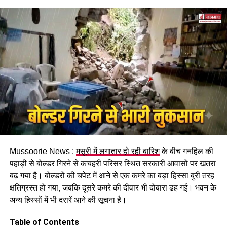
किए जाने के प्रति आश्वस्त किया।
RELATED TOPICS:
CM DHAMI MET DEFENSE MINISTER RAJNATH SINGH AND
CONGRATULATED HIM
REQUESTED TO GIVE DEFENSE ESTATE LAND TO THE STATE
GOVERNMENT FOR PARKING IN NAINITAL.
UP NEXT
पटेलनगर के बड़ोवाला क्षेत्र में एक सूखे नाले में छह माह की बच्ची और
एक लड़की का मिला शव, हत्या की आशंका..जांच में जुटी पुलिस।
DON'T MISS
कांग्रेस लोकसभा चुनाव के बाद जिला, ब्लाॅक, नगर और बूथ स्तर पर
कार्यकर्ताओं से लेगी फीडबैक, समिति के अध्यक्ष करेंगे बैठक
Mussoorie News :
मसूरी में लगातार हो रही बारिश
के बीच गनहिल की
पहाड़ी से बोल्डर गिरने से कचहरी परिसर स्थित सरकारी आवासों पर खतरा
बढ़ गया है। बोल्डरों की चपेट में आने से एक कमरे का बड़ा हिस्सा बुरी तरह
क्षतिग्रस्त हो गया, जबकि दूसरे कमरे की दीवार भी दोबारा ढह गई। भवन के
अन्य हिस्सों में भी दरारें आने की सूचना है।
Table of Contents