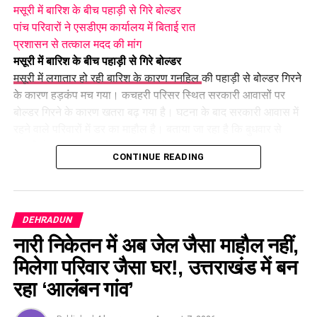
मसूरी में बारिश के बीच पहाड़ी से गिरे बोल्डर
पांच परिवारों ने एसडीएम कार्यालय में बिताई रात
प्रशासन से तत्काल मदद की मांग
मसूरी में बारिश के बीच पहाड़ी से गिरे बोल्डर
मसूरी में लगातार हो रही बारिश के कारण गनहिल
की पहाड़ी से बोल्डर गिरने
के कारण हड़कंप मच गया। कचहरी परिसर स्थित सरकारी आवासों पर
बोल्डर गिरने के कारण खतरा बढ़ गया है। घटना के बाद सरकारी आवास में
रहने वाले परिवारों में डर का माहौल है। बताया जा रहा है कि बुधवार से
पहाड़ी से रुक-रुककर बोल्डर गिर रहे हैं, जिसके चलते खतरा लगातार बना
CONTINUE READING
हुआ है।
पांच परिवारों ने एसडीएम कार्यालय में बिताई रात
खतरे को देखते हुए सरकारी आवास में रहने वाले पांच परिवारों को रात
DEHRADUN
सुरक्षित स्थान पर गुजारनी पड़ी। सभी परिवारों ने पूरी रात एसडीएम
नारी निकेतन में अब जेल जैसा माहौल नहीं,
कार्यालय के एक हॉल में रहकर बिताई। प्रभावित लोगों का कहना है कि
पहाड़ी से बोल्डर गिरने का सिलसिला थम नहीं रहा है और ऐसे में किसी भी
मिलेगा परिवार जैसा घर!, उत्तराखंड में बन
समय बड़ा हादसा हो सकता है।
रहा ‘आलंबन गांव’