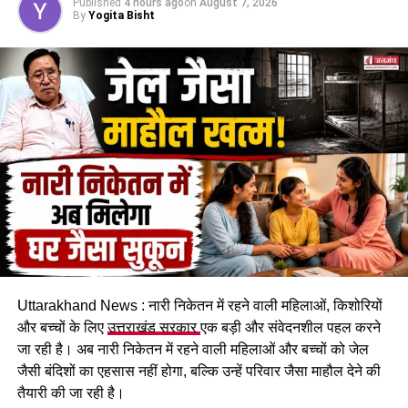
Published
4 hours ago
on
August 7, 2026
By
Yogita Bisht
कचहरी कर्मचारी गोविंद सिंह नेगी के मुताबिक, जिस सरकारी आवास में पांच
परिवार रह रहे हैं, वो फिलहाल पूरी तरह सुरक्षित नहीं है। बोल्डर गिरने से
भवन को काफी नुकसान पहुंचा है और मौजूदा हालात में वहां रहना जोखिम
भरा हो गया है।
Uttarakhand News : नारी निकेतन में रहने वाली महिलाओं, किशोरियों
प्रशासन से तत्काल मदद की मांग
और बच्चों के लिए
उत्तराखंड सरकार
एक बड़ी और संवेदनशील पहल करने
प्रभावित परिवारों ने प्रशासन से मौके का जल्द निरीक्षण कराने और तत्काल
जा रही है। अब नारी निकेतन में रहने वाली महिलाओं और बच्चों को जेल
सुरक्षा इंतजाम करने की मांग की है। इसके साथ ही परिवारों के लिए
जैसी बंदिशों का एहसास नहीं होगा, बल्कि उन्हें परिवार जैसा माहौल देने की
वैकल्पिक आवास की व्यवस्था करने और पहाड़ी से लगातार गिर रहे बोल्डरों
तैयारी की जा रही है।
के खतरे का स्थायी समाधान निकालने की अपील की गई है।