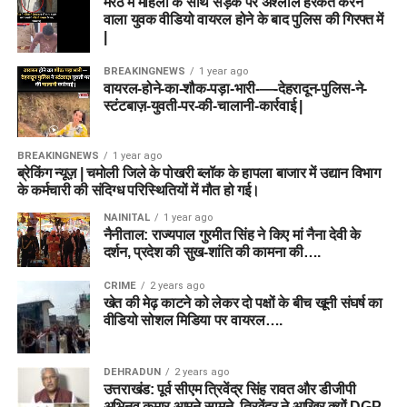
मेरठ में महिला के साथ सड़क पर अश्लील हरकत करने
वाला युवक वीडियो वायरल होने के बाद पुलिस की गिरफ्त में
|
BREAKINGNEWS
1 year ago
वायरल-होने-का-शौक-पड़ा-भारी-—-देहरादून-पुलिस-ने-
स्टंटबाज़-युवती-पर-की-चालानी-कार्रवाई |
BREAKINGNEWS
1 year ago
ब्रेकिंग न्यूज़ | चमोली जिले के पोखरी ब्लॉक के हापला बाजार में उद्यान विभाग
के कर्मचारी की संदिग्ध परिस्थितियों में मौत हो गई।
NAINITAL
1 year ago
नैनीताल: राज्यपाल गुरमीत सिंह ने किए मां नैना देवी के
दर्शन, प्रदेश की सुख-शांति की कामना की….
CRIME
2 years ago
खेत की मेढ़ काटने को लेकर दो पक्षों के बीच खूनी संघर्ष का
वीडियो सोशल मिडिया पर वायरल….
DEHRADUN
2 years ago
उत्तराखंड: पूर्व सीएम त्रिवेंद्र सिंह रावत और डीजीपी
अभिनव कुमार आमने-सामने, त्रिवेंद्र ने आखिर क्यों DGP