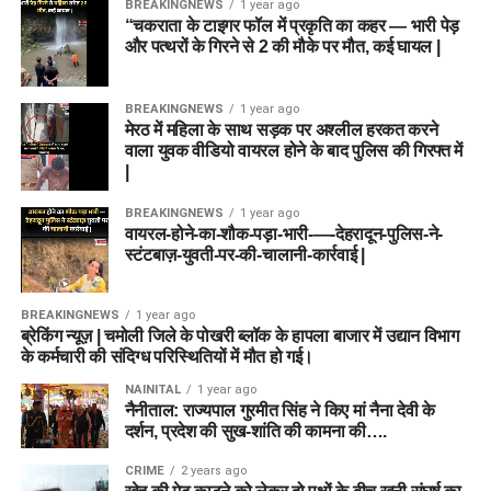
BREAKINGNEWS
1 year ago
“चकराता के टाइगर फॉल में प्रकृति का कहर — भारी पेड़
और पत्थरों के गिरने से 2 की मौके पर मौत, कई घायल |
BREAKINGNEWS
1 year ago
मेरठ में महिला के साथ सड़क पर अश्लील हरकत करने
वाला युवक वीडियो वायरल होने के बाद पुलिस की गिरफ्त में
|
BREAKINGNEWS
1 year ago
वायरल-होने-का-शौक-पड़ा-भारी-—-देहरादून-पुलिस-ने-
स्टंटबाज़-युवती-पर-की-चालानी-कार्रवाई |
BREAKINGNEWS
1 year ago
ब्रेकिंग न्यूज़ | चमोली जिले के पोखरी ब्लॉक के हापला बाजार में उद्यान विभाग
के कर्मचारी की संदिग्ध परिस्थितियों में मौत हो गई।
NAINITAL
1 year ago
नैनीताल: राज्यपाल गुरमीत सिंह ने किए मां नैना देवी के
दर्शन, प्रदेश की सुख-शांति की कामना की….
CRIME
2 years ago