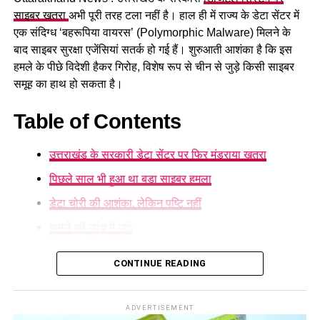
साइबर खतरा
अभी पूरी तरह टला नहीं है। हाल ही में राज्य के डेटा सेंटर में
मसूरी-कीमाड़ी मार्ग की सुरक्षा व्यवस्था पर
विभाग ने जिले के सभी योग्य एवं इच्छुक युवाओं से अपील की है कि वे समय
एक संदिग्ध ‘बहरूपिया वायरस’ (Polymorphic Malware) मिलने के
पर अपना पंजीकरण कराकर इस रोजगार अवसर का लाभ उठाएं।
उठे सवाल
बाद साइबर सुरक्षा एजेंसियां सतर्क हो गई हैं। शुरुआती आशंका है कि इस
हमले के पीछे विदेशी हैकर गिरोह, विशेष रूप से चीन से जुड़े किसी साइबर
लगातार सामने आ रहे हादसों ने एक बार फिर मसूरी-कीमाड़ी मार्ग की सुरक्षा
समूह का हाथ हो सकता है।
व्यवस्था पर सवाल खड़े कर दिए हैं। स्थानीय लोगों का मानना है कि यदि
Table of Contents
समय रहते सड़क की स्थिति में सुधार नहीं किया गया, तो भविष्य में भी ऐसे
हादसे दोहराए जा सकते हैं।
उत्तराखंड के सरकारी डेटा सेंटर पर फिर मंडराया खतरा
पिछले साल भी हुआ था बड़ा साइबर हमला
डेटा चोरी की आशंका, लेकिन पुष्टि नहीं
मामले की जांच में जुटे
उत्तराखंड के सरकारी डेटा सेंटर पर फिर
CONTINUE READING
मंडराया खतरा
ADVERTISEMENT
साइबर विशेषज्ञों के अनुसार यह एक ऐसा मैलवेयर है जो सिस्टम में प्रवेश