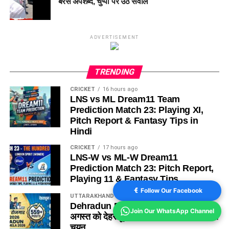
बरसे अपशब्द, चुप्पी पर उठे सवाल
ADVERTISEMENT
TRENDING
CRICKET
16 hours ago
LNS vs ML Dream11 Team
Prediction Match 23: Playing XI,
Pitch Report & Fantasy Tips in
Hindi
CRICKET
17 hours ago
LNS-W vs ML-W Dream11
Prediction Match 23: Pitch Report,
Playing 11 & Fantasy Tips
Follow Our Facebook
UTTARAKHAND
21 hours ago
Dehradun Rojgar Mela 2026: 11
Join Our WhatsApp Channel
अगस्त को देहरादून में रोजगार मेला, 559 पदों पर
चयन