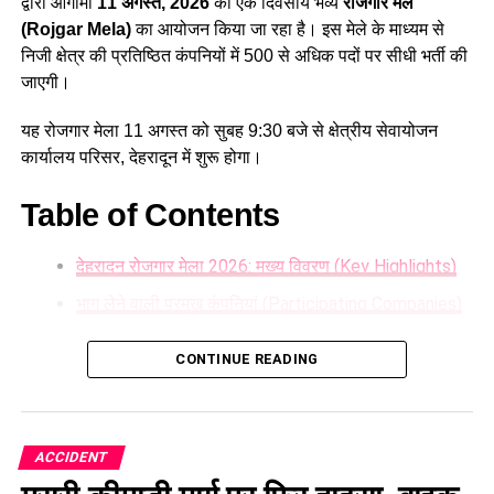
द्वारा आगामी
11 अगस्त, 2026
को एक दिवसीय भव्य
रोजगार मेले
(Rojgar Mela)
का आयोजन किया जा रहा है। इस मेले के माध्यम से
निजी क्षेत्र की प्रतिष्ठित कंपनियों में 500 से अधिक पदों पर सीधी भर्ती की
जाएगी।
यह रोजगार मेला 11 अगस्त को सुबह 9:30 बजे से क्षेत्रीय सेवायोजन
कार्यालय परिसर, देहरादून में शुरू होगा।
Table of Contents
देहरादून रोजगार मेला 2026: मुख्य विवरण (Key Highlights)
भाग लेने वाली प्रमुख कंपनियां (Participating Companies)
Dehradun Rojgar Mela 2026 : आवेदन और पंजीकरण
CONTINUE READING
प्रक्रिया (How to Register)
आवश्यक दस्तावेज (Documents Required):
ACCIDENT
देहरादून रोजगार मेला 2026: मुख्य विवरण