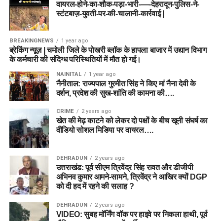
वायरल-होने-का-शौक-पड़ा-भारी-—-देहरादून-पुलिस-ने-
स्टंटबाज़-युवती-पर-की-चालानी-कार्रवाई |
BREAKINGNEWS
1 year ago
ब्रेकिंग न्यूज़ | चमोली जिले के पोखरी ब्लॉक के हापला बाजार में उद्यान विभाग
के कर्मचारी की संदिग्ध परिस्थितियों में मौत हो गई।
NAINITAL
1 year ago
नैनीताल: राज्यपाल गुरमीत सिंह ने किए मां नैना देवी के
दर्शन, प्रदेश की सुख-शांति की कामना की….
CRIME
2 years ago
खेत की मेढ़ काटने को लेकर दो पक्षों के बीच खूनी संघर्ष का
वीडियो सोशल मिडिया पर वायरल….
DEHRADUN
2 years ago
उत्तराखंड: पूर्व सीएम त्रिवेंद्र सिंह रावत और डीजीपी
अभिनव कुमार आमने-सामने, त्रिवेंद्र ने आखिर क्यों DGP
को दी हद में रहने की सलाह ?
DEHRADUN
2 years ago
VIDEO: सुबह मॉर्निंग वॉक पर हाइवे पर निकला हाथी, पूर्व