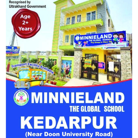
करने के बाद अपना स्वरूप बदल लेता है। यही वजह है कि पारंपरिक
एंटीवायरस या सुरक्षा प्रणालियों के लिए इसे पहचानना आसान नहीं होता।
कई बार यह सिस्टम की सामान्य फाइल जैसा दिखाई देता है, लेकिन सक्रिय
होते ही यह संवेदनशील जानकारी तक पहुंचने या अन्य नुकसान पहुंचाने की
कोशिश कर सकता है।
पिछले साल भी हुआ था बड़ा साइबर हमला
साल 2024 में
उत्तराखंड
के डेटा सेंटर पर माकोप रैनसमवेयर का हमला
हुआ था। उस साइबर हमले में कई सिस्टम लॉक हो गए थे और कथित तौर
पर डेटा को अनलॉक करने के बदले फिरौती की मांग की गई थी। उस घटना
के बाद सुरक्षा व्यवस्था को मजबूत किया गया था, लेकिन अब नए प्रकार के
वायरस की मौजूदगी ने फिर से चिंता बढ़ा दी है।