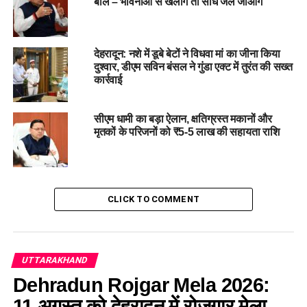
बोले – भावनाओं से खेलोगे तो सीधे जेल जाओगे
RELATED TOPICS:
#DEHRADUNNEWS
CONGRESSPROTEST
HEALTHEDUCATIONCRISIS
PRITAMSINGH
UTTARAKHANDPOLITICS
देहरादून: नशे में डूबे बेटों ने विधवा मां का जीना किया
दुश्वार, डीएम सविन बंसल ने गुंडा एक्ट में तुरंत की सख्त
UP NEXT
कार्रवाई
मुख्यमंत्री पुष्कर सिंह धामी के नेतृत्व में उत्तराखंड में हवाई सेवाओं का
विस्तार, 8 नए हेलीपोर्ट तैयार….
सीएम धामी का बड़ा ऐलान, क्षतिग्रस्त मकानों और
DON'T MISS
मृतकों के परिजनों को ₹5-5 लाख की सहायता राशि
देहरादून के डोईवाला क्षेत्र में सुसवा नदी में भारी मशीनों से खनन पर
रोक , हाईकोर्ट ने दिया आदेश…..
CLICK TO COMMENT
UTTARAKHAND
Dehradun Rojgar Mela 2026:
11 अगस्त को देहरादून में रोजगार मेला,