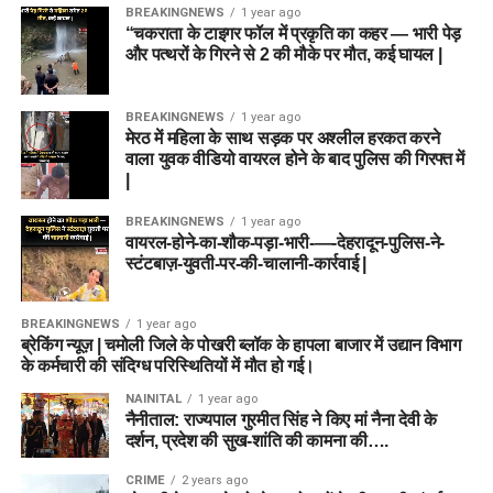
BREAKINGNEWS
1 year ago
“चकराता के टाइगर फॉल में प्रकृति का कहर — भारी पेड़
और पत्थरों के गिरने से 2 की मौके पर मौत, कई घायल |
BREAKINGNEWS
1 year ago
मेरठ में महिला के साथ सड़क पर अश्लील हरकत करने
वाला युवक वीडियो वायरल होने के बाद पुलिस की गिरफ्त में
|
BREAKINGNEWS
1 year ago
वायरल-होने-का-शौक-पड़ा-भारी-—-देहरादून-पुलिस-ने-
स्टंटबाज़-युवती-पर-की-चालानी-कार्रवाई |
BREAKINGNEWS
1 year ago
ब्रेकिंग न्यूज़ | चमोली जिले के पोखरी ब्लॉक के हापला बाजार में उद्यान विभाग
के कर्मचारी की संदिग्ध परिस्थितियों में मौत हो गई।
NAINITAL
1 year ago
नैनीताल: राज्यपाल गुरमीत सिंह ने किए मां नैना देवी के
दर्शन, प्रदेश की सुख-शांति की कामना की….
CRIME
2 years ago