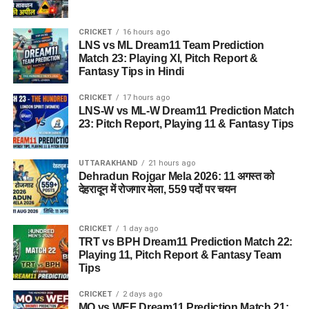
फिलहाल प्रशासन की ओर से नागरिकों को घबराने की बजाय आधिकारिक
अपडेट पर भरोसा करने और साइबर सुरक्षा संबंधी सावधानियां बरतने की
CRICKET
16 hours ago
सलाह दी जा रही है। जांच पूरी होने के बाद ही पूरे मामले की वास्तविक
LNS vs ML Dream11 Team Prediction
स्थिति स्पष्ट हो सकेगी।
Match 23: Playing XI, Pitch Report &
Fantasy Tips in Hindi
CRICKET
17 hours ago
LNS-W vs ML-W Dream11 Prediction Match
23: Pitch Report, Playing 11 & Fantasy Tips
UTTARAKHAND
21 hours ago
Dehradun Rojgar Mela 2026: 11 अगस्त को
देहरादून में रोजगार मेला, 559 पदों पर चयन
CRICKET
1 day ago
TRT vs BPH Dream11 Prediction Match 22:
Playing 11, Pitch Report & Fantasy Team
Tips
CRICKET
2 days ago
MO vs WEF Dream11 Prediction Match 21: