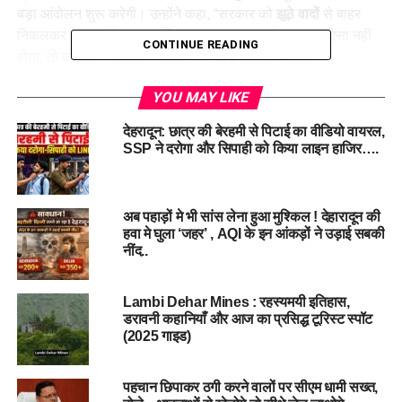
बड़ा आंदोलन शुरू करेगी। उन्होंने कहा, “सरकार को
झूठे वादों
से बाहर
निकलकर जनता की
समस्याओं का समाधान
करना होगा। अगर ऐसा नहीं
CONTINUE READING
होता, तो कांग्रेस कार्यकर्ता मजबूर होकर
सड़कों पर उतरेंगे
।”
कांग्रेस नेता ने स्पष्ट किया कि स्वास्थ्य और शिक्षा क्षेत्र में सुधार के बिना
YOU MAY LIKE
उत्तराखंड
का विकास संभव नहीं है और
मुख्यमंत्री
से लेकर
मंत्रियों तक
को
देहरादून: छात्र की बेरहमी से पिटाई का वीडियो वायरल,
इन मुद्दों पर गंभीरता से ध्यान देना चाहिए।
SSP ने दरोगा और सिपाही को किया लाइन हाजिर….
अब पहाड़ों मे भी सांस लेना हुआ मुश्किल ! देहारादून की
हवा मे घुला ‘जहर’ , AQI के इन आंकड़ों ने उड़ाई सबकी
नींद..
#PritamSingh #CongressProtest #DehradunNews
Lambi Dehar Mines : रहस्यमयी इतिहास,
#HealthEducationCrisis #UttarakhandPolitics
डरावनी कहानियाँ और आज का प्रसिद्ध टूरिस्ट स्पॉट
(2025 गाइड)
#RuralDevelopment #UttarakhandNews
#ProtestForEducation #HealthSectorIssues
#YouthEmployment #PoliticalProtest
पहचान छिपाकर ठगी करने वालों पर सीएम धामी सख्त,