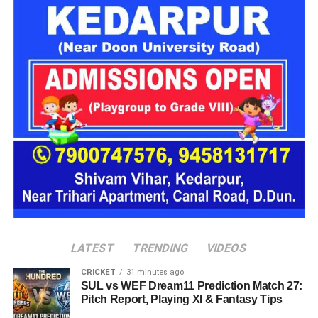
1
डॉ. चंद्र प्रकाश
प्राचार्य, मेडिकल
प्राचार्य, मेडिकल
भैसोड़ा
कॉलेज अल्मोड़ा
कॉलेज रुद्रपुर
2
डॉ. जीएस
मेडिकल कॉलेज
प्राचार्य, मेडिकल
तितियाल
हल्द्वानी
कॉलेज अल्मोड़ा
3
डॉ. अजय कुमार
निदेशक, चिकित्सा
प्राचार्य, मेडिकल
आर्या
शिक्षा प्रभार
कॉलेज हल्द्वानी
4
डॉ. आशुतोष
प्राचार्य, मेडिकल
निदेशक, चिकित्सा
सयाना
कॉलेज श्रीनगर
शिक्षा
5
डॉ. चंद्र मोहन
प्राचार्य, मेडिकल
प्राचार्य, मेडिकल
सिंह रावत
कॉलेज हरिद्वार
कॉलेज श्रीनगर
6
डॉ. पंकज सिंह
प्रोफेसर, मेडिकल
प्रभारी प्राचार्य,
कॉलेज हल्द्वानी
मेडिकल कॉलेज
हरिद्वार
LATEST
TRENDING
VIDEOS
CRICKET
31 minutes ago
SUL vs WEF Dream11 Prediction Match 27:
Pitch Report, Playing XI & Fantasy Tips