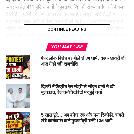
व्यवस्था हेतु 411 पुलिस कर्मी नियुक्त थे, जिनकी संख्या वर्तमान में केवल
269 है। फोर्स की कमी के कारण विकासनगर, मसूरी आदि क्षेत्रों में
यातायात पुलिस कर्मी की नियुक्ति नही की गई है तथा ऋषिकेश क्षेत्र में भी
सीमित संख्या में ही यातायात व्यवस्था हेतु पुलिस कर्मियों को नियुक्त किया
CONTINUE READING
गया है, वर्ष 2024 में जनपद में 4145 जूलुस, रैली व धरना प्रदर्शन तथा 38
मेले, त्यौहारों का आयोजन हुआ, जबकि इस वर्ष अब तक 2653 जूलुस, रैली
YOU MAY LIKE
व धरना प्रदर्शन तथा 32 मेले, त्यौहारों का आयोजन किया गया है। वर्ष
2024 में जनपद में 04 वीवीआईपी तथा 2825 वीआईपी भ्रमण कार्यक्रम
पेपर लीक विरोध पर बोले सीएम धामी, कहा- छात्रों की
आड़ में हो रही राजनीति
हुए, जबकि वर्ष 2025 में अब तक 06 वीवीआईपी तथा 2575 वीआईपी
भ्रमण कार्यक्रम सम्पादित किये गये है। इतनी बडी संख्या में धरना प्रदर्शन,
वीवीआईपी डयूटी एंव अन्य आयोजनों के दौरान यातायात व्यवस्था को दुरस्त
रखने के लिये थानों से अतिरिक्त पुलिस बल को भी यातायात डयूटी में
दिल्ली में केंद्रीय रेल मंत्री से सीएम धामी ने की
मुलाकात, रेल कनेक्टिविटी पर हुई चर्चा
लगाया जाता है। जनपद के नगर क्षेत्र में लगभग 12 लाख वाहन रजिस्टर है,
जिसके कारण भी लगातार मार्गो पर यातायात का दबाव बना रहता है। इसके
अतिरिक्त जनपद में 20 बॉटल नेक्स को पुलिस द्वारा चिन्हित किया गया है,
जहां यातायात व्यवस्था के संचालन हेतु अतिरिक्त पुलिस बल की
5 साल पूरे… अब बनेगा एक और नया रिकॉर्ड!, सबसे
लंबे कार्यकाल वाले मुख्यमंत्री बनेंगे CM धामी
आवश्यकता है। जनपद के आन्तरिक मार्गो पर पीडब्लूडी/यूपीसीएल/गेल/
जल संस्थान आदि विभागो द्वारा भी अलग-अलग समयों पर निमार्ण कार्य किये