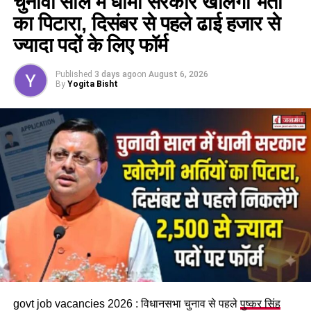
चुनावी साल में धामी सरकार खोलेगी भर्ती
का पिटारा, दिसंबर से पहले ढाई हजार से
32 चेहरे रेड जोन में, कट सकता है कई का
ज्यादा पदों के लिए फॉर्म
टिकट !
Published
3 days ago
on
August 6, 2026
By
Yogita Bisht
पार्टी के विश्वत सूत्रों से मिली जानकारी के मुताबिक
उत्तराखंड
के दो तिहाई
विधायकों का अगले विधानसभा चुनाव में टिकट कट सकता है। पार्टी और
संघ की ओर से राज्य में अपने हिस्से की सभी 47 सीटों पर कराए गए
आंतरिक सर्वे में 32 विधायकों के खिलाफ स्थानीय स्तर पर गहरी नाराजगी
की बात सामने आई है।
रिपोर्ट के मुताबिक लोग विधायकों से बेहद नाराज हैं। वो मानते हैं कि भाजपा
के दस साल के शासन में विकास के कई कार्य हुए हैं। लेकिन कई ऐसे काम हैं
जिनके वो आवाज उठाते रहे लेकिन उस पर कार्रवाई नहीं हुई। आंतरिक
कलह, कुछ स्तरों पर प्रशासनिक ढिलाई, युवाओं में नाराजगी की भी बात
सामने आई है। बीते कुछ समय में सोशल मीडिया पर भी इस तरीके के कई
मामले सामने आए हैं।
govt job vacancies 2026 : विधानसभा चुनाव से पहले
पुष्कर सिंह