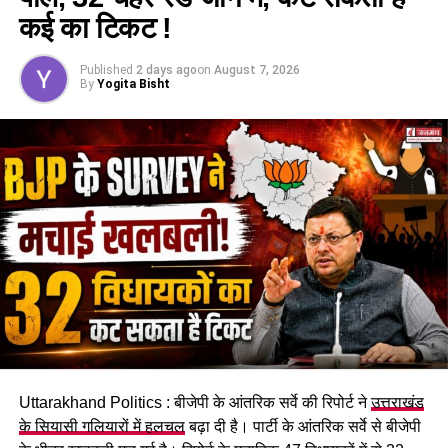
कई का टिकट !
प्रशासन द्वारा नियमानुसार कार्रवाई करते हुए संबंधित निर्माण पर बुलडोजर
की कार्रवाई भी की गई। फिलहाल क्षेत्र में शांति बनाए रखने के लिए पुलिस
Published
2 days ago
on
August 7, 2026
बल तैनात है और लोगों से अफवाहों पर ध्यान न देने की अपील की गई है।
By
Yogita Bisht
RELATED TOPICS:
DEHRADUN
DEHRADUN BJP LEADER MURDER
DEHRADUN BJP LEADER MURDER NEWS
DEHRADUN NEWS
DEHRADUN NEWS TODAY
VIKASNAGAR NEWS TODAY
UP NEXT
देहरादून : बैरागीवाला में भाजपा नेता हत्या मामले में चार आरोपी
गिरफ्तार, आरोपी को बुलडोजर से किया धवस्त
DON'T MISS
देहरादून के बैरागीवाला में भाजयुमो नेता की हत्या, इलाके में चरम पर
पहुंचा सांप्रदायिक तनाव
Uttarakhand Politics : बीजेपी के आंतरिक सर्वे की रिपोर्ट ने
उत्तराखंड
के सियासी गलियारों में हलचल
बढ़ा दी है। पार्टी के आंतरिक सर्वे से बीजेपी