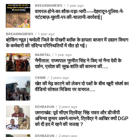
BREAKINGNEWS
1 year ago
वायरल-होने-का-शौक-पड़ा-भारी-—-देहरादून-पुलिस-ने-
स्टंटबाज़-युवती-पर-की-चालानी-कार्रवाई |
BREAKINGNEWS
1 year ago
ब्रेकिंग न्यूज़ | चमोली जिले के पोखरी ब्लॉक के हापला बाजार में उद्यान विभाग
के कर्मचारी की संदिग्ध परिस्थितियों में मौत हो गई।
NAINITAL
1 year ago
नैनीताल: राज्यपाल गुरमीत सिंह ने किए मां नैना देवी के
दर्शन, प्रदेश की सुख-शांति की कामना की….
CRIME
2 years ago
खेत की मेढ़ काटने को लेकर दो पक्षों के बीच खूनी संघर्ष का
वीडियो सोशल मिडिया पर वायरल….
DEHRADUN
2 years ago
उत्तराखंड: पूर्व सीएम त्रिवेंद्र सिंह रावत और डीजीपी
अभिनव कुमार आमने-सामने, त्रिवेंद्र ने आखिर क्यों DGP
को दी हद में रहने की सलाह ?
DEHRADUN
2 years ago