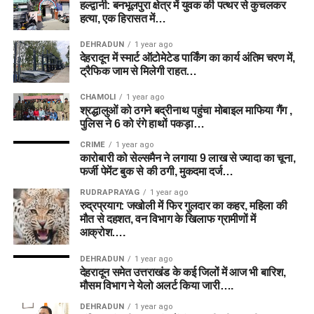
हल्द्वानी: बनभूलपुरा क्षेत्र में युवक की पत्थर से कुचलकर
हत्या, एक हिरासत में…
DEHRADUN
1 year ago
देहरादून में स्मार्ट ऑटोमेटेड पार्किंग का कार्य अंतिम चरण में,
ट्रैफिक जाम से मिलेगी राहत…
CHAMOLI
1 year ago
श्रद्धालुओं को ठगने बद्रीनाथ पहुंचा मोबाइल माफिया गैंग ,
पुलिस ने 6 को रंगे हाथों पकड़ा…
CRIME
1 year ago
कारोबारी को सेल्समैन ने लगाया 9 लाख से ज्यादा का चूना,
फर्जी पेमेंट बुक से की ठगी, मुकदमा दर्ज…
RUDRAPRAYAG
1 year ago
रुद्रप्रयाग: जखोली में फिर गुलदार का कहर, महिला की
मौत से दहशत, वन विभाग के खिलाफ ग्रामीणों में
आक्रोश….
DEHRADUN
1 year ago
देहरादून समेत उत्तराखंड के कई जिलों में आज भी बारिश,
मौसम विभाग ने येलो अलर्ट किया जारी….
DEHRADUN
1 year ago