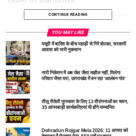
Dehradun BJP Leader Murder :बैरागीवाला हत्याकांड के
CONTINUE READING
बाद इलाके में तनाव, आरोपियों के घर बुलडोजर से धवस्त
विकासनगर में बीजेपी नेता की हत्या के बाद बवाल के बाद इंटरनेट
YOU MAY LIKE
बंद
मसूरी में बारिश के बीच पहाड़ी से गिरे बोल्डर, सरकारी
आरोपियों के घर पर चला बुलडोजर
आवास को भारी नुकसान
विकासनगर में बीजेपी नेता की हत्या के बाद
बवाल के बाद इंटरनेट बंद
नारी निकेतन में अब जेल जैसा माहौल नहीं, मिलेगा
परिवार जैसा घर!, उत्तराखंड में बन रहा ‘आलंबन गांव’
विकासनगर
में बीजेपी नेता की हत्या के बाद बवाल होने के बाद इंटरनेट बंद
कर दिया गया है। हिंदूवादी संगठन के लोगों और स्थानीय लोगों ने आरोपियों
तीलू रौतेली पुरस्कार के लिए 13 वीरांगनाओं का चयन,
के घरों में आग लगा दी है। इसके साथ ही पत्थरबाजी की खबरें भी सामने आ
35 आंगनबाड़ी कार्यकत्रियां भी होंगे सम्मानित
रही हैं। हालात बेहद ही तनावपूर्ण बताए जा रहे हैं।
स्थिति को नियंत्रित रखने के लिए पुलिस और प्रशासन लगातार निगरानी
कर रहे हैं। अधिकारियों का कहना है कि मामले की जांच जारी है तथा
Dehradun Rojgar Mela 2026: 11 अगस्त को