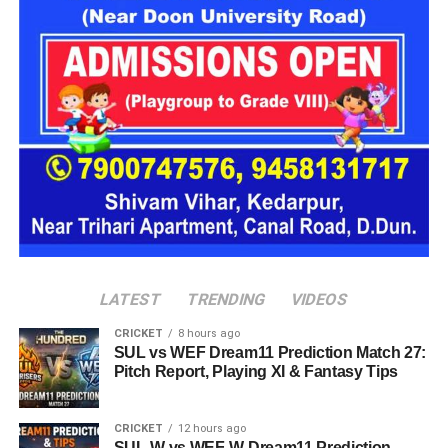
2
तितियाल
हल्द्वानी
अल्मोड़ा
डॉ. अजय कुमार
निदेशक, चिकित्सा
प्राचार्य, मेडिकल कॉलेज
3
आर्या
शिक्षा प्रभार
हल्द्वानी
डॉ. आशुतोष
प्राचार्य, मेडिकल
4
निदेशक, चिकित्सा शिक्षा
सयाना
कॉलेज श्रीनगर
डॉ. चंद्र मोहन
प्राचार्य, मेडिकल
प्राचार्य, मेडिकल कॉलेज
5
सिंह रावत
कॉलेज हरिद्वार
श्रीनगर
प्रोफेसर, मेडिकल
प्रभारी प्राचार्य, मेडिकल
6
डॉ. पंकज सिंह
कॉलेज हल्द्वानी
कॉलेज हरिद्वार
LATEST
TRENDING
VIDEOS
CRICKET
8 hours ago
SUL vs WEF Dream11 Prediction Match 27:
Pitch Report, Playing XI & Fantasy Tips
CRICKET
12 hours ago
SUL-W vs WEF-W Dream11 Prediction