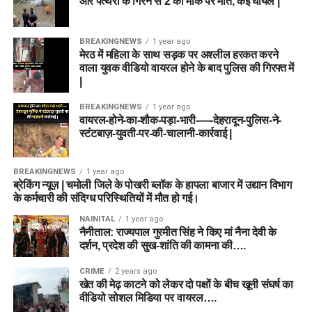
और पत्थरों के गिरने से 2 की मौके पर मौत, कई घायल |
BREAKINGNEWS
1 year ago
मेरठ में महिला के साथ सड़क पर अश्लील हरकत करने
वाला युवक वीडियो वायरल होने के बाद पुलिस की गिरफ्त में
|
BREAKINGNEWS
1 year ago
वायरल-होने-का-शौक-पड़ा-भारी-—-देहरादून-पुलिस-ने-
स्टंटबाज़-युवती-पर-की-चालानी-कार्रवाई |
BREAKINGNEWS
1 year ago
ब्रेकिंग न्यूज़ | चमोली जिले के पोखरी ब्लॉक के हापला बाजार में उद्यान विभाग
के कर्मचारी की संदिग्ध परिस्थितियों में मौत हो गई।
NAINITAL
1 year ago
नैनीताल: राज्यपाल गुरमीत सिंह ने किए मां नैना देवी के
दर्शन, प्रदेश की सुख-शांति की कामना की….
CRIME
2 years ago
खेत की मेढ़ काटने को लेकर दो पक्षों के बीच खूनी संघर्ष का
वीडियो सोशल मिडिया पर वायरल….