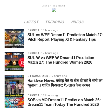
ADVERTISEMENT
LATEST
TRENDING
VIDEOS
CRICKET
3 hours ago
SUL vs WEF Dream11 Prediction Match 27:
Pitch Report, Playing XI & Fantasy Tips
CRICKET
7 hours ago
SUL-W vs WEF-W Dream11 Prediction
Match 27: The Hundred Women 2026
UTTARAKHAND
7 hours ago
Haridwar News: कांवड़ मेले के बीच दो घरों में चोरी का
खुलासा, 3 शातिर गिरफ्तार; ₹5 लाख कैश बरामद
CRICKET
15 hours ago
SOB vs MO Dream11 Prediction Match 26:
Dream11 Team Today The Hundred 2026