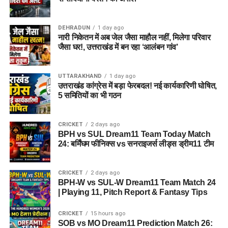
कवायद नहीं है, बल्कि नारी निकेतन में रहने वाली महिलाओं और बच्चों के
प्रति सोच में बदलाव की कोशिश भी है।
DEHRADUN
1 day ago
नारी निकेतन में अब जेल जैसा माहौल नहीं, मिलेगा परिवार
अगर यह योजना धरातल पर उतरती है तो संस्थागत जीवन की जगह उन्हें
जैसा घर!, उत्तराखंड में बन रहा ‘आलंबन गांव’
परिवार जैसा माहौल, बेहतर स्वतंत्रता और सामाजिक वातावरण मिल
सकेगा। इससे बच्चों और महिलाओं के मानसिक और सामाजिक विकास में
भी मदद मिलने की उम्मीद है।
UTTARAKHAND
1 day ago
उत्तराखंड कांग्रेस में बड़ा फेरबदल! नई कार्यकारिणी घोषित,
5 समितियों का भी गठन
CRICKET
2 days ago
BPH vs SUL Dream11 Team Today Match
24: बर्मिंघम फीनिक्स vs सनराइजर्स लीड्स ड्रीम11 टीम
CRICKET
2 days ago
BPH-W vs SUL-W Dream11 Team Match 24
| Playing 11, Pitch Report & Fantasy Tips
CRICKET
15 hours ago
SOB vs MO Dream11 Prediction Match 26: