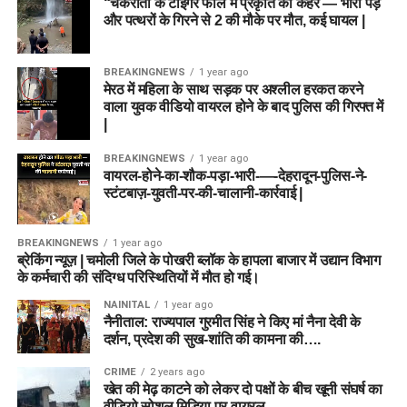
“चकराता के टाइगर फॉल में प्रकृति का कहर — भारी पेड़
और पत्थरों के गिरने से 2 की मौके पर मौत, कई घायल |
BREAKINGNEWS
1 year ago
मेरठ में महिला के साथ सड़क पर अश्लील हरकत करने
वाला युवक वीडियो वायरल होने के बाद पुलिस की गिरफ्त में
|
BREAKINGNEWS
1 year ago
वायरल-होने-का-शौक-पड़ा-भारी-—-देहरादून-पुलिस-ने-
स्टंटबाज़-युवती-पर-की-चालानी-कार्रवाई |
BREAKINGNEWS
1 year ago
ब्रेकिंग न्यूज़ | चमोली जिले के पोखरी ब्लॉक के हापला बाजार में उद्यान विभाग
के कर्मचारी की संदिग्ध परिस्थितियों में मौत हो गई।
NAINITAL
1 year ago
नैनीताल: राज्यपाल गुरमीत सिंह ने किए मां नैना देवी के
दर्शन, प्रदेश की सुख-शांति की कामना की….
CRIME
2 years ago
खेत की मेढ़ काटने को लेकर दो पक्षों के बीच खूनी संघर्ष का
वीडियो सोशल मिडिया पर वायरल….