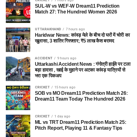
CRICKET
7 hours ago
SUL-W vs WEF-W Dream11 Prediction
Match 27: The Hundred Women 2026
UTTARAKHAND
7 hours ago
Haridwar News: कांवड़ मेले के बीच दो घरों में चोरी का
खुलासा, 3 शातिर गिरफ्तार; ₹5 लाख कैश बरामद
जेल नहीं, रेजिडेंशियल कॉम्प्लेक्स जैसा
होगा माहौल
ACCIDENT
9 hours ago
Uttarkashi Accident News : गंगोत्री हाईवे पर टला
आलंबन गांव की सबसे खास बात यही होगी कि यहां रहने वाली महिलाओं
बड़ा हादसा , खाई के मुहाने पर अटका कांवड़ यात्रियों से
और बच्चों को यह महसूस न हो कि वे किसी जेल या बंद संस्थान में रह रहे
भरा एक पिकअप
हैं। इसके बजाय पूरा परिसर एक रेजिडेंशियल कॉम्प्लेक्स की तरह विकसित
CRICKET
15 hours ago
किया जाएगा, जहां सुरक्षा के साथ रहने, पढ़ाई, दैनिक जीवन और सामाजिक
SOB vs MO Dream11 Prediction Match 26:
विकास से जुड़ी सुविधाएं उपलब्ध होंगी।
Dream11 Team Today The Hundred 2026
परिसर को आधुनिक सुविधाओं से लैस करने की योजना है। यहां आंगनबाड़ी
CRICKET
1 day ago
केंद्र भी खोले जाएंगे। जरूरत पड़ने पर प्राथमिक विद्यालय की सुविधा भी
ML vs TRT Dream11 Prediction Match 25:
उपलब्ध कराई जा सकती है। इस पहल का मकसद सिर्फ महिलाओं और
Pitch Report, Playing 11 & Fantasy Tips
बच्चों को रहने की जगह देना नहीं, बल्कि उन्हें ऐसा वातावरण उपलब्ध कराना