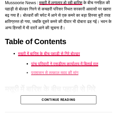
Mussoorie News :
मसूरी में लगातार हो रही बारिश
के बीच गनहिल की
GST संशोधित अध्यादेश को मंजूरी।
पहाड़ी से बोल्डर गिरने से कचहरी परिसर स्थित सरकारी आवासों पर खतरा
नैनीताल हाईकोर्ट के लिए हल्द्वानी गौलापार में 30 हेक्टेयर जमीन
बढ़ गया है। बोल्डरों की चपेट में आने से एक कमरे का बड़ा हिस्सा बुरी तरह
देने का फैसला।
क्षतिग्रस्त हो गया, जबकि दूसरे कमरे की दीवार भी दोबारा ढह गई। भवन के
अन्य हिस्सों में भी दरारें आने की सूचना है।
राज्य क्रीड़ा विश्वविद्यालय हल्द्वानी के लिए 122 पदों के सृजन को
मंजूरी।
Table of Contents
जल जीवन मिशन में केंद्र की गाइडलाइंस लागू होंगी।
मसूरी में बारिश के बीच पहाड़ी से गिरे बोल्डर
कुष्ठ रोग से पीड़ित व्यक्ति भी सहकारी समिति का सदस्य बन
सकेगा।
पांच परिवारों ने एसडीएम कार्यालय में बिताई रात
मेरठ से हरिद्वार तक गंगा एक्सप्रेसवे विस्तार के लिए यूपी से
प्रशासन से तत्काल मदद की मांग
समझौता होगा।
वन विकास निगम की सेवा नियमावली में
मसूरी में बारिश के बीच पहाड़ी से गिरे
संशोधन
बोल्डर
CONTINUE READING
मसूरी में लगातार हो रही बारिश के कारण गनहिल
की पहाड़ी से बोल्डर गिरने
औद्योगिक नियमावली को मंजूरी, श्रमिक शिकायतों के त्वरित
के कारण हड़कंप मच गया। कचहरी परिसर स्थित सरकारी आवासों पर