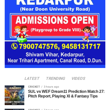
16 घरों में मिलेगा परिवार जैसा माहौल
प्रस्तावित आलंबन गांव में कॉटेज और छोटे घर विकसित किए जाएंगे। यहां
एक परिवार की तर्ज पर लोगों को रखा जाएगा। योजना के मुताबिक, एक
यूनिट में करीब दो महिलाएं, चार बच्चे और एक किशोरी को शामिल किया
जाएगा। इस तरह उन्हें एक परिवार की तरह साथ रहने का अवसर मिलेगा।
हर यूनिट में अलग किचन जैसी सुविधाएं भी होंगी, ताकि वहां रहने वाली
महिलाओं और बच्चों को रोजमर्रा के जीवन में ज्यादा स्वतंत्रता और जिम्मेदारी
का अनुभव हो सके। प्रस्तावित परिसर में कुल 16 घर विकसित किए
जाएंगे, जिनमें करीब 88 लोगों के रहने की व्यवस्था होगी।
LATEST
TRENDING
VIDEOS
CRICKET
3 hours ago
SUL vs WEF Dream11 Prediction Match 27:
Pitch Report, Playing XI & Fantasy Tips