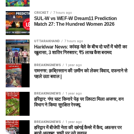
CRICKET
7 hours ago
SUL-W vs WEF-W Dream11 Prediction
Match 27: The Hundred Women 2026
UTTARAKHAND
7 hours ago
Haridwar News: कांवड़ मेले के बीच दो घरों में चोरी का
खुलासा, 3 शातिर गिरफ्तार; ₹5 लाख कैश बरामद
BREAKINGNEWS
1 year ago
रामनगर: क़ब्रिस्तान की ज़मीन को लेकर विवाद, दफनाने से
पहले उठा बवाल |
BREAKINGNEWS
1 year ago
हरिद्वार: गंगा घाट किनारे पेड़ पर लिपटा मिला अजगर, वन
विभाग ने किया सुरक्षित रेस्क्यू
BREAKINGNEWS
1 year ago
हरिद्वार में बीजेपी नेता की दबंगई कैमरे में कैद, अफसर पर
बरसे अपशब्द, चुप्पी पर उठे सवाल