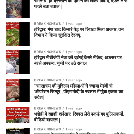
रामनगर: क़ब्रिस्तान की ज़मीन को लेकर विवाद, दफनाने से
पहले उठा बवाल |
BREAKINGNEWS
1 year ago
हरिद्वार: गंगा घाट किनारे पेड़ पर लिपटा मिला अजगर, वन
विभाग ने किया सुरक्षित रेस्क्यू
BREAKINGNEWS
1 year ago
हरिद्वार में बीजेपी नेता की दबंगई कैमरे में कैद, अफसर पर
बरसे अपशब्द, चुप्पी पर उठे सवाल
BREAKINGNEWS
1 year ago
“सासाराम की मुस्लिम महिलाओं ने रचाया मेहंदी से
‘ऑपरेशन सिन्दूर’, पीएम मोदी के स्वागत में गूंजा एकता का
संदेश|
BREAKINGNEWS
1 year ago
भदोही में खाकी शर्मसार: रिश्वत लेते पकड़े गए पुलिसकर्मी,
वीडियो वायरल |
BREAKINGNEWS
1 year ago