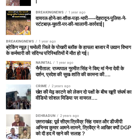
|
BREAKINGNEWS
1 year ago
वायरल-होने-का-शौक-पड़ा-भारी-—-देहरादून-पुलिस-ने-
स्टंटबाज़-युवती-पर-की-चालानी-कार्रवाई |
BREAKINGNEWS
1 year ago
ब्रेकिंग न्यूज़ | चमोली जिले के पोखरी ब्लॉक के हापला बाजार में उद्यान विभाग
के कर्मचारी की संदिग्ध परिस्थितियों में मौत हो गई।
NAINITAL
1 year ago
नैनीताल: राज्यपाल गुरमीत सिंह ने किए मां नैना देवी के
दर्शन, प्रदेश की सुख-शांति की कामना की….
CRIME
2 years ago
खेत की मेढ़ काटने को लेकर दो पक्षों के बीच खूनी संघर्ष का
वीडियो सोशल मिडिया पर वायरल….
DEHRADUN
2 years ago
उत्तराखंड: पूर्व सीएम त्रिवेंद्र सिंह रावत और डीजीपी
अभिनव कुमार आमने-सामने, त्रिवेंद्र ने आखिर क्यों DGP
को दी हद में रहने की सलाह ?