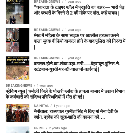
BREAKINGNEWS
1 year ago
“चकराता के टाइगर फॉल में प्रकृति का कहर — भारी पेड़
और पत्थरों के गिरने से 2 की मौके पर मौत, कई घायल |
BREAKINGNEWS
1 year ago
मेरठ में महिला के साथ सड़क पर अश्लील हरकत करने
वाला युवक वीडियो वायरल होने के बाद पुलिस की गिरफ्त में
|
BREAKINGNEWS
1 year ago
वायरल-होने-का-शौक-पड़ा-भारी-—-देहरादून-पुलिस-ने-
स्टंटबाज़-युवती-पर-की-चालानी-कार्रवाई |
BREAKINGNEWS
1 year ago
ब्रेकिंग न्यूज़ | चमोली जिले के पोखरी ब्लॉक के हापला बाजार में उद्यान विभाग
के कर्मचारी की संदिग्ध परिस्थितियों में मौत हो गई।
NAINITAL
1 year ago
नैनीताल: राज्यपाल गुरमीत सिंह ने किए मां नैना देवी के
दर्शन, प्रदेश की सुख-शांति की कामना की….
CRIME
2 years ago