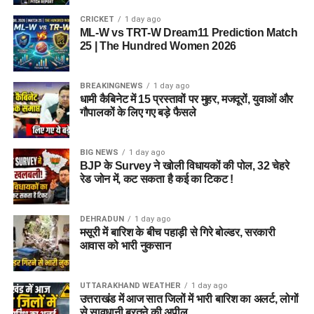
है, जहां वे खुद को सुरक्षित, सम्मानित और परिवार का हिस्सा महसूस कर
CRICKET
1 day ago
सकें।
ML-W vs TRT-W Dream11 Prediction Match
25 | The Hundred Women 2026
5 एकड़ जमीन की हो रही है तलाश
BREAKINGNEWS
1 day ago
आलंबन गांव विकसित करने के लिए करीब 5 एकड़ जमीन की आवश्यकता
धामी कैबिनेट में 15 प्रस्तावों पर मुहर, मजदूरों, युवाओं और
बताई गई है। विभाग की पहली प्राथमिकता देहरादून जिले या उसके
गौपालकों के लिए गए बड़े फैसले
आसपास जमीन तलाशने की थी, लेकिन फिलहाल उपयुक्त जमीन उपलब्ध
नहीं हो पाई है। अब विभाग की ओर से हरिद्वार और आसपास के क्षेत्रों में
BIG NEWS
1 day ago
जमीन की तलाश की जा रही है। अधिकारियों को उम्मीद है कि हरिद्वार में
BJP के Survey ने खोली विधायकों की पोल, 32 चेहरे
इसके लिए उपयुक्त जमीन मिल सकती है।
रेड जोन में, कट सकता है कई का टिकट !
इसके अलावा उत्तरकाशी जिले के चिन्यालीसौड़ में भी एक जमीन को लेकर
DEHRADUN
1 day ago
संभावनाएं देखी जा रही हैं। विभाग यह जांच कर रहा है कि वहां की जमीन
मसूरी में बारिश के बीच पहाड़ी से गिरे बोल्डर, सरकारी
और परिस्थितियां आलंबन गांव के निर्माण के लिए उपयुक्त हैं या नहीं।
आवास को भारी नुकसान
महिलाओं और बच्चों को मिलेगा नया जीवन
UTTARAKHAND WEATHER
1 day ago
उत्तराखंड में आज सात जिलों में भारी बारिश का अलर्ट, लोगों
आलंबन गांव की यह योजना सिर्फ एक नया भवन या परिसर तैयार करने की
से सावधानी बरतने की अपील