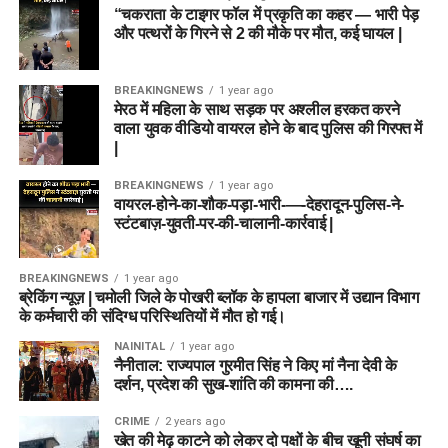
“चकराता के टाइगर फॉल में प्रकृति का कहर — भारी पेड़
और पत्थरों के गिरने से 2 की मौके पर मौत, कई घायल |
BREAKINGNEWS
1 year ago
मेरठ में महिला के साथ सड़क पर अश्लील हरकत करने
वाला युवक वीडियो वायरल होने के बाद पुलिस की गिरफ्त में
|
BREAKINGNEWS
1 year ago
वायरल-होने-का-शौक-पड़ा-भारी-—-देहरादून-पुलिस-ने-
स्टंटबाज़-युवती-पर-की-चालानी-कार्रवाई |
BREAKINGNEWS
1 year ago
ब्रेकिंग न्यूज़ | चमोली जिले के पोखरी ब्लॉक के हापला बाजार में उद्यान विभाग
के कर्मचारी की संदिग्ध परिस्थितियों में मौत हो गई।
NAINITAL
1 year ago
नैनीताल: राज्यपाल गुरमीत सिंह ने किए मां नैना देवी के
दर्शन, प्रदेश की सुख-शांति की कामना की….
CRIME
2 years ago
खेत की मेढ़ काटने को लेकर दो पक्षों के बीच खूनी संघर्ष का