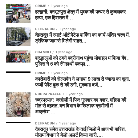
CRIME
1 year ago
हल्द्वानी: बनभूलपुरा क्षेत्र में युवक की पत्थर से कुचलकर
हत्या, एक हिरासत में…
DEHRADUN
1 year ago
देहरादून में स्मार्ट ऑटोमेटेड पार्किंग का कार्य अंतिम चरण में,
ट्रैफिक जाम से मिलेगी राहत…
CHAMOLI
1 year ago
श्रद्धालुओं को ठगने बद्रीनाथ पहुंचा मोबाइल माफिया गैंग ,
पुलिस ने 6 को रंगे हाथों पकड़ा…
CRIME
1 year ago
कारोबारी को सेल्समैन ने लगाया 9 लाख से ज्यादा का चूना,
फर्जी पेमेंट बुक से की ठगी, मुकदमा दर्ज…
RUDRAPRAYAG
1 year ago
रुद्रप्रयाग: जखोली में फिर गुलदार का कहर, महिला की
मौत से दहशत, वन विभाग के खिलाफ ग्रामीणों में
आक्रोश….
DEHRADUN
1 year ago
देहरादून समेत उत्तराखंड के कई जिलों में आज भी बारिश,
मौसम विभाग ने येलो अलर्ट किया जारी….