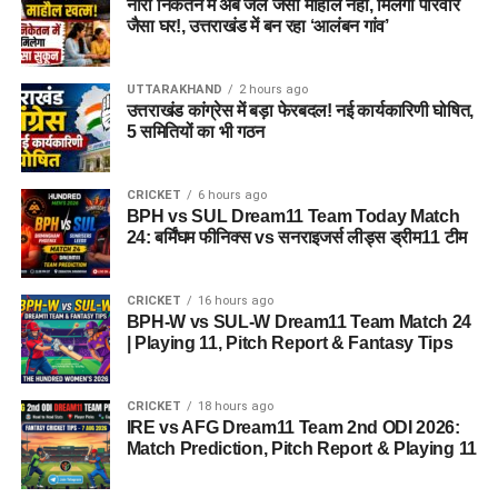
नारी निकेतन में अब जेल जैसा माहौल नहीं, मिलेगा परिवार
जैसा घर!, उत्तराखंड में बन रहा ‘आलंबन गांव’
को सामने लाना
रेखा आर्या ने कहा कि सरकार का उद्देश्य ऐसी महिलाओं की उपलब्धियों को
UTTARAKHAND
2 hours ago
उत्तराखंड कांग्रेस में बड़ा फेरबदल! नई कार्यकारिणी घोषित,
समाज के सामने लाना है ताकि उनकी प्रेरक यात्रा नई पीढ़ी और अन्य
5 समितियों का भी गठन
महिलाओं को आगे बढ़ने की प्रेरणा दे सके। उन्होंने कहा कि उत्तराखंड की
वीरांगना तीलू रौतेली के नाम पर दिया जाने वाला यह सम्मान महिलाओं के
साहस, नेतृत्व और आत्मनिर्भरता का प्रतीक बन चुका है।
CRICKET
6 hours ago
BPH vs SUL Dream11 Team Today Match
24: बर्मिंघम फीनिक्स vs सनराइजर्स लीड्स ड्रीम11 टीम
उत्कृष्ट सेवाओं का सम्मान करना सरकार
का दायित्व
CRICKET
16 hours ago
BPH-W vs SUL-W Dream11 Team Match 24
मंत्री ने बताया कि इसी अवसर पर राज्य स्तरीय आंगनबाड़ी कार्यकर्ती
| Playing 11, Pitch Report & Fantasy Tips
पुरस्कार भी प्रदान किए जाएंगे। उन्होंने कहा कि आंगनबाड़ी कार्यकर्तियां
मातृ और शिशु स्वास्थ्य, पोषण, टीकाकरण, प्रारंभिक शिक्षा और महिला
CRICKET
18 hours ago
जागरूकता जैसे महत्वपूर्ण कार्यों में सरकार की सबसे मजबूत कड़ी हैं। उनके
IRE vs AFG Dream11 Team 2nd ODI 2026:
समर्पण और उत्कृष्ट सेवाओं का सम्मान करना सरकार का दायित्व है।
Match Prediction, Pitch Report & Playing 11