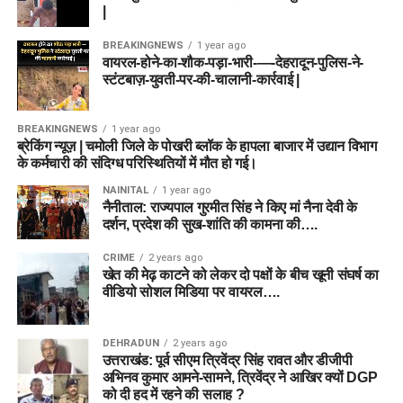
|
BREAKINGNEWS
1 year ago
वायरल-होने-का-शौक-पड़ा-भारी-—-देहरादून-पुलिस-ने-
स्टंटबाज़-युवती-पर-की-चालानी-कार्रवाई |
BREAKINGNEWS
1 year ago
ब्रेकिंग न्यूज़ | चमोली जिले के पोखरी ब्लॉक के हापला बाजार में उद्यान विभाग
के कर्मचारी की संदिग्ध परिस्थितियों में मौत हो गई।
NAINITAL
1 year ago
नैनीताल: राज्यपाल गुरमीत सिंह ने किए मां नैना देवी के
दर्शन, प्रदेश की सुख-शांति की कामना की….
CRIME
2 years ago
खेत की मेढ़ काटने को लेकर दो पक्षों के बीच खूनी संघर्ष का
वीडियो सोशल मिडिया पर वायरल….
DEHRADUN
2 years ago
उत्तराखंड: पूर्व सीएम त्रिवेंद्र सिंह रावत और डीजीपी
अभिनव कुमार आमने-सामने, त्रिवेंद्र ने आखिर क्यों DGP
को दी हद में रहने की सलाह ?