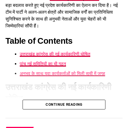
प्रस्तावित आलंबन गांव में कॉटेज और छोटे घर विकसित किए जाएंगे। यहां
बड़ा बदलाव करते हुए नई प्रदेश कार्यकारिणी का ऐलान कर दिया है। नई
एक परिवार की तर्ज पर लोगों को रखा जाएगा। योजना के मुताबिक, एक
टीम में पार्टी ने अलग-अलग क्षेत्रों और सामाजिक वर्गों का प्रतिनिधित्व
यूनिट में करीब दो महिलाएं, चार बच्चे और एक किशोरी को शामिल किया
सुनिश्चित करने के साथ ही अनुभवी नेताओं और युवा चेहरों को भी
जाएगा। इस तरह उन्हें एक परिवार की तरह साथ रहने का अवसर मिलेगा।
जिम्मेदारियां सौंपी हैं।
हर यूनिट में अलग किचन जैसी सुविधाएं भी होंगी, ताकि वहां रहने वाली
Table of Contents
महिलाओं और बच्चों को रोजमर्रा के जीवन में ज्यादा स्वतंत्रता और जिम्मेदारी
का अनुभव हो सके। प्रस्तावित परिसर में कुल 16 घर विकसित किए
उत्तराखंड कांग्रेस की नई कार्यकारिणी घोषित
जाएंगे, जिनमें करीब 88 लोगों के रहने की व्यवस्था होगी।
पांच नई समितियों का भी गठन
अनुभव के साथ युवा कार्यकर्ताओं को मिली सूची में जगह
उत्तराखंड कांग्रेस की नई कार्यकारिणी
घोषित
CONTINUE READING
नई प्रदेश कार्यकारिणी में गोदावरी थापली को प्रदेश कोषाध्यक्ष की
जिम्मेदारी दी गई है। वहीं, संगठन में 24 नेताओं को प्रदेश उपाध्यक्ष, 36
नेताओं को प्रदेश महासचिव और 107 नेताओं को प्रदेश सचिव नियुक्त