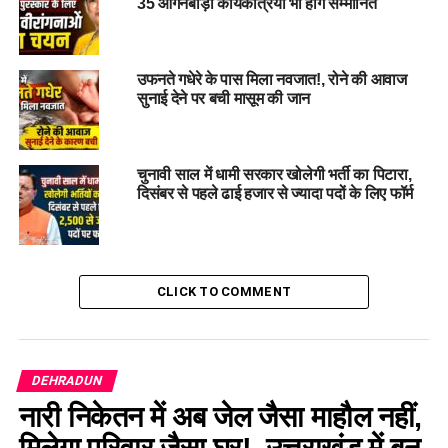
35 आंगनबाड़ी कार्यकत्रियां भी होंगे सम्मानित
उफनते गधेरे के पास मिला नवजात!, रोने की आवाज
सुनाई देने पर बची मासूम की जान
चुनावी साल में धामी सरकार खोलेगी भर्ती का पिटारा,
दिसंबर से पहले ढाई हजार से ज्यादा पदों के लिए फॉर्म
उसी दिन शाम 6 बजे महिलाओं और भारतीय जनता पार्टी के कार्यकर्ताओं
द्वारा मशाल जुलूस निकाला जाएगा। यह जुलूस विपक्षी दलों की महिला
विरोधी मानसिकता के खिलाफ आयोजित किया जाएगा।
CLICK TO COMMENT
महिला आरक्षण का विरोध करने वाले दलों
को दगी जवाब
DEHRADUN
रेखा आर्य ने पार्टी प्रदेश कार्यालय में आयोजित बैठक में कार्यकर्ताओं और
नारी निकेतन में अब जेल जैसा माहौल नहीं,
पदाधिकारियों के साथ मशाल रैली की तैयारियों की समीक्षा की। उन्होंने
मिलेगा परिवार जैसा घर!, उत्तराखंड में बन