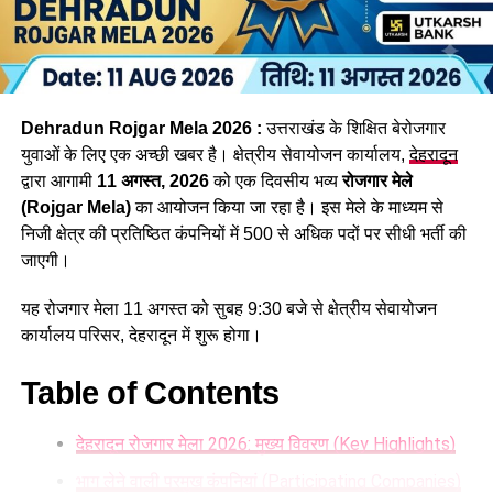
इसके समानांतर जिन रिक्त पदों के लिए आवेदन प्रक्रिया पूरी हो चुकी है,
उनकी परीक्षा भी दिसंबर तक करा ली जाएगी। इनमें व्यैक्तिक सहायक,
पशुधन प्रसार अधिकारी, विभिन्न सेवाओं के तकनीकी पद, सहायक
लेखाकार, कृषि विभाग के इंटरमीडिएट स्तर के पद तथा विभिन्न विभागों के
Dehradun Rojgar Mela 2026 :
उत्तराखंड के शिक्षित बेरोजगार
स्नातक स्तरीय पद सहित कुल 1470 पद शामिल हैं।
युवाओं के लिए एक अच्छी खबर है। क्षेत्रीय सेवायोजन कार्यालय,
देहरादून
द्वारा आगामी
11 अगस्त, 2026
को एक दिवसीय भव्य
रोजगार मेले
(Rojgar Mela)
का आयोजन किया जा रहा है। इस मेले के माध्यम से
निजी क्षेत्र की प्रतिष्ठित कंपनियों में 500 से अधिक पदों पर सीधी भर्ती की
जाएगी।
यह रोजगार मेला 11 अगस्त को सुबह 9:30 बजे से क्षेत्रीय सेवायोजन
कार्यालय परिसर, देहरादून में शुरू होगा।
Table of Contents
देहरादून रोजगार मेला 2026: मुख्य विवरण (Key Highlights)
34 हजार भर्तियां, रोजगार बड़ी उपलब्धि
भाग लेने वाली प्रमुख कंपनियां (Participating Companies)