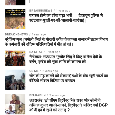
|
BREAKINGNEWS
1 year ago
वायरल-होने-का-शौक-पड़ा-भारी-—-देहरादून-पुलिस-ने-
स्टंटबाज़-युवती-पर-की-चालानी-कार्रवाई |
BREAKINGNEWS
1 year ago
ब्रेकिंग न्यूज़ | चमोली जिले के पोखरी ब्लॉक के हापला बाजार में उद्यान विभाग
के कर्मचारी की संदिग्ध परिस्थितियों में मौत हो गई।
NAINITAL
1 year ago
नैनीताल: राज्यपाल गुरमीत सिंह ने किए मां नैना देवी के
दर्शन, प्रदेश की सुख-शांति की कामना की….
CRIME
2 years ago
खेत की मेढ़ काटने को लेकर दो पक्षों के बीच खूनी संघर्ष का
वीडियो सोशल मिडिया पर वायरल….
DEHRADUN
2 years ago
उत्तराखंड: पूर्व सीएम त्रिवेंद्र सिंह रावत और डीजीपी
अभिनव कुमार आमने-सामने, त्रिवेंद्र ने आखिर क्यों DGP
को दी हद में रहने की सलाह ?