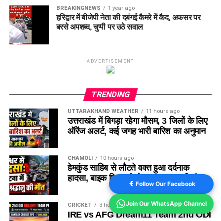
BREAKINGNEWS
1 year ago
हरिद्वार में बीजेपी नेता की दबंगई कैमरे में कैद, अफसर पर
बरसे अपशब्द, चुप्पी पर उठे सवाल
ADVERTISEMENT
TRENDING
UTTARAKHAND WEATHER
11 hours ago
उत्तराखंड में बिगड़ा रहेगा मौसम, 3 जिलों के लिए
ऑरेंज अलर्ट, कई जगह भारी बारिश का अनुमान
CHAMOLI
10 hours ago
हेमकुंड साहिब से लौटते वक्त हुआ दर्दनाक
हादसा, बाइक फिसलने से एक श्रद्धालु की मौत
Follow Our Facebook
Join Our WhatsApp Channel
CRICKET
3 hours ago
IRE vs AFG Dream11 Team 2nd ODI