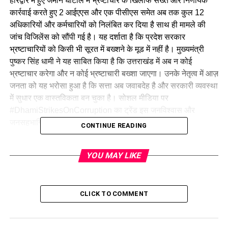
हरिद्वार में हुए जमीन घोटाले में भ्रष्टाचार के खिलाफ सख्त और निर्णायक
कार्रवाई करते हुए 2 आईएएस और एक पीसीएस समेत अब तक कुल 12
अधिकारियों और कर्मचारियों को निलंबित कर दिया है साथ ही मामले की
जांच विजिलेंस को सौंपी गई है। यह दर्शाता है कि प्रदेश सरकार
भ्रष्टाचारियों को किसी भी सूरत में बख्शने के मूड में नहीं है। मुख्यमंत्री
पुष्कर सिंह धामी ने यह साबित किया है कि उत्तराखंड में अब न कोई
भ्रष्टाचार करेगा और न कोई भ्रष्टाचारी बख्शा जाएगा। उनके नेतृत्व में आज़
जनता को यह भरोसा हुआ है कि सत्ता अब जवाबदेह है और सरकारी व्यवस्था
में सुधार एक वास्तविकता बन चुका है। सोशल मीडिया पर
#DhamiStrikesOnCorruption का ट्रेंड इस जनविश्वास और
जनसहभागिता की सशक्त अभिव्यक्ति है।
CONTINUE READING
भ्रष्टाचार मुक्त उत्तराखंड 1064 हेल्पलाइन व ऐप
YOU MAY LIKE
मुख्यमंत्री धामी के नेतृत्व में प्रदेश सरकार ने भ्रष्टाचार के विरुद्ध आम जन
को सशक्त बनाने हेतु “भ्रष्टाचार मुक्त उत्तराखंड 1064” हेल्पलाइन और
मोबाइल ऐप की शुरुआत की है। इस प्लेटफॉर्म से नागरिक सीधे भ्रष्टाचार
CLICK TO COMMENT
की शिकायत कर सकते हैं, और उन्हें गोपनीयता के साथ त्वरित न्याय मिल
रहा है। हरिद्वार जमीन घोटाले में की गई त्वरित और कठोर कार्रवाई ने यह