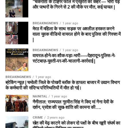
“चकराता के टाइगर फॉल में प्रकृति का कहर — भारी पेड़
और पत्थरों के गिरने से 2 की मौके पर मौत, कई घायल |
BREAKINGNEWS
1 year ago
मेरठ में महिला के साथ सड़क पर अश्लील हरकत करने
वाला युवक वीडियो वायरल होने के बाद पुलिस की गिरफ्त में
|
BREAKINGNEWS
1 year ago
वायरल-होने-का-शौक-पड़ा-भारी-—-देहरादून-पुलिस-ने-
स्टंटबाज़-युवती-पर-की-चालानी-कार्रवाई |
BREAKINGNEWS
1 year ago
ब्रेकिंग न्यूज़ | चमोली जिले के पोखरी ब्लॉक के हापला बाजार में उद्यान विभाग
के कर्मचारी की संदिग्ध परिस्थितियों में मौत हो गई।
NAINITAL
1 year ago
नैनीताल: राज्यपाल गुरमीत सिंह ने किए मां नैना देवी के
दर्शन, प्रदेश की सुख-शांति की कामना की….
CRIME
2 years ago
खेत की मेढ़ काटने को लेकर दो पक्षों के बीच खूनी संघर्ष का