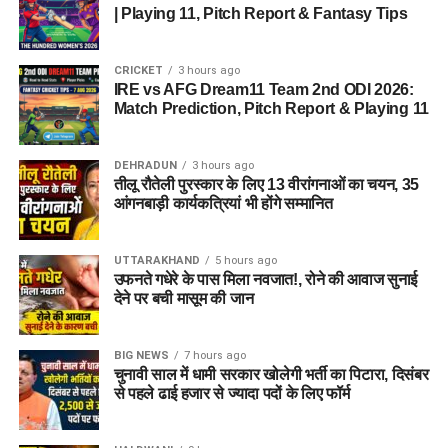
| Playing 11, Pitch Report & Fantasy Tips
टीआई मेडिकोज (TI Medicos)
आईजोन (iZone)
CRICKET
3 hours ago
IRE vs AFG Dream11 Team 2nd ODI 2026:
Match Prediction, Pitch Report & Playing 11
Dehradun Rojgar Mela 2026 :
आवेदन और पंजीकरण प्रक्रिया (How
DEHRADUN
3 hours ago
तीलू रौतेली पुरस्कार के लिए 13 वीरांगनाओं का चयन, 35
to Register)
आंगनबाड़ी कार्यकत्रियां भी होंगे सम्मानित
क्षेत्रीय सेवायोजन अधिकारी ममता चौहान नेगी के अनुसार, रोजगार मेले में
UTTARAKHAND
5 hours ago
भाग लेने के लिए अभ्यर्थियों का पंजीकरण
04 अगस्त, 2026
से शुरू हो
उफनते गधेरे के पास मिला नवजात!, रोने की आवाज सुनाई
चुका है। इच्छुक अभ्यर्थी साक्षात्कार में शामिल होने से पहले किसी भी कार्य
देने पर बची मासूम की जान
दिवस में कार्यालय पहुंचकर अपना पंजीकरण करा सकते हैं।
BIG NEWS
7 hours ago
आवश्यक दस्तावेज (Documents
चुनावी साल में धामी सरकार खोलेगी भर्ती का पिटारा, दिसंबर
से पहले ढाई हजार से ज्यादा पदों के लिए फॉर्म
Required):
बायोडाटा / रिज़्यूमे (Resume)
(2-3 प्रतियां)