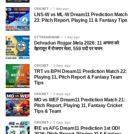
CRICKET
1 day ago
LNS-W vs ML-W Dream11 Prediction Match
23: Pitch Report, Playing 11 & Fantasy Tips
UTTARAKHAND
1 day ago
Dehradun Rojgar Mela 2026: 11 अगस्त को
देहरादून में रोजगार मेला, 559 पदों पर चयन
CRICKET
2 days ago
TRT vs BPH Dream11 Prediction Match 22:
Playing 11, Pitch Report & Fantasy Team
Tips
CRICKET
2 days ago
MO vs WEF Dream11 Prediction Match 21:
Pitch Report, Playing 11, Fantasy Cricket
Tips & Team
CRICKET
2 days ago
IRE vs AFG Dream11 Prediction 1st ODI
2026: Pitch Report, Playing XI & Fantasy