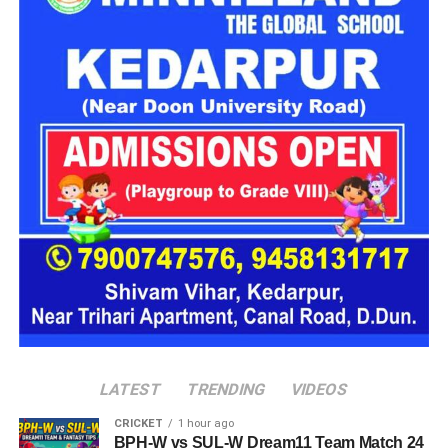
भाग लेने वाली प्रमुख कंपनियां
(Participating Companies)
इस
रोजगार मेले
में देश एवं प्रदेश की कई नामी कंपनियां अभ्यर्थियों का
साक्षात्कार लेने आ रही हैं, जिनमें प्रमुख हैं:
एक्सिस बैंक (Axis Bank)
बारबेक्यू नेशन (Barbeque Nation)
डिक्सॉन (Dixon Technologies)
उत्कर्ष स्मॉल फाइनेंस बैंक (Utkarsh Small Finance Bank)
सीएएमपी-108 (CAMP-108)
एनआईटीटी लिमिटेड (NIIT Limited)
परिश्रम रिसोर्स प्राइवेट लिमिटेड
LATEST
TRENDING
VIDEOS
आईपीसीए (IPCA Laboratories)
CRICKET
1 hour ago
BPH-W vs SUL-W Dream11 Team Match 24
मोचिको (Mochiko Shoes)