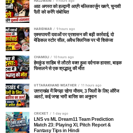
HALDWANI
9 hours ago
आठ अगस्त को हल्द्वानी आएंगे मल्लिकार्जुन खरगे, चुनावी
मूल शैक्षिक प्रमाण पत्र
एवं उनकी छायाप्रतियां
रैली को करेंगे संबोधित
(Photocopies)
सेवायोजन कार्यालय का पंजीयन कार्ड
HARIDWAR
9 hours ago
एक्सपायरी दवाओं पर प्रशासन की बड़ी कार्रवाई, दो
पासपोर्ट साइज फोटो
मेडिकल स्टोर सील, अवैध क्लिनिक पर भी शिकंजा
वैध पहचान पत्र
(आधार कार्ड / वोटर आईडी आदि)
CHAMOLI
10 hours ago
विभाग ने जिले के सभी योग्य एवं इच्छुक युवाओं से अपील की है कि वे समय
हेमकुंड साहिब से लौटते वक्त हुआ दर्दनाक हादसा, बाइक
पर अपना पंजीकरण कराकर इस रोजगार अवसर का लाभ उठाएं।
फिसलने से एक श्रद्धालु की मौत
UTTARAKHAND WEATHER
11 hours ago
उत्तराखंड में बिगड़ा रहेगा मौसम, 3 जिलों के लिए ऑरेंज
अलर्ट, कई जगह भारी बारिश का अनुमान
CRICKET
1 day ago
LNS vs ML Dream11 Team Prediction
Match 23: Playing XI, Pitch Report &
Fantasy Tips in Hindi