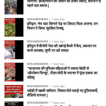
रामनगर: क़ब्रिस्तान की ज़मीन को लेकर विवाद, दफनाने से
पहले उठा बवाल |
BREAKINGNEWS
1 year ago
हरिद्वार: गंगा घाट किनारे पेड़ पर लिपटा मिला अजगर, वन
विभाग ने किया सुरक्षित रेस्क्यू
BREAKINGNEWS
1 year ago
हरिद्वार में बीजेपी नेता की दबंगई कैमरे में कैद, अफसर पर
बरसे अपशब्द, चुप्पी पर उठे सवाल
BREAKINGNEWS
1 year ago
“सासाराम की मुस्लिम महिलाओं ने रचाया मेहंदी से
‘ऑपरेशन सिन्दूर’, पीएम मोदी के स्वागत में गूंजा एकता का
संदेश|
BREAKINGNEWS
1 year ago
भदोही में खाकी शर्मसार: रिश्वत लेते पकड़े गए पुलिसकर्मी,
वीडियो वायरल |
BREAKINGNEWS
1 year ago