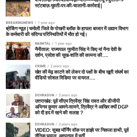
स्टंटबाज़-युवती-पर-की-चालानी-कार्रवाई |
BREAKINGNEWS
1 year ago
ब्रेकिंग न्यूज़ | चमोली जिले के पोखरी ब्लॉक के हापला बाजार में उद्यान विभाग
के कर्मचारी की संदिग्ध परिस्थितियों में मौत हो गई।
NAINITAL
1 year ago
नैनीताल: राज्यपाल गुरमीत सिंह ने किए मां नैना देवी के
दर्शन, प्रदेश की सुख-शांति की कामना की….
CRIME
2 years ago
खेत की मेढ़ काटने को लेकर दो पक्षों के बीच खूनी संघर्ष का
वीडियो सोशल मिडिया पर वायरल….
DEHRADUN
2 years ago
उत्तराखंड: पूर्व सीएम त्रिवेंद्र सिंह रावत और डीजीपी
अभिनव कुमार आमने-सामने, त्रिवेंद्र ने आखिर क्यों DGP
को दी हद में रहने की सलाह ?
DEHRADUN
2 years ago
VIDEO: सुबह मॉर्निंग वॉक पर हाइवे पर निकला हाथी, पूर्व
सैनिक घयाल, अस्पताल में भर्ती