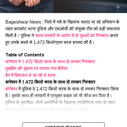
Bageshwar News : जिले में नशे के खिलाफ चलाए जा रहे अभियान के
तहत कपकोट थाना पुलिस और एसओजी की संयुक्त टीम को बड़ी सफलता
मिली है। पुलिस ने
चरस तस्करी के आरोप में दो युवकों को गिरफ्तार
करते
हुए उनके कब्जे से 1.472 किलोग्राम चरस बरामद की है।
Table of Contents
बागेश्वर में 1.472 किलो चरस के साथ दो तस्कर गिरफ्तार
मुखबिर की सूचना पर लगाया गया बैरियर
बैग में छिपाकर ले जा रहे थे चरस
बागेश्वर में 1.472 किलो चरस के साथ दो तस्कर गिरफ्तार
सम्मान समारोह में मुख्य शिक्षा अधिकारी जीएस सौन, प्रधानाचार्य दीप चंद्र
बागेश्वर
में पुलिस वे 1.472 किलो चरस के साथ दो तस्कर गिरफ्तार किया
जोशी, परियोजना निदेशक शिल्पी पंत, ज्येष्ठ अभियोजन अधिकारी शीमा
है। इसके साथ ही तस्करी में प्रयुक्त बाइक को भी सीज कर दिया है।
भेतवाल सहित सम्मानित छात्र-छात्राएं, उनके अभिभावक और शिक्षकगण
पुलिस के मुताबिक, दोनों आरोपियों के खिलाफ एनडीपीएस एक्ट के तहत
मौजूद रहे।
मुकदमा दर्ज कर आगे की कानूनी कार्रवाई की जा रही है।
मुखबिर की सूचना पर लगाया गया बैरियर