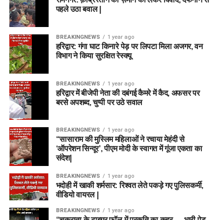
पहले उठा बवाल |
BREAKINGNEWS
1 year ago
हरिद्वार: गंगा घाट किनारे पेड़ पर लिपटा मिला अजगर, वन
विभाग ने किया सुरक्षित रेस्क्यू
BREAKINGNEWS
1 year ago
हरिद्वार में बीजेपी नेता की दबंगई कैमरे में कैद, अफसर पर
बरसे अपशब्द, चुप्पी पर उठे सवाल
BREAKINGNEWS
1 year ago
“सासाराम की मुस्लिम महिलाओं ने रचाया मेहंदी से
‘ऑपरेशन सिन्दूर’, पीएम मोदी के स्वागत में गूंजा एकता का
संदेश|
BREAKINGNEWS
1 year ago
भदोही में खाकी शर्मसार: रिश्वत लेते पकड़े गए पुलिसकर्मी,
वीडियो वायरल |
BREAKINGNEWS
1 year ago
“चकराता के टाइगर फॉल में प्रकृति का कहर — भारी पेड़