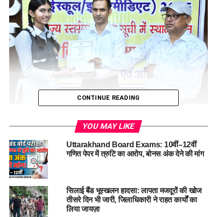
CONTINUE READING
जिलाधिकारी आशीष भटगांई की अध्यक्षता में आयोजित इस समारोह में
YOU MAY LIKE
हाईस्कूल के 27 और इंटरमीडिएट के 6 छात्र-छात्राओं को सम्मानित किया
गया। विद्यार्थियों को संबोधित करते हुए जिलाधिकारी आशीष भटगांई ने सभी
Uttarakhand Board Exams: 10वीं–12वीं
गणित पेपर में त्रुटि का आरोप, बोनस अंक देने की मांग
सम्मानित बच्चों और उनके अभिभावकों को हार्दिक बधाई दी। उन्होंने कहा
कि इन बच्चों की उत्कृष्ट उपलब्धि से पूरे जनपद का नाम रोशन हुआ है।
जिलाधिकारी ने मेधावी विद्यार्थियों से सीधे संवाद किया, उनकी जिज्ञासाओं
भरे प्रश्नों के धैर्यपूर्वक उत्तर दिए और उन्हें विभिन्न प्रतियोगी परीक्षाओं के
सिलाई बैंड भूस्खलन हादसा: लापता मजदूरों की खोज
तीसरे दिन भी जारी, जिलाधिकारी ने राहत कार्यों का
बारे में बहुमूल्य जानकारी साझा की।
लिया जायज़ा