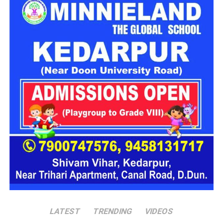
शिकायत मिलने के बाद विजिलेंस ने मामले का गोपनीय सत्यापन कराया।
प्रारंभिक जांच में आरोप सही पाए जाने पर पुलिस अधीक्षक, सतर्कता
अधिष्ठान सेक्टर हल्द्वानी के निर्देशन में निरीक्षक के नेतृत्व में विशेष ट्रैप टीम
का गठन किया गया।
शिकायत के बाद विजिलेंस ने की ये कार्रवाई
पूर्व निर्धारित योजना के तहत शुक्रवार को विजिलेंस टीम ने उरेडा कार्यालय
में कार्रवाई की। जैसे ही शिकायतकर्ता ने आरोपी परियोजना अधिकारी
धीरेंद्र सिंह पटवाल, निवासी राजनगर, पीरुमदारा, रामनगर (जनपद
नैनीताल) को 40 हजार रुपये दिए, टीम ने तत्काल छापा मारकर उन्हें रिश्वत
की रकम के साथ रंगे हाथ गिरफ्तार कर लिया।
फिलहाल विजिलेंस आरोपी अधिकारी से पूछताछ कर रही है और मामले में
भ्रष्टाचार निवारण अधिनियम के तहत आगे की कानूनी कार्रवाई की जा रही
है।
LATEST
TRENDING
VIDEOS