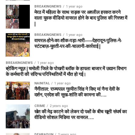
BREAKINGNEWS
1 year ago
मेरठ में महिला के साथ सड़क पर अश्लील हरकत करने
वाला युवक वीडियो वायरल होने के बाद पुलिस की गिरफ्त में
|
BREAKINGNEWS
1 year ago
वायरल-होने-का-शौक-पड़ा-भारी-—-देहरादून-पुलिस-ने-
स्टंटबाज़-युवती-पर-की-चालानी-कार्रवाई |
BREAKINGNEWS
1 year ago
ब्रेकिंग न्यूज़ | चमोली जिले के पोखरी ब्लॉक के हापला बाजार में उद्यान विभाग
के कर्मचारी की संदिग्ध परिस्थितियों में मौत हो गई।
NAINITAL
1 year ago
नैनीताल: राज्यपाल गुरमीत सिंह ने किए मां नैना देवी के
दर्शन, प्रदेश की सुख-शांति की कामना की….
CRIME
2 years ago
खेत की मेढ़ काटने को लेकर दो पक्षों के बीच खूनी संघर्ष का
वीडियो सोशल मिडिया पर वायरल….
DEHRADUN
2 years ago