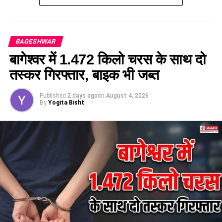
गहराई को समझने पर बल देने के लिए प्रेरित किया।
BAGESHWAR
बागेश्वर में 1.472 किलो चरस के साथ दो
तस्कर गिरफ्तार, बाइक भी जब्त
Published
2 days ago
on
August 4, 2026
By
Yogita Bisht
इस अवसर पर मुख्य विकास अधिकारी आरसी तिवारी ने भी सभी मेधावी
छात्र-छात्राओं को उनकी सफलता पर बधाई दी। उन्होंने कहा कि यह समय
प्रतिस्पर्धा का है और हमें इस प्रतिस्पर्धा के लिए हमेशा तैयार रहना चाहिए।
उन्होंने इस बात पर जोर दिया कि हम जिस भी क्षेत्र में आगे बढ़ें, उस क्षेत्र की
आधारभूत जानकारी और समझ होना अत्यंत आवश्यक है।