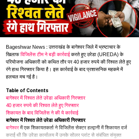
आम नागरिकों से अनावश्यक यात्रा से बचने की अपील
प्रशासन ने अभिभावकों और आम नागरिकों से अपील की है कि खराब मौसम
Bageshwar News : उत्तराखंड के बागेश्वर जिले में भ्रष्टाचार के
के दौरान अनावश्यक यात्रा से बचें और मौसम विभाग तथा जिला प्रशासन
खिलाफ
विजिलेंस टीम ने बड़ी कार्रवाई
करते हुए उरेडा (UREDA) के
द्वारा जारी दिशा-निर्देशों का पालन करें। साथ ही, संबंधित अधिकारियों को
परियोजना अधिकारी को कथित तौर पर 40 हजार रुपये की रिश्वत लेते हुए
भी सतर्क रहने और किसी भी आपात स्थिति से निपटने के लिए तैयार रहने के
रंगे हाथ गिरफ्तार किया है। इस कार्रवाई के बाद प्रशासनिक महकमे में
निर्देश दिए गए हैं।
हलचल मच गई है।
Table of Contents
बागेश्वर में रिश्वत लेते उरेडा अधिकारी गिरफ्तार
40 हजार रुपये की रिश्वत लेते हुए गिरफ्तार
शिकायत के बाद विजिलेंस ने की ये कार्रवाई
बागेश्वर में रिश्वत लेते उरेडा अधिकारी गिरफ्तार
बागेश्वर
में एक शिकायतकर्ता ने विजिलेंस सेक्टर हल्द्वानी में शिकायत दर्ज
कराई थी कि उरेडा कार्यालय में उनके सोलर प्लांट से संबंधित संयुक्त