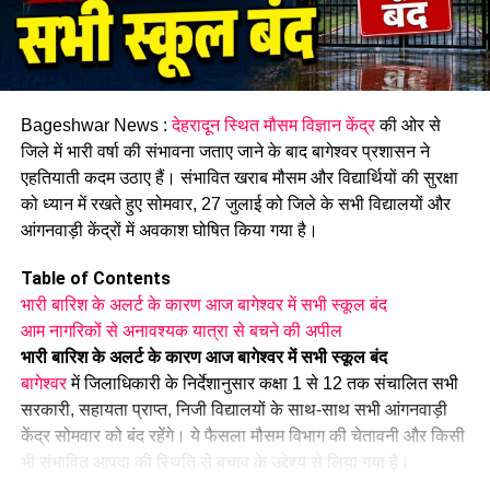
RELATED TOPICS:
DEHRADUN CEREMONY
DISTRICT ADMINISTRATION
HIGH SCHOOL AND INTERMEDIATE
TOPPER FELICITATION
UTTARAKHAND BOARD EXAMS
Bageshwar News :
देहरादून स्थित मौसम विज्ञान केंद्र
की ओर से
जिले में भारी वर्षा की संभावना जताए जाने के बाद बागेश्वर प्रशासन ने
UP NEXT
टिहरी: 12 दिन से लापता किशोरी का शव 300 मीटर गहरी खाई में
एहतियाती कदम उठाए हैं। संभावित खराब मौसम और विद्यार्थियों की सुरक्षा
मिला, जांच में जुटी पुलिस…..
को ध्यान में रखते हुए सोमवार, 27 जुलाई को जिले के सभी विद्यालयों और
आंगनवाड़ी केंद्रों में अवकाश घोषित किया गया है।
DON'T MISS
आदि कैलाश में पार्वती कुण्ड शिव मंदिर के कपाट खुले, श्रद्धालुओं ने
किए दर्शन….
Table of Contents
भारी बारिश के अलर्ट के कारण आज बागेश्वर में सभी स्कूल बंद
आम नागरिकों से अनावश्यक यात्रा से बचने की अपील
भारी बारिश के अलर्ट के कारण आज बागेश्वर में सभी स्कूल बंद
बागेश्वर
में जिलाधिकारी के निर्देशानुसार कक्षा 1 से 12 तक संचालित सभी
सरकारी, सहायता प्राप्त, निजी विद्यालयों के साथ-साथ सभी आंगनवाड़ी
केंद्र सोमवार को बंद रहेंगे। ये फैसला मौसम विभाग की चेतावनी और किसी
भी संभावित आपदा की स्थिति से बचाव के उद्देश्य से लिया गया है।