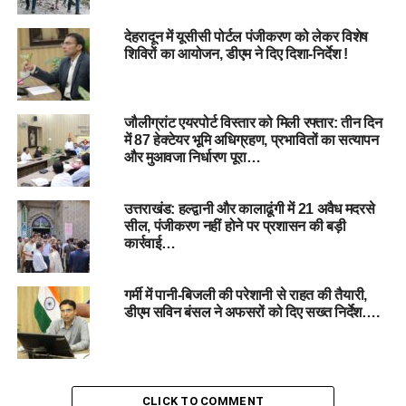
देहरादून में यूसीसी पोर्टल पंजीकरण को लेकर विशेष
शिविरों का आयोजन, डीएम ने दिए दिशा-निर्देश !
जौलीग्रांट एयरपोर्ट विस्तार को मिली रफ्तार: तीन दिन
में 87 हेक्टेयर भूमि अधिग्रहण, प्रभावितों का सत्यापन
और मुआवजा निर्धारण पूरा…
उत्तराखंड: हल्द्वानी और कालाढूंगी में 21 अवैध मदरसे
सील, पंजीकरण नहीं होने पर प्रशासन की बड़ी
कार्रवाई…
बच्चों को प्रेरित करते हुए जिलाधिकारी ने कहा कि जीवन में कई चुनौतियां
आएंगी, जिनसे पार पाने के लिए एक स्पष्ट लक्ष्य निर्धारित कर निरंतर आगे
गर्मी में पानी-बिजली की परेशानी से राहत की तैयारी,
बढ़ना होगा। उन्होंने जीवन में तटस्थ भाव, स्ट्रांग विल पावर और दृढ़ता के
डीएम सविन बंसल ने अफसरों को दिए सख्त निर्देश….
महत्व पर विशेष जोर दिया। उन्होंने सकारात्मक सोच रखते हुए अपने लक्ष्य
पर ध्यान केंद्रित कर कार्य करने की सलाह दी और जीवन में आने वाले
परिवर्तनों से न घबराने, बल्कि उन्हें सहर्ष स्वीकार करने की बात कही।
उन्होंने विद्यार्थियों को किसी भी विषयवस्तु को केवल रटने के बजाय उसकी
CLICK TO COMMENT