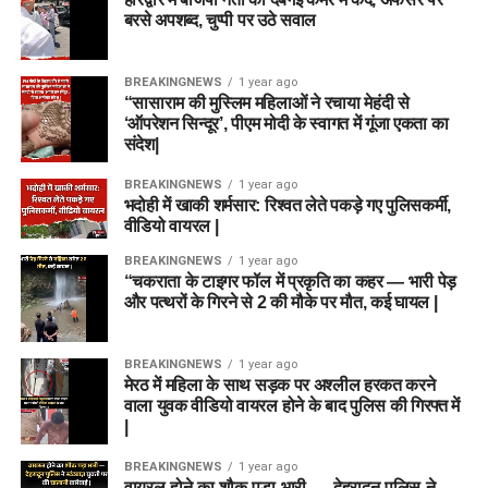
बरसे अपशब्द, चुप्पी पर उठे सवाल
BREAKINGNEWS
1 year ago
“सासाराम की मुस्लिम महिलाओं ने रचाया मेहंदी से
‘ऑपरेशन सिन्दूर’, पीएम मोदी के स्वागत में गूंजा एकता का
संदेश|
BREAKINGNEWS
1 year ago
भदोही में खाकी शर्मसार: रिश्वत लेते पकड़े गए पुलिसकर्मी,
वीडियो वायरल |
BREAKINGNEWS
1 year ago
“चकराता के टाइगर फॉल में प्रकृति का कहर — भारी पेड़
और पत्थरों के गिरने से 2 की मौके पर मौत, कई घायल |
BREAKINGNEWS
1 year ago
मेरठ में महिला के साथ सड़क पर अश्लील हरकत करने
वाला युवक वीडियो वायरल होने के बाद पुलिस की गिरफ्त में
|
BREAKINGNEWS
1 year ago
वायरल-होने-का-शौक-पड़ा-भारी-—-देहरादून-पुलिस-ने-