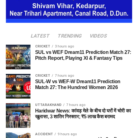
देहरादून पुलिस
को ये भी जानकारी मिली है कि वो कई होटलों में ठहरने के
बाद भुगतान किए बिना चला जाता था और होटल कर्मचारियों व सुरक्षा
कर्मियों के साथ भी कथित तौर पर धोखाधड़ी करता था।
LATEST
TRENDING
VIDEOS
CRICKET
3 hours ago
SUL vs WEF Dream11 Prediction Match 27:
Pitch Report, Playing XI & Fantasy Tips
CRICKET
7 hours ago
SUL-W vs WEF-W Dream11 Prediction
Match 27: The Hundred Women 2026
पुलिस द्वारा की गई तलाशी में आरोपी के पास से सेना की वर्दी, बैज, कैप और
वॉकी-टॉकी बरामद किए गए हैं। शुरुआती जांच के अनुसार, इन वस्तुओं का
UTTARAKHAND
7 hours ago
इस्तेमाल वो लोगों का भरोसा जीतने और खुद को प्रभावशाली अधिकारी
Haridwar News: कांवड़ मेले के बीच दो घरों में चोरी का
साबित करने के लिए करता था।
खुलासा, 3 शातिर गिरफ्तार; ₹5 लाख कैश बरामद
पुलिस मामले की जांच में जुटी
ACCIDENT
9 hours ago