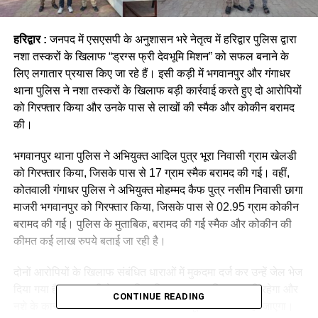
हरिद्वार :
जनपद में एसएसपी के अनुशासन भरे नेतृत्व में हरिद्वार पुलिस द्वारा
नशा तस्करों के खिलाफ “ड्रग्स फ्री देवभूमि मिशन” को सफल बनाने के
लिए लगातार प्रयास किए जा रहे हैं। इसी कड़ी में भगवानपुर और गंगाधर
थाना पुलिस ने नशा तस्करों के खिलाफ बड़ी कार्रवाई करते हुए दो आरोपियों
को गिरफ्तार किया और उनके पास से लाखों की स्मैक और कोकीन बरामद
की।
भगवानपुर थाना पुलिस ने अभियुक्त आदिल पुत्र भूरा निवासी ग्राम खेलडी
को गिरफ्तार किया, जिसके पास से 17 ग्राम स्मैक बरामद की गई। वहीं,
कोतवाली गंगाधर पुलिस ने अभियुक्त मोहम्मद कैफ पुत्र नसीम निवासी छागा
माजरी भगवानपुर को गिरफ्तार किया, जिसके पास से 02.95 ग्राम कोकीन
बरामद की गई। पुलिस के मुताबिक, बरामद की गई स्मैक और कोकीन की
कीमत कई लाख रुपये बताई जा रही है।
दोनों आरोपियों के खिलाफ संबंधित धाराओं में मुकदमा दर्ज कर उन्हें जेल भेज
दिया गया है। एसएसपी ने कहा कि पुलिस का यह अभियान जारी रहेगा और
CONTINUE READING
नशे के कारोबार में संलिप्त लोगों को किसी भी सूरत में बख्शा नहीं जाएगा।