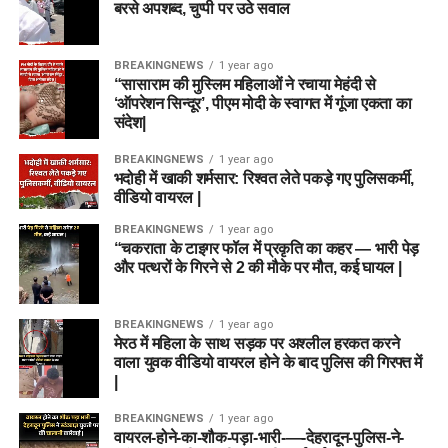
बरसे अपशब्द, चुप्पी पर उठे सवाल
BREAKINGNEWS
1 year ago
“सासाराम की मुस्लिम महिलाओं ने रचाया मेहंदी से
‘ऑपरेशन सिन्दूर’, पीएम मोदी के स्वागत में गूंजा एकता का
संदेश|
BREAKINGNEWS
1 year ago
भदोही में खाकी शर्मसार: रिश्वत लेते पकड़े गए पुलिसकर्मी,
वीडियो वायरल |
BREAKINGNEWS
1 year ago
“चकराता के टाइगर फॉल में प्रकृति का कहर — भारी पेड़
और पत्थरों के गिरने से 2 की मौके पर मौत, कई घायल |
BREAKINGNEWS
1 year ago
मेरठ में महिला के साथ सड़क पर अश्लील हरकत करने
वाला युवक वीडियो वायरल होने के बाद पुलिस की गिरफ्त में
|
BREAKINGNEWS
1 year ago
वायरल-होने-का-शौक-पड़ा-भारी-—-देहरादून-पुलिस-ने-