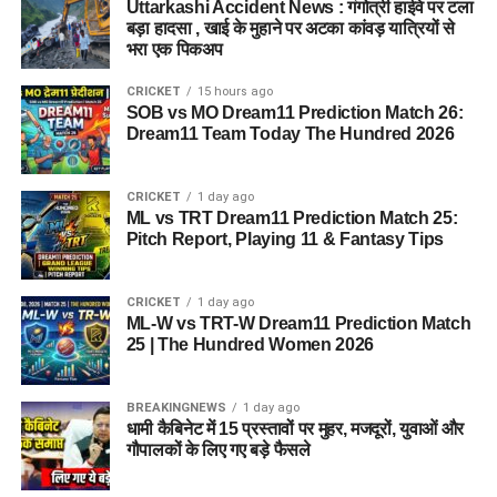
Uttarkashi Accident News : गंगोत्री हाईवे पर टला
फिलहाल पुलिस ने मामला दर्ज कर जांच आगे बढ़ा दी है। अधिकारियों का
बड़ा हादसा , खाई के मुहाने पर अटका कांवड़ यात्रियों से
कहना है कि जांच के दौरान यदि अन्य पीड़ित सामने आते हैं तो उनके बयान
भरा एक पिकअप
भी दर्ज किए जाएंगे और मामले के सभी पहलुओं की गहन पड़ताल की जाएगी।
CRICKET
15 hours ago
FAQs (EX Ias Son Yashvardhan Arrested)
SOB vs MO Dream11 Prediction Match 26:
Dream11 Team Today The Hundred 2026
1. क्या देहरादून पुलिस ने पूर्व मुख्य सचिव के बेटे
को गिरफ्तार किया है ?
CRICKET
1 day ago
ML vs TRT Dream11 Prediction Match 25:
Pitch Report, Playing 11 & Fantasy Tips
हां देहरादून पुलिस ने यशवर्धन नाम के युवक को गिरफ्तार किया है, जो
उत्तराखंड के पूर्व मुख्य सचिव और पूर्व आईएएस अधिकारी का बेटा बताया जा
रहा है।
CRICKET
1 day ago
ML-W vs TRT-W Dream11 Prediction Match
25 | The Hundred Women 2026
2. आरोपी पर क्या आरोप हैं?
आरोपी पर खुद को केंद्र सरकार, गृह मंत्रालय, रक्षा मंत्रालय और भारतीय
BREAKINGNEWS
1 day ago
सेना का वरिष्ठ अधिकारी बताकर लोगों से ठगी करने का आरोप है।
धामी कैबिनेट में 15 प्रस्तावों पर मुहर, मजदूरों, युवाओं और
गौपालकों के लिए गए बड़े फैसले
3. शिकायत किसने दर्ज कराई थी?