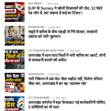
BIG NEWS
1 day ago
दिल्ली निवासी एक युवती ने शिकायत दर्ज कराई थी। आरोप है कि आरोपी ने
BJP के Survey ने खोली विधायकों की पोल, 32 चेहरे
प्रभावशाली सरकारी संपर्कों का झांसा देकर उससे करीब 4.5 लाख रुपये
रेड जोन में, कट सकता है कई का टिकट !
ठग लिए।
DEHRADUN
1 day ago
4. आरोपी लोगों को कैसे झांसे में लेता था?
मसूरी में बारिश के बीच पहाड़ी से गिरे बोल्डर, सरकारी
आवास को भारी नुकसान
पुलिस के अनुसार, आरोपी अलग-अलग लोगों के सामने अपनी पहचान
बदलता था और खुद को कभी गृह मंत्रालय, कभी रक्षा मंत्रालय तो कभी
UTTARAKHAND WEATHER
1 day ago
सेना का वरिष्ठ अधिकारी बताकर लोगों का भरोसा जीतता था।
उत्तराखंड में आज सात जिलों में भारी बारिश का अलर्ट, लोगों
से सावधानी बरतने की अपील
5. पुलिस को आरोपी के पास से क्या बरामद
हुआ?
DEHRADUN
1 day ago
नारी निकेतन में अब जेल जैसा माहौल नहीं, मिलेगा परिवार
तलाशी के दौरान आरोपी के पास से सेना की वर्दी, बैज, कैप और वॉकी-टॉकी
जैसा घर!, उत्तराखंड में बन रहा ‘आलंबन गांव’
बरामद किए गए हैं।
UTTARAKHAND
1 day ago
SUL vs WEF Dream11 Prediction Match 27: Pitch
उत्तराखंड कांग्रेस में बड़ा फेरबदल! नई कार्यकारिणी घोषित,
Report, Playing XI & Fantasy Tips
5 समितियों का भी गठन