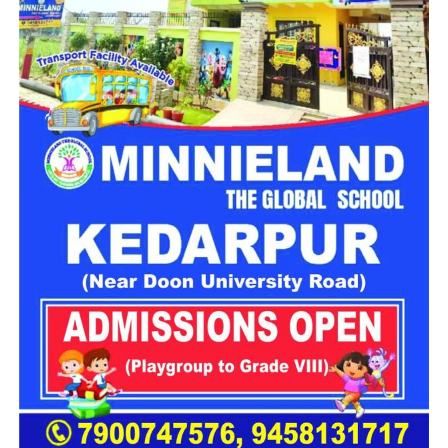
सचिव का बेटा
Haridwar News: कांवड़ मेले के बीच दो घरों में चोरी का
खुलासा, 3 शातिर गिरफ्तार; ₹5 लाख कैश बरामद
बता दें कि दिल्ली की रहने वाली एक युवती ने शिकायत दर्ज कराई थी कि
Uttarkashi Accident News : गंगोत्री हाईवे पर टला बड़ा
आरोपी ने प्रभावशाली सरकारी संपर्कों और ऊंचे पद पर होने का दावा करते
हादसा , खाई के मुहाने पर अटका कांवड़ यात्रियों से भरा एक
हुए उससे करीब 4.5 लाख रुपये ले लिए। शिकायत में यह भी कहा गया कि
पिकअप
आरोपी लगातार और अधिक रकम की मांग कर रहा था। जांच के दौरान
आरोपों के समर्थन में पर्याप्त साक्ष्य मिलने के बाद पुलिस ने उसे हिरासत में ले
SOB vs MO Dream11 Prediction Match 26:
लिया।
Dream11 Team Today The Hundred 2026
अलग-अलग लोगों के सामने बदलता था अपनी
पहचान
पूछताछ में ये बात सामने आई कि आरोपी अलग-अलग लोगों के सामने अपनी
पहचान बदलता था। कभी वो खुद को गृह मंत्रालय का अधिकारी बताता,
कभी रक्षा मंत्रालय से जुड़ा अफसर और कभी भारतीय सेना का वरिष्ठ
अधिकारी होने का दावा करता था।
देहरादून पुलिस ने किया गिरफ्तार