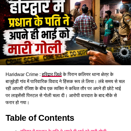
जमीन खरीदने और अन्य खर्च किए गए।
Haridwar Crime :
हरिद्वार जिले
के पिरान कलियर थाना क्षेत्र के
बाजुहेड़ी गांव में पारिवारिक विवाद ने हिंसक रूप ले लिया। लंबे समय से चल
रही आपसी रंजिश के बीच एक व्यक्ति ने कथित तौर पर अपने ही छोटे भाई
बड़ी कंपनियों के खातों को निशाना बनाता
पर लाइसेंसी पिस्टल से गोली चला दी। आरोपी वारदात के बाद मौके से
फरार हो गया।
था गैंग
Table of Contents
पूछताछ में ये भी खुलासा हुआ कि गिरोह बड़ी कंपनियों के खातों को निशाना
बनाता था और बैंकिंग प्रणाली की खामियों का फायदा उठाकर धोखाधड़ी