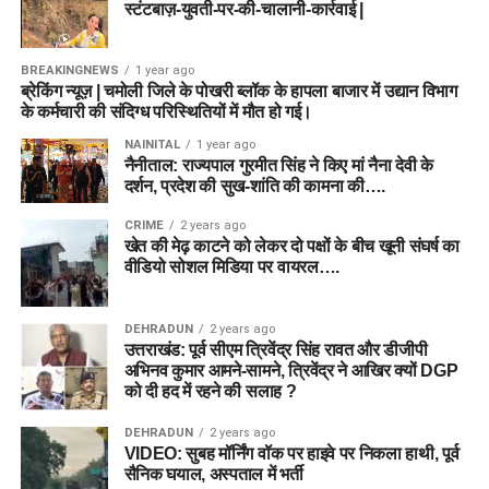
स्टंटबाज़-युवती-पर-की-चालानी-कार्रवाई |
BREAKINGNEWS
1 year ago
ब्रेकिंग न्यूज़ | चमोली जिले के पोखरी ब्लॉक के हापला बाजार में उद्यान विभाग
के कर्मचारी की संदिग्ध परिस्थितियों में मौत हो गई।
NAINITAL
1 year ago
नैनीताल: राज्यपाल गुरमीत सिंह ने किए मां नैना देवी के
दर्शन, प्रदेश की सुख-शांति की कामना की….
CRIME
2 years ago
खेत की मेढ़ काटने को लेकर दो पक्षों के बीच खूनी संघर्ष का
वीडियो सोशल मिडिया पर वायरल….
DEHRADUN
2 years ago
उत्तराखंड: पूर्व सीएम त्रिवेंद्र सिंह रावत और डीजीपी
अभिनव कुमार आमने-सामने, त्रिवेंद्र ने आखिर क्यों DGP
को दी हद में रहने की सलाह ?
DEHRADUN
2 years ago
VIDEO: सुबह मॉर्निंग वॉक पर हाइवे पर निकला हाथी, पूर्व
सैनिक घयाल, अस्पताल में भर्ती