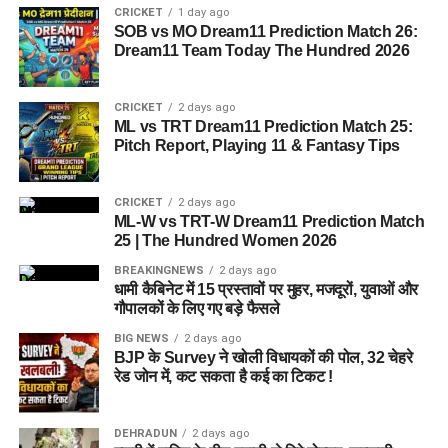
CRICKET
1 day ago
सकें।
SOB vs MO Dream11 Prediction Match 26:
Dream11 Team Today The Hundred 2026
5 एकड़ जमीन की हो रही है तलाश
CRICKET
2 days ago
आलंबन गांव विकसित करने के लिए करीब 5 एकड़ जमीन की आवश्यकता
ML vs TRT Dream11 Prediction Match 25:
बताई गई है। विभाग की पहली प्राथमिकता देहरादून जिले या उसके
Pitch Report, Playing 11 & Fantasy Tips
आसपास जमीन तलाशने की थी, लेकिन फिलहाल उपयुक्त जमीन उपलब्ध
नहीं हो पाई है। अब विभाग की ओर से हरिद्वार और आसपास के क्षेत्रों में
CRICKET
2 days ago
जमीन की तलाश की जा रही है। अधिकारियों को उम्मीद है कि हरिद्वार में
ML-W vs TRT-W Dream11 Prediction Match
इसके लिए उपयुक्त जमीन मिल सकती है।
25 | The Hundred Women 2026
BREAKINGNEWS
2 days ago
इसके अलावा उत्तरकाशी जिले के चिन्यालीसौड़ में भी एक जमीन को लेकर
धामी कैबिनेट में 15 प्रस्तावों पर मुहर, मजदूरों, युवाओं और
संभावनाएं देखी जा रही हैं। विभाग यह जांच कर रहा है कि वहां की जमीन
गौपालकों के लिए गए बड़े फैसले
और परिस्थितियां आलंबन गांव के निर्माण के लिए उपयुक्त हैं या नहीं।
BIG NEWS
2 days ago
BJP के Survey ने खोली विधायकों की पोल, 32 चेहरे
महिलाओं और बच्चों को मिलेगा नया जीवन
रेड जोन में, कट सकता है कई का टिकट !
आलंबन गांव की यह योजना सिर्फ एक नया भवन या परिसर तैयार करने की
DEHRADUN
2 days ago
कवायद नहीं है, बल्कि नारी निकेतन में रहने वाली महिलाओं और बच्चों के