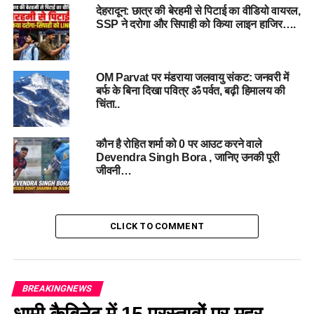
देहरादून: छात्र की बेरहमी से पिटाई का वीडियो वायरल,
मुख्यमंत्री के स्पष्ट निर्देश हैं कि एक भी घायल या जरूरतमंद व्यक्ति इलाज
SSP ने दरोगा और सिपाही को किया लाइन हाजिर….
से वंचित नहीं रहना चाहिए।
OM Parvat पर मंडराया जलवायु संकट: जनवरी में
बर्फ के बिना दिखा पवित्र ॐ पर्वत, बढ़ी हिमालय की
चिंता..
कौन है रोहित शर्मा को 0 पर आउट करने वाले
Devendra Singh Bora , जानिए उनकी पूरी
जीवनी…
CLICK TO COMMENT
आईसीयू, जनरल वार्ड और स्टाफ व्यवस्थाओं की परखी स्थिति
दून मेडिकल कॉलेज अस्पताल में निरीक्षण के बाद स्वास्थ्य सचिव राजकीय
जिला चिकित्सालय कोरोनेशन पहुंचे, जहां उन्होंने आईसीयू, जनरल वार्ड,
और अन्य अहम इकाइयों की स्थिति परखी। उन्होंने डॉक्टरों, नर्सिंग स्टाफ
BREAKINGNEWS
और पैरामेडिकल कर्मियों की पर्याप्त तैनाती सुनिश्चित करने को कहा।
धामी कैबिनेट में 15 प्रस्तावों पर मुहर,