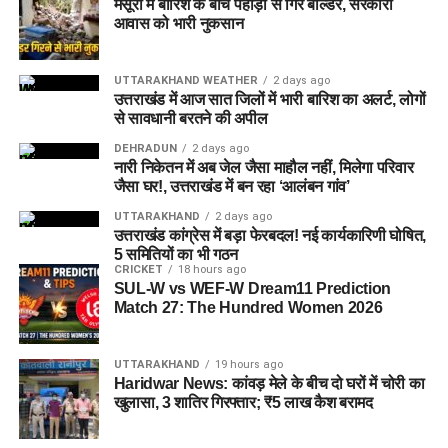
मसूरी में बारिश के बीच पहाड़ी से गिरे बोल्डर, सरकारी
प्रति सोच में बदलाव की कोशिश भी है।
आवास को भारी नुकसान
अगर यह योजना धरातल पर उतरती है तो संस्थागत जीवन की जगह उन्हें
UTTARAKHAND WEATHER
2 days ago
परिवार जैसा माहौल, बेहतर स्वतंत्रता और सामाजिक वातावरण मिल
उत्तराखंड में आज सात जिलों में भारी बारिश का अलर्ट, लोगों
सकेगा। इससे बच्चों और महिलाओं के मानसिक और सामाजिक विकास में
से सावधानी बरतने की अपील
भी मदद मिलने की उम्मीद है।
DEHRADUN
2 days ago
नारी निकेतन में अब जेल जैसा माहौल नहीं, मिलेगा परिवार
जैसा घर!, उत्तराखंड में बन रहा ‘आलंबन गांव’
UTTARAKHAND
2 days ago
उत्तराखंड कांग्रेस में बड़ा फेरबदल! नई कार्यकारिणी घोषित,
5 समितियों का भी गठन
CRICKET
18 hours ago
SUL-W vs WEF-W Dream11 Prediction
Match 27: The Hundred Women 2026
UTTARAKHAND
19 hours ago
Haridwar News: कांवड़ मेले के बीच दो घरों में चोरी का
खुलासा, 3 शातिर गिरफ्तार; ₹5 लाख कैश बरामद