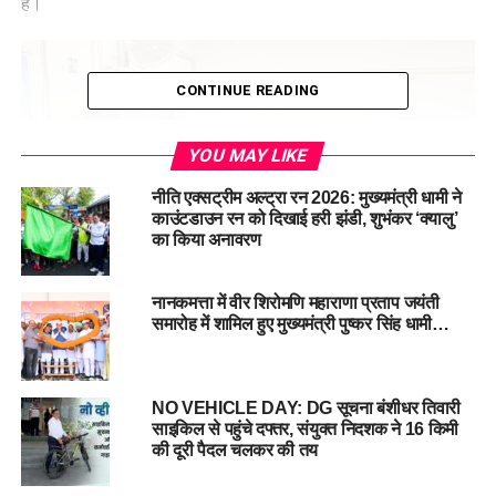
है।
CONTINUE READING
YOU MAY LIKE
नीति एक्सट्रीम अल्ट्रा रन 2026: मुख्यमंत्री धामी ने
काउंटडाउन रन को दिखाई हरी झंडी, शुभंकर ‘क्यालु’
का किया अनावरण
नानकमत्ता में वीर शिरोमणि महाराणा प्रताप जयंती
समारोह में शामिल हुए मुख्यमंत्री पुष्कर सिंह धामी…
स्वास्थ्य सचिव ने किया अस्पतालों का निरीक्षण
वहीं स्वास्थ्य सचिव डॉ आर राजेश कुमार ने देहरादून में दून अस्पताल व
कोरोनेशन जिला अस्पताल पहुंचकर व्यवस्थाओं का जायजा लिया। स्वास्थ्य
NO VEHICLE DAY: DG सूचना बंशीधर तिवारी
सचिव ने निरीक्षण के दौरान अस्पतालों में आपातकालीन सेवाओं, आईसीयू,
साइकिल से पहुंचे दफ्तर, संयुक्त निदशक ने 16 किमी
जनरल वार्ड, स्टाफ की उपस्थिति और उपकरणों की उपलब्धता की गहन
की दूरी पैदल चलकर की तय
समीक्षा की। उन्होंने अस्पताल प्रशासन को स्पष्ट निर्देश दिए कि किसी भी
स्थिति में मरीजों को चिकित्सा सुविधा में कोई कमी न हो। उन्होंने कहा कि