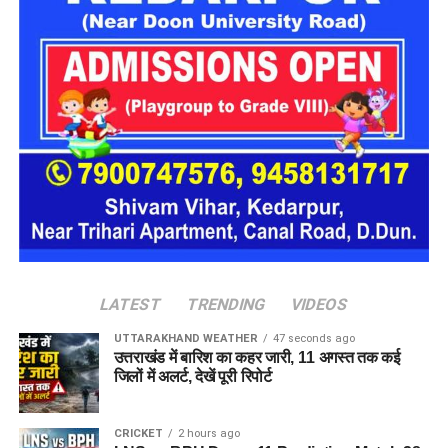
16 घरों में मिलेगा परिवार जैसा माहौल
प्रस्तावित आलंबन गांव में कॉटेज और छोटे घर विकसित किए जाएंगे। यहां
एक परिवार की तर्ज पर लोगों को रखा जाएगा। योजना के मुताबिक, एक
यूनिट में करीब दो महिलाएं, चार बच्चे और एक किशोरी को शामिल किया
जाएगा। इस तरह उन्हें एक परिवार की तरह साथ रहने का अवसर मिलेगा।
हर यूनिट में अलग किचन जैसी सुविधाएं भी होंगी, ताकि वहां रहने वाली
महिलाओं और बच्चों को रोजमर्रा के जीवन में ज्यादा स्वतंत्रता और जिम्मेदारी
का अनुभव हो सके। प्रस्तावित परिसर में कुल 16 घर विकसित किए
जाएंगे, जिनमें करीब 88 लोगों के रहने की व्यवस्था होगी।
LATEST
TRENDING
VIDEOS
UTTARAKHAND WEATHER
47 seconds ago
उत्तराखंड में बारिश का कहर जारी, 11 अगस्त तक कई
जिलों में अलर्ट, देखें पूरी रिपोर्ट
CRICKET
2 hours ago