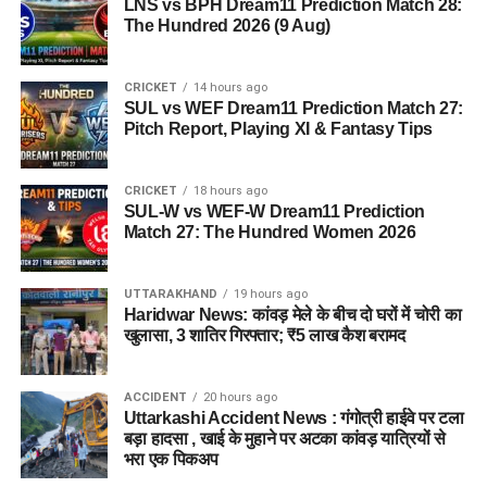
LNS vs BPH Dream11 Prediction Match 28:
The Hundred 2026 (9 Aug)
CRICKET
14 hours ago
SUL vs WEF Dream11 Prediction Match 27:
Pitch Report, Playing XI & Fantasy Tips
जेल नहीं, रेजिडेंशियल कॉम्प्लेक्स जैसा
होगा माहौल
CRICKET
18 hours ago
SUL-W vs WEF-W Dream11 Prediction
आलंबन गांव की सबसे खास बात यही होगी कि यहां रहने वाली महिलाओं
Match 27: The Hundred Women 2026
और बच्चों को यह महसूस न हो कि वे किसी जेल या बंद संस्थान में रह रहे
हैं। इसके बजाय पूरा परिसर एक रेजिडेंशियल कॉम्प्लेक्स की तरह विकसित
UTTARAKHAND
19 hours ago
किया जाएगा, जहां सुरक्षा के साथ रहने, पढ़ाई, दैनिक जीवन और सामाजिक
Haridwar News: कांवड़ मेले के बीच दो घरों में चोरी का
विकास से जुड़ी सुविधाएं उपलब्ध होंगी।
खुलासा, 3 शातिर गिरफ्तार; ₹5 लाख कैश बरामद
परिसर को आधुनिक सुविधाओं से लैस करने की योजना है। यहां आंगनबाड़ी
ACCIDENT
20 hours ago
केंद्र भी खोले जाएंगे। जरूरत पड़ने पर प्राथमिक विद्यालय की सुविधा भी
Uttarkashi Accident News : गंगोत्री हाईवे पर टला
उपलब्ध कराई जा सकती है। इस पहल का मकसद सिर्फ महिलाओं और
बड़ा हादसा , खाई के मुहाने पर अटका कांवड़ यात्रियों से
बच्चों को रहने की जगह देना नहीं, बल्कि उन्हें ऐसा वातावरण उपलब्ध कराना
भरा एक पिकअप
है, जहां वे खुद को सुरक्षित, सम्मानित और परिवार का हिस्सा महसूस कर