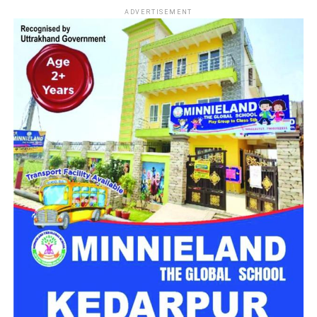
नारी निकेतन में अब जेल जैसा माहौल नहीं,
ADVERTISEMENT
मिलेगा परिवार जैसा घर!
महिला सशक्तिकरण एवं बाल विकास विभाग की ओर से इसके लिए ‘आलंबन
गांव’ विकसित करने की योजना तैयार की जा रही है। इस योजना का उद्देश्य
नारी निकेतन में रहने वाली महिलाओं और बच्चों को सुरक्षित माहौल के साथ-
साथ घर जैसा अपनापन और स्वतंत्रता देना है।
उत्तराखंड में बन रहा ‘आलंबन गांव’
महिला सशक्तिकरण एवं बाल विकास विभाग
के निदेशक आईएएस बंशीलाल
राणा के मुताबिक, नारी निकेतन में आने वाली कई महिलाएं और बच्चे खुद को
एक बंद संस्थान या जेल जैसी जगह पर महसूस करते हैं। यही वजह है कि
कई बार बच्चे वहां से निकलने या भागने की कोशिश तक करने लगते हैं।
इसी समस्या को ध्यान में रखते हुए विभाग अब ऐसा इंफ्रास्ट्रक्चर तैयार
करने की दिशा में काम कर रहा है, जहां रहने वाले लोगों को संस्थागत माहौल
के बजाय परिवार जैसा वातावरण मिल सके।