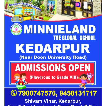
महिला सशक्तिकरण एवं बाल विकास विभाग
के निदेशक आईएएस बंशीलाल
राणा के मुताबिक, नारी निकेतन में आने वाली कई महिलाएं और बच्चे खुद को
एक बंद संस्थान या जेल जैसी जगह पर महसूस करते हैं। यही वजह है कि
कई बार बच्चे वहां से निकलने या भागने की कोशिश तक करने लगते हैं।
इसी समस्या को ध्यान में रखते हुए विभाग अब ऐसा इंफ्रास्ट्रक्चर तैयार
करने की दिशा में काम कर रहा है, जहां रहने वाले लोगों को संस्थागत माहौल
के बजाय परिवार जैसा वातावरण मिल सके।
16 घरों में मिलेगा परिवार जैसा माहौल
प्रस्तावित आलंबन गांव में कॉटेज और छोटे घर विकसित किए जाएंगे। यहां
एक परिवार की तर्ज पर लोगों को रखा जाएगा। योजना के मुताबिक, एक
यूनिट में करीब दो महिलाएं, चार बच्चे और एक किशोरी को शामिल किया
जाएगा। इस तरह उन्हें एक परिवार की तरह साथ रहने का अवसर मिलेगा।
हर यूनिट में अलग किचन जैसी सुविधाएं भी होंगी, ताकि वहां रहने वाली
महिलाओं और बच्चों को रोजमर्रा के जीवन में ज्यादा स्वतंत्रता और जिम्मेदारी