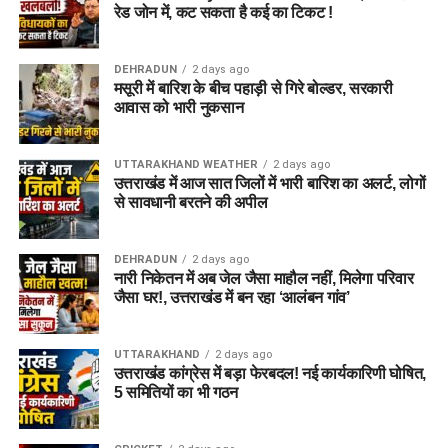
इसके लिए उपयुक्त जमीन मिल सकती है।
रेड जोन में, कट सकता है कई का टिकट !
इसके अलावा उत्तरकाशी जिले के चिन्यालीसौड़ में भी एक जमीन को लेकर
DEHRADUN
2 days ago
संभावनाएं देखी जा रही हैं। विभाग यह जांच कर रहा है कि वहां की जमीन
मसूरी में बारिश के बीच पहाड़ी से गिरे बोल्डर, सरकारी
और परिस्थितियां आलंबन गांव के निर्माण के लिए उपयुक्त हैं या नहीं।
आवास को भारी नुकसान
महिलाओं और बच्चों को मिलेगा नया जीवन
UTTARAKHAND WEATHER
2 days ago
उत्तराखंड में आज सात जिलों में भारी बारिश का अलर्ट, लोगों
आलंबन गांव की यह योजना सिर्फ एक नया भवन या परिसर तैयार करने की
से सावधानी बरतने की अपील
कवायद नहीं है, बल्कि नारी निकेतन में रहने वाली महिलाओं और बच्चों के
प्रति सोच में बदलाव की कोशिश भी है।
DEHRADUN
2 days ago
नारी निकेतन में अब जेल जैसा माहौल नहीं, मिलेगा परिवार
अगर यह योजना धरातल पर उतरती है तो संस्थागत जीवन की जगह उन्हें
जैसा घर!, उत्तराखंड में बन रहा ‘आलंबन गांव’
परिवार जैसा माहौल, बेहतर स्वतंत्रता और सामाजिक वातावरण मिल
सकेगा। इससे बच्चों और महिलाओं के मानसिक और सामाजिक विकास में
भी मदद मिलने की उम्मीद है।
UTTARAKHAND
2 days ago
उत्तराखंड कांग्रेस में बड़ा फेरबदल! नई कार्यकारिणी घोषित,
5 समितियों का भी गठन