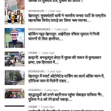
अध्यक्ष पर मुकदमा दर्ज, दुष्कर्म का आरोप।
DEHRADUN
1 year ago
देहरादून: मुख्यमंत्री धामी ने भारतीय जनता पार्टी के राष्ट्रीय
महासचिव विनोद तावड़े का किया भव्य स्वागत…
BREAKINGNEWS
1 year ago
ब्रेकिंग न्यूज़ देहरादून: आईपीएस रचिता जुयाल ने निजी
कारणों से दिया इस्तीफा…
CRIME
1 year ago
हल्द्वानी: बनभूलपुरा क्षेत्र में युवक की पत्थर से कुचलकर
हत्या, एक हिरासत में…
DEHRADUN
1 year ago
देहरादून में स्मार्ट ऑटोमेटेड पार्किंग का कार्य अंतिम चरण में,
ट्रैफिक जाम से मिलेगी राहत…
CHAMOLI
1 year ago
श्रद्धालुओं को ठगने बद्रीनाथ पहुंचा मोबाइल माफिया गैंग ,
पुलिस ने 6 को रंगे हाथों पकड़ा…
CRIME
1 year ago