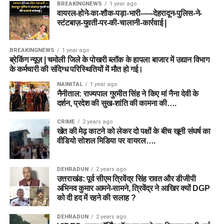
BREAKINGNEWS
1 year ago
वायरल-होने-का-शौक-पड़ा-भारी-—-देहरादून-पुलिस-ने-
स्टंटबाज़-युवती-पर-की-चालानी-कार्रवाई |
BREAKINGNEWS
1 year ago
ब्रेकिंग न्यूज़ | चमोली जिले के पोखरी ब्लॉक के हापला बाजार में उद्यान विभाग
के कर्मचारी की संदिग्ध परिस्थितियों में मौत हो गई।
NAINITAL
1 year ago
नैनीताल: राज्यपाल गुरमीत सिंह ने किए मां नैना देवी के
दर्शन, प्रदेश की सुख-शांति की कामना की….
CRIME
2 years ago
खेत की मेढ़ काटने को लेकर दो पक्षों के बीच खूनी संघर्ष का
वीडियो सोशल मिडिया पर वायरल….
DEHRADUN
2 years ago
उत्तराखंड: पूर्व सीएम त्रिवेंद्र सिंह रावत और डीजीपी
अभिनव कुमार आमने-सामने, त्रिवेंद्र ने आखिर क्यों DGP
को दी हद में रहने की सलाह ?
DEHRADUN
2 years ago