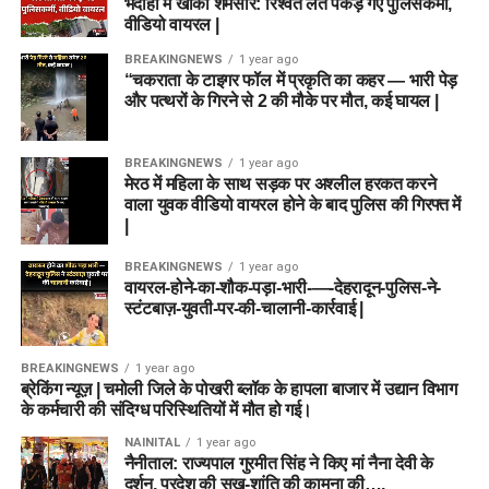
भदोही में खाकी शर्मसार: रिश्वत लेते पकड़े गए पुलिसकर्मी,
वीडियो वायरल |
BREAKINGNEWS
1 year ago
“चकराता के टाइगर फॉल में प्रकृति का कहर — भारी पेड़
और पत्थरों के गिरने से 2 की मौके पर मौत, कई घायल |
BREAKINGNEWS
1 year ago
मेरठ में महिला के साथ सड़क पर अश्लील हरकत करने
वाला युवक वीडियो वायरल होने के बाद पुलिस की गिरफ्त में
|
BREAKINGNEWS
1 year ago
वायरल-होने-का-शौक-पड़ा-भारी-—-देहरादून-पुलिस-ने-
स्टंटबाज़-युवती-पर-की-चालानी-कार्रवाई |
BREAKINGNEWS
1 year ago
ब्रेकिंग न्यूज़ | चमोली जिले के पोखरी ब्लॉक के हापला बाजार में उद्यान विभाग
के कर्मचारी की संदिग्ध परिस्थितियों में मौत हो गई।
NAINITAL
1 year ago
नैनीताल: राज्यपाल गुरमीत सिंह ने किए मां नैना देवी के
दर्शन, प्रदेश की सुख-शांति की कामना की….