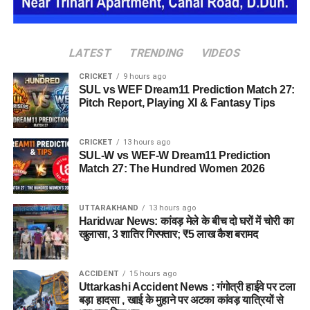
का अनुभव हो सके। प्रस्तावित परिसर में कुल 16 घर विकसित किए
जाएंगे, जिनमें करीब 88 लोगों के रहने की व्यवस्था होगी।
LATEST
TRENDING
VIDEOS
CRICKET
9 hours ago
SUL vs WEF Dream11 Prediction Match 27:
Pitch Report, Playing XI & Fantasy Tips
CRICKET
13 hours ago
SUL-W vs WEF-W Dream11 Prediction
Match 27: The Hundred Women 2026
UTTARAKHAND
13 hours ago
Haridwar News: कांवड़ मेले के बीच दो घरों में चोरी का
खुलासा, 3 शातिर गिरफ्तार; ₹5 लाख कैश बरामद
जेल नहीं, रेजिडेंशियल कॉम्प्लेक्स जैसा
होगा माहौल
ACCIDENT
15 hours ago
Uttarkashi Accident News : गंगोत्री हाईवे पर टला
आलंबन गांव की सबसे खास बात यही होगी कि यहां रहने वाली महिलाओं
बड़ा हादसा , खाई के मुहाने पर अटका कांवड़ यात्रियों से