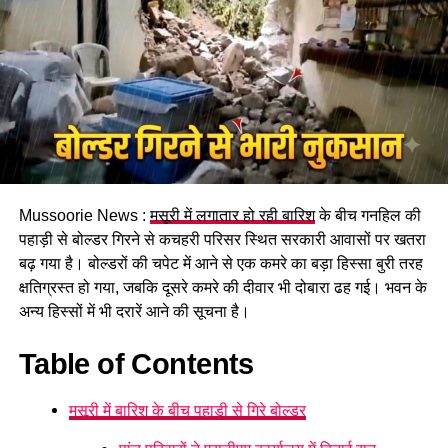
पढ़े धामी कैबिनेट के प्रमुख फैसले
Mussoorie News :
मसूरी में लगातार हो रही बारिश
के बीच गनहिल की
GST संशोधित अध्यादेश को मंजूरी।
पहाड़ी से बोल्डर गिरने से कचहरी परिसर स्थित सरकारी आवासों पर खतरा
नैनीताल हाईकोर्ट के लिए हल्द्वानी गौलापार में 30 हेक्टेयर जमीन
बढ़ गया है। बोल्डरों की चपेट में आने से एक कमरे का बड़ा हिस्सा बुरी तरह
देने का फैसला।
क्षतिग्रस्त हो गया, जबकि दूसरे कमरे की दीवार भी दोबारा ढह गई। भवन के
अन्य हिस्सों में भी दरारें आने की सूचना है।
राज्य क्रीड़ा विश्वविद्यालय हल्द्वानी के लिए 122 पदों के सृजन को
मंजूरी।
Table of Contents
जल जीवन मिशन में केंद्र की गाइडलाइंस लागू होंगी।
मसूरी में बारिश के बीच पहाड़ी से गिरे बोल्डर
कुष्ठ रोग से पीड़ित व्यक्ति भी सहकारी समिति का सदस्य बन
सकेगा।