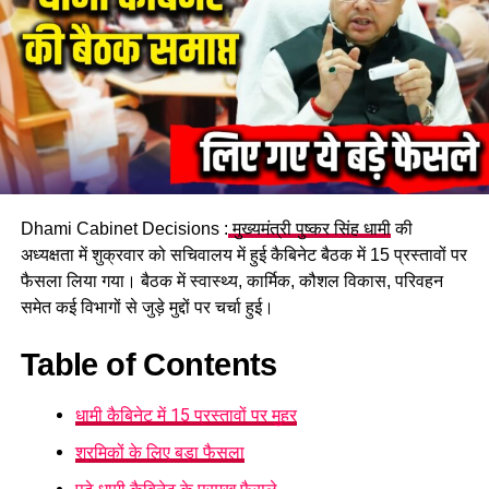
नियंत्रित किया जाए।
नगर क्षेत्रों में नालियों और जल निकासी व्यवस्था को दुरुस्त रखा जाए।
आपात स्थिति में यहां करें संपर्क
फोन: 0135-2710335, 2064314, 2064315, 2664316
फैक्स: 0135-2710334, 2664317
टोल फ्री नंबर: 1070
मोबाइल: 9058441404, 8218867006
Dhami Cabinet Decisions :
मुख्यमंत्री पुष्कर सिंह धामी
की
अध्यक्षता में शुक्रवार को सचिवालय में हुई कैबिनेट बैठक में 15 प्रस्तावों पर
फैसला लिया गया। बैठक में स्वास्थ्य, कार्मिक, कौशल विकास, परिवहन
RELATED TOPICS:
समेत कई विभागों से जुड़े मुद्दों पर चर्चा हुई।
UP NEXT
उत्तरकाशी में तबाही की रात: बादल फटने से मजदूर लापता, हाईवे
Table of Contents
मलबे में दबा
DON'T MISS
धामी कैबिनेट में 15 प्रस्तावों पर मुहर
बड़ी ख़बर: पूर्व विधायक सुरेश राठौड़ को बीजेपी ने किया 6 साल के
लिए निष्कासित
श्रमिकों के लिए बड़ा फैसला