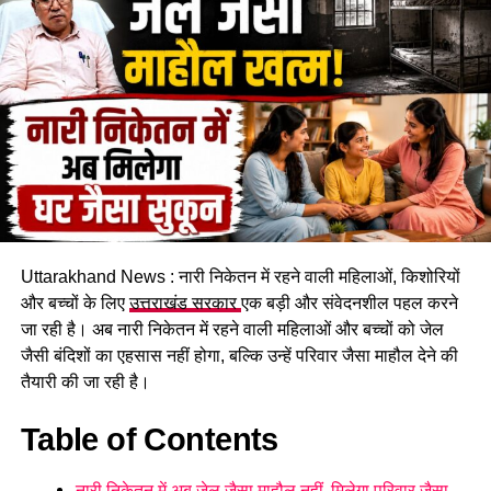
पहाड़ी से बोल्डर गिरने का सिलसिला थम नहीं रहा है और ऐसे में किसी भी
समय बड़ा हादसा हो सकता है।
Uttarakhand News : नारी निकेतन में रहने वाली महिलाओं, किशोरियों
और बच्चों के लिए
उत्तराखंड सरकार
एक बड़ी और संवेदनशील पहल करने
जा रही है। अब नारी निकेतन में रहने वाली महिलाओं और बच्चों को जेल
कचहरी कर्मचारी गोविंद सिंह नेगी के मुताबिक, जिस सरकारी आवास में पांच
जैसी बंदिशों का एहसास नहीं होगा, बल्कि उन्हें परिवार जैसा माहौल देने की
परिवार रह रहे हैं, वो फिलहाल पूरी तरह सुरक्षित नहीं है। बोल्डर गिरने से
तैयारी की जा रही है।
भवन को काफी नुकसान पहुंचा है और मौजूदा हालात में वहां रहना जोखिम
भरा हो गया है।
Table of Contents
प्रशासन से तत्काल मदद की मांग
नारी निकेतन में अब जेल जैसा माहौल नहीं, मिलेगा परिवार जैसा