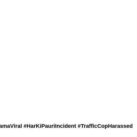
amaViral #
HarKiPauriIncident #
TrafficCopHarassed