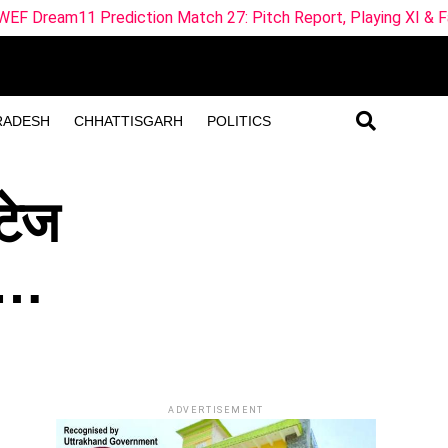
diction Match 27: Pitch Report, Playing XI & Fantasy Tips
RADESH
CHHATTISGARH
POLITICS
्टेज
ान…
ADVERTISEMENT