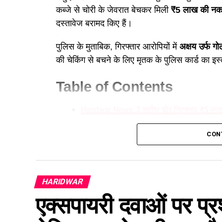
कब्जे से चोरी के जेवरात बेचकर मिली
₹5 लाख की नक
दस्तावेज बरामद किए हैं।
पुलिस के मुताबिक, गिरफ्तार आरोपियों में
अक्षय उर्फ गो
की चेकिंग से बचने के लिए मृतक के पुलिस कार्ड का इ
Table of Contents
Haridwar News: 3 शातिर चोर गिरफ्तार; ₹5 ला
29 जुलाई की रात हुई थी चोरी
CON
CCTV फुटेज से पुलिस को मिला सुराग
BHEL स्टेडियम के पास से पहला आरोपी गिरफ्तार
धामपुर में बेचे थे चोरी के जेवर
HARIDWAR
₹5 लाख कैश समेत ये सामान बरामद
एक्सपायरी दवाओं पर प्र
पुलिस के अनुसार बरामदगी