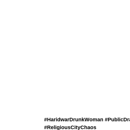
#HaridwarDrunkWoman #
PublicDr
#
ReligiousCityChaos