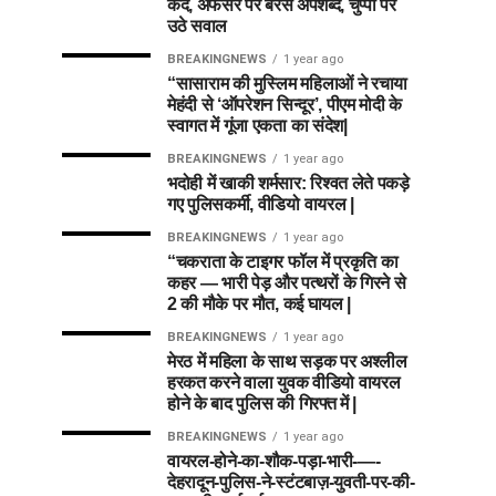
कैद, अफसर पर बरसे अपशब्द, चुप्पी पर
उठे सवाल
BREAKINGNEWS
1 year ago
“सासाराम की मुस्लिम महिलाओं ने रचाया
मेहंदी से ‘ऑपरेशन सिन्दूर’, पीएम मोदी के
स्वागत में गूंजा एकता का संदेश|
BREAKINGNEWS
1 year ago
भदोही में खाकी शर्मसार: रिश्वत लेते पकड़े
गए पुलिसकर्मी, वीडियो वायरल |
BREAKINGNEWS
1 year ago
“चकराता के टाइगर फॉल में प्रकृति का
कहर — भारी पेड़ और पत्थरों के गिरने से
2 की मौके पर मौत, कई घायल |
BREAKINGNEWS
1 year ago
मेरठ में महिला के साथ सड़क पर अश्लील
हरकत करने वाला युवक वीडियो वायरल
होने के बाद पुलिस की गिरफ्त में |
BREAKINGNEWS
1 year ago
वायरल-होने-का-शौक-पड़ा-भारी-—-
देहरादून-पुलिस-ने-स्टंटबाज़-युवती-पर-की-