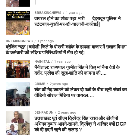
|
BREAKINGNEWS
1 year ago
वायरल-होने-का-शौक-पड़ा-भारी-—-देहरादून-पुलिस-ने-
स्टंटबाज़-युवती-पर-की-चालानी-कार्रवाई |
BREAKINGNEWS
1 year ago
ब्रेकिंग न्यूज़ | चमोली जिले के पोखरी ब्लॉक के हापला बाजार में उद्यान विभाग
के कर्मचारी की संदिग्ध परिस्थितियों में मौत हो गई।
NAINITAL
1 year ago
नैनीताल: राज्यपाल गुरमीत सिंह ने किए मां नैना देवी के
दर्शन, प्रदेश की सुख-शांति की कामना की….
CRIME
2 years ago
खेत की मेढ़ काटने को लेकर दो पक्षों के बीच खूनी संघर्ष का
वीडियो सोशल मिडिया पर वायरल….
DEHRADUN
2 years ago
उत्तराखंड: पूर्व सीएम त्रिवेंद्र सिंह रावत और डीजीपी
अभिनव कुमार आमने-सामने, त्रिवेंद्र ने आखिर क्यों DGP
को दी हद में रहने की सलाह ?