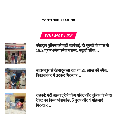
CONTINUE READING
YOU MAY LIKE
#Drugtrafficking, #
Narcoticmedicines, #
Policeraid,
#
DrugInspector, #
Seizureofdrugs
कोटद्वार पुलिस की बड़ी कार्रवाई: दो युवकों के पास से
19.2 ग्राम अवैध स्मैक बरामद, स्कूटी सीज…
RELATED TOPICS:
DRUG INSPECTOR
DRUG TRAFFICKING
NARCOTIC MEDICINES
POLICE RAID
SEIZURE OF DRUGS
सहारनपुर से देहरादून ला रहा था 31 लाख की स्मैक,
UP NEXT
विकासनगर में तस्कर गिरफ्तार…
उत्तराखंड: युवा और महिला नीति का मसौदा तैयार, सुझावों के लिए
वेबसाइट पर होगा जारी !
DON'T MISS
रुड़की: एंटी ह्यूमन ट्रैफिकिंग यूनिट और पुलिस ने सेक्स
प्लास्टिक से डीजल बनाने वाली कंपनी में लगी भीषण आग, फायर
रैकेट का किया भंडाफोड़, 5 पुरुष और 4 महिलाएं
ब्रिगेड मौके पर….
गिरफ्तार…