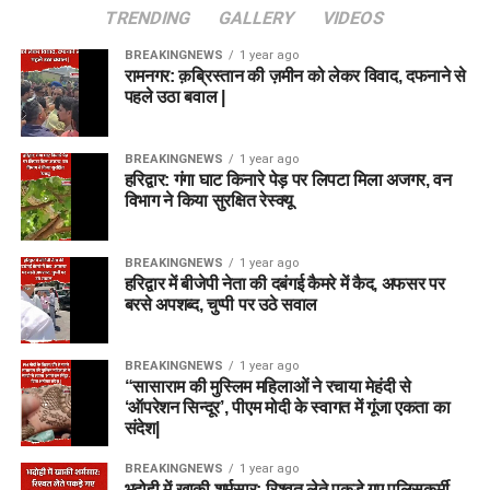
TRENDING
GALLERY
VIDEOS
BREAKINGNEWS
1 year ago
रामनगर: क़ब्रिस्तान की ज़मीन को लेकर विवाद, दफनाने से
पहले उठा बवाल |
BREAKINGNEWS
1 year ago
हरिद्वार: गंगा घाट किनारे पेड़ पर लिपटा मिला अजगर, वन
विभाग ने किया सुरक्षित रेस्क्यू
BREAKINGNEWS
1 year ago
हरिद्वार में बीजेपी नेता की दबंगई कैमरे में कैद, अफसर पर
बरसे अपशब्द, चुप्पी पर उठे सवाल
BREAKINGNEWS
1 year ago
“सासाराम की मुस्लिम महिलाओं ने रचाया मेहंदी से
‘ऑपरेशन सिन्दूर’, पीएम मोदी के स्वागत में गूंजा एकता का
संदेश|
BREAKINGNEWS
1 year ago
भदोही में खाकी शर्मसार: रिश्वत लेते पकड़े गए पुलिसकर्मी,