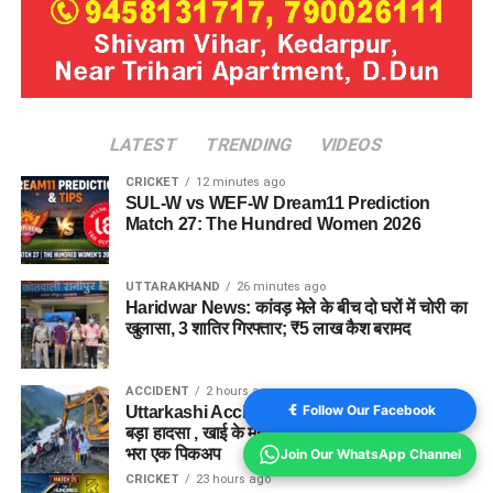
LATEST
TRENDING
VIDEOS
CRICKET
12 minutes ago
SUL-W vs WEF-W Dream11 Prediction
Match 27: The Hundred Women 2026
UTTARAKHAND
26 minutes ago
Haridwar News: कांवड़ मेले के बीच दो घरों में चोरी का
खुलासा, 3 शातिर गिरफ्तार; ₹5 लाख कैश बरामद
ACCIDENT
2 hours ago
Follow Our Facebook
Uttarkashi Accident News : गंगोत्री हाईवे पर टला
बड़ा हादसा , खाई के मुहाने पर अटका कांवड़ यात्रियों से
भरा एक पिकअप
Join Our WhatsApp Channel
CRICKET
23 hours ago