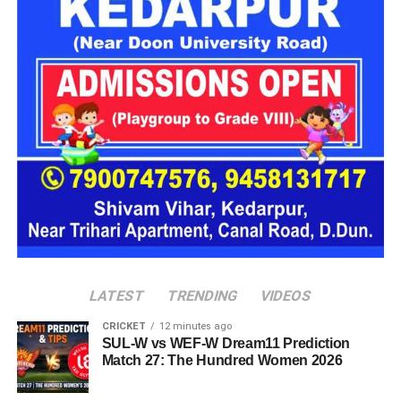
अलग-अलग लोगों के सामने बदलता था अपनी
पहचान
पूछताछ में ये बात सामने आई कि आरोपी अलग-अलग लोगों के सामने अपनी
पहचान बदलता था। कभी वो खुद को गृह मंत्रालय का अधिकारी बताता,
कभी रक्षा मंत्रालय से जुड़ा अफसर और कभी भारतीय सेना का वरिष्ठ
अधिकारी होने का दावा करता था।
देहरादून पुलिस ने किया गिरफ्तार
देहरादून पुलिस
को ये भी जानकारी मिली है कि वो कई होटलों में ठहरने के
बाद भुगतान किए बिना चला जाता था और होटल कर्मचारियों व सुरक्षा
कर्मियों के साथ भी कथित तौर पर धोखाधड़ी करता था।
LATEST
TRENDING
VIDEOS
CRICKET
12 minutes ago
SUL-W vs WEF-W Dream11 Prediction
Match 27: The Hundred Women 2026