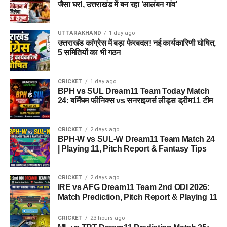
जैसा घर!, उत्तराखंड में बन रहा ‘आलंबन गांव’
5. पुलिस को आरोपी के पास से क्या बरामद
हुआ?
UTTARAKHAND
1 day ago
उत्तराखंड कांग्रेस में बड़ा फेरबदल! नई कार्यकारिणी घोषित,
तलाशी के दौरान आरोपी के पास से सेना की वर्दी, बैज, कैप और वॉकी-टॉकी
5 समितियों का भी गठन
बरामद किए गए हैं।
CRICKET
1 day ago
SUL-W vs WEF-W Dream11 Prediction Match 27:
BPH vs SUL Dream11 Team Today Match
The Hundred Women 2026
24: बर्मिंघम फीनिक्स vs सनराइजर्स लीड्स ड्रीम11 टीम
Haridwar News: कांवड़ मेले के बीच दो घरों में चोरी का
खुलासा, 3 शातिर गिरफ्तार; ₹5 लाख कैश बरामद
CRICKET
2 days ago
BPH-W vs SUL-W Dream11 Team Match 24
Uttarkashi Accident News : गंगोत्री हाईवे पर टला बड़ा
| Playing 11, Pitch Report & Fantasy Tips
हादसा , खाई के मुहाने पर अटका कांवड़ यात्रियों से भरा एक
पिकअप
CRICKET
2 days ago
IRE vs AFG Dream11 Team 2nd ODI 2026:
SOB vs MO Dream11 Prediction Match 26:
Match Prediction, Pitch Report & Playing 11
Dream11 Team Today The Hundred 2026
ML vs TRT Dream11 Prediction Match 25: Pitch
CRICKET
23 hours ago