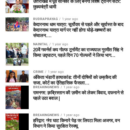
उत्तराखंड में पूर्व सैनिकों के लिए बनेगा विशेष ट्रेनिंग सेंटर:
मुख्यमंत्री धामी
RUDRAPRAYAG
1 year ago
केदारनाथ धाम यात्रा: सूर्योदय से पहले और सूर्यास्त के बाद
केदारनाथ यात्रा मार्ग पर नहीं होगा घोड़े-खच्चरों का
संचालन….
NAINITAL
1 year ago
20वें गवर्नर्स कप गोल्फ टूर्नामेंट का राज्यपाल गुरमीत सिंह ने
किया उद्घाटन, पहले दिन 70 गोल्फरों ने लिया भाग…
CRIME
1 year ago
अंकिता भंडारी हत्याकांड: तीनों दोषियों को उम्रकैद की
सजा, कोर्ट का ऐतिहासिक फैसला…
BREAKINGNEWS
1 year ago
रामनगर: क़ब्रिस्तान की ज़मीन को लेकर विवाद, दफनाने से
पहले उठा बवाल |
BREAKINGNEWS
1 year ago
हरिद्वार: गंगा घाट किनारे पेड़ पर लिपटा मिला अजगर, वन
विभाग ने किया सुरक्षित रेस्क्यू