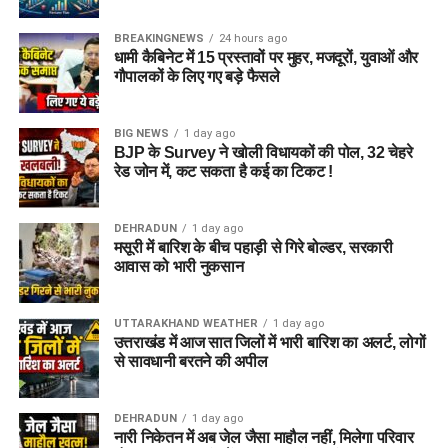
उत्तराखंड के पूर्व मुख्य सचिव और पूर्व आईएएस अधिकारी का बेटा बताया जा
रहा है।
BREAKINGNEWS
24 hours ago
धामी कैबिनेट में 15 प्रस्तावों पर मुहर, मजदूरों, युवाओं और
गौपालकों के लिए गए बड़े फैसले
2. आरोपी पर क्या आरोप हैं?
आरोपी पर खुद को केंद्र सरकार, गृह मंत्रालय, रक्षा मंत्रालय और भारतीय
BIG NEWS
1 day ago
सेना का वरिष्ठ अधिकारी बताकर लोगों से ठगी करने का आरोप है।
BJP के Survey ने खोली विधायकों की पोल, 32 चेहरे
रेड जोन में, कट सकता है कई का टिकट !
3. शिकायत किसने दर्ज कराई थी?
DEHRADUN
1 day ago
दिल्ली निवासी एक युवती ने शिकायत दर्ज कराई थी। आरोप है कि आरोपी ने
मसूरी में बारिश के बीच पहाड़ी से गिरे बोल्डर, सरकारी
प्रभावशाली सरकारी संपर्कों का झांसा देकर उससे करीब 4.5 लाख रुपये
आवास को भारी नुकसान
ठग लिए।
UTTARAKHAND WEATHER
1 day ago
4. आरोपी लोगों को कैसे झांसे में लेता था?
उत्तराखंड में आज सात जिलों में भारी बारिश का अलर्ट, लोगों
से सावधानी बरतने की अपील
पुलिस के अनुसार, आरोपी अलग-अलग लोगों के सामने अपनी पहचान
बदलता था और खुद को कभी गृह मंत्रालय, कभी रक्षा मंत्रालय तो कभी
DEHRADUN
1 day ago
सेना का वरिष्ठ अधिकारी बताकर लोगों का भरोसा जीतता था।
नारी निकेतन में अब जेल जैसा माहौल नहीं, मिलेगा परिवार