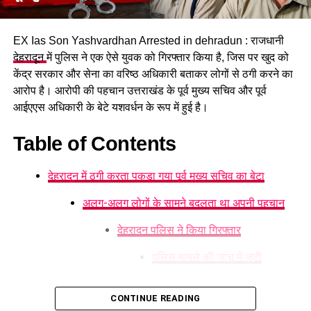
EX Ias Son Yashvardhan Arrested in dehradun : राजधानी
देहरादून
में पुलिस ने एक ऐसे युवक को गिरफ्तार किया है, जिस पर खुद को
केंद्र सरकार और सेना का वरिष्ठ अधिकारी बताकर लोगों से ठगी करने का
आरोप है। आरोपी की पहचान उत्तराखंड के पूर्व मुख्य सचिव और पूर्व
आईएएस अधिकारी के बेटे यशवर्धन के रूप में हुई है।
Table of Contents
गोली लगने से छोटा भाई गंभीर रूप से घायल
देहरादून में ठगी करता पकड़ा गया पूर्व मुख्य सचिव का बेटा
सूचना मिलते ही
पिरान कलियर
थाना पुलिस घटनास्थल पर पहुंची और
घायल को उपचार के लिए अस्पताल भेजा। मामले की गंभीरता को देखते हुए
अलग-अलग लोगों के सामने बदलता था अपनी पहचान
भगवानपुर के क्षेत्राधिकारी, थाना प्रभारी सहित वरिष्ठ पुलिस अधिकारी भी
देहरादून पुलिस ने किया गिरफ्तार
मौके पर पहुंचे। इसके अलावा फोरेंसिक टीम ने घटनास्थल का निरीक्षण कर
आवश्यक साक्ष्य एकत्र किए और जांच शुरू कर दी।
पुलिस मामले की जांच में जुटी
फरार आरोपी की तलाश में जुटी पुलिस
CONTINUE READING
1. क्या देहरादून पुलिस ने पूर्व मुख्य सचिव के बेटे को
पुलिस के मुताबिक घटना के बाद आरोपी फरार हो गया है। उसकी गिरफ्तारी