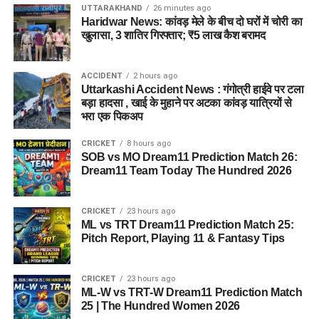
UTTARAKHAND
26 minutes ago
Haridwar News: कांवड़ मेले के बीच दो घरों में चोरी का
खुलासा, 3 शातिर गिरफ्तार; ₹5 लाख कैश बरामद
पुलिस द्वारा की गई तलाशी में आरोपी के पास से सेना की वर्दी, बैज, कैप और
वॉकी-टॉकी बरामद किए गए हैं। शुरुआती जांच के अनुसार, इन वस्तुओं का
ACCIDENT
2 hours ago
इस्तेमाल वो लोगों का भरोसा जीतने और खुद को प्रभावशाली अधिकारी
Uttarkashi Accident News : गंगोत्री हाईवे पर टला
साबित करने के लिए करता था।
बड़ा हादसा , खाई के मुहाने पर अटका कांवड़ यात्रियों से
भरा एक पिकअप
पुलिस मामले की जांच में जुटी
CRICKET
8 hours ago
SOB vs MO Dream11 Prediction Match 26:
फिलहाल पुलिस ने मामला दर्ज कर जांच आगे बढ़ा दी है। अधिकारियों का
Dream11 Team Today The Hundred 2026
कहना है कि जांच के दौरान यदि अन्य पीड़ित सामने आते हैं तो उनके बयान
भी दर्ज किए जाएंगे और मामले के सभी पहलुओं की गहन पड़ताल की जाएगी।
CRICKET
23 hours ago
FAQs (EX Ias Son Yashvardhan Arrested)
ML vs TRT Dream11 Prediction Match 25:
Pitch Report, Playing 11 & Fantasy Tips
1. क्या देहरादून पुलिस ने पूर्व मुख्य सचिव के बेटे
को गिरफ्तार किया है ?
CRICKET
23 hours ago
ML-W vs TRT-W Dream11 Prediction Match
25 | The Hundred Women 2026
हां देहरादून पुलिस ने यशवर्धन नाम के युवक को गिरफ्तार किया है, जो