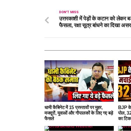
DON'T MISS
उत्तरकाशी में पेड़ों के कटान को लेकर ब
फैसला, रक्षा सूत्र बांधने का दिखा असर
धामी कैबिनेट में 15 प्रस्तावों पर मुहर,
BJP के
मजदूरों, युवाओं और गौपालकों के लिए गए बड़े
पोल, 32
फैसले
का टिक