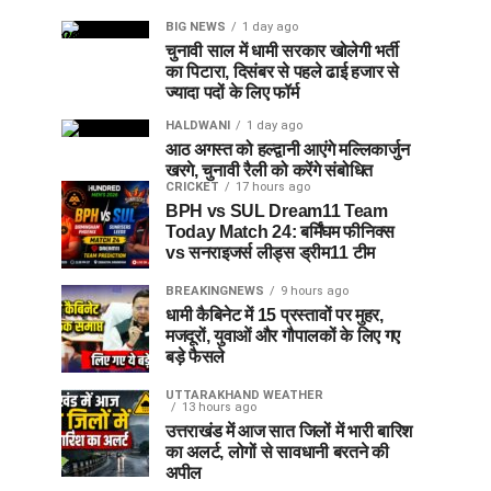
BIG NEWS
1 day ago
चुनावी साल में धामी सरकार खोलेगी भर्ती
का पिटारा, दिसंबर से पहले ढाई हजार से
ज्यादा पदों के लिए फॉर्म
HALDWANI
1 day ago
आठ अगस्त को हल्द्वानी आएंगे मल्लिकार्जुन
खरगे, चुनावी रैली को करेंगे संबोधित
CRICKET
17 hours ago
BPH vs SUL Dream11 Team
Today Match 24: बर्मिंघम फीनिक्स
vs सनराइजर्स लीड्स ड्रीम11 टीम
BREAKINGNEWS
9 hours ago
धामी कैबिनेट में 15 प्रस्तावों पर मुहर,
मजदूरों, युवाओं और गौपालकों के लिए गए
बड़े फैसले
UTTARAKHAND WEATHER
13 hours ago
उत्तराखंड में आज सात जिलों में भारी बारिश
का अलर्ट, लोगों से सावधानी बरतने की
अपील