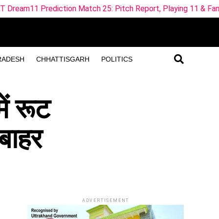
tion Match 25: Pitch Report, Playing 11 & Fantasy Tips
RADESH
CHHATTISGARH
POLITICS
ं रूट
 बाहर
ADVERTISEMENT