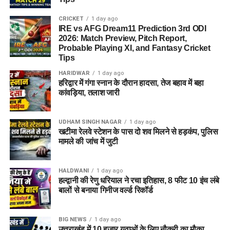
कार्य अनुभव की मांग की जा सकती है।
CRICKET
1 day ago
IRE vs AFG Dream11 Prediction 3rd ODI
2026: Match Preview, Pitch Report,
महत्वपूर्ण सूचना:
शैक्षणिक
Probable Playing XI, and Fantasy Cricket
योग्यता से जुड़ी पूरी और विस्तृत
Tips
जानकारी के लिए आवेदन करने
HARIDWAR
1 day ago
हरिद्वार में गंगा स्नान के दौरान हादसा, तेज बहाव में बहा
से पहले विभाग द्वारा जारी
कांवड़िया, तलाश जारी
आधिकारिक विस्तृत अधिसूचना
UDHAM SINGH NAGAR
1 day ago
(Detailed Notification)
खटीमा रेलवे स्टेशन के पास दो शव मिलने से हड़कंप, पुलिस
मामले की जांच में जुटी
को ध्यानपूर्वक जरूर पढ़ें।
HALDWANI
1 day ago
हल्द्वानी की रेणु धरियाल ने रचा इतिहास, 8 फीट 10 इंच लंबे
आयु सीमा (Age Limit)
बालों से बनाया गिनीज वर्ल्ड रिकॉर्ड
अलग-अलग पदों की जिम्मेदारियों और श्रेणियों को ध्यान में रखते हुए बोर्ड ने
न्यूनतम और अधिकतम आयु सीमा तय की है, जिसका विवरण इस प्रकार है:
BIG NEWS
1 day ago
उत्तराखंड में 10 हजार युवाओं के लिए नौकरी का मौका,