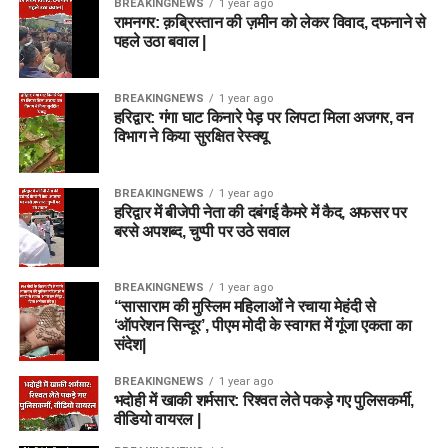
जाएगा (जहां लागू हो)।
BREAKINGNEWS
1 year ago
रामनगर: क़ब्रिस्तान की ज़मीन को लेकर विवाद, दफनाने से
दस्तावेज सत्यापन (Document Verification – DV):
पहले उठा बवाल |
लिखित परीक्षा और स्किल टेस्ट की मेरिट के आधार पर शॉर्टलिस्ट
किए गए उम्मीदवारों को अपने मूल प्रमाणपत्रों की जांच करानी
BREAKINGNEWS
1 year ago
होगी।
हरिद्वार: गंगा घाट किनारे पेड़ पर लिपटा मिला अजगर, वन
विभाग ने किया सुरक्षित रेस्क्यू
चिकित्सा परीक्षण (Medical Examination):
अंतिम चयन से
पहले उम्मीदवारों का शारीरिक रूप से पद के योग्य होने की पुष्टि के
लिए मेडिकल टेस्ट कराया जाएगा।
BREAKINGNEWS
1 year ago
हरिद्वार में बीजेपी नेता की दबंगई कैमरे में कैद, अफसर पर
बरसे अपशब्द, चुप्पी पर उठे सवाल
आवेदन शुल्क (Application Fee)
DSSSB आवेदकों से बेहद किफायती आवेदन शुल्क लेता है। भुगतान
BREAKINGNEWS
1 year ago
“सासाराम की मुस्लिम महिलाओं ने रचाया मेहंदी से
केवल ऑनलाइन माध्यम (नेट बैंकिंग, डेबिट/क्रेडिट कार्ड, यूपीआई) से ही
‘ऑपरेशन सिन्दूर’, पीएम मोदी के स्वागत में गूंजा एकता का
स्वीकार किया जाएगा।
संदेश|
BREAKINGNEWS
1 year ago
श्रेणी (Category)
आवेदन शुल्क
भदोही में खाकी शर्मसार: रिश्वत लेते पकड़े गए पुलिसकर्मी,
वीडियो वायरल |
सामान्य वर्ग (General), ओबीसी
₹100
(OBC), ईडब्ल्यूएस (EWS)