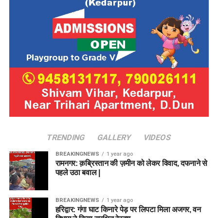
सामान्य ज्ञान और करंट अफेयर्स:
राष्ट्रीय राजधानी दिल्ली के
इतिहास, भूगोल और समसामयिक घटनाओं (Current Affairs)
पर विशेष ध्यान दें, क्योंकि सामान्य जागरूकता खंड में इससे जुड़े
सवाल पूछे जाते हैं।
यह दिल्ली सरकार के अंतर्गत एक स्थिर, सुरक्षित और सम्मानित करियर
बनाने का एक बेजोड़ मौका है। इच्छुक उम्मीदवार अंतिम तिथि
15 जुलाई
2026
से पहले अपना आवेदन सुनिश्चित करें। नियमित अपडेट के लिए
DSSSB की ऑफिशियल वेबसाइट को समय-समय पर चेक करते रहें।
Important Links
TRENDING
GALLERY
VIDEOS
Official Notification
Official Website
BREAKINGNEWS
1 year ago
रामनगर: क़ब्रिस्तान की ज़मीन को लेकर विवाद, दफनाने से
पहले उठा बवाल |
BREAKINGNEWS
1 year ago
हरिद्वार: गंगा घाट किनारे पेड़ पर लिपटा मिला अजगर, वन