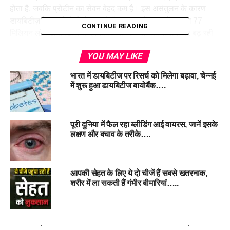
होता है, जबकि प्रोटीन का सेवन बेहद कम है। इस असंतुलन के कारण
डायबिटीज़ के मामले तेजी से बढ़ रहे हैं। 2022 में भारत में लगभग 77
CONTINUE READING
मिलियन लोग डायबिटीज़ से प्रभावित थे, और यह संख्या लगातार बढ़ रही
है।
YOU MAY LIKE
विश्व स्वास्थ्य संगठन (WHO) के अनुसार, भारत दुनिया में डायबिटीज़ के
भारत में डायबिटीज पर रिसर्च को मिलेगा बढ़ावा, चेन्नई
मामलों में दूसरे स्थान पर है, जहां चीन के बाद सबसे अधिक मरीज हैं।
में शुरू हुआ डायबिटीज बायोबैंक….
पूरी दुनिया में फैल रहा ब्लीडिंग आई वायरस, जानें इसके
लक्षण और बचाव के तरीके….
#DiabetesInIndia #Type2Diabetes #Carbohydrates
#HealthAwareness #IndianDiet #LifestyleDiseases
#ProteinDeficiency #HealthCrisis
आपकी सेहत के लिए ये दो चीजें हैं सबसे खतरनाक,
शरीर में ला सकती हैं गंभीर बीमारियां…..
#DiabetesPrevention #SugarControl
RELATED TOPICS:
CARBOHYDRATES
DIABETESININDIA
FEATURED
HEALTHAWARENESS
INDIANDIET
LIFESTYLEDISEASES
TYPE2DIABETES