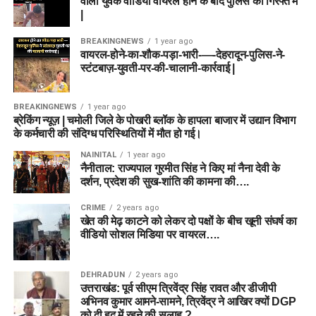
वाला युवक वीडियो वायरल होने के बाद पुलिस की गिरफ्त में
|
BREAKINGNEWS
1 year ago
वायरल-होने-का-शौक-पड़ा-भारी-—-देहरादून-पुलिस-ने-
स्टंटबाज़-युवती-पर-की-चालानी-कार्रवाई |
BREAKINGNEWS
1 year ago
ब्रेकिंग न्यूज़ | चमोली जिले के पोखरी ब्लॉक के हापला बाजार में उद्यान विभाग
के कर्मचारी की संदिग्ध परिस्थितियों में मौत हो गई।
NAINITAL
1 year ago
नैनीताल: राज्यपाल गुरमीत सिंह ने किए मां नैना देवी के
दर्शन, प्रदेश की सुख-शांति की कामना की….
CRIME
2 years ago
खेत की मेढ़ काटने को लेकर दो पक्षों के बीच खूनी संघर्ष का
वीडियो सोशल मिडिया पर वायरल….
DEHRADUN
2 years ago
उत्तराखंड: पूर्व सीएम त्रिवेंद्र सिंह रावत और डीजीपी
अभिनव कुमार आमने-सामने, त्रिवेंद्र ने आखिर क्यों DGP
को दी हद में रहने की सलाह ?