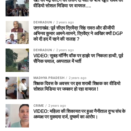
खेत की मेढ़ काटने को लेकर दो पक्षों के बीच खूनी संघर्ष का
(नाम, जन्मतिथि, कक्षा 10वीं का रोल नंबर आदि) भरकर यूजर
वीडियो सोशल मिडिया पर वायरल….
आईडी और पासवर्ड बनाएं।
लॉगिन करें:
पंजीकृत यूजर आईडी और पासवर्ड की मदद से पोर्टल
DEHRADUN
2 years ago
उत्तराखंड: पूर्व सीएम त्रिवेंद्र सिंह रावत और डीजीपी
पर लॉगिन करें।
अभिनव कुमार आमने-सामने, त्रिवेंद्र ने आखिर क्यों DGP
को दी हद में रहने की सलाह ?
पद का चयन करें:
‘Apply Online’ सेक्शन में जाकर उस पद को
चुनें जिसके लिए आप आवेदन करना चाहते हैं।
DEHRADUN
2 years ago
VIDEO: सुबह मॉर्निंग वॉक पर हाइवे पर निकला हाथी, पूर्व
फॉर्म भरें:
आवेदन फॉर्म में मांगी गई अपनी व्यक्तिगत, शैक्षणिक और
सैनिक घयाल, अस्पताल में भर्ती
व्यावसायिक योग्यताओं की जानकारी सही-सही दर्ज करें।
दस्तावेज अपलोड करें:
अपनी हालिया पासपोर्ट साइज फोटो,
MADHYA PRADESH
2 years ago
हस्ताक्षर और आवश्यक प्रमाणपत्रों की स्कैन कॉपी निर्धारित
शिक्षक दिवस के अवसर पर इस शराबी शिक्षक का वीडियो
फॉर्मेट और साइज में अपलोड करें।
सोशल मिडिया पर जमकर हो रहा वायरल !
आवेदन शुल्क का भुगतान:
यदि आप सामान्य, ओबीसी या ईडब्ल्यूएस
श्रेणी से आते हैं, तो ₹100 का आवेदन शुल्क ऑनलाइन जमा करें।
CRIME
2 years ago
VIDEO: महिला की शिकायत पर हुआ नैनीताल दुग्ध संघ के
(महिलाएं और SC/ST उम्मीदवार इस चरण को छोड़ सकते हैं)।
अध्यक्ष पर मुकदमा दर्ज, दुष्कर्म का आरोप।
फॉर्म सबमिट और प्रिंट करें:
पूरी जानकारी को एक बार दोबारा
जांच (Preview) लें और ‘Submit’ बटन पर क्लिक करें। भविष्य