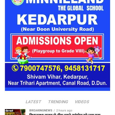
आवेदन करने की अंतिम तिथि
15 जुलाई 2026 (रात 11:59 बजे
तक)
परीक्षा की तिथि
जल्द ही घोषित की जाएगी
पदों का विवरण (Vacancy Details)
इस भर्ती अभियान के तहत शिक्षण (Teaching) क्षेत्र में सबसे ज्यादा भर्तियां
निकाली गई हैं, जो उन अभ्यर्थियों के लिए एक शानदार मौका है जो दिल्ली के
सरकारी स्कूलों में शिक्षक बनने का सपना देख रहे हैं। इसके अलावा
टेक्निकल और साइंटिफिक बैकग्राउंड वाले युवाओं के लिए भी पर्याप्त पद
उपलब्ध हैं।
प्रमुख पदों की सूची नीचे दी गई है:
क्र.सं.
पद का नाम (Post
कुल पदों की संख्या
Name)
LATEST
TRENDING
VIDEOS
1.
ट्रेंड ग्रेजुएट टीचर –
675
BREAKINGNEWS
2 hours ago
TGT (कंप्यूटर साइंस)