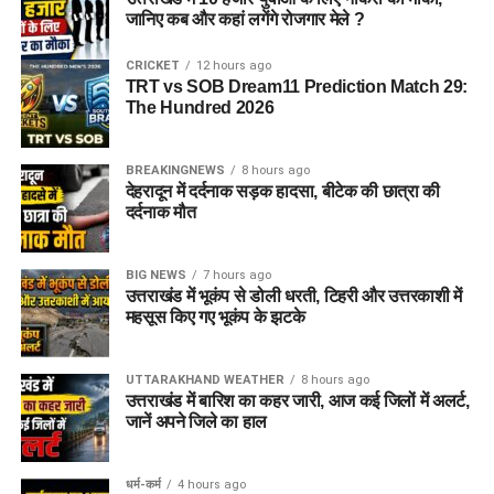
जानिए कब और कहां लगेंगे रोजगार मेले ?
पद का नाम
निर्धारित आयु सीमा
CRICKET
12 hours ago
जूनियर साइंटिफिक असिस्टेंट
18 से 27 वर्ष
TRT vs SOB Dream11 Prediction Match 29:
(अधिकतर पद)
The Hundred 2026
टेक्निकल असिस्टेंट (हिंदी)
अधिकतम 30 वर्ष
असिस्टेंट आर्किविस्ट (ग्रेड-I)
अधिकतम 30 वर्ष
BREAKINGNEWS
8 hours ago
देहरादून में दर्दनाक सड़क हादसा, बीटेक की छात्रा की
आईटी असिस्टेंट (ग्रेड-A)
अधिकतम 27 वर्ष
दर्दनाक मौत
फिटर (ग्रेड-II)
20 से 32 वर्ष
BIG NEWS
7 hours ago
लिफ्ट ऑपरेटर
18 से 37 वर्ष
उत्तराखंड में भूकंप से डोली धरती, टिहरी और उत्तरकाशी में
महसूस किए गए भूकंप के झटके
आयु सीमा में छूट (Age Relaxation):
UTTARAKHAND WEATHER
8 hours ago
सरकारी नियमानुसार आरक्षित श्रेणियों (OBC, SC, ST, PwD, और
उत्तराखंड में बारिश का कहर जारी, आज कई जिलों में अलर्ट,
भूतपूर्व सैनिक) के आवेदकों को अधिकतम आयु सीमा में विशेष छूट प्रदान की
जानें अपने जिले का हाल
जाएगी। दिल्ली के ओबीसी (नॉन-क्रीमी लेयर) उम्मीदवारों को ही केवल
दिल्ली राज्य के आरक्षण का लाभ मिलेगा, जबकि अन्य राज्यों के आरक्षित वर्ग
धर्म-कर्म
4 hours ago