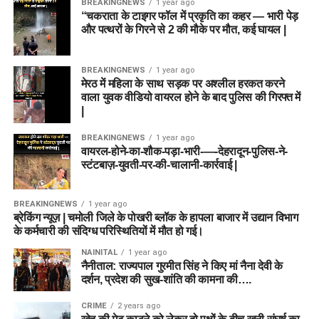
BREAKINGNEWS
1 year ago
“चकराता के टाइगर फॉल में प्रकृति का कहर — भारी पेड़
अनुसूचित जाति (SC), अनुसूचित
₹0 (निःशुल्क)
और पत्थरों के गिरने से 2 की मौके पर मौत, कई घायल |
जनजाति (ST)
दिव्यांगजन (PwD) और सभी महिला
₹0 (निःशुल्क)
BREAKINGNEWS
1 year ago
उम्मीदवार
मेरठ में महिला के साथ सड़क पर अश्लील हरकत करने
वाला युवक वीडियो वायरल होने के बाद पुलिस की गिरफ्त में
|
DSSSB Recruitment 2026 के लिए
BREAKINGNEWS
1 year ago
वायरल-होने-का-शौक-पड़ा-भारी-—-देहरादून-पुलिस-ने-
ऑनलाइन आवेदन कैसे करें?
स्टंटबाज़-युवती-पर-की-चालानी-कार्रवाई |
यदि आप इस भर्ती के लिए योग्य हैं और आवेदन करना चाहते हैं, तो 16 जून
2026 के बाद नीचे दिए गए चरणों का पालन करके अपना फॉर्म भर सकते हैं:
BREAKINGNEWS
1 year ago
ब्रेकिंग न्यूज़ | चमोली जिले के पोखरी ब्लॉक के हापला बाजार में उद्यान विभाग
के कर्मचारी की संदिग्ध परिस्थितियों में मौत हो गई।
आधिकारिक पोर्टल पर जाएं:
सबसे पहले DSSSB के आधिकारिक
NAINITAL
1 year ago
ऑनलाइन आवेदन पोर्टल
dsssbonline.nic.in
पर जाएं।
नैनीताल: राज्यपाल गुरमीत सिंह ने किए मां नैना देवी के
दर्शन, प्रदेश की सुख-शांति की कामना की….
नया पंजीकरण (Registration):
यदि आपने पहले कभी
DSSSB पोर्टल पर आवेदन नहीं किया है, तो ‘Click for New
CRIME
2 years ago
Registration’ पर क्लिक करें और अपनी बुनियादी जानकारियां