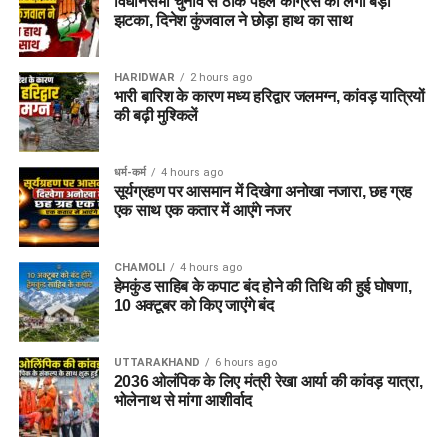
विधानसभा चुनाव से ठीक पहले कांग्रेस को लगा बड़ा
झटका, दिनेश कुंजवाल ने छोड़ा हाथ का साथ
2.
स्पेशल एजुकेटर
450
(प्राइमरी)
HARIDWAR
2 hours ago
3.
ट्रेंड ग्रेजुएट टीचर –
163
भारी बारिश के कारण मध्य हरिद्वार जलमग्न, कांवड़ यात्रियों
TGT (स्पेशल
की बढ़ी मुश्किलें
एजुकेशन)
4.
डोमेस्टिक साइंस टीचर
129
धर्म-कर्म
4 hours ago
सूर्यग्रहण पर आसमान में दिखेगा अनोखा नजारा, छह ग्रह
5.
आईटी असिस्टेंट (ग्रेड-
125
एक साथ एक कतार में आएंगे नजर
A)
6.
जूनियर साइंटिफिक
81
CHAMOLI
4 hours ago
असिस्टेंट (साइबर
हेमकुंड साहिब के कपाट बंद होने की तिथि की हुई घोषणा,
फॉरेंसिक)
10 अक्टूबर को किए जाएंंगे बंद
7.
अन्य पद (लिफ्ट ऑपरेटर,
356
फिटर ग्रेड-II, आदि)
UTTARAKHAND
6 hours ago
2036 ओलंपिक के लिए मंत्री रेखा आर्या की कांवड़ यात्रा,
कुल
सभी पद मिलाकर
1,979
भोलेनाथ से मांगा आशीर्वाद
नोट: जूनियर साइंटिफिक असिस्टेंट के तहत बायोलॉजी, बैलिस्टिक्स,