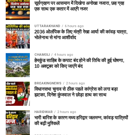
के उम्मीदवार सामान्य (General) श्रेणी के तहत आवेदन कर सकेंगे।
सूर्यग्रहण पर आसमान में दिखेगा अनोखा नजारा, छह ग्रह
एक साथ एक कतार में आएंगे नजर
चयन प्रक्रिया (Selection
UTTARAKHAND
6 hours ago
Process)
2036 ओलंपिक के लिए मंत्री रेखा आर्या की कांवड़ यात्रा,
भोलेनाथ से मांगा आशीर्वाद
DSSSB पारदर्शी और योग्यता-आधारित चयन प्रणाली का पालन करता
है। अलग-अलग पदों के लिए चयन के चरण थोड़े भिन्न हो सकते हैं, लेकिन
CHAMOLI
4 hours ago
सामान्य तौर पर प्रक्रिया निम्नलिखित चरणों में पूरी होगी:
हेमकुंड साहिब के कपाट बंद होने की तिथि की हुई घोषणा,
10 अक्टूबर को किए जाएंंगे बंद
लिखित परीक्षा (One Tier / Two Tier Written Exam):
सभी पदों के लिए वस्तुनिष्ठ (Objective Type) बहुविकल्पीय
BREAKINGNEWS
2 hours ago
प्रश्नों पर आधारित परीक्षा आयोजित की जाएगी। कुछ तकनीकी
विधानसभा चुनाव से ठीक पहले कांग्रेस को लगा बड़ा
झटका, दिनेश कुंजवाल ने छोड़ा हाथ का साथ
या उच्च स्तर के पदों के लिए दो चरणों (Tier-I और Tier-II) में
परीक्षा ली जा सकती है।
HARIDWAR
2 hours ago
कौशल परीक्षा / एप्टीट्यूड टेस्ट (Skill Test):
डेटा एंट्री
भारी बारिश के कारण मध्य हरिद्वार जलमग्न, कांवड़ यात्रियों
ऑपरेटर, आईटी असिस्टेंट, लिफ्ट ऑपरेटर या फिटर जैसे पदों के
की बढ़ी मुश्किलें
लिए आवश्यक व्यावहारिक कौशल की जांच हेतु स्किल टेस्ट लिया