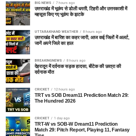
केमिस्ट्री, डॉक्यूमेंट्स, फिंगरप्रिंट, फोटो, क्राइम सीन और फिजिक्स जैसे
BIG NEWS
7 hours ago
उत्तराखंड में भूकंप से डोली धरती, टिहरी और उत्तरकाशी में
विभिन्न विषयों के विशेषज्ञ पदों को शामिल किया गया है।
महसूस किए गए भूकंप के झटके
पात्रता मानदंड (Eligibility Criteria)
UTTARAKHAND WEATHER
8 hours ago
उत्तराखंड में बारिश का कहर जारी, आज कई जिलों में अलर्ट,
DSSSB Recruitment 2026 के लिए शैक्षणिक योग्यता और अनुभव की
जानें अपने जिले का हाल
आवश्यकता अलग-अलग पदों के अनुसार निर्धारित की गई है:
BREAKINGNEWS
8 hours ago
टीचिंग पद (TGT/स्पेशल एजुकेटर):
उम्मीदवारों के पास संबंधित
देहरादून में दर्दनाक सड़क हादसा, बीटेक की छात्रा की
विषय में स्नातक (Graduation), बी.एड (B.Ed) या स्पेशल
दर्दनाक मौत
एजुकेशन में डिप्लोमा होना अनिवार्य है। इसके साथ ही CTET
परीक्षा पास होना भी आवश्यक योग्यता का हिस्सा हो सकता है।
CRICKET
12 hours ago
TRT vs SOB Dream11 Prediction Match 29:
आईटी असिस्टेंट व तकनीकी पद:
कंप्यूटर साइंस/आईटी में बीई
The Hundred 2026
(B.E), बी.टेक (B.Tech), एमसीए (MCA) या समकक्ष डिग्री/
डिप्लोमा होना चाहिए।
CRICKET
1 day ago
वैज्ञानिक पद (Junior Scientific Assistant):
संबंधित
TRT-W vs SOB-W Dream11 Prediction
विषय (जैसे फिजिक्स, केमिस्ट्री, फॉरेंसिक साइंस, बायोलॉजी
Match 29: Pitch Report, Playing 11, Fantasy
आदि) में पोस्ट ग्रेजुएशन (M.Sc) या ग्रेजुएशन के साथ प्रासंगिक
Tips