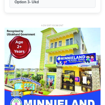
Option 3- Ukd
पद की श्रेणियां
ग्रुप-B और ग्रुप-C (शैक्षणिक,
तकनीकी, प्रशासनिक और वैज्ञानिक)
आवेदन का माध्यम
ऑनलाइन (Online)
नौकरी का स्थान
दिल्ली (NCR)
ADVERTISEMENT
आधिकारिक वेबसाइट
dsssb.delhi.gov.in
महत्वपूर्ण तिथियां (Important Dates)
उम्मीदवारों को सलाह दी जाती है कि वे अंतिम समय में वेबसाइट पर होने
वाली संभावित तकनीकी दिक्कतों और भारी ट्रैफिक से बचने के लिए समय
रहते अपना आवेदन पूरा कर लें।
कार्यक्रम
तिथि और समय
अधिसूचना जारी होने की तिथि
09 जून 2026
ऑनलाइन आवेदन शुरू होने की तिथि
16 जून 2026 (दोपहर 12:00 बजे से)